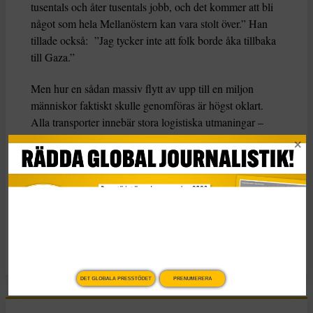
tusentals och åter tusentals jobb, och det kommer att bli
något som hela Mellanöstern kan vara stolt över.” Han
tillade också: ”Jag tycker inte att folk borde åka tillbaka
till Gaza.”
Men hur en sådan massiv flytt av upp till en miljon
människor faktiskt skulle genomföras är högst oklart.
Alla transporter innebär stora logistiska utmaningar –
särskilt eftersom Gaza saknar en egen flygplats och
området är inneslutet av Israel och Egypten.
KATEGORI
TAGGAR
Nyheter
Donald Trump
Gaza
Libyen
USA
DET GLOBALA PRESSTÖDET
PRENUMERERA