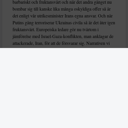
barbariskt och fruktansvärt och när det andra gänget nu
bombar sig till kanske lika många oskyldiga offer så är
det enligt vår utrikesminister Irans egna ansvar. Och när
Putins gäng terroriserar Ukrainas civila så är det åter igen
fruktansvärt. Europeiska ledare gör nu tvärtom i
jämförelse med Israel-Gaza-konflikten, man anklagar de
attackerade, Iran, för att de försvarar sig. Narrativen vi
ska följa, de medmänskliga principerna som vi tror oss
stå för saknas.
Att bomba sig till regimskiften är för övrigt historiskt sett
inte särskilt framgångsrikt. Men som vi redan erfarit från
inrikespolitiken så är vetenskap och faktaacceptans inte
särskilt gångbart för våra politiska intellekt.
Klimatförnekelser och straff-som-fel-metod-mot-
kriminalitet-förnekelser accepteras utan reflektioner. Allt
handlar om känslor och identiteter.
Debatten och analyser i dag
handlar om symbolfrågor