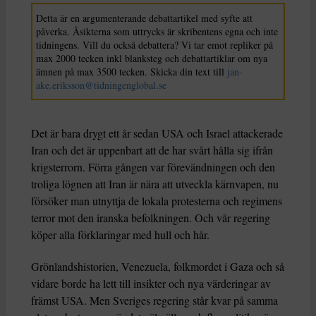
Detta är en argumenterande debattartikel med syfte att
påverka. Åsikterna som uttrycks är skribentens egna och inte
tidningens. Vill du också debattera? Vi tar emot repliker på
max 2000 tecken inkl blanksteg och debattartiklar om nya
ämnen på max 3500 tecken. Skicka din text till
jan-
ake.eriksson@tidningenglobal.se
Det är bara drygt ett år sedan USA och Israel attackerade
Iran och det är uppenbart att de har svårt hålla sig ifrån
krigsterrorn. Förra gången var förevändningen och den
troliga lögnen att Iran är nära att utveckla kärnvapen, nu
försöker man utnyttja de lokala protesterna och regimens
terror mot den iranska befolkningen. Och vår regering
köper alla förklaringar med hull och hår.
Grönlandshistorien, Venezuela, folkmordet i Gaza och så
vidare borde ha lett till insikter och nya värderingar av
främst USA. Men Sveriges regering står kvar på samma