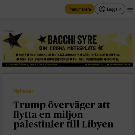
main
content
Prenumerera
Logga in
ANNONS
Nyheter
Trump överväger att
flytta en miljon
palestinier till Libyen