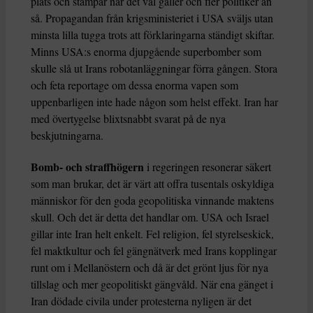
plats och stampar när det väl gäller och fler politiker än
så. Propagandan från krigsministeriet i USA sväljs utan
minsta lilla tugga trots att förklaringarna ständigt skiftar.
Minns USA:s enorma djupgående superbomber som
skulle slå ut Irans robotanläggningar förra gången. Stora
och feta reportage om dessa enorma vapen som
uppenbarligen inte hade någon som helst effekt. Iran har
med övertygelse blixtsnabbt svarat på de nya
beskjutningarna.
Bomb- och straffhögern
i regeringen resonerar säkert
som man brukar, det är värt att offra tusentals oskyldiga
människor för den goda geopolitiska vinnande maktens
skull. Och det är detta det handlar om. USA och Israel
gillar inte Iran helt enkelt. Fel religion, fel styrelseskick,
fel maktkultur och fel gängnätverk med Irans kopplingar
runt om i Mellanöstern och då är det grönt ljus för nya
tillslag och mer geopolitiskt gängvåld. När ena gänget i
Iran dödade civila under protesterna nyligen är det