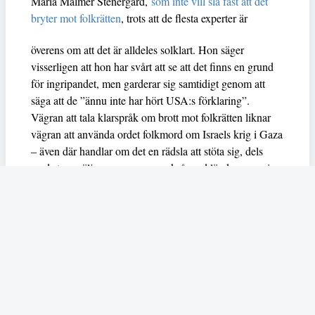
Maria Malmer Stenergard,
som inte vill slå fast att det
bryter mot folkrätten
, trots att de flesta experter är
överens om att det är alldeles solklart. Hon säger
visserligen att hon har svårt att se att det finns en grund
för ingripandet, men garderar sig samtidigt genom att
säga att de ”ännu inte har hört USA:s förklaring”.
Vägran att tala klarspråk om brott mot folkrätten liknar
vägran att använda ordet folkmord om Israels krig i Gaza
– även där handlar om det en rädsla att stöta sig, dels
med stora väljargrupper men också med länder som vi
ser som våra allierade.
Att Maduro var en
illegitim president som styrt landet
som en diktator och dödat tiotusentals venezuelaner kan
man förstås inte ha några invändningar emot. Men att ett
land styrs av en diktator ger i sig inte ett annat land rätten
att gå in militärt. Förändring måste alltid, oavsett hur
svårt det kan vara, komma inifrån landet. Om vi gör