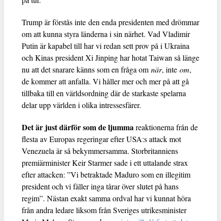
Trump är förstås inte den enda presidenten med drömmar
om att kunna styra länderna i sin närhet. Vad Vladimir
Putin är kapabel till har vi redan sett prov på i Ukraina
och Kinas president Xi Jinping har hotat Taiwan så länge
nu att det snarare känns som en fråga om
när
, inte
om
,
de kommer att anfalla. Vi håller mer och mer på att gå
tillbaka till en världsordning där de starkaste spelarna
delar upp världen i olika intressesfärer.
Det är just därför som de ljumma
reaktionerna från de
flesta av Europas regeringar efter USA:s attack mot
Venezuela är så bekymmersamma. Storbritanniens
premiärminister Keir Starmer sade i ett uttalande strax
efter attacken: ”Vi betraktade Maduro som en illegitim
president och vi fäller inga tårar över slutet på hans
regim”. Nästan exakt samma ordval har vi kunnat höra
från andra ledare liksom från Sveriges utrikesminister