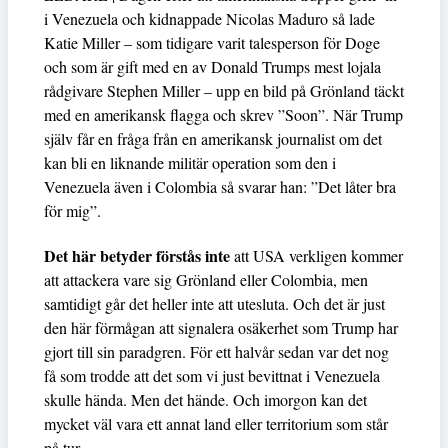
i Venezuela och kidnappade Nicolas Maduro så lade
Katie Miller – som tidigare varit talesperson för Doge
och som är gift med en av Donald Trumps mest lojala
rådgivare Stephen Miller – upp en bild på Grönland täckt
med en amerikansk flagga och skrev ”Soon”. När Trump
själv får en fråga från en amerikansk journalist om det
kan bli en liknande militär operation som den i
Venezuela även i Colombia så svarar han: ”Det låter bra
för mig”.
Det här betyder förstås inte
att USA verkligen kommer
att attackera vare sig Grönland eller Colombia, men
samtidigt går det heller inte att utesluta. Och det är just
den här förmågan att signalera osäkerhet som Trump har
gjort till sin paradgren. För ett halvår sedan var det nog
få som trodde att det som vi just bevittnat i Venezuela
skulle hända. Men det hände. Och imorgon kan det
mycket väl vara ett annat land eller territorium som står
på tur.