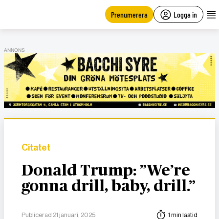
main
content
Prenumerera
Logga in
ANNONS
Citatet
Donald Trump: ”We’re
gonna drill, baby, drill.”
Publicerad 21 januari, 2025
1 min lästid