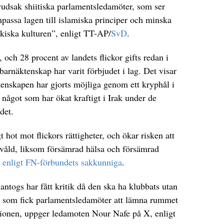
vudsak shiitiska parlamentsledamöter, som ser
npassa lagen till islamiska principer och minska
akiska kulturen”, enligt TT-AP/
SvD
.
, och 28 procent av landets flickor gifts redan i
t barnäktenskap har varit förbjudet i lag. Det visar
enskapen har gjorts möjliga genom ett kryphål i
 något som har ökat kraftigt i Irak under de
ndet.
t hot mot flickors rättigheter, och ökar risken att
kt våld, liksom försämrad hälsa och försämrad
,
enligt FN-förbundets sakkunniga
.
antogs har fått kritik då den ska ha klubbats utan
t som fick parlamentsledamöter att lämna rummet
ationen, uppger ledamoten Nour Nafe på X, enligt