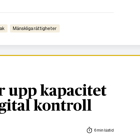
rak
Mänskliga rättigheter
r upp kapacitet
igital kontroll
6 min lästid