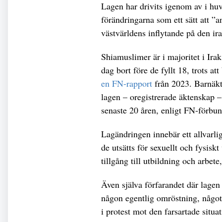
Lagen har drivits igenom av i hu
förändringarna som ett sätt att ”a
västvärldens inflytande på den ir
Shiamuslimer är i majoritet i Irak
dag bort före de fyllt 18, trots at
en FN-rapport
från 2023. Barnäkt
lagen – oregistrerade äktenskap –
senaste 20 åren, enligt FN-förbu
Lagändringen innebär ett allvarlig
de utsätts för sexuellt och fysis
tillgång till utbildning och arbete
Även själva förfarandet där lagen 
någon egentlig omröstning, någo
i protest mot den farsartade situ