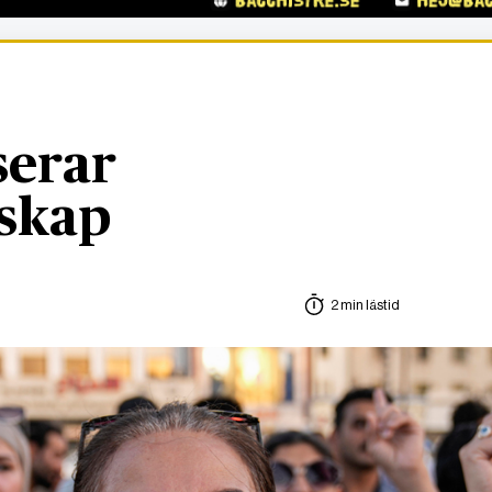
serar
skap
2 min lästid