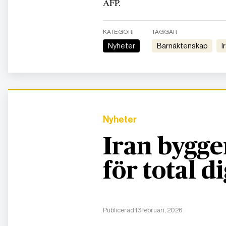
AFP.
KATEGORI
TAGGAR
Nyheter
barnäktenskap
I
Nyheter
Iran bygge
för total d
Publicerad 13 februari, 2026