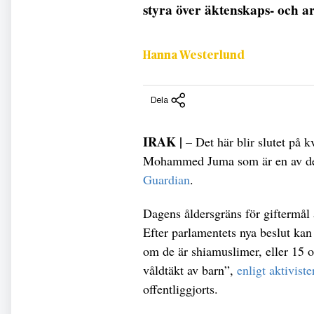
styra över äktenskaps- och arv
Hanna Westerlund
Dela
IRAK |
– Det här blir slutet på k
Mohammed Juma som är en av den
Guardian
.
Dagens åldersgräns för giftermål 
Efter parlamentets nya beslut kan
om de är shiamuslimer, eller 15 
våldtäkt av barn”,
enligt aktiviste
offentliggjorts.