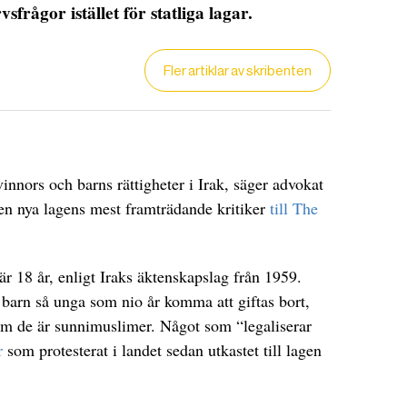
sfrågor istället för statliga lagar.
Fler artiklar av skribenten
vinnors och barns rättigheter i Irak, säger advokat
 nya lagens mest framträdande kritiker
till The
är 18 år, enligt Iraks äktenskapslag från 1959.
 barn så unga som nio år komma att giftas bort,
DET GLOBALA PRESSTÖDET
PRENUMERERA
om de är sunnimuslimer. Något som “legaliserar
r
som protesterat i landet sedan utkastet till lagen