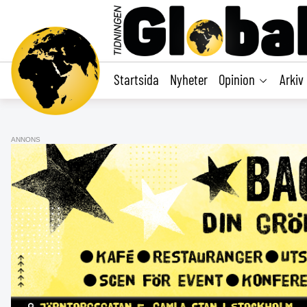
main
content
Startsida
Nyheter
Opinion
Arkiv
ANNONS