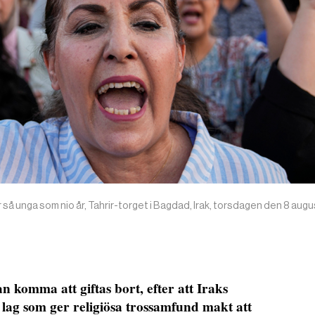
så unga som nio år, Tahrir-torget i Bagdad, Irak, torsdagen den 8 augu
n komma att giftas bort, efter att Iraks
lag som ger religiösa trossamfund makt att