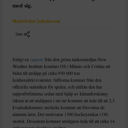
med sig.
Madeleine Johansson
Dela
Enligt en
rapport
från den gröna tankesmedjan New
Weather Institute kommer OS i Milano och Cortina att
bidra till utsläpp på cirka 930 000 ton
koldioxidekvivalenter. Siffrorna kommer från den
officiella statistiken för spelen, och utifrån den har
rapporförfattarna sedan med hjälp av klimatforskning
räknat ut att utsläppen i sin tur kommer att leda till att 2,3
kvadratkilometer snötäcke kommer att försvinna de
närmsta åren. Det motsvarar 1300 hockeyrinkar i OS-
storlek. Dessutom kommer utsläppen leda till att cirka 14
miljoner ton glaciär-is smälter.