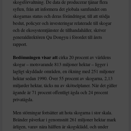
skogsförvaltning. De data de producerar tjänar flera
syften, från att informera det globala samfundet om
skogarnas status och deras förändringar, till att stödja
beslut, policyer och investeringar relaterade till skogar
och de ekosystemtjänster de tillhandahåller, skriver
generaldirektören Qu Dongyu i förordet till årets
rapport.
Bedömningen visar att
cirka 20 procent av världens
skogar – motsvarande 813 miljoner hektar – ligger i
lagligt skyddade områden, en ökning med 251 miljoner
hektar sedan 1990. Över 55 procent av skogarna, 2,13
miljarder hektar, täcks nu av skötselplaner. När det gäller
ägande är 71 procent offentligt ägda och 24 procent
privatägda.
Men störningar fortsätter att hota skogarna i stor skala.
Bränder påverkar i genomsnitt 261 miljoner hektar mark
årligen, varav nära hälften är skogsklädd, och under