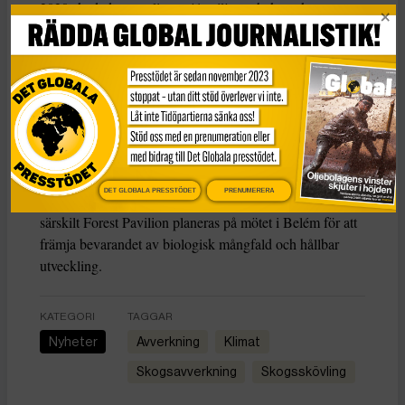
2020 skadades ytterligare 41 miljoner hektar skog av
insekter, sjukdomar och extrema väderhändelser. De
senaste oberoende uppföljningarna inför klimatmötet i
Belém pekar också på att 8,1 miljoner hektar skog
förlorades globalt under 2024 – en nivå som ligger 63
procent över den nivå som krävs för att stoppa
avskogningen till 2030.
Inför FN:s klimatkonferens COP30 i Brasilien nästa
DET GLOBALA PRESSTÖDET
PRENUMERERA
månad lyfts skogarnas roll i klimatarbetet ytterligare. Ett
särskilt Forest Pavilion planeras på mötet i Belém för att
främja bevarandet av biologisk mångfald och hållbar
utveckling.
KATEGORI
TAGGAR
Nyheter
avverkning
Klimat
skogsavverkning
skogsskövling