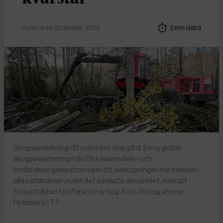
Publicerad 22 oktober, 2025
2 min lästid
Skogsavverkning i Stockholms skärgård. En ny global
skogsbedömning från FN:s livsmedels- och
jordbruksorganisation visar att avskogningen har minskat i
alla världsdelar under det senaste decenniet, men att
förlusttakten fortfarande är hög. Foto: Fotograferna
Holmberg / TT