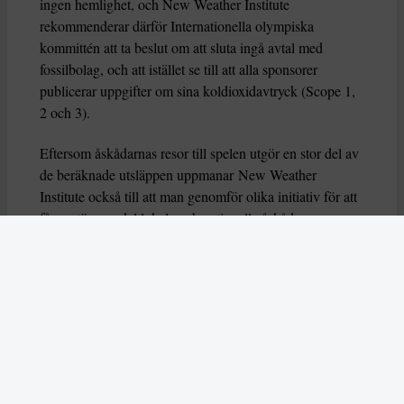
ingen hemlighet, och New Weather Institute
rekommenderar därför Internationella olympiska
kommittén att ta beslut om att sluta ingå avtal med
fossilbolag, och att istället se till att alla sponsorer
publicerar uppgifter om sina koldioxidavtryck (Scope 1,
2 och 3).
Eftersom åskådarnas resor till spelen utgör en stor del av
de beräknade utsläppen uppmanar New Weather
Institute också till att man genomför olika initiativ för att
få en större andel lokala och nationella åskådare som
reser markbundet, till exempel genom att erbjuda
förmånliga biljettpriser till vissa grupper. De kritiserar
också arrangörerna för att de använt sig av
koldioxidkompensation, och gjort påståenden om att
spelen är de grönaste någonsin. Sådana argument bör
inte användas för att påstå att spelen är koldioxidneutrala,
påpekar New Weather Institute.