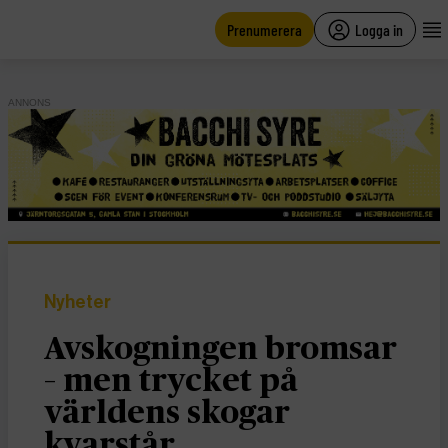
main
content
Prenumerera
Logga in
ANNONS
Nyheter
Avskogningen bromsar
– men trycket på
världens skogar
kvarstår