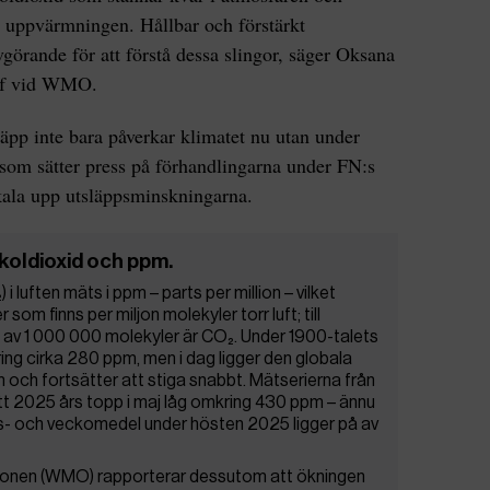
 uppvärmningen. Hållbar och förstärkt
görande för att förstå dessa slingor, säger Oksana
hef vid WMO.
äpp inte bara påverkar klimatet nu utan under
som sätter press på förhandlingarna under FN:s
ala upp utsläppsminskningarna.
koldioxid och ppm.
i luften mäts i ppm – parts per million – vilket
m finns per miljon molekyler torr luft; till
 av 1 000 000 molekyler är CO₂. Under 1900-talets
 kring cirka 280 ppm, men i dag ligger den globala
ch fortsätter att stiga snabbt. Mätserierna från
t 2025 års topp i maj låg omkring 430 ppm – ännu
s- och veckomedel under hösten 2025 ligger på av
ionen (WMO) rapporterar dessutom att ökningen