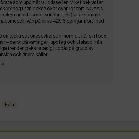
rsta som uppmätts i tidsserien, vilket bekräftar
 rekordhög utan också ökar ovanligt fort. NOAA:s
a bakgrundsstationer världen över) visar samma
månadsmedelnivån på cirka 425,8 ppm jämfört med
ed en tydlig säsongscykel som normalt når sin topp
r – beror på växlingar i upptag och utsläpp från
iga trenden pekar stadigt uppåt på grund av
änslen och andra källor.
ion
ppm