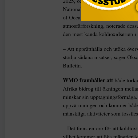
2025, och tillväxttakten har seda
National Oceanic and Atmospheric
,
of Oceanography
två av världens
atmosfärforskning, noterade des
den mest kända koldioxidserien 
– Att upprätthålla och utöka över
stödja sådana insatser, säger Ok
Bulletin.
WMO framhåller att
både tork
Afrika bidrog till ökningen mell
minskar sin upptagningsförmåga. 
uppvärmningen och kommer både f
mänskliga aktiviteter som fossile
– Det finns en oro för att koldiox
vilket kommer att öka mängden k