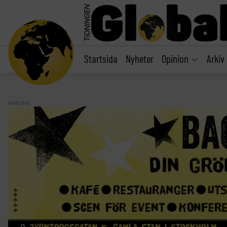
main
content
Startsida
Nyheter
Opinion
Arkiv
ANNONS