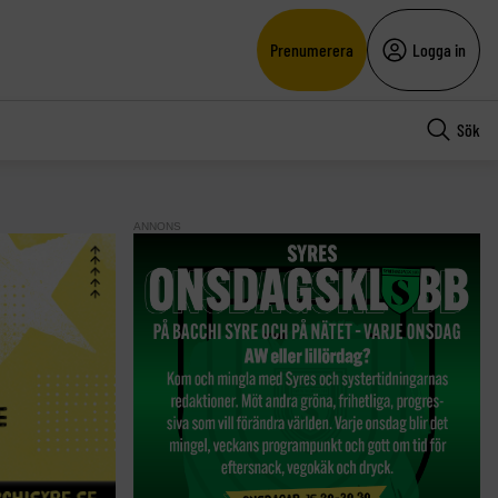
Prenumerera
Logga in
Sök
ANNONS