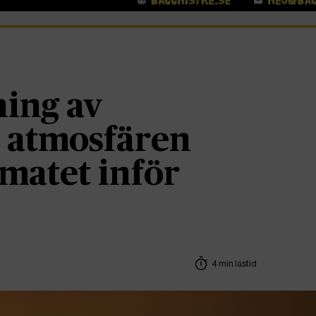
ing av
i atmosfären
imatet inför
4 min lästid