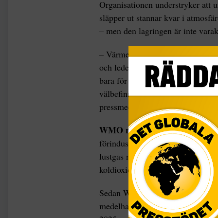
Organisationen understryker att 
släpper ut stannar kvar i atmosf
– men den lagringen är inte varak
– Värmen som fångas av koldioxid
och leder till mer extremt väder.
bara för vårt klimat utan också f
välbefinnande, säger WMO:s biträ
pressmeddelande.
WMO redovisar samtidigt
att 
förindustriell nivå: koldioxid m
lustgas närmare 25 procent över n
koldioxidökningen 2024 bedöms v
Sedan WMO:s
Greenhouse Gas B
medelhalten koldioxid i WMO:s nä