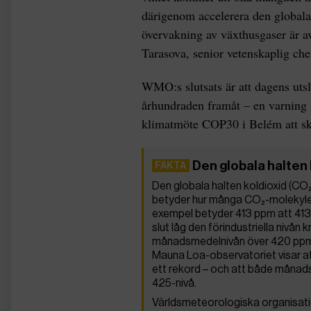
därigenom accelerera den globala
övervakning av växthusgaser är av
Tarasova, senior vetenskaplig c
WMO:s slutsats är att dagens utsl
århundraden framåt – en varning 
klimatmöte COP30 i Belém att sk
Den globala halten 
Den globala halten koldioxid (CO₂) 
betyder hur många CO₂-molekyler so
exempel betyder 413 ppm att 413
slut låg den förindustriella nivån
månadsmedelnivån över 420 ppm o
Mauna Loa-observatoriet visar at
ett rekord – och att både månad
425-nivå.
Världsmeteorologiska organisat