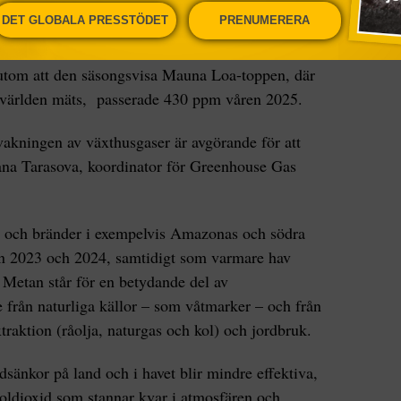
n 1960-talet i runda tal tredubblats. NOAA,
DET GLOBALA PRESSTÖDET
PRENUMERERA
 Administration, och Scripps, Scripps Institution
 mest centrala institutioner för klimat- och
sutom att den säsongsvisa Mauna Loa-toppen, där
i världen mäts, passerade 430 ppm våren 2025.
vakningen av växthusgaser är avgörande för att
sana Tarasova, koordinator för Greenhouse Gas
a och bränder i exempelvis Amazonas och södra
an 2023 och 2024, samtidigt som varmare hav
Metan står för en betydande del av
rån naturliga källor – som våtmarker – och från
xtraktion (råolja, naturgas och kol) och jordbruk.
idsänkor på land och i havet blir mindre effektiva,
oldioxid som stannar kvar i atmosfären och