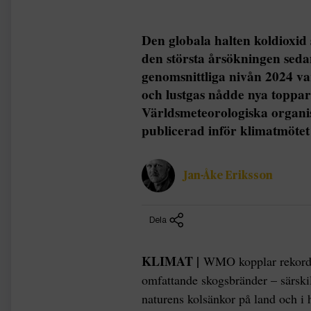
Den globala halten koldioxid
den största årsökningen seda
genomsnittliga nivån 2024 va
och lustgas nådde nya toppa
Världsmeteorologiska organi
publicerad inför klimatmöte
Jan-Åke Eriksson
Dela
KLIMAT |
WMO kopplar rekordök
omfattande skogsbränder – särskil
naturens kolsänkor på land och i 