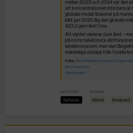
mellan 2023 och 2024 var den stö
att koncentrationen inte bara är
globala medel (baserat på marin
bild: juni 2025 låg den globala 
423,2 ppm året före.
Att värdet varierar över året – m
på norra halvklotets vår/försomma
landekosystem, men den långsikt
mänskliga utsläpp från fossila br
World Meteorological Organizat
gml.noaa.gov
climate.gov
KATEGORI
TAGGAR
Nyheter
Klimat
koldioxid