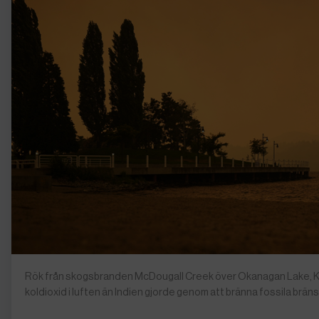
Rök från skogsbranden McDougall Creek över Okanagan Lake, K
koldioxid i luften än Indien gjorde genom att bränna fossila brä