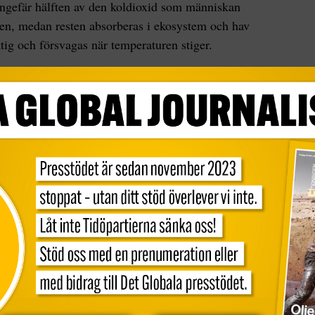
ungefär hälften av den koldioxid som människan
ären, medan resten absorberas i ekosystem och hav
tig och försvagas när temperaturen stiger.
 och andra växthusgaser turboladdar vårt klimat
 Att minska utsläppen är därför avgörande, inte
ör vår ekonomiska trygghet och samhällets
dande generalsekreterare Ko Barrett, i ett
de långlivade växthusgaserna nu ligger långt över
ed cirka 52 procent, metan omkring 166 procent och
ivåerna före år 1750. Den kraftiga
ara ”rekordstor”.
ulletin
först gavs ut 2004 har den årliga
tverk stigit från 377,1 ppm till 423,9 ppm år