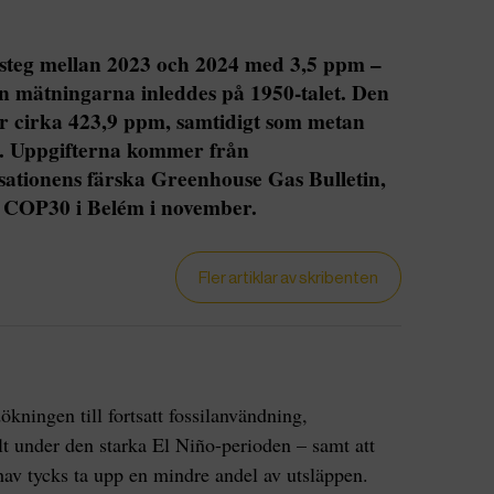
 steg mellan 2023 och 2024 med 3,5 ppm –
n mätningarna inleddes på 1950-talet. Den
r cirka 423,9 ppm, samtidigt som metan
r. Uppgifterna kommer från
sationens färska Greenhouse Gas Bulletin,
t COP30 i Belém i november.
Fler artiklar av skribenten
ningen till fortsatt fossilanvändning,
t under den starka El Niño-perioden – samt att
hav tycks ta upp en mindre andel av utsläppen.