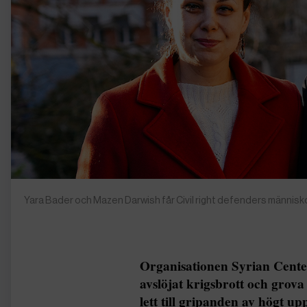
Yara Bader och Mazen Darwish får Civil right defenders människo
Organisationen Syrian Cente
avslöjat krigsbrott och grova 
lett till gripanden av högt u