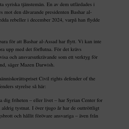
ta syriska tjänstemän. En av dem utfärdades i
es mot den dåvarande presidenten Bashar al-
edda rebeller i december 2024, varpå han flydde
 bara för att Bashar al-Assad har flytt. Vi kan inte
göra upp med det förflutna. För det krävs
tvisa och ansvarsutkrävande som ett verktyg för
ämnd, säger Mazen Darwish.
änniskorättspriset Civil rights defender of the
enders styrelse så här:
a dig friheten – eller livet – har Syrian Center for
drig tystnat. I över tjugo år har de outtröttligt
sbrott och hållit förövare ansvariga – även från