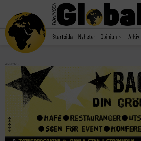
main
content
Startsida
Nyheter
Opinion
Arkiv
ANNONS