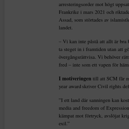
arresteringsorder mot högt uppsat
Frankrike i mars 2021 och riktad
Assad, som störtades av islamistl
landet.
– Vi kan inte påstå att allt är bra
ta steget in i framtiden utan att 
övergångsrättvisa. Vi behöver rät
fred – inte som ett vapen för h
I motiveringen
till att SCM får m
year award skriver Civil rights def
”I ett land där sanningen kan kost
media and freedom of Expression al
kämpat mot förtryck, avslöjat krig
exil.”