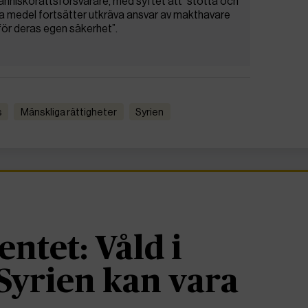
människorättsförsvarare, med syftet att ”stötta och
ga medel fortsätter utkräva ansvar av makthavare
 för deras egen säkerhet”.
s
Mänskliga rättigheter
Syrien
ntet: Våld i
Syrien kan vara