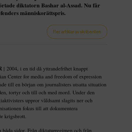
örtade diktatorn Bashar al-Assad. Nu får
efenders människorättspris.
Fler artiklar av skribenten
R
| 2004, i en tid då yttrandefrihet knappt
rian Center for media and freedom of expression
e till en början om journalisters utsatta situation
den, tortyr och till och med mord. Under den
aktivisters uppror våldsamt slagits ner och
nisationen fokus till att dokumentera
r krigsbrott.
n båda sidor. Från diktaturregimen och från