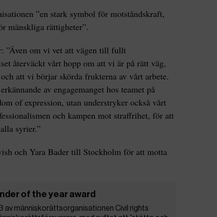
anisationen ”en stark symbol för motståndskraft,
 mänskliga rättigheter”.
: ”Även om vi vet att vägen till fullt
set återväckt vårt hopp om att vi är på rätt väg,
ch att vi börjar skörda frukterna av vårt arbete.
t erkännande av engagemanget hos teamet på
dom of expression, utan understryker också vårt
ofessionalismen och kampen mot straffrihet, för att
alla syrier.”
 och Yara Bader till Stockholm för att motta
ender of the year award
av människorättsorganisationen Civil rights