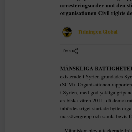
arresteringsorder mot den st
organisationen Civil rights d
Tidningen Global
Dela
MÄNSKLIGA RÄTTIGHETE
existerade i Syrien grundades Sy
(SCM). Organisationen rapporterad
i Syrien, med godtyckliga gripan
arabiska våren 2011, då demokrati
inbördeskriget startade bytte orga
massövergrepp och samla bevis fö
– Människor blev attackerade frå