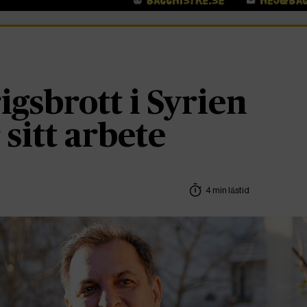
igsbrott i Syrien
 sitt arbete
4 min lästid