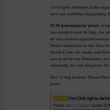
Civil rights defenders kallar org
mod och orubbligt engagemang för
SCM kommenterar priset
så här
ansvarsutkrävande är lång, har pri
att våra insatser uppmärksammas o
Denna utmärkelse är inte bara et
Syrian Center for media and free
ansvar att bevara förtroendet, pr
säkerställa fri‑ och rättigheter för 
Den 13 maj kommer Mazen Darwish
priset.
Om Civil rights def
Priset
delas ut årligen
sedan 2013 