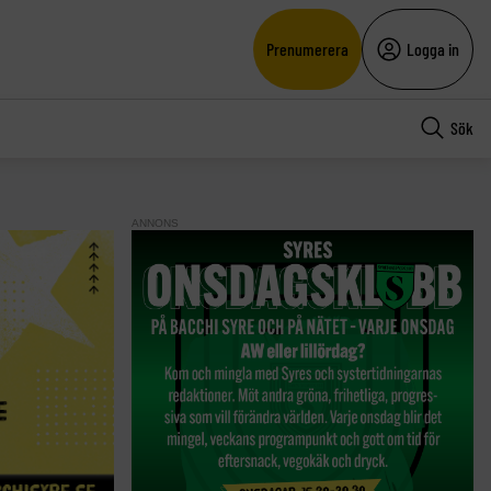
Prenumerera
Logga in
Sök
ANNONS