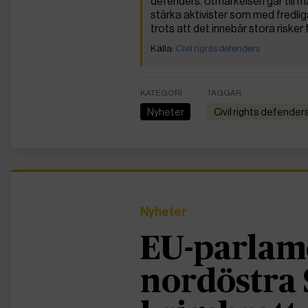
defenders. Utmärkelsen går till 
stärka aktivister som med fredli
trots att det innebär stora risker
Civil rights defenders
KATEGORI
TAGGAR
Nyheter
Civil rights defender
Nyheter
EU-parlame
nordöstra 