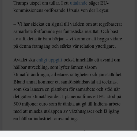
Trumps utspel om tullar. I ett
uttalande
säger EU-
kommissionens ordförande Ursula von der Leyen:
– Vi har skickat en signal till världen om att regelbaserat
samarbete fortfarande ger fantastiska resultat. Och bäst
av allt, detta är bara början – vi kommer att bygga vidare
på denna framgång och stärka vår relation ytterligare.
Avtalet ska
enligt uppgift
också innehålla ett avsnitt om
hållbar utveckling, som lyfter ämnen såsom
klimatförändringar, arbetares rättigheter och jämställdhet.
Bland annat kommer ett samförståndsavtal att tecknas,
som ska lansera en plattform för samarbete och stöd när
det gäller klimatåtgärder. I planerna finns ett EU-stöd på
500 miljoner euro som är tänkta att gå till Indiens arbete
med att minska utsläppen av växthusgaser och få igång
en hållbar industriell omvandling.
Ska godkännas av ministerrådet