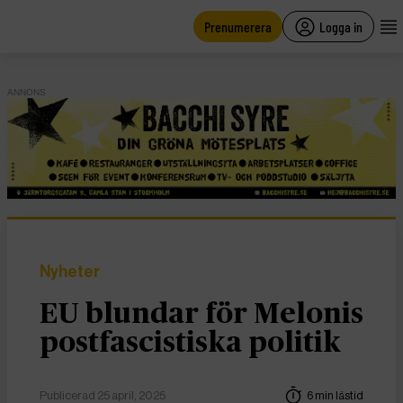
main
content
Prenumerera
Logga in
ANNONS
Nyheter
EU blundar för Melonis
postfascistiska politik
Publicerad 25 april, 2025
6 min lästid