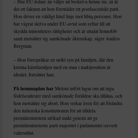
– Hur EU-ledare än väljer att beskriva henne nu, så är
det ett faktum att hon företräder ett postfascistiskt parti.
Hon driver en väldigt hård linje mot hbtq-personer. Hon
har vägrat skriva under EU-avtal som syftar till att
skydda minoriteters rättigheter och är uttalat homofob
samt motsätter sig samkönade äktenskap, säger Anders
Bergman.
– Hon förespråkar en strikt syn på familjen, där den
kristna kärnfamiljen med en man i maktposition är
idealet, fortsätter han.
På hemmaplan har
Meloni infört lagar om att inga
födelseattester med samkönade föräldrar ska tillåtas, och
hon motsätter sig abort. Hon verkar även för att förändra
den italienska konstitutionen för att tilldela
premiärministern utökad makt genom att ge
premiärministerns parti majoritet i parlamentet oavsett
valresultat.