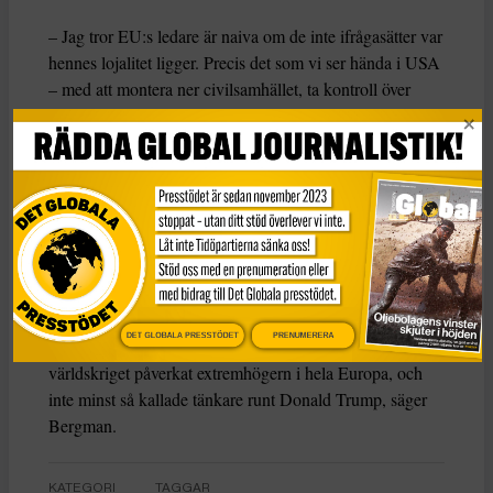
– Jag tror EU:s ledare är naiva om de inte ifrågasätter var
hennes lojalitet ligger. Precis det som vi ser hända i USA
– med att montera ner civilsamhället, ta kontroll över
myndigheter och försöka ta kontroll över rättsväsendet –
vill hon genomföra på hemmaplan, säger Bergman.
Anders Bergman menar att Italien och Giorgia Meloni är
en förebild för Trumps auktoritära politik och snarare kan
understödja Trumps agenda.
– Italien har länge varit ett slags ideologiskt laboratorium
för den yttersta högern – en plats där olika extrema och
DET GLOBALA PRESSTÖDET
PRENUMERERA
udda idéer har vuxit fram och testats. De har sedan andra
världskriget påverkat extremhögern i hela Europa, och
inte minst så kallade tänkare runt Donald Trump, säger
Bergman.
KATEGORI
TAGGAR