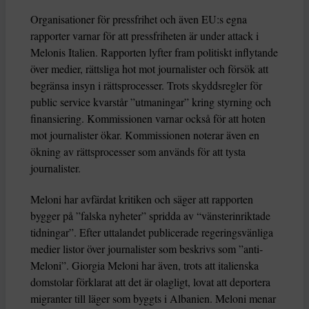
Organisationer för pressfrihet och även EU:s egna
rapporter varnar för att pressfriheten är under attack i
Melonis Italien. Rapporten lyfter fram politiskt inflytande
över medier, rättsliga hot mot journalister och försök att
begränsa insyn i rättsprocesser. Trots skyddsregler för
public service kvarstår ”utmaningar” kring styrning och
finansiering. Kommissionen varnar också för att hoten
mot journalister ökar. Kommissionen noterar även en
ökning av rättsprocesser som används för att tysta
journalister.
Meloni har avfärdat kritiken och säger att rapporten
bygger på ”falska nyheter” spridda av “vänsterinriktade
tidningar”. Efter uttalandet publicerade regeringsvänliga
medier listor över journalister som beskrivs som ”anti-
Meloni”. Giorgia Meloni har även, trots att italienska
domstolar förklarat att det är olagligt, lovat att deportera
migranter till läger som byggts i Albanien. Meloni menar