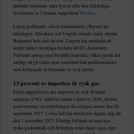
juridiskt bindande, nära fyra år efter den fullskaliga
invasionen av Ukraina, rapporterar
Reuters
.
Lagen godkändes vid ett ministermöte i Bryssel på
måndagen. Slovakien och Ungern röstade emot, medan
Bulgarien lade ned sin röst. Ungern har meddelat att
landet tänker överklaga beslutet till EU-domstolen.
Förbudet antogs med förstärkt majoritet, vilket gjorde det
möjligt att gå vidare trots motstånd från medlemsländer
som fortfarande är beroende av rysk energi.
13 procent av importen är rysk gas
Enligt uppgörelsen ska importen av rysk flytande
naturgas, LNG, upphöra senast i slutet av 2026, medan
gasleveranser via rörledningar ska stoppas senast den 30
september 2027. I vissa fall kan tidsfristen skjutas upp till
den 1 november 2027. Företag förbjuds att ingå nya
ryska gaskontrakt och befintliga avtal måste sägas upp –