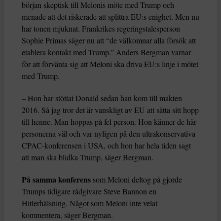
början skeptisk till Melonis möte med Trump och
menade att det riskerade att splittra EU:s enighet. Men nu
har tonen mjuknat. Frankrikes regeringstalesperson
Sophie Primas säger nu att “de välkomnar alla försök att
etablera kontakt med Trump.” Anders Bergman varnar
för att förvänta sig att Meloni ska driva EU:s linje i mötet
med Trump.
– Hon har stöttat Donald sedan han kom till makten
2016. Så jag tror det är vanskligt av EU att sätta sitt hopp
till henne. Man hoppas på fel person. Hon känner de här
personerna väl och var nyligen på den ultrakonservativa
CPAC-konferensen i USA, och hon har hela tiden sagt
att man ska blidka Trump, säger Bergman.
På samma konferens
som Meloni deltog på gjorde
Trumps tidigare rådgivare Steve Bannon en
Hitlerhälsning. Något som Meloni inte velat
kommentera, säger Bergman.