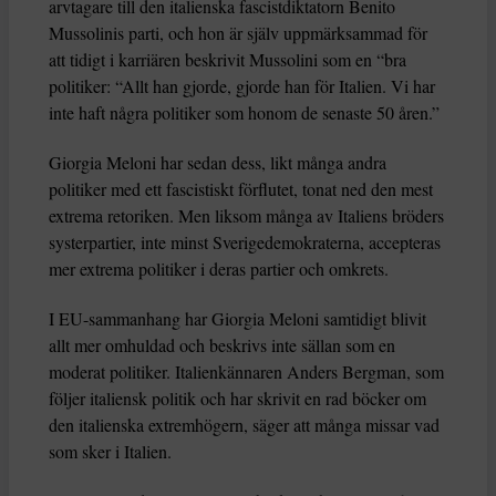
arvtagare till den italienska fascistdiktatorn Benito
Mussolinis parti, och hon är själv uppmärksammad för
att tidigt i karriären beskrivit Mussolini som en “bra
politiker: “Allt han gjorde, gjorde han för Italien. Vi har
inte haft några politiker som honom de senaste 50 åren.”
Giorgia Meloni har sedan dess, likt många andra
politiker med ett fascistiskt förflutet, tonat ned den mest
extrema retoriken. Men liksom många av Italiens bröders
systerpartier, inte minst Sverigedemokraterna, accepteras
mer extrema politiker i deras partier och omkrets.
I EU-sammanhang har Giorgia Meloni samtidigt blivit
allt mer omhuldad och beskrivs inte sällan som en
moderat politiker. Italienkännaren Anders Bergman, som
följer italiensk politik och har skrivit en rad böcker om
den italienska extremhögern, säger att många missar vad
som sker i Italien.