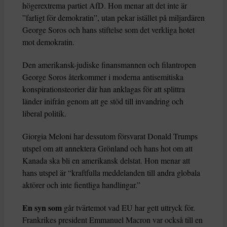
högerextrema partiet AfD. Hon menar att det inte är
”farligt för demokratin”, utan pekar istället på miljardären
George Soros och hans stiftelse som det verkliga hotet
mot demokratin.
Den amerikansk-judiske finansmannen och filantropen
George Soros återkommer i moderna antisemitiska
konspirationsteorier där han anklagas för att splittra
länder inifrån genom att ge stöd till invandring och
liberal politik.
Giorgia Meloni har dessutom försvarat Donald Trumps
utspel om att annektera Grönland och hans hot om att
Kanada ska bli en amerikansk delstat. Hon menar att
hans utspel är “kraftfulla meddelanden till andra globala
aktörer och inte fientliga handlingar.”
En syn som
går tvärtemot vad EU har gett uttryck för.
Frankrikes president Emmanuel Macron var också till en