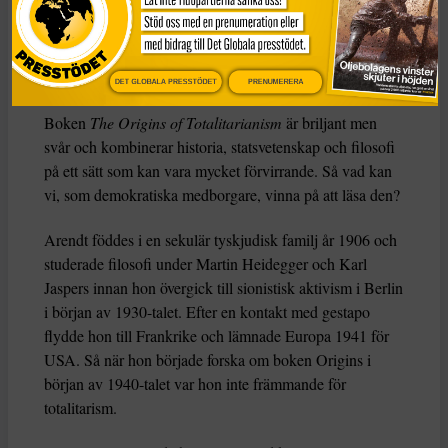
Den här texten har publicerats i The Conversation
under
en Creative Commons-licens och har översatts till
svenska av Tidningen Globals redaktion med hjälp av
AI
.
DET GLOBALA PRESSTÖDET
PRENUMERERA
Boken
The Origins of Totalitarianism
är briljant men
svår och kombinerar historia, statsvetenskap och filosofi
på ett sätt som kan vara mycket förvirrande. Så vad kan
vi, som demokratiska medborgare, vinna på att läsa den?
Arendt föddes i en sekulär tyskjudisk familj år 1906 och
studerade filosofi under Martin Heidegger och Karl
Jaspers innan hon övergick till sionistisk aktivism i Berlin
i början av 1930-talet. Efter en kontakt med gestapo
flydde hon till Frankrike och lämnade Europa 1941 för
USA. Så när hon började forska om boken Origins i
början av 1940-talet var hon inte främmande för
totalitarism.