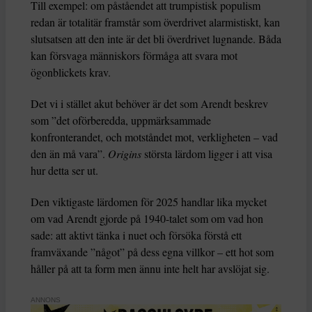
Till exempel: om påståendet att trumpistisk populism
redan är totalitär framstår som överdrivet alarmistiskt, kan
slutsatsen att den inte är det bli överdrivet lugnande. Båda
kan försvaga människors förmåga att svara mot
ögonblickets krav.
Det vi i stället akut behöver är det som Arendt beskrev
som ”det oförberedda, uppmärksammade
konfronterandet, och motståndet mot, verkligheten – vad
den än må vara”.
Origins
största lärdom ligger i att visa
hur detta ser ut.
Den viktigaste lärdomen för 2025 handlar lika mycket
om vad Arendt gjorde på 1940-talet som om vad hon
sade: att aktivt tänka i nuet och försöka förstå ett
framväxande ”något” på dess egna villkor – ett hot som
håller på att ta form men ännu inte helt har avslöjat sig.
ANNONS