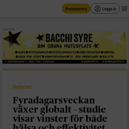
main
content
Prenumerera
Logga in
ANNONS
Nyheter
Fyradagarsveckan
växer globalt – studie
visar vinster för både
hälsa och effektivitet