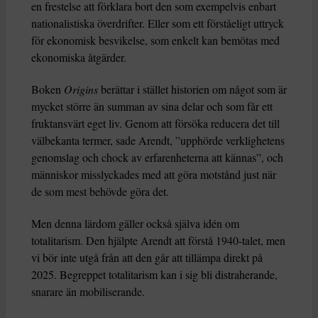
en frestelse att förklara bort den som exempelvis enbart
nationalistiska överdrifter. Eller som ett förståeligt uttryck
för ekonomisk besvikelse, som enkelt kan bemötas med
ekonomiska åtgärder.
Boken
Origins
berättar i stället historien om något som är
mycket större än summan av sina delar och som får ett
fruktansvärt eget liv. Genom att försöka reducera det till
välbekanta termer, sade Arendt, ”upphörde verklighetens
genomslag och chock av erfarenheterna att kännas”, och
människor misslyckades med att göra motstånd just när
de som mest behövde göra det.
Men denna lärdom gäller också själva idén om
totalitarism. Den hjälpte Arendt att förstå 1940-talet, men
vi bör inte utgå från att den går att tillämpa direkt på
2025. Begreppet totalitarism kan i sig bli distraherande,
snarare än mobiliserande.