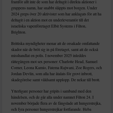
framför allt inte de som har deltagit i direkta aktioner i
gruppens namn, har snabbt släppts mot borgen. Under
2024 greps över 20 aktivister som har anklagats för att ha
deltagit i en aktion mot en underleverantör till det
israeliska vapenföretaget Elbit Systems i Filton,
Brighton.
Brittiska myndigheter menar att de orsakade omfattande
skador när de bröt sig in på företaget, samt att de också
misshandlat en polis. I november 2025 inleddes
rättegången mot sex personer: Charlotte Head, Samuel
Corner, Leona Kamio, Fatema Rajwani, Zoe Rogers, och
Jordan Devlin, som alla har åtalats för grovt inbrott,
skadegörelse samt våldsamt upplopp. De nekar till brott.
Ytterligare personer har gripits i samband med den
händelsen, och de går alla under namnet Filton 24. I
november började flera av de fängslade att hungerstrejka,
och fyra personer hungerstrejkar fortfarande. Heba