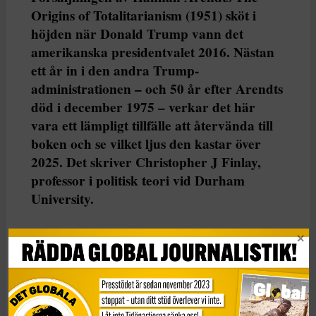
Origins of Totalitarianism (1951) sköt i
höjden när Donald Trump vann det
amerikanska presidentvalet 2016. Nästan
ett år in i den andra Trump-
administrationen – och 50 år efter Arendts
död i december 1975 – verkar det här
vara ett lämpligt tillfälle att återvända till
boken och se vilket ljus den kastar över
2025. Det skriver Christopher J Finlay,
professor i politisk teori vid Durham
University.
Christopher J Finlay
Dela