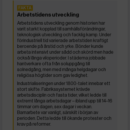
Arbetstidens utveckling
Arbetstidens utveckling genom historien har
varit starkt kopplad till samhällsförändringar,
teknologisk utveckling och facklig kamp. Under
förindustriell tid varierade arbetstiden kraftigt
beroende på årstid och yrke. Bönder kunde
arbeta intensivt under sådd och skörd men hade
också långa viloperioder. I städerna jobbade
hantverkare ofta från soluppgång till
solnedgång, men med många helgdagar och
religiösa högtider som gav ledighet.
Industrialiseringen under 1800-talet innebar ett
stort skifte. Fabrikssystemet krävde
arbetsdisciplin och fasta tider, vilket ledde till
extremt långa arbetsdagar – ibland upp till 14–16
timmar om dagen, sex dagar i veckan.
Barnarbete var vanligt, särskilt i början av
perioden. Detta ledde till ökande protester och
krav på reformer.