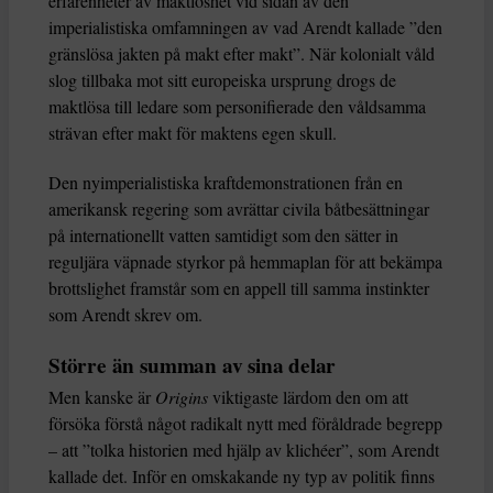
erfarenheter av maktlöshet vid sidan av den
imperialistiska omfamningen av vad Arendt kallade ”den
gränslösa jakten på makt efter makt”. När kolonialt våld
slog tillbaka mot sitt europeiska ursprung drogs de
maktlösa till ledare som personifierade den våldsamma
strävan efter makt för maktens egen skull.
Den nyimperialistiska kraftdemonstrationen från en
amerikansk regering som avrättar civila båtbesättningar
på internationellt vatten samtidigt som den sätter in
reguljära väpnade styrkor på hemmaplan för att bekämpa
brottslighet framstår som en appell till samma instinkter
som Arendt skrev om.
Större än summan av sina delar
Men kanske är
Origins
viktigaste lärdom den om att
försöka förstå något radikalt nytt med föråldrade begrepp
– att ”tolka historien med hjälp av klichéer”, som Arendt
kallade det. Inför en omskakande ny typ av politik finns