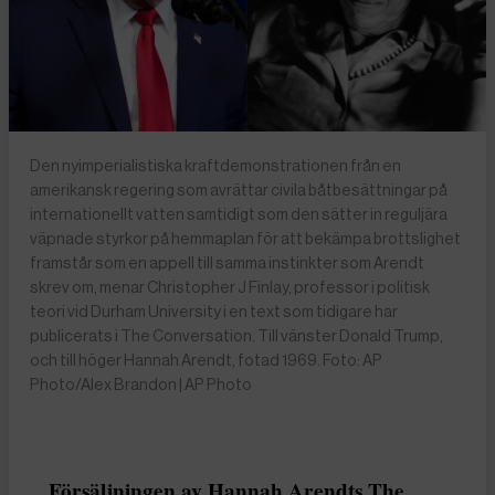
Den nyimperialistiska kraftdemonstrationen från en
amerikansk regering som avrättar civila båtbesättningar på
internationellt vatten samtidigt som den sätter in reguljära
väpnade styrkor på hemmaplan för att bekämpa brottslighet
framstår som en appell till samma instinkter som Arendt
skrev om, menar Christopher J Finlay, professor i politisk
teori vid Durham University i en text som tidigare har
publicerats i The Conversation. Till vänster Donald Trump,
och till höger Hannah Arendt, fotad 1969. Foto: AP
Photo/Alex Brandon | AP Photo
Försäljningen av Hannah Arendts The