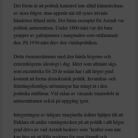
Det första är att politisk katastrof inte alltid kännetecknas
av stora frågor, utan uppstår när till synes triviala
händelser ibland möts. Det bästa exemplet för Arendt var
politisk antisemitism. Under 1800-talet var det bara
grupper av galenpannor i marginalen som omfamnade
den. På 1930-talet drev den världspolitiken.
Detta överensstämmer med den hårda högerns och
extremhögerns ideologi i dag. Idéer som allmänt sågs
som excentriska för 20 år sedan har i allt högre grad
kommit att forma demokratisk politik. Invandrar- och
främlingsfientliga strömningar har trängt in i den
politiska mittfåran. Vid sidan av växande islamofobi är
antisemitismen också på uppgång igen.
Integreringen av tidigare marginella åsikter hjälper till att
förklara ett andra varningstecken på att politik i allt högre
grad drivs av vad Arendt beskrev som ”krafter som inte
kan litas på att följa reglerna för sunt förnuft och