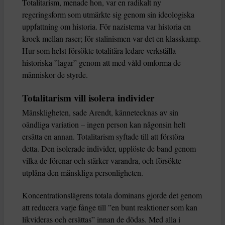
Totalitarism, menade hon, var en radikalt ny
regeringsform som utmärkte sig genom sin ideologiska
uppfattning om historia. För nazisterna var historia en
krock mellan raser; för stalinismen var det en klasskamp.
Hur som helst försökte totalitära ledare verkställa
historiska ”lagar” genom att med våld omforma de
människor de styrde.
Totalitarism vill isolera individer
Mänskligheten, sade Arendt, kännetecknas av sin
oändliga variation – ingen person kan någonsin helt
ersätta en annan. Totalitarism syftade till att förstöra
detta. Den isolerade individer, upplöste de band genom
vilka de förenar och stärker varandra, och försökte
utplåna den mänskliga personligheten.
Koncentrationslägrens totala dominans gjorde det genom
att reducera varje fånge till ”en bunt reaktioner som kan
likvideras och ersättas” innan de dödas. Med alla i