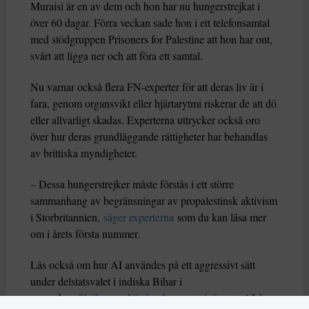
Muraisi är en av dem och hon har nu hungerstrejkat i
över 60 dagar. Förra veckan sade hon i ett telefonsamtal
med stödgruppen Prisoners for Palestine att hon har ont,
svårt att ligga ner och att föra ett samtal.
Nu varnar också flera FN-experter för att deras liv är i
fara, genom organsvikt eller hjärtarytmi riskerar de att dö
eller allvarligt skadas. Experterna uttrycker också oro
över hur deras grundläggande rättigheter har behandlas
av brittiska myndigheter.
– Dessa hungerstrejker måste förstås i ett större
sammanhang av begränsningar av propalestinsk aktivism
i Storbritannien,
säger experterna
som du kan läsa mer
om i årets första nummer.
Läs också om hur AI användes på ett aggressivt sätt
under delstatsvalet i indiska Bihar i
november.
Skribenten Vladan Lausevic lyfter att
AI å