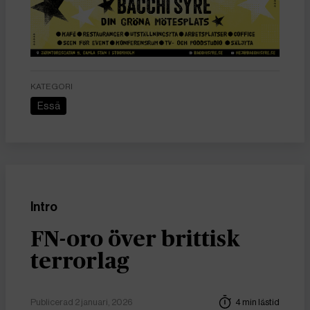
KATEGORI
Essä
Intro
FN-oro över brittisk
terrorlag
Publicerad 2 januari, 2026
4 min lästid