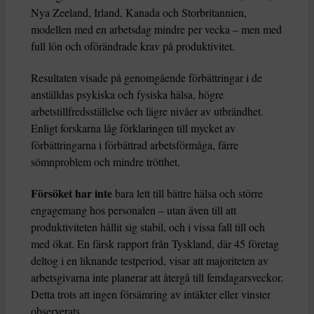
Nya Zeeland, Irland, Kanada och Storbritannien,
modellen med en arbetsdag mindre per vecka – men med
full lön och oförändrade krav på produktivitet.
Resultaten visade på genomgående förbättringar i de
anställdas psykiska och fysiska hälsa, högre
arbetstillfredsställelse och lägre nivåer av utbrändhet.
Enligt forskarna låg förklaringen till mycket av
förbättringarna i förbättrad arbetsförmåga, färre
sömnproblem och mindre trötthet.
Försöket har inte
bara lett till bättre hälsa och större
engagemang hos personalen – utan även till att
produktiviteten hållit sig stabil, och i vissa fall till och
med ökat. En färsk rapport från Tyskland, där 45 företag
deltog i en liknande testperiod, visar att majoriteten av
arbetsgivarna inte planerar att återgå till femdagarsveckor.
Detta trots att ingen försämring av intäkter eller vinster
observerats.