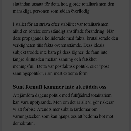
slutändan utsatta för detta hot, gjorde totalitarismen den
mänskliga personen som sådan överflödig.
I stället för att sträva efter stabilitet var totalitarismen
alltid en rörelse som ständigt anstiftade förändring. När
dess propaganda kolliderade med fakta, brutaliserade den
verkligheten tills fakta överensstämde. Dess ideala
subjekt trodde inte bara på dess lögner: de fann inte
längre skillnaden mellan sanning och falskhet
meningsfull. Detta var postfaktisk politik, eller ”post-
sanningspolitik”, i sin mest extrema form.
Sunt förnuft kommer inte att rädda oss
Att jämföra dagens politik med fullfjädrad totalitarism
kan vara upplysande. Men om det är allt vi gör riskerar
vi att förbise Arendts mer subtila lärdomar om
varningstecken som kan hjälpa oss att bedöma hot mot
demokratin.