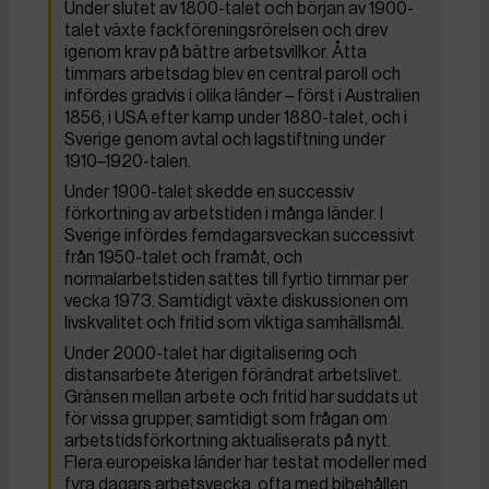
Under slutet av 1800-talet och början av 1900-
talet växte fackföreningsrörelsen och drev
igenom krav på bättre arbetsvillkor. Åtta
timmars arbetsdag blev en central paroll och
infördes gradvis i olika länder – först i Australien
1856, i USA efter kamp under 1880-talet, och i
Sverige genom avtal och lagstiftning under
1910–1920-talen.
Under 1900-talet skedde en successiv
förkortning av arbetstiden i många länder. I
Sverige infördes femdagarsveckan successivt
från 1950-talet och framåt, och
normalarbetstiden sattes till fyrtio timmar per
vecka 1973. Samtidigt växte diskussionen om
livskvalitet och fritid som viktiga samhällsmål.
Under 2000-talet har digitalisering och
distansarbete återigen förändrat arbetslivet.
Gränsen mellan arbete och fritid har suddats ut
för vissa grupper, samtidigt som frågan om
arbetstidsförkortning aktualiserats på nytt.
Flera europeiska länder har testat modeller med
fyra dagars arbetsvecka, ofta med bibehållen