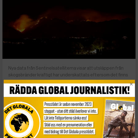
Nya data från Sentinelsatelliterna visar att utsläppen från
skogsbränder kraftigt har underskattats eftersom det finns
betydligt fler små bränder världen över än man tidigare
antagit, och dessa små bränder har tillsammans en stor
inverkan på de totala utsläppen. Foto: Kelly Presnell/Arizona
Daily Star via AP
Ny forskning som använder sig av mer