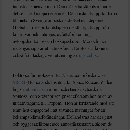
industrialismens början. Den måste ha släppts ut under
det senaste knappa decenniet. De största utsläppskällorna
till metan i Sverige är boskapsskötsel och deponier.
Globalt är de största utsläppen risodling, utsläpp från
kolgruvor och naturgas, avfallsförbränning,
avloppshantering och boskapsskötsel. Mer och mer
metangas sipprar ut i atmosfären. En stor del kommer
också från läckage vid utvinning av
olja och kol
.
I oktober får professor
Ilse Aben
, seniorforskare vid
SRON
(Netherlands Institute for Space Research), den
högsta
utmärkelsen
inom nederländsk vetenskap,
Spinoza- och Stevinprisen priset eftersom hon är en av
initiativtagarna till Tropomi. Hon är fortfarande med sitt
team helt engagerad i att använda mätningar för att
bekämpa klimatförändringar. Holländarna har designat
och byggt satellitbaserade atmosfärssensorer, såsom de