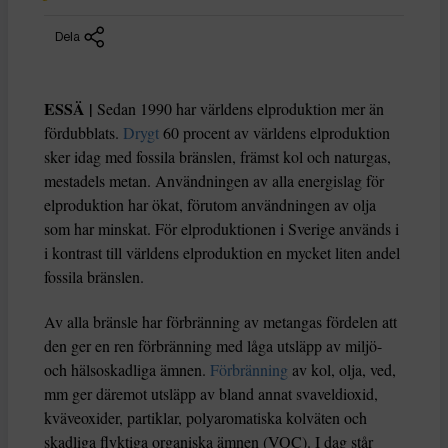
Dela
ESSÄ |
Sedan 1990 har världens elproduktion mer än
fördubblats.
Drygt
60 procent av världens elproduktion
sker idag med fossila bränslen, främst kol och naturgas,
mestadels metan. Användningen av alla energislag för
elproduktion har ökat, förutom användningen av olja
som har minskat. För elproduktionen i Sverige används i
i kontrast till världens elproduktion en mycket liten andel
fossila bränslen.
Av alla bränsle har förbränning av metangas fördelen att
den ger en ren förbränning med låga utsläpp av miljö-
och hälsoskadliga ämnen.
Förbränning
av kol, olja, ved,
mm ger däremot utsläpp av bland annat svaveldioxid,
kväveoxider, partiklar, polyaromatiska kolväten och
skadliga flyktiga organiska ämnen (VOC). I dag står