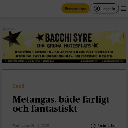
main
content
Prenumerera
Logga in
ANNONS
Essä
Metangas, både farligt
och fantastiskt
Publicerad 21 juli, 2025
6 min lästid