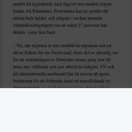
snabbt till regimkritik med slagord mot landets högste
ledare Ali Khamenei. Protesterna har nu spridits till
nästan hela landet, och tidigare i veckan larmade
människorättsgrupper om att minst 27 personer har
dödats, varav fem barn.
– Nu, när regimen är mer instabil än någonsin och på
allvar fruktar för sin överlevnad, finns det en allvarlig oro
för att omfattningen av förtrycket denna gång kan bli
ännu mer våldsamt och mer utbrett än tidigare. FN och
det internationella samfundet har ett ansvar att agera
beslutsamt för att förhindra ännu ett massdödande av
demonstranter,
säger Mahmood Amiry-Moghaddam,
chef för Iran Human Rights
.
Och på onsdagen släpptes en ny
rapport om läget på
ockuperad palestinsk mark. I samband med det sade
FN:s högkommissarie för mänskliga rättigheter, Volker
Türk att läget på Västbanken
”liknar apartheid”
.