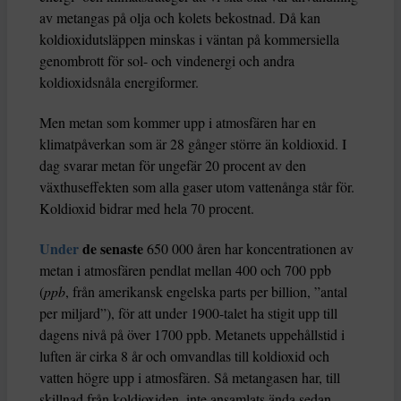
av metangas på olja och kolets bekostnad. Då kan
koldioxidutsläppen minskas i väntan på kommersiella
genombrott för sol- och vindenergi och andra
koldioxidsnåla energiformer.
Men metan som kommer upp i atmosfären har en
klimatpåverkan som är 28 gånger större än koldioxid. I
dag svarar metan för ungefär 20 procent av den
växthuseffekten som alla gaser utom vattenånga står för.
Koldioxid bidrar med hela 70 procent.
Under
de senaste
650 000 åren har koncentrationen av
metan i atmosfären pendlat mellan 400 och 700 ppb
(
ppb
, från amerikansk engelska parts per billion, ”antal
per miljard”), för att under 1900-talet ha stigit upp till
dagens nivå på över 1700 ppb. Metanets uppehållstid i
luften är cirka 8 år och omvandlas till koldioxid och
vatten högre upp i atmosfären. Så metangasen har, till
skillnad från koldioxiden, inte ansamlats ända sedan