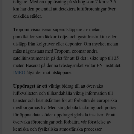
tidigare. Med en upplösning på så hög som 7 km × 3,5
km har den potential att detektera luftföroreningar över
enskilda städer.
Tropomi visualiserar superutsläppare av metan,
punktkällor som läckor i olje- och gasinfrastruktur eller
utsläpp från kolgruvor eller deponier. Om mycket metan
mäts någonstans med Tropomi zoomar andra
satellitinstrument in på det för att få det i sikte upp till 25
meter. Baserat på denna tvåstegsraket vidtar FN-institutet
IMEO
åtgärder mot utsläppare.
Uppdraget är ett
viktigt bidrag till att övervaka
luftkvaliteten och tillhandahålla viktig information till
tjänster och beslutsfattare för att förbättra de europeiska
medborgarnas liv. Med sin globala täckning och policy
för öppna data stöder uppdraget globala insatser för att
övervaka föroreningar och förbättra vår förståelse av
kemiska och fysikaliska atmosfäriska processer.