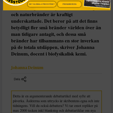
detaljerade satellitdata visar att utsläppen
DET GLOBALA PRESSTÖDET
PRENUMERERA
av växthusgaser och partiklar från skogs-
och naturbränder är kraftigt
underskattade. Det beror på att det finns
betydligt fler små bränder världen över än
man tidigare antagit, och dessa små
bränder har tillsammans en stor inverkan
på de totala utsläppen, skriver Johanna
Deinum, docent i biofysikalisk kemi.
Johanna Deinum
Dela
Detta är en argumenterande debattartikel med syfte att
påverka. Åsikterna som uttrycks är skribentens egna och inte
tidningens. Vill du också debattera? Vi tar emot repliker på
max 2000 tecken inkl blanksteg och debattartiklar om nya