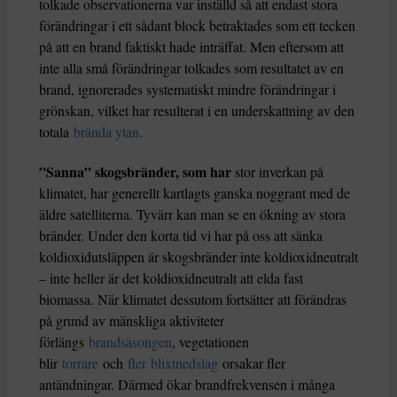
tolkade observationerna var inställd så att endast stora
förändringar i ett sådant block betraktades som ett tecken
på att en brand faktiskt hade inträffat. Men eftersom att
inte alla små förändringar tolkades som resultatet av en
brand, ignorerades systematiskt mindre förändringar i
grönskan, vilket har resulterat i en underskattning av den
totala
brända ytan
.
”Sanna” skogsbränder, som har
stor inverkan på
klimatet, har generellt kartlagts ganska noggrant med de
äldre satelliterna. Tyvärr kan man se en ökning av stora
bränder. Under den korta tid vi har på oss att sänka
koldioxidutsläppen är skogsbränder inte koldioxidneutralt
– inte heller är det koldioxidneutralt att elda fast
biomassa. När klimatet dessutom fortsätter att förändras
på grund av mänskliga aktiviteter
förlängs
brandsäsongen
, vegetationen
blir
torrare
och
fler
blixtnedslag
orsakar fler
antändningar. Därmed ökar brandfrekvensen i många