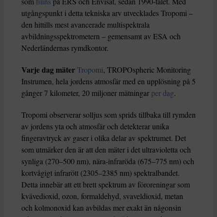
som
finns
på ERS och Envisat, sedan 1990-talet. Med
utgångspunkt i detta tekniska arv utvecklades Tropomi –
den hittills mest avancerade multispektrala
avbildningsspektrometern – gemensamt av ESA och
Nederländernas rymdkontor.
Varje dag mäter
Tropomi
, TROPOspheric Monitoring
Instrumen, hela jordens atmosfär med en upplösning på 5
gånger 7 kilometer, 20 miljoner mätningar
per dag
.
Tropomi observerar solljus som sprids tillbaka till rymden
av jordens yta och atmosfär och detekterar unika
fingeravtryck av gaser i olika delar av spektrumet. Det
som utmärker den är att den mäter i det ultravioletta och
synliga (270–500 nm), nära-infraröda (675–775 nm) och
kortvågigt infrarött (2305–2385 nm) spektralbandet.
Detta innebär att ett brett spektrum av föroreningar som
kvävedioxid, ozon, formaldehyd, svaveldioxid, metan
och kolmonoxid kan avbildas mer exakt än någonsin