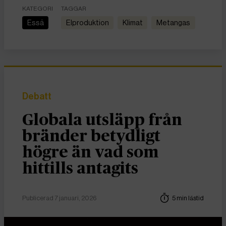
KATEGORI
TAGGAR
Essä
elproduktion
Klimat
metangas
Debatt
Globala utsläpp från
bränder betydligt
högre än vad som
hittills antagits
Publicerad 7 januari, 2026
5 min lästid