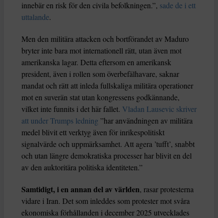
innebär en risk för den civila befolkningen.”,
sade de i ett
uttalande
.
Men den militära attacken och bortförandet av Maduro
bryter inte bara mot internationell rätt, utan även mot
amerikanska lagar. Detta eftersom en amerikansk
president, även i rollen som överbefälhavare, saknar
mandat och rätt att inleda fullskaliga militära operationer
mot en suverän stat utan kongressens godkännande,
vilket inte funnits i det här fallet.
Vladan Lausevic skriver
att under Trumps ledning
”har användningen av militära
medel blivit ett verktyg även för inrikespolitiskt
signalvärde och uppmärksamhet. Att agera ’tufft’, snabbt
och utan längre demokratiska processer har blivit en del
av den auktoritära politiska identiteten.”
Samtidigt, i en annan del av världen
, rasar protesterna
vidare i Iran. Det som inleddes som protester mot svåra
ekonomiska förhållanden i december 2025 utvecklades