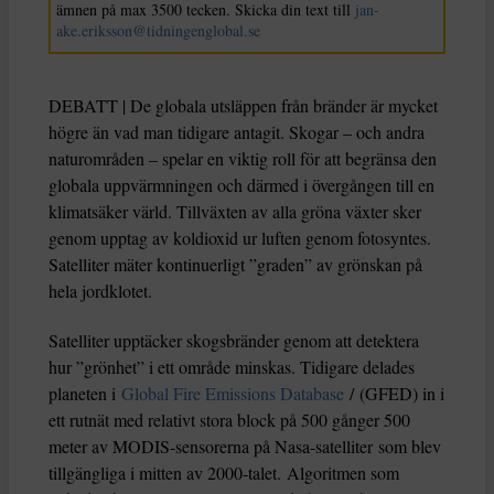
ämnen på max 3500 tecken. Skicka din text till
jan-
ake.eriksson@tidningenglobal.se
DEBATT | De globala utsläppen från bränder är mycket
högre än vad man tidigare antagit. Skogar – och andra
naturområden – spelar en viktig roll för att begränsa den
globala uppvärmningen och därmed i övergången till en
klimatsäker värld. Tillväxten av alla gröna växter sker
genom upptag av koldioxid ur luften genom fotosyntes.
Satelliter mäter kontinuerligt ”graden” av grönskan på
hela jordklotet.
Satelliter upptäcker skogsbränder genom att detektera
hur ”grönhet” i ett område minskas. Tidigare delades
planeten i
Global Fire Emissions Database
/ (GFED) in i
ett rutnät med relativt stora block på 500 gånger 500
meter av MODIS-sensorerna på Nasa-satelliter som blev
tillgängliga i mitten av 2000-talet. Algoritmen som