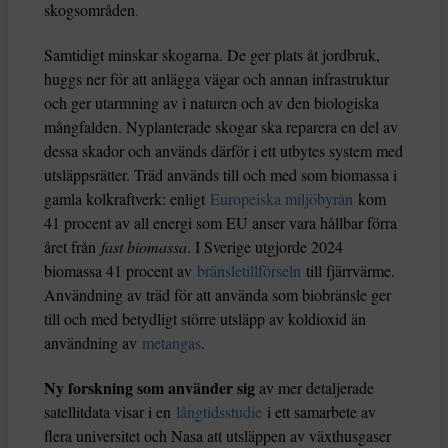
skogsområden
.
Samtidigt minskar skogarna. De ger plats åt jordbruk,
huggs ner för att anlägga vägar och annan infrastruktur
och ger utarmning av i naturen och av den biologiska
mångfalden. Nyplanterade skogar ska reparera en del av
dessa skador och används därför i ett utbytes system med
utsläppsrätter. Träd används till och med som biomassa i
gamla kolkraftverk: enligt
Europeiska miljöbyrån
kom
41 procent av all energi som EU anser vara hållbar förra
året från
fast biomassa
. I Sverige utgjorde 2024
biomassa 41 procent av
bränsletillförseln
till fjärrvärme.
Användning av träd för att använda som biobränsle ger
till och med betydligt större utsläpp av koldioxid än
användning av
metangas
.
Ny forskning som använder sig
av mer detaljerade
satellitdata visar i en
långtidsstudie
i ett samarbete av
flera universitet och Nasa att utsläppen av växthusgaser