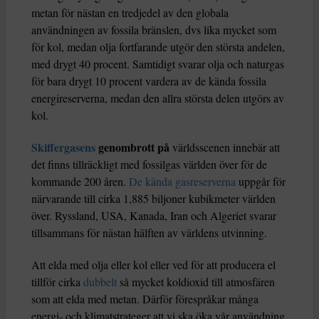
metan för nästan en tredjedel av den globala
användningen av fossila bränslen, dvs lika mycket som
för kol, medan olja fortfarande utgör den största andelen,
med drygt 40 procent. Samtidigt svarar olja och naturgas
för bara drygt 10 procent vardera av de kända fossila
energireserverna, medan den allra största delen utgörs av
kol.
Skiffergasens
genombrott på
världsscenen innebär att
det finns tillräckligt med fossilgas världen över för de
kommande 200 åren.
De kända gasreserverna
uppgår för
närvarande till cirka 1,885 biljoner kubikmeter världen
över. Ryssland, USA, Kanada, Iran och Algeriet svarar
tillsammans för nästan hälften av världens utvinning.
Att elda med olja eller kol eller ved för att producera el
tillför cirka
dubbelt
så mycket koldioxid till atmosfären
som att elda med metan. Därför förespråkar många
energi- och klimatstrateger att vi ska öka vår användning