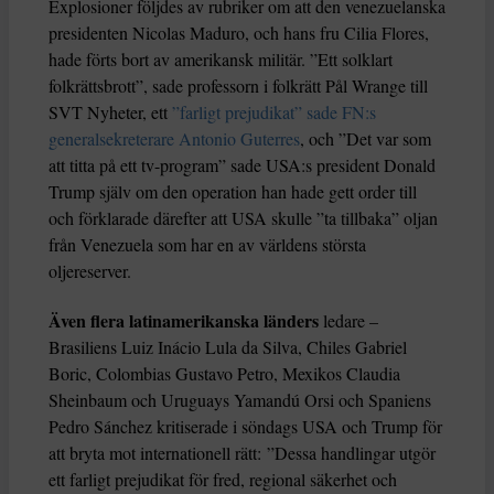
Explosioner följdes av rubriker om att den venezuelanska
presidenten Nicolas Maduro, och hans fru Cilia Flores,
hade förts bort av amerikansk militär. ”Ett solklart
folkrättsbrott”, sade professorn i folkrätt Pål Wrange till
SVT Nyheter, ett
”farligt prejudikat” sade FN:s
generalsekreterare Antonio Guterres
, och ”Det var som
att titta på ett tv-program” sade USA:s president Donald
Trump själv om den operation han hade gett order till
och förklarade därefter att USA skulle ”ta tillbaka” oljan
från Venezuela som har en av världens största
oljereserver.
Även flera latinamerikanska länders
ledare –
Brasiliens Luiz Inácio Lula da Silva, Chiles Gabriel
Boric, Colombias Gustavo Petro, Mexikos Claudia
Sheinbaum och Uruguays Yamandú Orsi och Spaniens
Pedro Sánchez kritiserade i söndags USA och Trump för
att bryta mot internationell rätt: ”Dessa handlingar utgör
ett farligt prejudikat för fred, regional säkerhet och