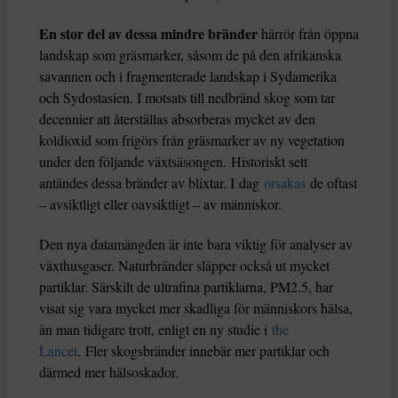
En stor del av dessa mindre bränder
härrör från öppna
landskap som gräsmarker, såsom de på den afrikanska
savannen och i fragmenterade landskap i Sydamerika
och Sydostasien. I motsats till nedbränd skog som tar
decennier att återställas absorberas mycket av den
koldioxid som frigörs från gräsmarker av ny vegetation
under den följande växtsäsongen. Historiskt sett
antändes dessa bränder av blixtar. I dag
orsakas
de oftast
– avsiktligt eller oavsiktligt – av människor.
Den nya datamängden är inte bara viktig för analyser av
växthusgaser. Naturbränder släpper också ut mycket
partiklar. Särskilt de ultrafina partiklarna, PM2.5, har
visat sig vara mycket mer skadliga för människors hälsa,
än man tidigare trott, enligt en ny studie i
the
Lancet
. Fler skogsbränder innebär mer partiklar och
därmed mer hälsoskador.