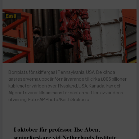
Borrplats för skiffergas i Pennsylvania, USA. De kända
gasreserverna uppgår för närvarande till cirka 1,885 biljoner
kubikmeter världen över. Ryssland, USA, Kanada, Iran och
Algeriet svarar tillsammans för nästan hälften av världens
utvinning. Foto: AP Photo/Keith Srakocic
I oktober får professor Ilse Aben,
seniorforskare vid
Netherlands Institute