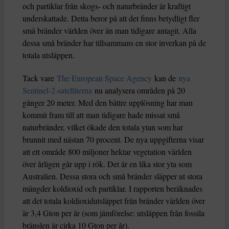
och partiklar från skogs- och naturbränder är kraftigt
underskattade. Detta beror på att det finns betydligt fler
små bränder världen över än man tidigare antagit. Alla
dessa små bränder har tillsammans en stor inverkan på de
totala utsläppen.
Tack vare
The European Space Agency
kan de
nya
Sentinel-2-satelliterna
nu analysera områden på 20
gånger 20 meter. Med den bättre upplösning har man
kommit fram till att man tidigare hade missat små
naturbränder, vilket ökade den totala ytan som har
brunnit med nästan 70 procent. De nya uppgifterna visar
att ett område 800 miljoner hektar vegetation världen
över årligen går upp i rök. Det är en lika stor yta som
Australien. Dessa stora och små bränder släpper ut stora
mängder koldioxid och partiklar. I rapporten beräknades
att det totala koldioxidutsläppet från bränder världen över
är 3,4 Gton per år (som jämförelse: utsläppen från fossila
bränslen är cirka 10 Gton per år).