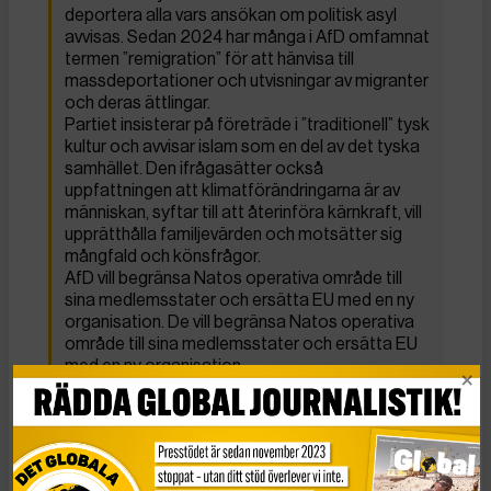
deportera alla vars ansökan om politisk asyl
avvisas. Sedan 2024 har många i AfD omfamnat
termen ”remigration” för att hänvisa till
massdeportationer och utvisningar av migranter
och deras ättlingar.
Partiet insisterar på företräde i ”traditionell” tysk
kultur och avvisar islam som en del av det tyska
samhället. Den ifrågasätter också
uppfattningen att klimatförändringarna är av
människan, syftar till att återinföra kärnkraft, vill
upprätthålla familjevärden och motsätter sig
mångfald och könsfrågor.
AfD vill begränsa Natos operativa område till
sina medlemsstater och ersätta EU med en ny
organisation. De vill begränsa Natos operativa
område till sina medlemsstater och ersätta EU
med en ny organisation.
die Linke
Toppkandidat:
Heidi Reichinnek
Ordförande:
Ines Schwerdtner, Jan Van Aken