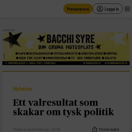
main
content
Prenumerera
Logga in
ANNONS
Nyheter
Ett valresultat som
skakar om tysk politik
Publicerad 24 februari, 2025
13 min lästid