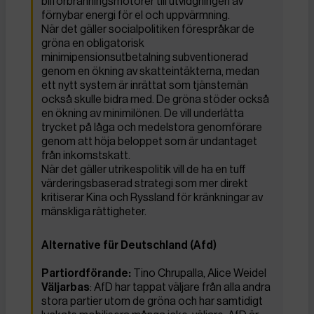
bilförbränningsmotorer till utvidgningen av
förnybar energi för el och uppvärmning.
När det gäller socialpolitiken förespråkar de
gröna en obligatorisk
minimipensionsutbetalning subventionerad
genom en ökning av skatteintäkterna, medan
ett nytt system är inrättat som tjänstemän
också skulle bidra med. De gröna stöder också
en ökning av minimilönen. De vill underlätta
trycket på låga och medelstora genomförare
genom att höja beloppet som är undantaget
från inkomstskatt.
När det gäller utrikespolitik vill de ha en tuff
värderingsbaserad strategi som mer direkt
kritiserar Kina och Ryssland för kränkningar av
mänskliga rättigheter.
Alternative für Deutschland (Afd)
Partiordförande:
Tino Chrupalla, Alice Weidel
Väljarbas
: AfD har tappat väljare från alla andra
stora partier utom de gröna och har samtidigt