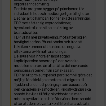
digitaliseringsdrivning.
Partiets program bygger på principerna för
individuell frihet och medborgerliga rättigheter.
Det har alltid kampanj för fler skattesänkningar.
FDP motsätter sig expropriationer,
hyreskontroll och vill se en ökning av
bostadsrätter.
FDP vill ha mer privatisering, motsätter sig en
hastighetsgräns för autobahn och tror att
tekniken kommer att hantera de negativa
effekterna av klimatförändringar.
De skulle vilja införa en lagstadgad
kapitalpension baserad på den svenska
modellen snarare än att stötta det nuvarande
pensionssystemet från statskassan.
FDP är ett pro-europeiskt parti som vill göra det
möjligt för skickliga arbetare att migrera till
Tyskland under ett poängsystem baserat på
den kanadensiska modellen. Krigsflyktingar ska
snabbt beviljas tillfällig skyddsstatus med
minsta byråkrati och bör återvända hem snabbt
efter att den relevanta konflikten har avslutats.