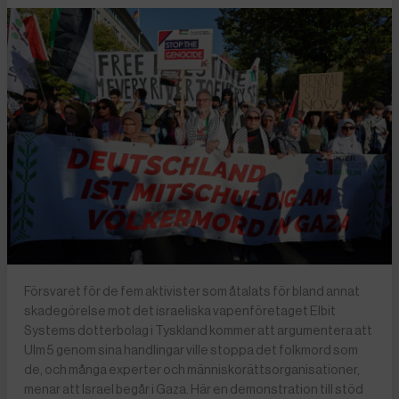
Försvaret för de fem aktivister som åtalats för bland annat
skadegörelse mot det israeliska vapenföretaget Elbit
Systems dotterbolag i Tyskland kommer att argumentera att
Ulm 5 genom sina handlingar ville stoppa det folkmord som
de, och många experter och människorättsorganisationer,
menar att Israel begår i Gaza. Här en demonstration till stöd