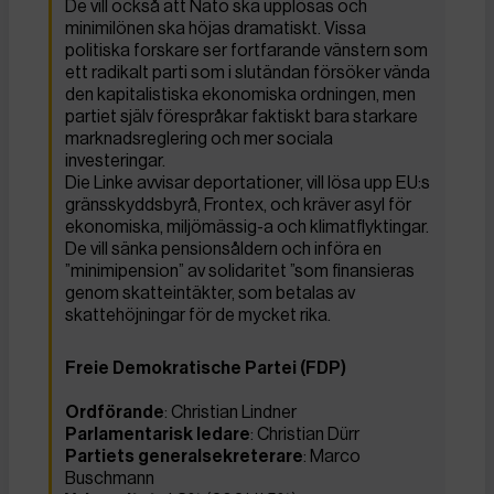
De vill också att Nato ska upplösas och
minimilönen ska höjas dramatiskt. Vissa
politiska forskare ser fortfarande vänstern som
ett radikalt parti som i slutändan försöker vända
den kapitalistiska ekonomiska ordningen, men
partiet själv förespråkar faktiskt bara starkare
marknadsreglering och mer sociala
investeringar.
Die Linke avvisar deportationer, vill lösa upp EU:s
gränsskyddsbyrå, Frontex, och kräver asyl för
ekonomiska, miljömässig-a och klimatflyktingar.
De vill sänka pensionsåldern och införa en
”minimipension” av solidaritet ”som finansieras
genom skatteintäkter, som betalas av
skattehöjningar för de mycket rika.
Freie Demokratische Partei (FDP)
Ordförande
: Christian Lindner
Parlamentarisk
ledare
: Christian Dürr
Partiets
generalsekreterare
: Marco
Buschmann