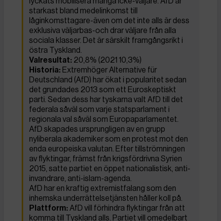
lyckats mobilisera många icke-väljare. AfD är
starkast bland medelinkomst till
låginkomsttagare-även om det inte alls är dess
exklusiva väljarbas-och drar väljare från alla
sociala klasser. Det är särskilt framgångsrikt i
östra Tyskland.
Valresultat:
20,8% (2021 10,3%)
Historia:
Extremhöger Alternative für
Deutschland (AfD) har ökat i popularitet sedan
det grundades 2013 som ett Euroskeptiskt
parti. Sedan dess har tyskarna valt AfD till det
federala såväl som varje statsparlament i
regionala val såväl som Europaparlamentet.
AfD skapades ursprungligen av en grupp
nyliberala akademiker som en protest mot den
enda europeiska valutan. Efter tillströmningen
av flyktingar, främst från krigsfördrivna Syrien
2015, satte partiet en öppet nationalistisk, anti-
invandrare, anti-islam-agenda.
AfD har en kraftig extremistfalang som den
inhemska underrättelsetjänsten håller koll på.
Plattform:
AfD vill förhindra flyktingar från att
komma till Tyskland alls. Partiet vill omedelbart