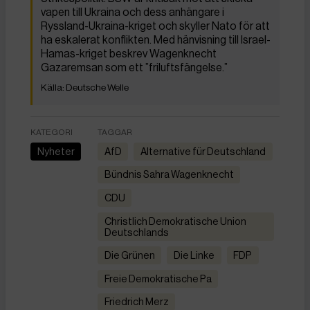
vapen till Ukraina och dess anhängare i
Ryssland-Ukraina-kriget och skyller Nato för att
ha eskalerat konflikten. Med hänvisning till Israel-
Hamas-kriget beskrev Wagenknecht
Gazaremsan som ett ”friluftsfängelse.”
Deutsche Welle
KATEGORI
TAGGAR
Nyheter
AfD
Alternative für Deutschland
Bündnis Sahra Wagenknecht
CDU
Christlich Demokratische Union
Deutschlands
Die Grünen
die Linke
FDP
Freie Demokratische Pa
Friedrich Merz