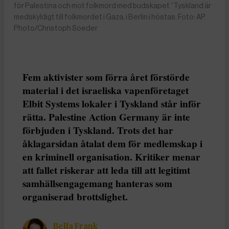
för Palestina och mot folkmord med budskapet ”Tyskland är
medskyldigt till folkmordet i Gaza, i Berlin i höstas. Foto: AP
Photo/Christoph Soeder
Fem aktivister som förra året förstörde
material i det israeliska vapenföretaget
Elbit Systems lokaler i Tyskland står inför
rätta. Palestine Action Germany är inte
förbjuden i Tyskland. Trots det har
åklagarsidan åtalat dem för medlemskap i
en kriminell organisation. Kritiker menar
att fallet riskerar att leda till att legitimt
samhällsengagemang hanteras som
organiserad brottslighet.
Bella Frank