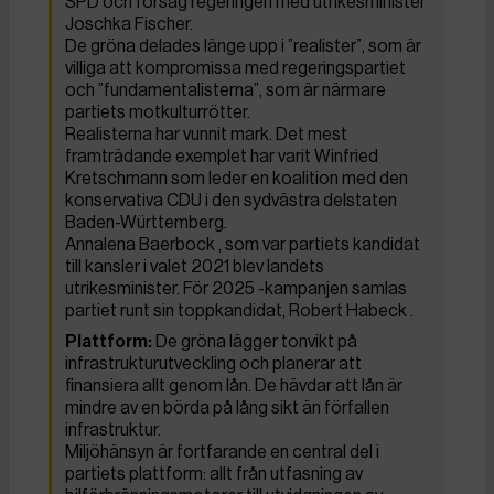
SPD och försåg regeringen med utrikesminister
Joschka Fischer.
De gröna delades länge upp i ”realister”, som är
villiga att kompromissa med regeringspartiet
och ”fundamentalisterna”, som är närmare
partiets motkulturrötter.
Realisterna har vunnit mark. Det mest
framträdande exemplet har varit Winfried
Kretschmann som leder en koalition med den
konservativa CDU i den sydvästra delstaten
Baden-Württemberg.
Annalena Baerbock , som var partiets kandidat
till kansler i valet 2021 blev landets
utrikesminister. För 2025 -kampanjen samlas
partiet runt sin toppkandidat, Robert Habeck .
Plattform:
De gröna lägger tonvikt på
infrastrukturutveckling och planerar att
finansiera allt genom lån. De hävdar att lån är
mindre av en börda på lång sikt än förfallen
infrastruktur.
Miljöhänsyn är fortfarande en central del i
partiets plattform: allt från utfasning av