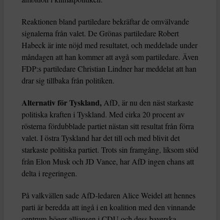
Reaktionen bland partiledare bekräftar de omvälvande
signalerna från valet. De Grönas partiledare Robert
Habeck är inte nöjd med resultatet, och meddelade under
måndagen att han kommer att avgå som partiledare. Även
FDP:s partiledare Christian Lindner har meddelat att han
drar sig tillbaka från politiken.
Alternativ för Tyskland,
AfD, är nu den näst starkaste
politiska kraften i Tyskland. Med cirka 20 procent av
rösterna fördubblade partiet nästan sitt resultat från förra
valet. I östra Tyskland har det till och med blivit det
starkaste politiska partiet. Trots sin framgång, liksom stöd
från Elon Musk och JD Vance, har AfD ingen chans att
delta i regeringen.
På valkvällen sade AfD-ledaren Alice Weidel att hennes
parti är beredda att ingå i en koalition med den vinnande
centrum-höger alliansen i CDU
och dess bayerska