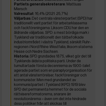
Partiets
generalsekreterare
: Mattiuas
Miersch
Valresultat
: 16,4% (2021: 25,7%)
Väljarbas:
Det centrala vänsterpartiet (SPD) har
traditionellt varit partiet för arbetarklasserna
och fackföreningarna. Liksom CDU har den en
åldrande väljarbas. SPD: s mest bördiga mark i
Tyskland var traditionellt den tätbefolkade
industriområdet i västra Tyskland, särskilt Ruhr-
regionen i Nord Rhine-Westfalia, liksom staterna
Hesse och Nedre Sachsen.
Historia:
SPD grundades 1875, vilket gör det till
Tysklands äldsta politiska parti. Under de
tumultartade första decennierna av 1900-talet
agerade partiet som en paraplyorganisation för
ett antal vänsterrörelser, fackföreningar och
kommunister. Men med grundandet av
kommunistpartiet i Tyskland (KPD) 1919 blev
SPD det permanenta hemmet för de sociala
rättvisereformatorerna, snarare än
revolutionärerna – även om det inte hindrade
dess politiker från att skickas till