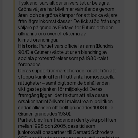
Tyskland, särskilt där universitet är belägna.
Gröna väljare har blivit mer välmående genom
åren, och de gröna kämpar för att locka väljare
från lägre inkomstklasser. De fick stöd från unga
väljare på grund av Fridays for Future och den
allmänna oro över effekterna av
klimatförändringar.
Historia:
Partiet vars officiella namn (Bündnis
90/Die Grünen) växte ut ur en blandning av
sociala proteströrelser som på 1980-talet
förenades.
Deras supportrar marscherade för allt från att
stoppa kärnkraften till att anta homosexuella
rättigheter – samtidigt som de behåller den
viktigaste plankan för miljöskydd. Deras
framgång ligger i det faktum att alla dessa
orsaker har införlivats i mainstream-politiken
sedan alliansen officiellt grundades 1993 (Die
Grünen grundades 1980).
Partiet blev framträdande i den tyska politiken
mellan 1998 och 2005, dess tid som
juniorkoalitionspartner till Gerhard Schröders