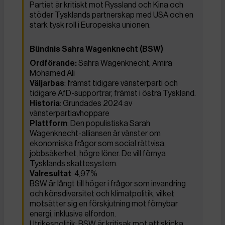
Partiet är kritiskt mot Ryssland och Kina och
stöder Tysklands partnerskap med USA och en
stark tysk roll i Europeiska unionen.
Bündnis Sahra Wagenknecht (BSW)
Ordförande:
Sahra Wagenknecht, Amira
Mohamed Ali
Väljarbas
: främst tidigare vänsterparti och
tidigare AfD-supportrar, främst i östra Tyskland.
Historia
: Grundades 2024 av
vänsterpartiavhoppare
Plattform
: Den populistiska Sarah
Wagenknecht-alliansen är vänster om
ekonomiska frågor som social rättvisa,
jobbsäkerhet, högre löner. De vill förnya
Tysklands skattesystem.
Valresultat
: 4,97%
BSW är långt till höger i frågor som invandring
och könsdiversitet och klimatpolitik, vilket
motsätter sig en förskjutning mot förnybar
energi, inklusive elfordon.
Utrikespolitik: BSW är kritisak mot att skicka