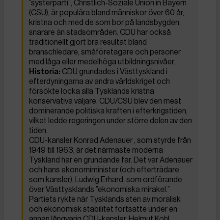
”systerparti”, Christlich-Soziale Union in Bayern
(CSU), är populära bland människor över 60 år,
kristna och med de som bor på landsbygden,
snarare än stadsområden. CDU har också
traditionellt gjort bra resultat bland
branschledare, småföretagare och personer
med låga eller medelhöga utbildningsnivåer.
Historia:
CDU grundades i Västtyskland i
efterdyningarna av andra världskriget och
försökte locka alla Tysklands kristna
konservativa väljare. CDU/CSU blev den mest
dominerande politiska kraften i efterkrigstiden,
vilket ledde regeringen under större delen av den
tiden.
CDU-kansler Konrad Adenauer , som styrde från
1949 till 1963, är det närmaste moderna
Tyskland har en grundande far. Det var Adenauer
och hans ekonomiminister (och efterträdare
som kansler), Ludwig Erhard, som ordförande
över Västtysklands ”ekonomiska mirakel.”
Partiets rykte när Tysklands sten av moralisk
och ekonomisk stabilitet fortsatte under en
annan långvarig CDU-kansler, Helmut Kohl