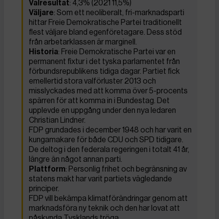
Valresultat
: 4,3% (2021 11,5%)
Väljare
: Som ett neoliberalt, fri-marknadsparti
hittar Freie Demokratische Partei traditionellt
flest väljare bland egenföretagare. Dess stöd
från arbetarklassen är marginell.
Historia
: Freie Demokratische Partei var en
permanent fixtur i det tyska parlamentet från
förbundsrepublikens tidiga dagar. Partiet fick
emellertid stora valförluster 2013 och
misslyckades med att komma över 5-procents
spärren för att komma in i Bundestag. Det
upplevde en uppgång under den nya ledaren
Christian Lindner.
FDP grundades i december 1948 och har varit en
kungamakare för både CDU och SPD tidigare.
De deltog i den federala regeringen i totalt 41 år,
längre än något annan parti.
Plattform
: Personlig frihet och begränsning av
statens makt har varit partiets vägledande
principer.
FDP vill bekämpa klimatförändringar genom att
marknadsföra ny teknik och den har lovat att
påskynda Tysklands tröga