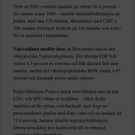
Trots att SPD:s resultat landade på enbart 16,4 procent –
det sämsta sedan 1880 – innebär mandatfördelningen att
partiet, med sina 120 mandat, tillsammans med CDU:s
208 mandat överstiger tröskeln på 316 mandat som krävs
för en majoritet i parlamentet.
Valresultatet medför även
att flera partier missar den
obligatoriska 5-procentsgränsen. Det liberala FDP fick
endast 4,3 procent av rösterna och blir därmed helt utan
mandat, medan det vänsterpopulistiska BSW nådde 4,97
procent och hamnade precis under spärren.
Enligt tidningen
Politico
pekar utvecklingen mot att just
CDU och SPD bildar en koalition – vilket skulle
innebära att De gröna, som backade med drygt tre
procentenheter jämfört med förra valet och nu landade på
11,6 procent, hamnar utanför regeringsbildningen.
Denna utveckling tros kunna leda till en minskad
ambition i klimatpolitiken.