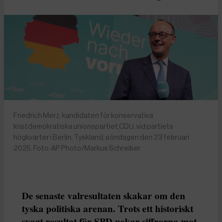
Friedrich Merz, kandidaten för konservativa
kristdemokratiska unionspartiet,CDU, vid partiets
högkvarter i Berlin, Tyskland, söndagen den 23 februari
2025. Foto: AP Photo/Markus Schreiber
De senaste valresultaten skakar om den
tyska politiska arenan. Trots ett historiskt
svagt resultat för SPD pekar siffrorna mot