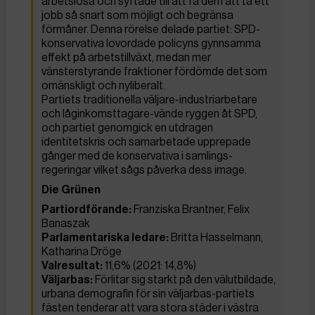
arbetslösa och syftade till att få dem att ta ett
jobb så snart som möjligt och begränsa
förmåner. Denna rörelse delade partiet: SPD-
konservativa lovordade policyns gynnsamma
effekt på arbetstillväxt, medan mer
vänsterstyrande fraktioner fördömde det som
omänskligt och nyliberalt.
Partiets traditionella väljare-industriarbetare
och låginkomsttagare-vände ryggen åt SPD,
och partiet genomgick en utdragen
identitetskris och samarbetade upprepade
gånger med de konservativa i samlings-
regeringar vilket sågs påverka dess image.
Die Grünen
Partiordförande:
Franziska Brantner, Felix
Banaszak
Parlamentariska ledare:
Britta Hasselmann,
Katharina Dröge
Valresultat:
11,6% (2021: 14,8%)
Väljarbas:
Förlitar sig starkt på den välutbildade,
urbana demografin för sin väljarbas-partiets
fästen tenderar att vara stora städer i västra