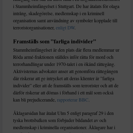
i Stammheimfängelset i Stuttgart. De har åtalats för olaga
intrång, skadegörelse, medlemskap i en kriminell
organisation samt användning av symboler kopplade till
terroristorganisationer,
enligt DW
.
Framställs som ”farliga individer”
Stammheimfängelset är den plats där flera medlemmar ur
Röda armé-fraktionen ställdes inför rätta för mord och
terrorhandlingar under 1970-talet i en ökänd rättegång.
Aktivisternas advokater anser att genomföra rättegången
där riskerar att ge intrycket att deras klienter är ”farliga
individer” eller att de framställs som terrorister och att de
därför riskerar att dömas i förhand i ett mål som också
kan bli prejudicerande,
rapporterar BBC
.
Åklagarsidan har åtalat Ulm 5 enligt paragraf 29 i den
tyska brottsbalken som förbjuder bildandet av och
medlemskap i kriminella organisationer. Åklagare har i