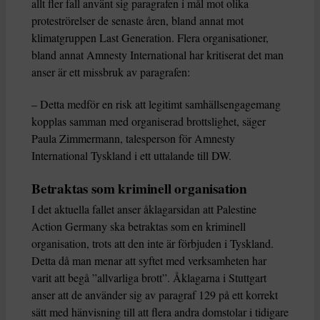
allt fler fall använt sig paragrafen i mål mot olika
proteströrelser de senaste åren, bland annat mot
klimatgruppen Last Generation. Flera organisationer,
bland annat Amnesty International har kritiserat det man
anser är ett missbruk av paragrafen:
– Detta medför en risk att legitimt samhällsengagemang
kopplas samman med organiserad brottslighet, säger
Paula Zimmermann, talesperson för Amnesty
International Tyskland i ett uttalande till DW.
Betraktas som kriminell organisation
I det aktuella fallet anser åklagarsidan att Palestine
Action Germany ska betraktas som en kriminell
organisation, trots att den inte är förbjuden i Tyskland.
Detta då man menar att syftet med verksamheten har
varit att begå ”allvarliga brott”. Åklagarna i Stuttgart
anser att de använder sig av paragraf 129 på ett korrekt
sätt med hänvisning till att flera andra domstolar i tidigare