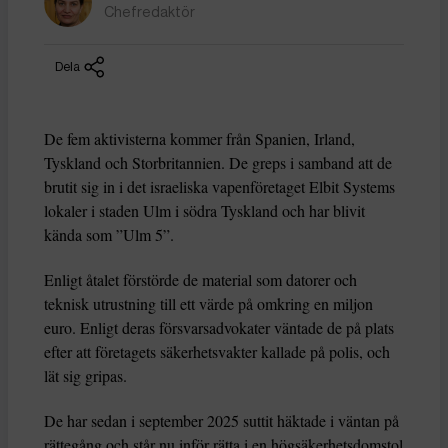
Chefredaktör
Dela
De fem aktivisterna kommer från Spanien, Irland,
Tyskland och Storbritannien. De greps i samband att de
brutit sig in i det israeliska vapenföretaget Elbit Systems
lokaler i staden Ulm i södra Tyskland och har blivit
kända som ”Ulm 5”.
Enligt åtalet förstörde de material som datorer och
teknisk utrustning till ett värde på omkring en miljon
euro. Enligt deras försvarsadvokater väntade de på plats
efter att företagets säkerhetsvakter kallade på polis, och
lät sig gripas.
De har sedan i september 2025 suttit häktade i väntan på
rättegång och står nu inför rätta i en högsäkerhetsdomstol