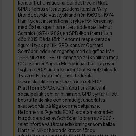
koncentrationsläger under det tredje Riket.
SPD:s första efterkrigstidens kansler, Willy
Brandt, styrde Västtyskland från 1969 till 1974.
Han fick ett internationellt rykte för försoning
med Östeuropa. Han efterträddes av Helmut
Schmidt (1974-1982), en SPD-ikon fram till sin
död 2015. Båda förblir enormt respekterade
figurer i tysk politik. SPD-kansler Gerhard
Schröder ledde en regering med de gröna från
1998 till 2005. SPD tillbringade år i koalition med
CDU-kansler Angela Merkel innan han tog över
tyglarna 2021 under kansler Olaf Scholz bildade
Tysklands första någonsin federala
trevägskoalition med de gröna och FDP.
Plattform:
SPD:s kärnfråga har alltid varit
socialpolitik som en minimilön. SPD syftar till att
beskatta de rika och samtidigt underlätta
skattebörda på låga och medeltjänare.
Reformerna ”Agenda 2010” arbetsmarknaden
introducerades av Schröder i början av 2000 -
talet införde välfärdsnedskärningar som kallas
Hartz IV , vilket härdade kraven för de