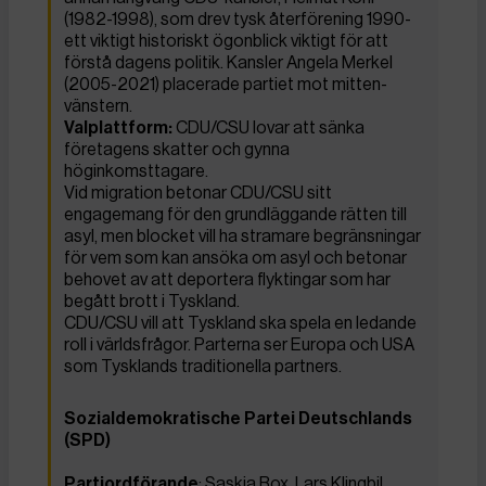
(1982-1998), som drev tysk återförening 1990-
ett viktigt historiskt ögonblick viktigt för att
förstå dagens politik. Kansler Angela Merkel
(2005-2021) placerade partiet mot mitten-
vänstern.
Valplattform:
CDU/CSU lovar att sänka
företagens skatter och gynna
höginkomsttagare.
Vid migration betonar CDU/CSU sitt
engagemang för den grundläggande rätten till
asyl, men blocket vill ha stramare begränsningar
för vem som kan ansöka om asyl och betonar
behovet av att deportera flyktingar som har
begått brott i Tyskland.
CDU/CSU vill att Tyskland ska spela en ledande
roll i världsfrågor. Parterna ser Europa och USA
som Tysklands traditionella partners.
Sozialdemokratische Partei Deutschlands
(SPD)
Partiordförande
: Saskia Box, Lars Klingbil