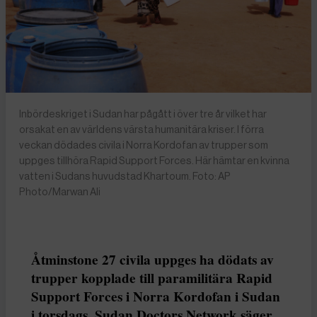
Inbördeskriget i Sudan har pågått i över tre år vilket har
orsakat en av världens värsta humanitära kriser. I förra
veckan dödades civila i Norra Kordofan av trupper som
uppges tillhöra Rapid Support Forces. Här hämtar en kvinna
vatten i Sudans huvudstad Khartoum. Foto: AP
Photo/Marwan Ali
Åtminstone 27 civila uppges ha dödats av
trupper kopplade till paramilitära Rapid
Support Forces i Norra Kordofan i Sudan
i torsdags. Sudan Doctors Network säger