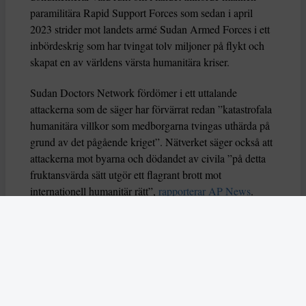
paramilitära Rapid Support Forces som sedan i april
2023 strider mot landets armé Sudan Armed Forces i ett
inbördeskrig som har tvingat tolv miljoner på flykt och
skapat en av världens värsta humanitära kriser.
Sudan Doctors Network fördömer i ett uttalande
attackerna som de säger har förvärrat redan ”katastrofala
humanitära villkor som medborgarna tvingas uthärda på
grund av det pågående kriget”. Nätverket säger också att
attackerna mot byarna och dödandet av civila ”på detta
fruktansvärda sätt utgör ett flagrant brott mot
internationell humanitär rätt”,
rapporterar AP News
.
Spänd stämning efter attacken
Enligt Sudan Tribune skedde ytterligare attacker på
fredagen. Tidningen rapporterar att stämningen i byarna
är extremt spänd, och att delstatsregeringen i Norra
Kordofan kraftigt fördömer Rapid Support Forces och