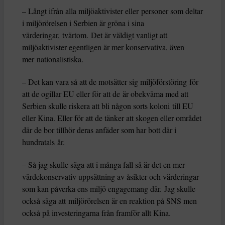
– Långt ifrån alla miljöaktivister eller personer som deltar
i miljörörelsen i Serbien är gröna i sina
värderingar, tvärtom. Det är väldigt vanligt att
miljöaktivister egentligen är mer konservativa, även
mer nationalistiska.
– Det kan vara så att de motsätter sig miljöförstöring för
att de ogillar EU eller för att de är obekväma med att
Serbien skulle riskera att bli någon sorts koloni till EU
eller Kina. Eller för att de tänker att skogen eller området
där de bor tillhör deras anfäder som har bott där i
hundratals år.
– Så jag skulle säga att i många fall så är det en mer
värdekonservativ uppsättning av åsikter och värderingar
som kan påverka ens miljö engagemang där. Jag skulle
också säga att miljörörelsen är en reaktion på SNS men
också på investeringarna från framför allt Kina.