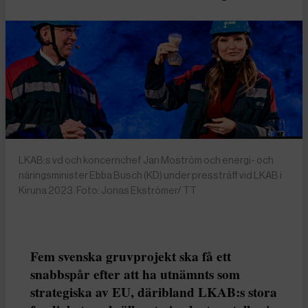
LKAB:s vd och koncernchef Jan Moström och energi- och
näringsminister Ebba Busch (KD) under pressträff vid LKAB i
Kiruna 2023. Foto: Jonas Ekströmer/ TT
Fem svenska gruvprojekt ska få ett
snabbspår efter att ha utnämnts som
strategiska av EU, däribland LKAB:s stora