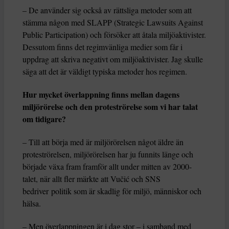
– De använder sig också av rättsliga metoder som att
stämma någon med SLAPP (Strategic Lawsuits Against
Public Participation) och försöker att åtala miljöaktivister.
Dessutom finns det regimvänliga medier som får i
uppdrag att skriva negativt om miljöaktivister. Jag skulle
säga att det är väldigt typiska metoder hos regimen.
Hur mycket överlappning finns mellan dagens
miljörörelse och den proteströrelse som vi har talat
om tidigare?
– Till att börja med är miljörörelsen något äldre än
proteströrelsen, miljörörelsen har ju funnits länge och
började växa fram framför allt under mitten av 2000-
talet, när allt fler märkte att Vučić och SNS
bedriver politik som är skadlig för miljö, människor och
hälsa.
– Men överlappningen är i dag stor – i samband med