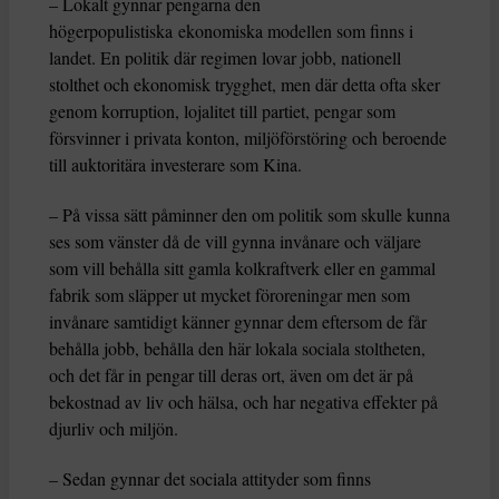
– Lokalt gynnar pengarna den
högerpopulistiska ekonomiska modellen som finns i
landet. En politik där regimen lovar jobb, nationell
stolthet och ekonomisk trygghet, men där detta ofta sker
genom korruption, lojalitet till partiet, pengar som
försvinner i privata konton, miljöförstöring och beroende
till auktoritära investerare som Kina.
– På vissa sätt påminner den om politik som skulle kunna
ses som vänster då de vill gynna invånare och väljare
som vill behålla sitt gamla kolkraftverk eller en gammal
fabrik som släpper ut mycket föroreningar men som
invånare samtidigt känner gynnar dem eftersom de får
behålla jobb, behålla den här lokala sociala stoltheten,
och det får in pengar till deras ort, även om det är på
bekostnad av liv och hälsa, och har negativa effekter på
djurliv och miljön.
– Sedan gynnar det sociala attityder som finns