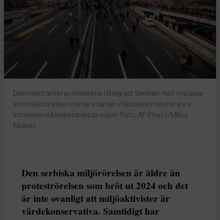
Demonstranter protesterar i Belgrad, Serbien, mot nya lagar
som miljörörelsen menar stärker utländska investerares
intressen på bekostnad av miljön. Foto: AP Photo/Milos
Miskov
Den serbiska miljörörelsen är äldre än
proteströrelsen som bröt ut 2024 och det
är inte ovanligt att miljöaktivister är
värdekonservativa. Samtidigt har