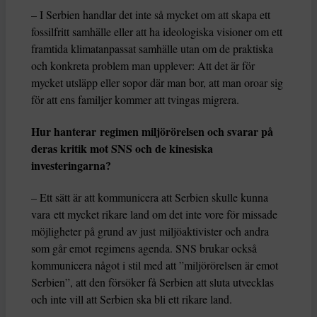
– I Serbien handlar det inte så mycket om att skapa ett
fossilfritt samhälle eller att ha ideologiska visioner om ett
framtida klimatanpassat samhälle utan om de praktiska
och konkreta problem man upplever: Att det är för
mycket utsläpp eller sopor där man bor, att man oroar sig
för att ens familjer kommer att tvingas migrera.
Hur hanterar regimen miljörörelsen och svarar på
deras kritik mot SNS och de kinesiska
investeringarna?
– Ett sätt är att kommunicera att Serbien skulle kunna
vara ett mycket rikare land om det inte vore för missade
möjligheter på grund av just miljöaktivister och andra
som går emot regimens agenda. SNS brukar också
kommunicera något i stil med att ”miljörörelsen är emot
Serbien”, att den försöker få Serbien att sluta utvecklas
och inte vill att Serbien ska bli ett rikare land.