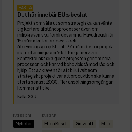
Det här innebär EU:s beslut
Projekt som väljs ut som strategiska kan vänta
sig kortare tillståndsprocesser även om
miljökraven ska förbli desamma. Huvudregeln är
15 månader för process- och
återvinningsprojekt och 27 månader för projekt
inom utvinningsområdet. En gemensam
kontaktpunkt ska guida projekten genom hela
processen och kan vid behov bistå med råd och
hjälp. Ett av kraven för att bli utvalt som
strategiskt projekt var att produktion ska kunna
starta senast 2030. Fler ansökningsomgångar
kommer att ske.
SGU
KATEGORI
TAGGAR
Nyheter
Ebba Busch
gruvdrift
miljö