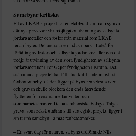
att det är så svårt att röra sig framåt.
Samebyar kritiska
Ett av LKAB:s projekt rör en etablerad järnmalmsgruva
där nya processer ska möjliggöra utvinning av sällsynta
jordartsmetaller och fosfor från material som LKAB
redan bryter. Det andra är en industripark i Luleå för
förädling av fosfor och sällsynta jordartsmetaller och det
tredje är utvinning av den stora fyndigheten av sällsynta
jordartsmetaller i Per Gejier-fyndigheten i Kiruna. Det
sistnämnda projektet har fått hård kritik, inte minst från
Gabna sameby, då den ligger på byns renbetesmarker
och gruvan skulle blockera den enda återstående
flyttleden för renarna mellan vinter- och
sommarbetesmarker. Det australiensiska bolaget Talgas
gruva, som också utnämnts till strategiskt projekt, ligger i
sin tur på samebyn Talmas renbetesmarker.
– En svart dag för naturen, sa byns ordförande Nils