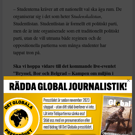
– Studenterna kräver att ett nationellt val ska äga rum. De
organiserar sig i det som heter S
tudenskalistan
,
Studentlistan. Studentlistan är formellt ett politiskt parti,
men de är inte organiserade som ett traditionellt politiskt
parti, utan de vill utmana både regimen och de
oppositionella partierna som många studenter har
tappat tron på.
Ska vi hoppa vidare till det kommande live-eventet
”Bryssel, Bor och Belgrad – Kampen om miljön i
Serbien?
– Ja. Miljöproblem i Serbien kan förvisso kan vara
väldigt lokala och det kan bero på att det fortfarande
finns gamla fabriker från 1960-talet som släpper ut
någonting, men det handlar också mycket om konflikten
som finns mellan EU och framför allt Kina när det
kommer till vem som ska dra mest nytta av Serbien. Det