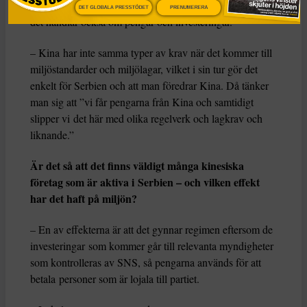
är en politisk kamp mellan olika samhällsmodeller, men
DET GLOBALA PRESSTÖDET
PRENUMERERA
det handlar också om pengar och investeringar.
– Kina har inte samma typer av krav när det kommer till
miljöstandarder och miljölagar, vilket i sin tur gör det
enkelt för Serbien och att man föredrar Kina. Då tänker
man sig att ”vi får pengarna från Kina och samtidigt
slipper vi det här med olika regelverk och lagkrav och
liknande.”
Är det så att det finns väldigt många kinesiska
företag som är aktiva i Serbien – och vilken effekt
har det haft på miljön?
– En av effekterna är att det gynnar regimen eftersom de
investeringar som kommer går till relevanta myndigheter
som kontrolleras av SNS, så pengarna används för att
betala personer som är lojala till partiet.