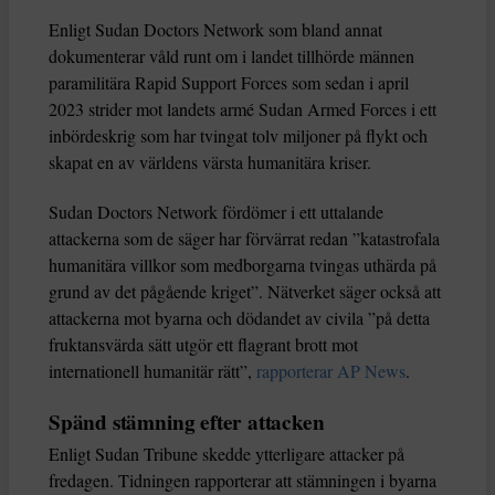
Enligt Sudan Doctors Network som bland annat
dokumenterar våld runt om i landet tillhörde männen
paramilitära Rapid Support Forces som sedan i april
2023 strider mot landets armé Sudan Armed Forces i ett
inbördeskrig som har tvingat tolv miljoner på flykt och
skapat en av världens värsta humanitära kriser.
Sudan Doctors Network fördömer i ett uttalande
attackerna som de säger har förvärrat redan ”katastrofala
humanitära villkor som medborgarna tvingas uthärda på
grund av det pågående kriget”. Nätverket säger också att
attackerna mot byarna och dödandet av civila ”på detta
fruktansvärda sätt utgör ett flagrant brott mot
internationell humanitär rätt”,
rapporterar AP News
.
Spänd stämning efter attacken
Enligt Sudan Tribune skedde ytterligare attacker på
fredagen. Tidningen rapporterar att stämningen i byarna