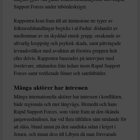
Support Forces under inbördeskriget.
Rapporten kom fram till att åtminstone tre typer av
folkmordshandlingar begicks i al-Fashir: dödandet av
medlemmar av en skyddad etnisk grupp, orsakande av
allvarlig kroppslig och psykisk skada, samt påtvingade
levnadsvillkor med avsikten att förstöra gruppen helt
eller delvis. Rapporten baserades på intervjuer med
överlevare, uttalanden från ledare inom Rapid Support
Forces samt verifierade filmer och satellitbilder.
Många aktörer har intressen
Många internationella aktörer har intressen i konflikten,
både regionala och mer långväga. Hemedti och hans
Rapid Support Forces, som växte fram ur den ökända
janjaweedmilisen, har vid flera tillfällen sänt stridande för
att slåss, bland annat på den saudiska sidan i kriget i
Jemen, och innan dess till Libyen då man försvarade