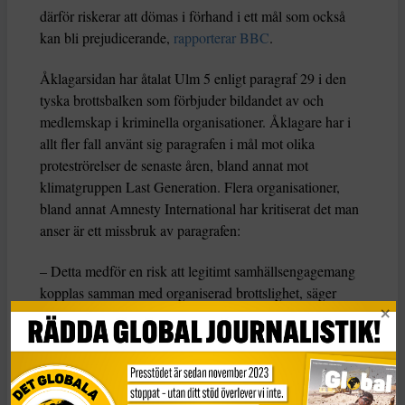
därför riskerar att dömas i förhand i ett mål som också
kan bli prejudicerande,
rapporterar BBC
.
Åklagarsidan har åtalat Ulm 5 enligt paragraf 29 i den
tyska brottsbalken som förbjuder bildandet av och
medlemskap i kriminella organisationer. Åklagare har i
allt fler fall använt sig paragrafen i mål mot olika
proteströrelser de senaste åren, bland annat mot
klimatgruppen Last Generation. Flera organisationer,
bland annat Amnesty International har kritiserat det man
anser är ett missbruk av paragrafen:
– Detta medför en risk att legitimt samhällsengagemang
kopplas samman med organiserad brottslighet, säger
Paula Zimmermann, talesperson för Amnesty
International Tyskland i ett uttalande till DW.
Betraktas som kriminell organisation
I det aktuella fallet anser åklagarsidan att Palestine