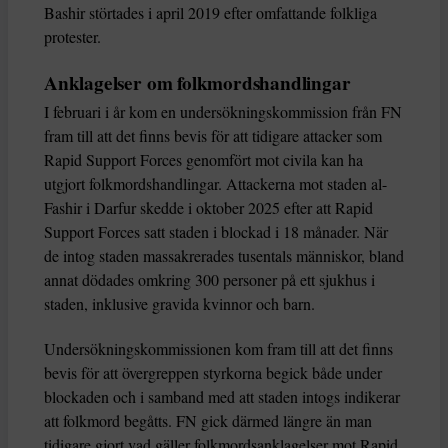
Bashir störtades i april 2019 efter omfattande folkliga
protester.
Anklagelser om folkmordshandlingar
I februari i år kom en undersökningskommission från FN
fram till att det finns bevis för att tidigare attacker som
Rapid Support Forces genomfört mot civila kan ha
utgjort folkmordshandlingar. Attackerna mot staden al-
Fashir i Darfur skedde i oktober 2025 efter att Rapid
Support Forces satt staden i blockad i 18 månader. När
de intog staden massakrerades tusentals människor, bland
annat dödades omkring 300 personer på ett sjukhus i
staden, inklusive gravida kvinnor och barn.
Undersökningskommissionen kom fram till att det finns
bevis för att övergreppen styrkorna begick både under
blockaden och i samband med att staden intogs indikerar
att folkmord begåtts. FN gick därmed längre än man
tidigare gjort vad gäller folkmordsanklagelser mot Rapid