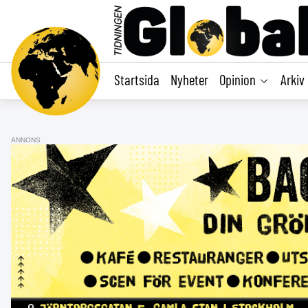
main
content
Startsida
Nyheter
Opinion
Arkiv
ANNONS