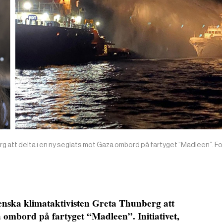
rg att delta i en ny seglats mot Gaza ombord på fartyget “Madleen”. Fo
enska klimataktivisten Greta Thunberg att
a ombord på fartyget “Madleen”. Initiativet,