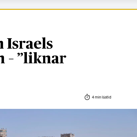
 Israels
 – ”liknar
”
4 min lästid