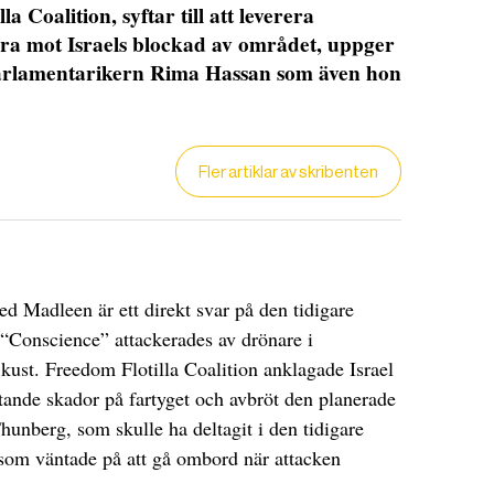
a Coalition, syftar till att leverera
era mot Israels blockad av området, uppger
parlamentarikern Rima Hassan som även hon
Fler artiklar av skribenten
DET GLOBALA PRESSTÖDET
PRENUMERERA
Madleen är ett direkt svar på den tidigare
 “Conscience” attackerades av drönare i
 kust. Freedom Flotilla Coalition anklagade Israel
tande skador på fartyget och avbröt den planerade
hunberg, som skulle ha deltagit i den tidigare
r som väntade på att gå ombord när attacken