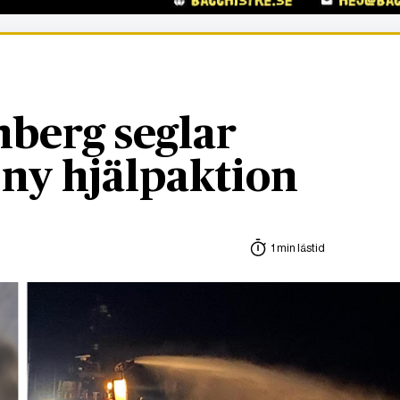
berg seglar
 ny hjälpaktion
1 min lästid