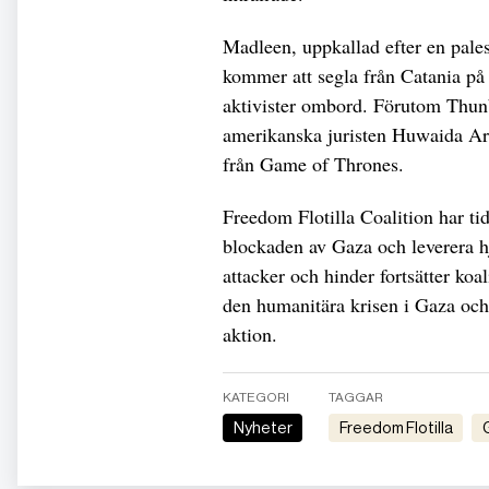
Madleen, uppkallad efter en pale
kommer att segla från Catania på 
aktivister ombord. Förutom Thunb
amerikanska juristen Huwaida A
från Game of Thrones.
Freedom Flotilla Coalition har tidi
blockaden av Gaza och leverera hj
attacker och hinder fortsätter ko
den humanitära krisen i Gaza oc
aktion.
KATEGORI
TAGGAR
Nyheter
Freedom Flotilla