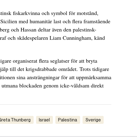
stinsk fiskarkvinna och symbol för motstånd,
Sicilien med humanitär last och flera framstående
erg och Hassan deltar även den palestinsk-
rraf och skådespelaren Liam Cunningham, känd
gare organiserat flera seglatser för att bryta
älp till det krigsdrabbade området. Trots tidigare
alitionen sina ansträngningar för att uppmärksamma
h utmana blockaden genom icke-våldsam direkt
Greta Thunberg
Israel
Palestina
Sverige