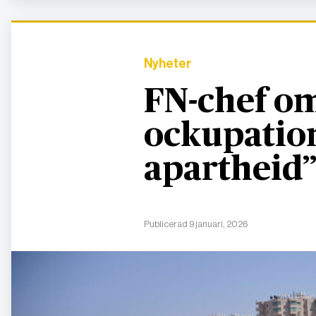
Nyheter
FN-chef om
ockupation
apartheid
Publicerad 9 januari, 2026