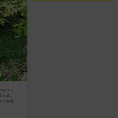
ssilfria
tyg att
xjö, maj