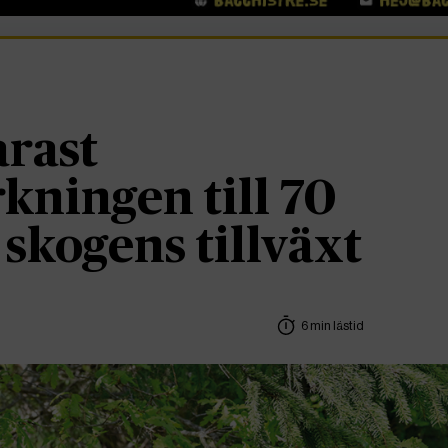
arast
kningen till 70
 skogens tillväxt
6 min lästid