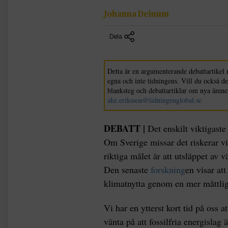
Johanna Deinum
Dela
Detta är en argumenterande debattartikel 
egna och inte tidningens. Vill du också d
blanksteg och debattartiklar om nya ämne
ake.eriksson@tidningenglobal.se
DEBATT |
Det enskilt viktigast
Om Sverige missar det riskerar vi
riktiga målet är att utsläppet av 
Den senaste
forskning
en visar at
klimatnytta genom en mer måttlig
Vi har en ytterst kort tid på oss a
vänta på att fossilfria energislag ä