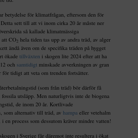
r betydelse för klimatfrågan, eftersom den för
etta sett till att vi inom cirka 20 år måste ner
 överskrida så kallade klimatmässiga
e att CO
hela tiden tas upp av andra träd, av alger
2
kett ändå även om de specifika träden på hygget
ort ökade
tillväxten
i skogen lite 2024 efter att ha
012 och
samtidigt
minskade avverkningen av gran
för tidigt att veta om trenden fortsätter.
terbetalningstid (som från träd) bör därför få
 fossila utsläpp. Men naturligtvis inte de biogena
ngstid, de inom 20 år. Kortlivade
som alternativ till träd, av
hampa
eller vetehalm
r, i en process som dessutom kräver mindre vatten!
ogen i Sverige får däremot inte resultera i ökat