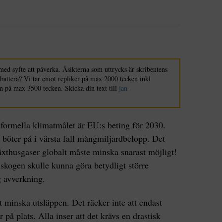
med syfte att påverka. Åsikterna som uttrycks är skribentens
ebattera? Vi tar emot repliker på max 2000 tecken inkl
n på max 3500 tecken. Skicka din text till
jan-
e formella klimatmålet är EU:s beting för 2030.
 böter på i värsta fall mångmiljardbelopp. Det
växthusgaser globalt måste minska snarast möjligt!
t skogen skulle kunna göra betydligt större
 avverkning.
tt minska utsläppen. Det räcker inte att endast
r på plats. Alla inser att det krävs en drastisk