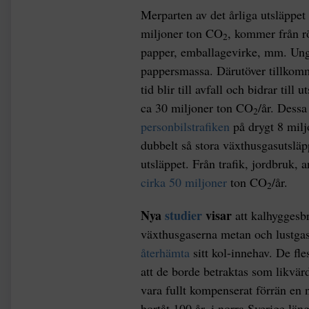
Merparten av det årliga utsläppet i
miljoner ton CO
, kommer från röt
2
papper, emballagevirke, mm. Unge
pappersmassa. Därutöver tillkomm
tid blir till avfall och bidrar till
ca 30 miljoner ton CO
/år. Dessa
2
personbilstrafiken
på drygt 8 mil
dubbelt så stora växthusgasutsläp
utsläppet. Från trafik, jordbruk,
cirka 50 miljoner
ton CO
/år.
2
Nya
studier
visar
att kalhyggesb
växthusgaserna metan och lustgas 
återhämta
sitt kol-innehav. De fle
att de borde betraktas som likvär
vara fullt kompenserat förrän en n
bortåt 100 år, i norra Sverige läng