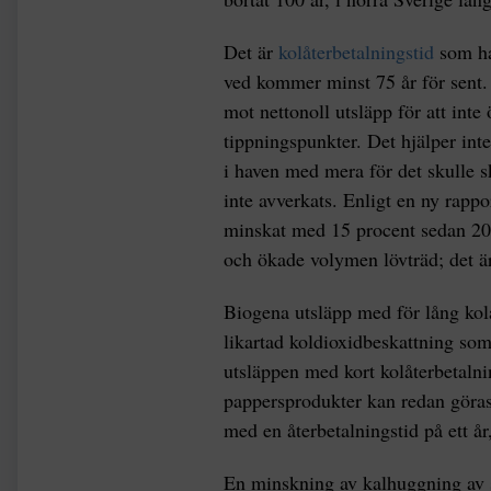
Det är
kolåterbetalningstid
som ha
ved kommer minst 75 år för sent. D
mot nettonoll utsläpp för att inte
tippningspunkter. Det hjälper int
i haven med mera för det skulle s
inte avverkats. Enligt en ny rapp
minskat med 15 procent sedan 2
och ökade volymen lövträd; det är 
Biogena utsläpp med för lång kolå
likartad koldioxidbeskattning som
utsläppen med kort kolåterbetalni
pappersprodukter kan redan göras, 
med en återbetalningstid på ett å
En minskning av kalhuggning av sk