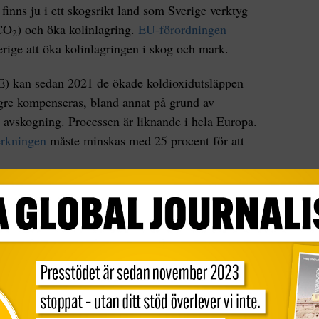
 finns ju i ett skogsrikt land som Sverige verktyg
(CO
) och öka kolinlagring.
EU-förordningen
2
erige att öka kolinlagringen i skog och mark.
E) kan sedan 2021 de ökade koldioxidutsläppen
gre kompenseras, bland annat på grund av
 avskogning. Processen är liknande i hela Europa.
rkningen
måste minskas med 25 procent för att
2018 klargjorde 800 forskare att klimatpåverkan
ulle förvärras om man fortsätter använda
skrev över 500 forskare i ett
öppet brev
till EU att
las.
för att inse att det är riktigt!