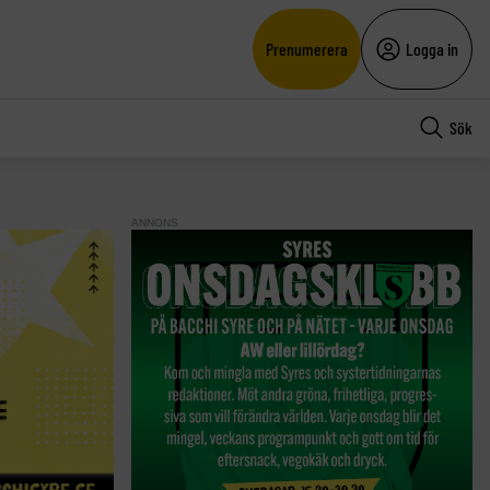
Prenumerera
Logga in
Sök
ANNONS