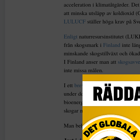
acceleration i klimatåtgärder. Det
att minska utsläpp av koldioxid 
LULUCF
ställer höga krav på Sv
Enligt
naturresursinstitutet (LUK
från skogsmark i
Finland
inte län
minskande skogstillväxt och ökad
I Finland anser man att
skogsavve
inte missa målen.
I ett
brev
till Europaparlamentet 
under de närmaste decennierna sk
bioenergi från skogen. Igen 2021 
skogar måste bevaras och återstäl
Man behöver inte själv vara expert 