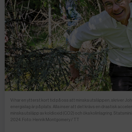
Vi har en ytterst kort tid på oss att minska utsläppen, skriver J
energislag är på plats. Alla inser att det krävs en drastisk acceler
minska utsläpp av koldioxid (CO2) och öka kolinlagring. Statsmin
2024. Foto: Henrik Montgomery / TT