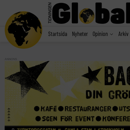
main
content
Startsida
Nyheter
Opinion
Arkiv
ANNONS