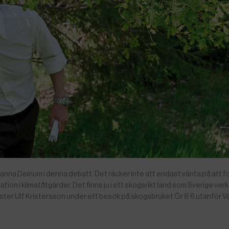
ohanna Deinum i denna debatt. Det räcker inte att endast vänta på att fo
ation i klimatåtgärder. Det finns ju i ett skogsrikt land som Sverige verk
ister Ulf Kristersson under ett besök på skogsbruket Ör 8:6 utanför Vä