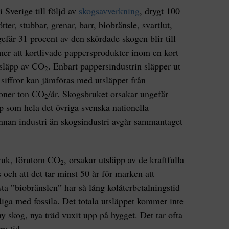
 Sverige till följd av
skogsavverkning
, drygt 100
ter, stubbar, grenar, barr, biobränsle, svartlut,
fär 31 procent av den skördade skogen blir till
er att kortlivade pappersprodukter inom en kort
 utsläpp av CO
. Enbart pappersindustrin släpper ut
2
 siffror kan jämföras med utsläppet från
joner ton CO
/år. Skogsbruket orsakar ungefär
2
p som hela det övriga svenska nationella
 annan industri än skogsindustri avgår sammantaget
ruk, förutom CO
, orsakar utsläpp av de kraftfulla
2
och att det tar minst 50 år för marken att
sta ”biobränslen” har så lång kolåterbetalningstid
diga med fossila. Det totala utsläppet kommer inte
y skog, nya träd vuxit upp på hygget. Det tar ofta
re tid.