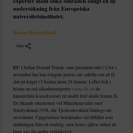
experter inom olika områden enligt en ny
undersökning från Europeiska
universitetsinstitutet.
Hanna Westerlund
Dela
EU |
Sedan Donald Trump vann presidentvalet i USA i
november har han tvingats justera sitt vallöfte om att få
slut på kriget i Ukraina inom 24 timmar. Löftet fick i
höstas en rad säkerhetsexperter
varna för att
de
katastrofala konsekvenser en snabb fred skulle kunna få.
De liknade situationen vid Münchenavtalet med
Nazityskland 1938, där Tjeckoslovakien fråntogs sin
suveränitet. Uppgörelsen betraktades vid tillfället som
räddningen från ett storkrig, men kom i själva verket att
bana väg för andra världskriget.