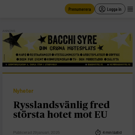
main
content
Prenumerera
Logga in
ANNONS
Nyheter
Rysslandsvänlig fred
största hotet mot EU
Publicerad 29 januari, 2025
4 min lästid