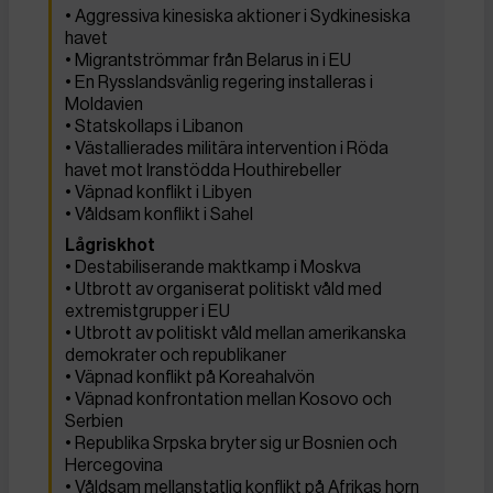
• Aggressiva kinesiska aktioner i Sydkinesiska
havet
• Migrantströmmar från Belarus in i EU
• En Rysslandsvänlig regering installeras i
Moldavien
• Statskollaps i Libanon
• Västallierades militära intervention i Röda
havet mot Iranstödda Houthirebeller
• Väpnad konflikt i Libyen
• Våldsam konflikt i Sahel
Lågriskhot
• Destabiliserande maktkamp i Moskva
• Utbrott av organiserat politiskt våld med
extremistgrupper i EU
• Utbrott av politiskt våld mellan amerikanska
demokrater och republikaner
• Väpnad konflikt på Koreahalvön
• Väpnad konfrontation mellan Kosovo och
Serbien
• Republika Srpska bryter sig ur Bosnien och
Hercegovina
• Våldsam mellanstatlig konflikt på Afrikas horn