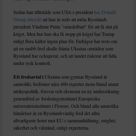
Sedan han tillträdde som USA:s president
har Donald
Trump uttryckt
att han är redo att möta Rysslands
president Vladimir Putin ”omedelbart” för att få slut på
kriget. Men hur han ska få stopp på kriget har Trump
enligt flera källor ingen plan för. Farhågor har rests om
att en snabb fred skulle frånta Ukraina områden som
Ryssland har ockuperat, och att landet riskerar att falla
under rysk kontroll.
Ett fredsavtal i
Ukraina som gynnar Ryssland är
sannolikt, bedömer nära 400 experter inom bland annat
utrikespolitik, försvar och ekonomi en ny undersökning
genomförd av forskningsinstitutet Europeiska
universitetsinstitutet i Florens. Och bland alla sannolika
händelser är en Rysslandsvänlig fred det allra
allvarligaste hotet mot EU:s sammanhållning, enighet,
säkerhet och välstånd, enligt experterna.