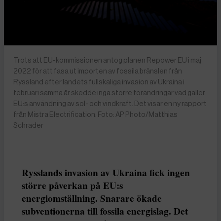
Trots att EU-kommissionen antog planen Repower EU i maj
2022 för att fasa ut importen av fossila bränslen från
Ryssland efter landets fullskaliga invasion av Ukraina i
februari samma år skedde inga större förändringar vad gäller
EU:s användning av sol- och vindkraft. Det visar en ny rapport
från Mistra Electrification. Foto: AP Photo/Matthias
Schrader
Rysslands invasion av Ukraina fick ingen
större påverkan på EU:s
energiomställning. Snarare ökade
subventionerna till fossila energislag. Det