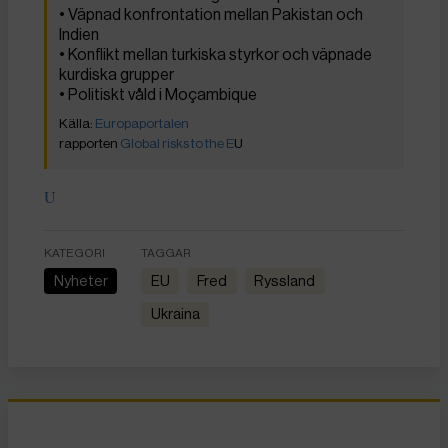
• Väpnad konfrontation mellan Pakistan och
Indien
• Konflikt mellan turkiska styrkor och väpnade
kurdiska grupper
• Politiskt våld i Moçambique
Europaportalen
rapporten
Global risks to the E
U
U
KATEGORI
TAGGAR
Nyheter
EU
fred
Ryssland
Ukraina