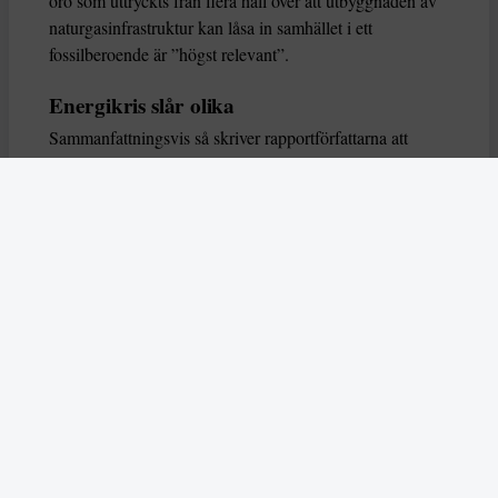
oro som uttryckts från flera håll över att utbyggnaden av
naturgasinfrastruktur kan låsa in samhället i ett
fossilberoende är ”högst relevant”.
Energikris slår olika
Sammanfattningsvis så skriver rapportförfattarna att
effekten av en energikris blir väldigt olika beroende på
de redan existerande omständigheterna för varje
energislag. En viss effekt kan ske, men ett accelererande
energislag är svårt att påskynda ännu mer, medan
omogna teknologier har svårt att leva upp till alltför höga
förväntningar.
ANNONS