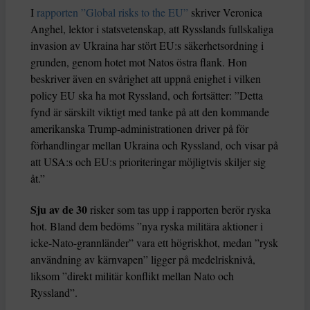
I
rapporten ”Global risks to the EU”
skriver Veronica
Anghel, lektor i statsvetenskap, att Rysslands fullskaliga
invasion av Ukraina har stört EU:s säkerhetsordning i
grunden, genom hotet mot Natos östra flank. Hon
beskriver även en svårighet att uppnå enighet i vilken
policy EU ska ha mot Ryssland, och fortsätter: ”Detta
fynd är särskilt viktigt med tanke på att den kommande
amerikanska Trump-administrationen driver på för
förhandlingar mellan Ukraina och Ryssland, och visar på
att USA:s och EU:s prioriteringar möjligtvis skiljer sig
åt.”
Sju av de 30
risker som tas upp i rapporten berör ryska
hot. Bland dem bedöms ”nya ryska militära aktioner i
icke-Nato-grannländer” vara ett högriskhot, medan ”rysk
användning av kärnvapen” ligger på medelrisknivå,
liksom ”direkt militär konflikt mellan Nato och
Ryssland”.