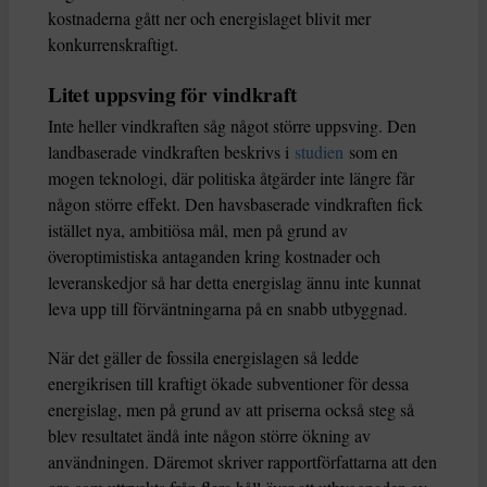
kostnaderna gått ner och energislaget blivit mer
konkurrenskraftigt.
Litet uppsving för vindkraft
Inte heller vindkraften såg något större uppsving. Den
landbaserade vindkraften beskrivs i
studien
som en
mogen teknologi, där politiska åtgärder inte längre får
någon större effekt. Den havsbaserade vindkraften fick
istället nya, ambitiösa mål, men på grund av
överoptimistiska antaganden kring kostnader och
leveranskedjor så har detta energislag ännu inte kunnat
leva upp till förväntningarna på en snabb utbyggnad.
När det gäller de fossila energislagen så ledde
energikrisen till kraftigt ökade subventioner för dessa
energislag, men på grund av att priserna också steg så
blev resultatet ändå inte någon större ökning av
användningen. Däremot skriver rapportförfattarna att den