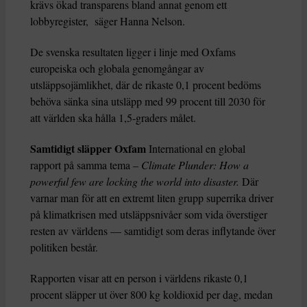
krävs ökad transparens bland annat genom ett
lobbyregister, säger Hanna Nelson.
De svenska resultaten ligger i linje med Oxfams
europeiska och globala genomgångar av
utsläppsojämlikhet, där de rikaste 0,1 procent bedöms
behöva sänka sina utsläpp med 99 procent till 2030 för
att världen ska hålla 1,5-graders målet.
Samtidigt släpper Oxfam
International en global
rapport på samma tema –
Climate Plunder: How a
powerful few are locking the world into disaster.
Där
varnar man för att en extremt liten grupp superrika driver
på klimatkrisen med utsläppsnivåer som vida överstiger
resten av världens — samtidigt som deras inflytande över
politiken består.
Rapporten visar att en person i världens rikaste 0,1
procent släpper ut över 800 kg koldioxid per dag, medan