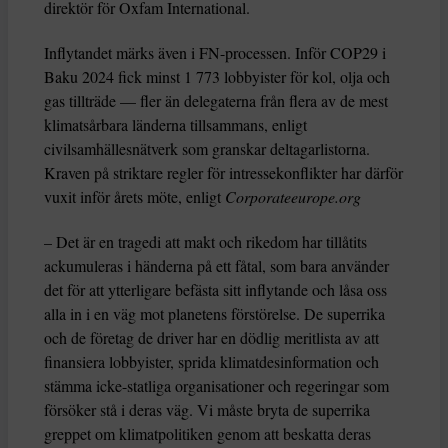
direktör för Oxfam International.
Inflytandet märks även i FN-processen. Inför COP29 i
Baku 2024 fick minst 1 773 lobbyister för kol, olja och
gas tillträde — fler än delegaterna från flera av de mest
klimatsårbara länderna tillsammans, enligt
civilsamhällesnätverk som granskar deltagarlistorna.
Kraven på striktare regler för intressekonflikter har därför
vuxit inför årets möte, enligt
Corporateeurope.org
– Det är en tragedi att makt och rikedom har tillåtits
ackumuleras i händerna på ett fåtal, som bara använder
det för att ytterligare befästa sitt inflytande och låsa oss
alla in i en väg mot planetens förstörelse. De superrika
och de företag de driver har en dödlig meritlista av att
finansiera lobbyister, sprida klimatdesinformation och
stämma icke-statliga organisationer och regeringar som
försöker stå i deras väg. Vi måste bryta de superrika
greppet om klimatpolitiken genom att beskatta deras