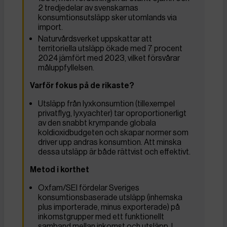
2 tredjedelar av svenskarnas
konsumtionsutsläpp sker utomlands via
import.
Naturvårdsverket uppskattar att
territoriella utsläpp ökade med 7 procent
2024 jämfört med 2023, vilket försvårar
måluppfyllelsen.
Varför fokus på de rikaste?
Utsläpp från lyxkonsumtion (tillexempel
privatflyg, lyxyachter) tar oproportionerligt
av den snabbt krympande globala
koldioxidbudgeten och skapar normer som
driver upp andras konsumtion. Att minska
dessa utsläpp är både rättvist och effektivt.
Metod i korthet
Oxfam/SEI fördelar Sveriges
konsumtionsbaserade utsläpp (inhemska
plus importerade, minus exporterade) på
inkomstgrupper med ett funktionellt
samband mellan inkomst och utsläpp. I