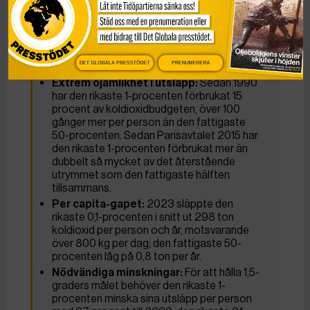
att ha en femtio procent chans att hålla
uppvärmningen till 1,5-graders målet. I
nuvarande takt är budgeten slut inom 2 år.
Om alla släppte ut som den rikaste 1-
procenten vore budgeten slut på under 3
DET GLOBALA PRESSTÖDET
PRENUMERERA
månader.
Extrem ojämlikhet i utsläpp:
Sedan 1990
har den rikaste 1-procenten förbrukat 15
procent av koldioxidbudgeten, över 100
gånger mer per person än den fattigaste
50-procenten. Sedan Parisavtalet 2015 har
den rikaste 1-procenten förbrukat mer än
dubbelt så mycket av det återstående
utrymmet som den fattigaste hälften
tillsammans.
Per capita-gapet:
2023 släppte den
rikaste 0,1-procenten i snitt ut 298 ton
koldioxid per person och år, motsvarande
över 800 kg per dag; den fattigaste 50-
procenten låg på 0,8 ton per år.
Nödvändiga minskningar:
För att hålla 1,5-
graders målet behöver den rikaste 1-
procenten minska sina utsläpp per person