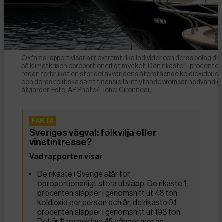
Oxfams rapport visar att extremt rika individer och deras bolag dri
på klimatkrisen oproportionerligt mycket. Den rikaste 1-procenten
redan förbrukat en stor del av världens återstående koldioxidbud
och deras politiska samt finansiella inflytande bromsar nödvändig
åtgärder. Foto: AP Photo/Lionel Cironneau
Sveriges vägval: folkvilja eller
vinstintresse?
Vad rapporten visar
De rikaste i Sverige står för
oproportionerligt stora utsläpp. De rikaste 1
procenten släpper i genomsnitt ut 48 ton
koldioxid per person och år; de rikaste 0,1
procenten släpper i genomsnitt ut 198 ton.
Det är 11 respektive 45 gånger mer än