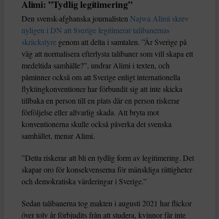
Alimi: ”Tydlig legitimering”
Den svensk-afghanska journalisten
Najwa Alimi skrev
nyligen i DN att Sverige legitimerar talibanernas
skräckstyre
genom att delta i samtalen. ”Är Sverige på
väg att normalisera efterlysta talibaner som vill skapa ett
medeltida samhälle?”, undrar Alimi i texten, och
påminner också om att Sverige enligt internationella
flyktingkonventioner har förbundit sig att inte skicka
tillbaka en person till en plats där en person riskerar
förföljelse eller allvarlig skada. Att bryta mot
konventionerna skulle också påverka det svenska
samhället, menar Alimi.
”Detta riskerar att bli en tydlig form av legitimering. Det
skapar oro för konsekvenserna för mänskliga rättigheter
och demokratiska värderingar i Sverige.”
Sedan talibanerna tog makten i augusti 2021 har flickor
över tolv år förbjudits från att studera, kvinnor får inte