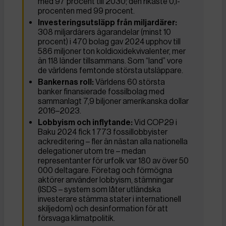
med 97 procent till 2030; den rikaste 0,1-
procenten med 99 procent.
Investeringsutsläpp från miljardärer:
308 miljardärers ägarandelar (minst 10
procent) i 470 bolag gav 2024 upphov till
586 miljoner ton koldioxidekvivalenter, mer
än 118 länder tillsammans. Som “land” vore
de världens femtonde största utsläppare.
Bankernas roll:
Världens 60 största
banker finansierade fossilbolag med
sammanlagt 7,9 biljoner amerikanska dollar
2016–2023.
Lobbyism och inflytande:
Vid COP29 i
Baku 2024 fick 1 773 fossillobbyister
ackreditering – fler än nästan alla nationella
delegationer utom tre – medan
representanter för urfolk var 180 av över 50
000 deltagare. Företag och förmögna
aktörer använder lobbyism, stämningar
(ISDS – system som låter utländska
investerare stämma stater i internationell
skiljedom) och desinformation för att
försvaga klimatpolitik.