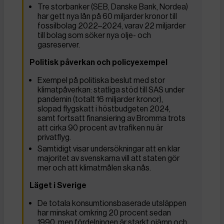
Tre storbanker (SEB, Danske Bank, Nordea)
har gett nya lån på 60 miljarder kronor till
fossilbolag 2022–2024, varav 22 miljarder
till bolag som söker nya olje- och
gasreserver.
Politisk påverkan och policyexempel
Exempel på politiska beslut med stor
klimatpåverkan: statliga stöd till SAS under
pandemin (totalt 16 miljarder kronor),
slopad flygskatt i höstbudgeten 2024,
samt fortsatt finansiering av Bromma trots
att cirka 90 procent av trafiken nu är
privatflyg.
Samtidigt visar undersökningar att en klar
majoritet av svenskarna vill att staten gör
mer och att klimatmålen ska nås.
Läget i Sverige
De totala konsumtionsbaserade utsläppen
har minskat omkring 20 procent sedan
1990, men fördelningen är starkt ojämn och