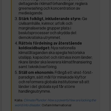
deltagande i klimatförhandlingar; reglera
greenwashing och koncentration av
medieägande.
Stärk folkligt, inkluderande styre:
Ge
civilsamhälle, kvinnor, urfolk och
marginaliserade grupper plats i
beslutsprocesser och skydda det
demokratiska utrymmet.
Rättvis fördelning av återstående
koldioxidbudget:
Nya nationella
klimatåtaganden ska spegla historiska
utsläpp, kapacitet och rättvisa inom länder;
rikare länder ska leverera klimatfinansiering
samt tekniköverföring.
Ställ om ekonomin:
Frångå ett vinst-först-
paradigm, sätt mål för minskade klyftor
och reformera globala institutioner så att
länder i det globala syd får större
handlingsutrymme.
Climate Plunder: How a powerful few are locking the
world into disaster
,
Oxfam International