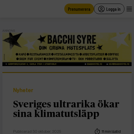
main
content
Prenumerera
Logga in
ANNONS
Nyheter
Sveriges ultrarika ökar
sina klimatutsläpp
Publicerad 30 oktober, 2025
11 min lästid