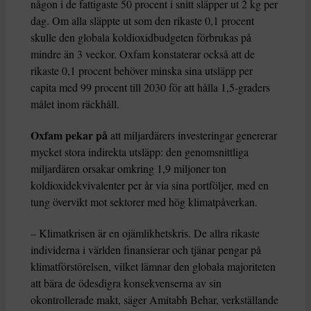
någon i de fattigaste 50 procent i snitt släpper ut 2 kg per
dag. Om alla släppte ut som den rikaste 0,1 procent
skulle den globala koldioxidbudgeten förbrukas på
mindre än 3 veckor. Oxfam konstaterar också att de
rikaste 0,1 procent behöver minska sina utsläpp per
capita med 99 procent till 2030 för att hålla 1,5-graders
målet inom räckhåll.
Oxfam pekar på
att miljardärers investeringar genererar
mycket stora indirekta utsläpp: den genomsnittliga
miljardären orsakar omkring 1,9 miljoner ton
koldioxidekvivalenter per år via sina portföljer, med en
tung övervikt mot sektorer med hög klimatpåverkan.
– Klimatkrisen är en ojämlikhetskris. De allra rikaste
individerna i världen finansierar och tjänar pengar på
klimatförstörelsen, vilket lämnar den globala majoriteten
att bära de ödesdigra konsekvenserna av sin
okontrollerade makt, säger Amitabh Behar, verkställande