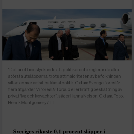
“Det är ett misslyckande att politiken inte reglerar de allra
största utsläpparna, trots att majoriteten av befolkningen
vill se en mer ambitiös klimatpolitik. Oxfam Sverige föreslår
flera åtgärder. Vi föreslår förbud eller kraftig beskattning av
privatflyg och lyxyachter”, säger Hanna Nelson, Oxfam. Foto:
Henrik Montgomery / TT
Sveriges rikaste 0,1 procent släpper i