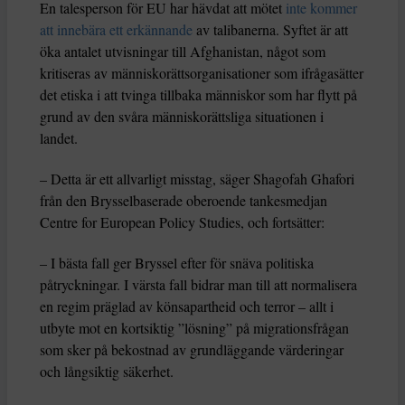
En talesperson för EU har hävdat att mötet
inte kommer
att innebära ett erkännande
av talibanerna. Syftet är att
öka antalet utvisningar till Afghanistan, något som
kritiseras av människorättsorganisationer som ifrågasätter
det etiska i att tvinga tillbaka människor som har flytt på
grund av den svåra människorättsliga situationen i
landet.
– Detta är ett allvarligt misstag, säger Shagofah Ghafori
från den Brysselbaserade oberoende tankesmedjan
Centre for European Policy Studies, och fortsätter:
– I bästa fall ger Bryssel efter för snäva politiska
påtryckningar. I värsta fall bidrar man till att normalisera
en regim präglad av könsapartheid och terror – allt i
utbyte mot en kortsiktig ”lösning” på migrationsfrågan
som sker på bekostnad av grundläggande värderingar
och långsiktig säkerhet.