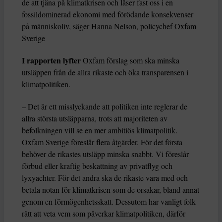
de att tjäna på klimatkrisen och låser fast oss i en
fossildominerad ekonomi med förödande konsekvenser
på människoliv, säger Hanna Nelson, policychef Oxfam
Sverige
I rapporten lyfter
Oxfam förslag som ska minska
utsläppen från de allra rikaste och öka transparensen i
klimatpolitiken.
– Det är ett misslyckande att politiken inte reglerar de
allra största utsläpparna, trots att majoriteten av
befolkningen vill se en mer ambitiös klimatpolitik.
Oxfam Sverige föreslår flera åtgärder. För det första
behöver de rikastes utsläpp minska snabbt. Vi föreslår
förbud eller kraftig beskattning av privatflyg och
lyxyachter. För det andra ska de rikaste vara med och
betala notan för klimatkrisen som de orsakar, bland annat
genom en förmögenhetsskatt. Dessutom har vanligt folk
rätt att veta vem som påverkar klimatpolitiken, därför