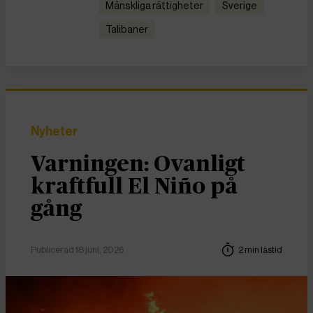
Mänskliga rättigheter
Sverige
talibaner
Nyheter
Varningen: Ovanligt
kraftfull El Niño på
gång
Publicerad 18 juni, 2026
2 min lästid