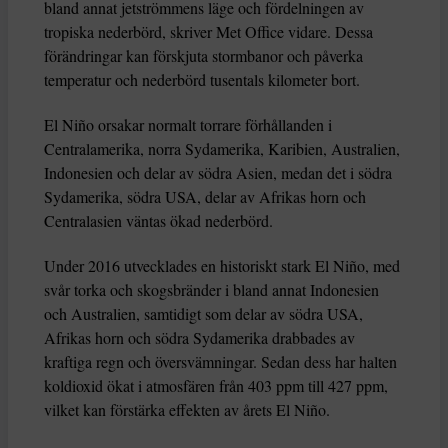
bland annat jetströmmens läge och fördelningen av
tropiska nederbörd, skriver Met Office vidare. Dessa
förändringar kan förskjuta stormbanor och påverka
temperatur och nederbörd tusentals kilometer bort.
El Niño orsakar normalt torrare förhållanden i
Centralamerika, norra Sydamerika, Karibien, Australien,
Indonesien och delar av södra Asien, medan det i södra
Sydamerika, södra USA, delar av Afrikas horn och
Centralasien väntas ökad nederbörd.
Under 2016 utvecklades en historiskt stark El Niño, med
svår torka och skogsbränder i bland annat Indonesien
och Australien, samtidigt som delar av södra USA,
Afrikas horn och södra Sydamerika drabbades av
kraftiga regn och översvämningar. Sedan dess har halten
koldioxid ökat i atmosfären från 403 ppm till 427 ppm,
vilket kan förstärka effekten av årets El Niño.