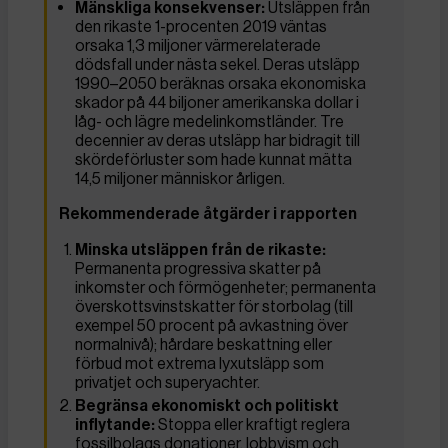
Mänskliga konsekvenser:
Utsläppen från
den rikaste 1-procenten 2019 väntas
orsaka 1,3 miljoner värmerelaterade
dödsfall under nästa sekel. Deras utsläpp
1990–2050 beräknas orsaka ekonomiska
skador på 44 biljoner amerikanska dollar i
låg- och lägre medelinkomstländer. Tre
decennier av deras utsläpp har bidragit till
skördeförluster som hade kunnat mätta
14,5 miljoner människor årligen.
Rekommenderade åtgärder i rapporten
Minska utsläppen från de rikaste:
Permanenta progressiva skatter på
inkomster och förmögenheter; permanenta
överskottsvinstskatter för storbolag (till
exempel 50 procent på avkastning över
normalnivå); hårdare beskattning eller
förbud mot extrema lyxutsläpp som
privatjet och superyachter.
Begränsa ekonomiskt och politiskt
inflytande:
Stoppa eller kraftigt reglera
fossilbolags donationer, lobbyism och