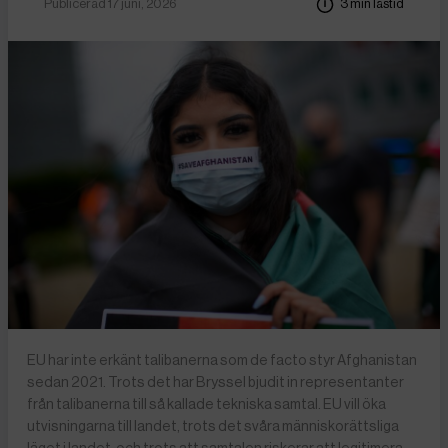
Publicerad 17 juni, 2026
3 min lästid
EU har inte erkänt talibanerna som de facto styr Afghanistan
sedan 2021. Trots det har Bryssel bjudit in representanter
från talibanerna till så kallade tekniska samtal. EU vill öka
utvisningarna till landet, trots det svåra människorättsliga
läget i landet, och trots att samtalen riskerar att legitimera