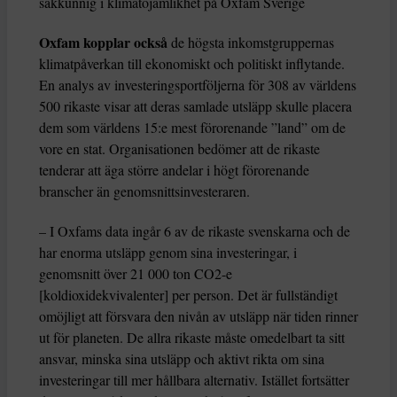
sakkunnig i klimatojämlikhet på Oxfam Sverige
Oxfam kopplar också
de högsta inkomstgruppernas
klimatpåverkan till ekonomiskt och politiskt inflytande.
En analys av investeringsportföljerna för 308 av världens
500 rikaste visar att deras samlade utsläpp skulle placera
dem som världens 15:e mest förorenande ”land” om de
vore en stat. Organisationen bedömer att de rikaste
tenderar att äga större andelar i högt förorenande
branscher än genomsnittsinvesteraren.
– I Oxfams data ingår 6 av de rikaste svenskarna och de
har enorma utsläpp genom sina investeringar, i
genomsnitt över 21 000 ton CO2-e
[koldioxidekvivalenter] per person. Det är fullständigt
omöjligt att försvara den nivån av utsläpp när tiden rinner
ut för planeten. De allra rikaste måste omedelbart ta sitt
ansvar, minska sina utsläpp och aktivt rikta om sina
investeringar till mer hållbara alternativ. Istället fortsätter