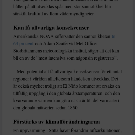
håller på att utvecklas spås med stor sannolikhet blir
särskilt kraftfull av flera vädermyndigheter.
Kan få allvarliga konsekvenser
Amerikanska NOAA siffersätter den sannolikheten
till
63 procent
och Adam Scaife vid Met Office,
Storbritanniens meteorologiska institut, säger att det kan
bli en av de ”mest intensiva som någonsin registrerats”.
– Med potential att få allvarliga konsekvenser för ett antal
regioner i världen allteftersom händelsen utvecklas. Det
är också mycket troligt att El Niño kommer att orsaka en
tillfällig uppgång i den globala årstemperaturen, och den
kvarvarande värmen kan göra nästa år till det varmaste i
den globala mätserien sedan 1850.
Förstärks av klimatförändringarna
En uppvärmning i Stilla havet förändrar luftcirkulationen,