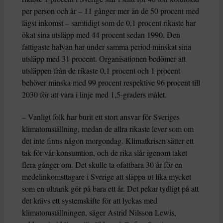
per person och år – 11 gånger mer än de 50 procent med
lägst inkomst – samtidigt som de 0,1 procent rikaste har
ökat sina utsläpp med 44 procent sedan 1990. Den
fattigaste halvan har under samma period minskat sina
utsläpp med 31 procent. Organisationen bedömer att
utsläppen från de rikaste 0,1 procent och 1 procent
behöver minska med 99 procent respektive 96 procent till
2030 för att vara i linje med 1,5-graders målet.
– Vanligt folk har burit ett stort ansvar för Sveriges
klimatomställning, medan de allra rikaste lever som om
det inte finns någon morgondag. Klimatkrisen sätter ett
tak för vår konsumtion, och de rika slår igenom taket
flera gånger om. Det skulle ta ofattbara 30 år för en
medelinkomsttagare i Sverige att släppa ut lika mycket
som en ultrarik gör på bara ett år. Det pekar tydligt på att
det krävs ett systemskifte för att lyckas med
klimatomställningen, säger Astrid Nilsson Lewis,