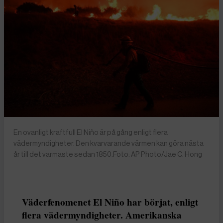
En ovanligt kraftfull El Niño är på gång enligt flera
vädermyndigheter. Den kvarvarande värmen kan göra nästa
år till det varmaste sedan 1850.Foto: AP Photo/Jae C. Hong
Väderfenomenet El Niño har börjat, enligt
flera vädermyndigheter. Amerikanska