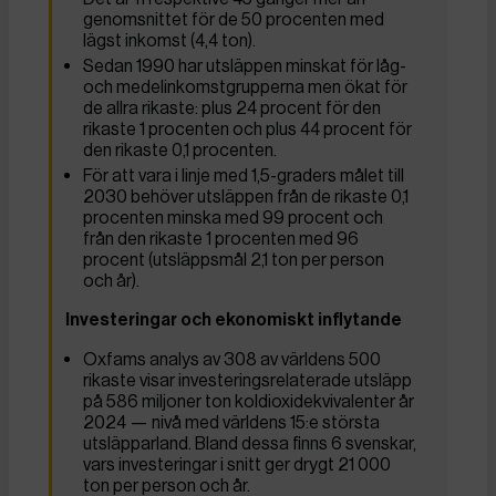
genomsnittet för de 50 procenten med
lägst inkomst (4,4 ton).
Sedan 1990 har utsläppen minskat för låg-
och medelinkomstgrupperna men ökat för
de allra rikaste: plus 24 procent för den
rikaste 1 procenten och plus 44 procent för
den rikaste 0,1 procenten.
För att vara i linje med 1,5-graders målet till
2030 behöver utsläppen från de rikaste 0,1
procenten minska med 99 procent och
från den rikaste 1 procenten med 96
procent (utsläppsmål 2,1 ton per person
och år).
Investeringar och ekonomiskt inflytande
Oxfams analys av 308 av världens 500
rikaste visar investeringsrelaterade utsläpp
på 586 miljoner ton koldioxidekvivalenter år
2024 — nivå med världens 15:e största
utsläpparland. Bland dessa finns 6 svenskar,
vars investeringar i snitt ger drygt 21 000
ton per person och år.