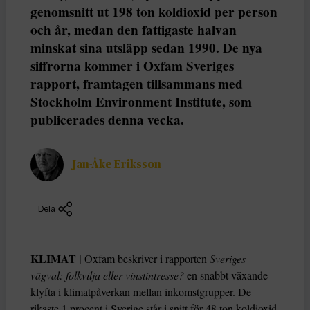
genomsnitt ut 198 ton koldioxid per person
och år, medan den fattigaste halvan
minskat sina utsläpp sedan 1990. De nya
siffrorna kommer i Oxfam Sveriges
rapport, framtagen tillsammans med
Stockholm Environment Institute, som
publicerades denna vecka.
Jan-Åke Eriksson
Dela
KLIMAT |
Oxfam beskriver i rapporten
Sveriges
vägval: folkvilja eller vinstintresse?
en snabbt växande
klyfta i klimatpåverkan mellan inkomstgrupper. De
rikaste 1 procent i Sverige står i snitt för 48 ton koldioxid