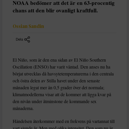
NOAA bedömer att det är en 63-procentig
chans att den blir ovanligt kraftfull.
Ossian Sandin
Dela
El Niño, som är den ena sidan av El Niño Southern
Oscillation (ENSO) har varit väntad. Den anses nu ha
börjat utvecklas då havsytetemperaturerna i den centrala
och östra delen av Stilla havet under den senaste
månaden legat mer än 0,5 grader över det normala;
klimatmodellerna visar att de kommer att ligga kvar på
den nivån under åtminstone de kommande sex
månaderna.
Händelsen återkommer med en frekvens på vartannat till
vart sjunde år. Men med olika intensitet. Den som nu är