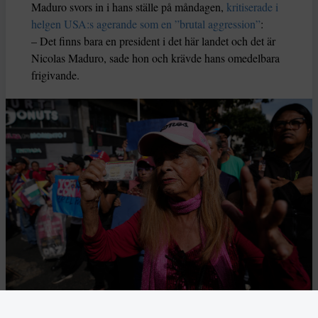
Maduro svors in i hans ställe på måndagen,
kritiserade i
helgen USA:s agerande som en ”brutal aggression”
:
– Det finns bara en president i det här landet och det är
Nicolas Maduro, sade hon och krävde hans omedelbara
frigivande.
Demonstration till stöd för den bortförda presidenten Nicolas Ma