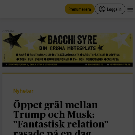
main
content
Prenumerera
Logga in
ANNONS
Nyheter
Öppet gräl mellan
Trump och Musk:
”Fantastisk relation”
rasade på en dag