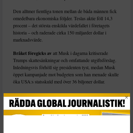
Den alltmer fientliga tonen mellan de båda männen fick
omedelbara ekonomiska följder. Teslas aktie föll 14,3
procent – det största enskilda värdefallet i företagets
historia – och raderade cirka 150 miljarder dollar i
marknadsvärde.
Bråket föregicks av
att Musk i dagarna kritiserade
Trumps skattesänkningar och omfattande utgiftsförslag.
Inledningsvis förhöll sig presidenten tyst, medan Musk
öppet kampanjade mot budgeten som han menade skulle
öka USA:s statsskuld med över 36 biljoner dollar.
Efter Trumps utspel på torsdagen lade Musk upp en
opinionsundersökning till sina 220 miljoner följare på X-
Twitter, där han frågade:
– Är det dags att skapa ett nytt politiskt parti i Amerika
som faktiskt representerar de 80 procent som finns i