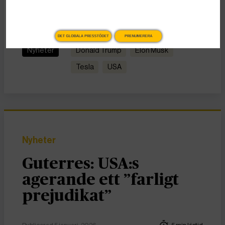
mitten?
KATEGORI
TAGGAR
DET GLOBALA PRESSTÖDET
PRENUMERERA
Nyheter
Donald Trump
Elon Musk
Tesla
USA
Nyheter
Guterres: USA:s
agerande ett ”farligt
prejudikat”