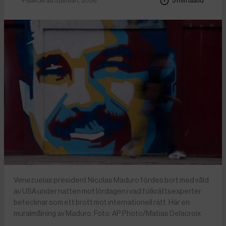
Publicerad 5 januari, 2026
5 min lästid
Venezuelas president Nicolas Maduro fördes bort med våld
av USA under natten mot lördagen i vad folkrättsexperter
betecknar som ett brott mot internationell rätt. Här en
muralmålning av Maduro. Foto: AP Photo/Matias Delacroix