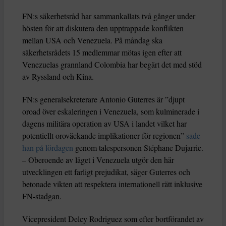
FN:s säkerhetsråd har sammankallats två gånger under
hösten för att diskutera den upptrappade konflikten
mellan USA och Venezuela. På måndag ska
säkerhetsrådets 15 medlemmar mötas igen efter att
Venezuelas grannland Colombia har begärt det med stöd
av Ryssland och Kina.
FN:s generalsekreterare Antonio Guterres är ”djupt
oroad över eskaleringen i Venezuela, som kulminerade i
dagens militära operation av USA i landet vilket har
potentiellt oroväckande implikationer för regionen”
sade
han på lördagen
genom talespersonen Stéphane Dujarric.
– Oberoende av läget i Venezuela utgör den här
utvecklingen ett farligt prejudikat, säger Guterres och
betonade vikten att respektera internationell rätt inklusive
FN-stadgan.
Vicepresident Delcy Rodriguez som efter bortförandet av