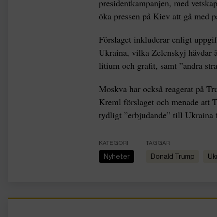
presidentkampanjen, med vetskap
öka pressen på Kiev att gå med 
Förslaget inkluderar enligt uppgi
Ukraina, vilka Zelenskyj hävdar är
litium och grafit, samt ”andra stra
Moskva har också reagerat på Tr
Kreml förslaget och menade att Tr
tydligt ”erbjudande” till Ukraina 
KATEGORI
TAGGAR
Nyheter
Donald Trump
U