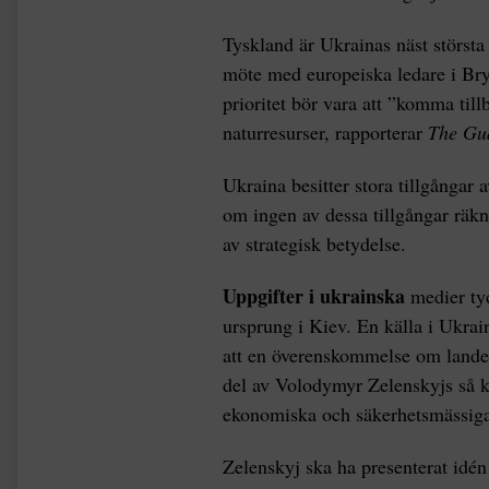
Tyskland är Ukrainas näst största 
möte med europeiska ledare i Bry
prioritet bör vara att ”komma tillb
naturresurser, rapporterar
The Gu
Ukraina besitter stora tillgångar 
om ingen av dessa tillgångar räkn
av strategisk betydelse.
Uppgifter i ukrainska
medier tyd
ursprung i Kiev. En källa i Ukra
att en överenskommelse om landet
del av Volodymyr Zelenskyjs så k
ekonomiska och säkerhetsmässiga i
Zelenskyj ska ha presenterat idé