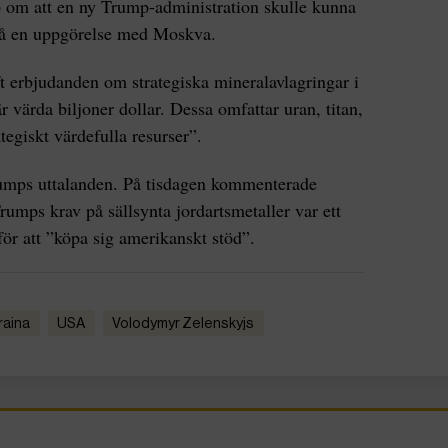
 om att en ny Trump-administration skulle kunna
på en uppgörelse med Moskva.
ft erbjudanden om strategiska mineralavlagringar i
 värda biljoner dollar. Dessa omfattar uran, titan,
tegiskt värdefulla resurser”.
umps uttalanden. På tisdagen kommenterade
umps krav på sällsynta jordartsmetaller var ett
för att ”köpa sig amerikanskt stöd”.
kraina
USA
Volodymyr Zelenskyjs