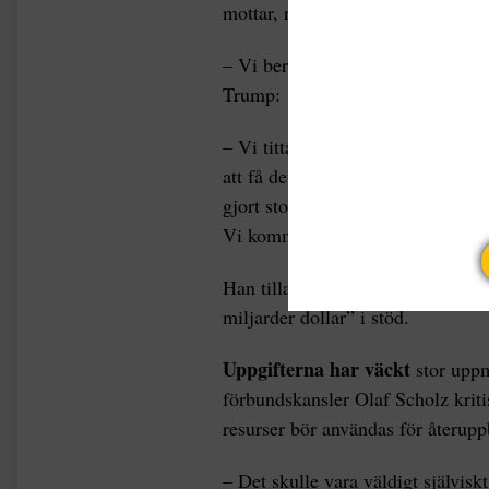
mottar, rapporterar
CBC
.
– Vi berättar för Ukraina att de h
Trump:
– Vi tittar på att göra en övere
att få det vi ger dem genom deras
gjort stora framsteg när det gäll
Vi kommer att stoppa det löjliga k
Han tillade att han vill ha ”utjä
miljarder dollar” i stöd.
Uppgifterna har väckt
stor uppm
förbundskansler Olaf Scholz kriti
resurser bör användas för återupp
– Det skulle vara väldigt självisk