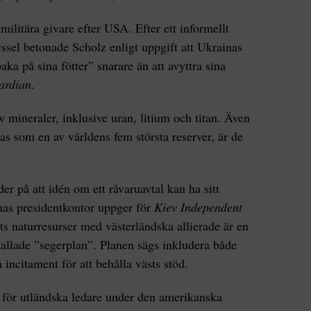
militära givare efter USA. Efter ett informellt
ssel betonade Scholz enligt uppgift att Ukrainas
aka på sina fötter” snarare än att avyttra sina
ardian
.
av mineraler, inklusive uran, litium och titan. Även
as som en av världens fem största reserver, är de
er på att idén om ett råvaruavtal kan ha sitt
inas presidentkontor uppger för
Kiev Independent
s naturresurser med västerländska allierade är en
allade ”segerplan”. Planen sägs inkludera både
ncitament för att behålla västs stöd.
n för utländska ledare under den amerikanska