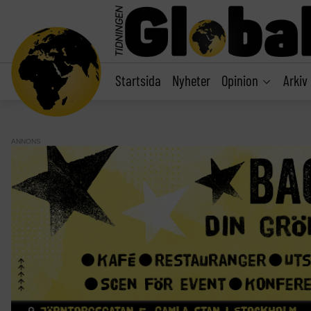
main
content
Startsida
Nyheter
Opinion
Arkiv
ANNONS