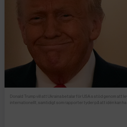
Donald Trump vill att Ukraina betalar för USA:s stöd genom att lev
internationellt, samtidigt som rapporter tyder på att idén kan h