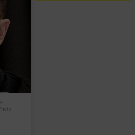
er
 Photo