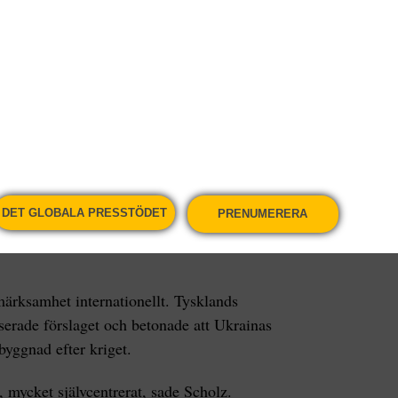
ar mycket värdefulla sällsynta jordarter, sade
nskommelse med Ukraina där de kan försäkra sig om
 sällsynta jordartsmetaller och andra saker. Vi har
er Ryssland och Ukraina. Vi får se vad som händer.
riget.
DET GLOBALA PRESSTÖDET
PRENUMERERA
mning” från Ukraina för Washingtons ”nära 300
ärksamhet internationellt. Tysklands
serade förslaget och betonade att Ukrainas
byggnad efter kriget.
t, mycket självcentrerat, sade Scholz.