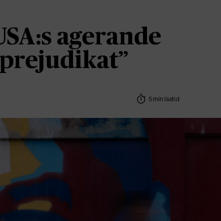
USA:s agerande
t prejudikat”
5 min lästid