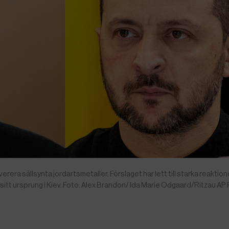
erera sällsynta jordartsmetaller. Förslaget har lett till starka reaktion
a sitt ursprung i Kiev. Foto: Alex Brandon/ Ida Marie Odgaard/Ritzau AP