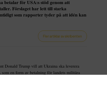
a betalar för USA:s stöd genom att
ller. Förslaget har lett till starka
amtidigt som rapporter tyder på att idén kan
Fler artiklar av skribenten
nt Donald Trump vill att Ukraina ska leverera
A som en form av betalning för landets militära
get har mötts av skarp kritik, bland annat från
holz, som kallar det ”själviskt”.
ortrar i Vita huset på måndagen upprepade han
pensera USA för det ekonomiska stöd landet