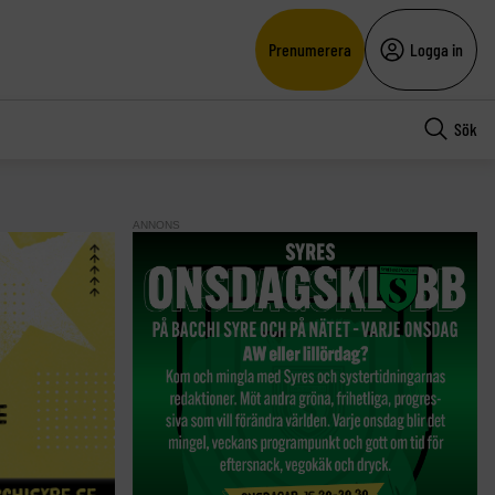
Prenumerera
Logga in
Sök
ANNONS