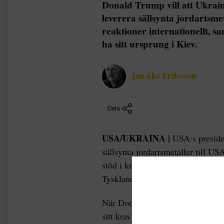
Donald Trump vill att Ukrain
leverera sällsynta jordartsmeta
reaktioner internationellt, s
ha sitt ursprung i Kiev.
Jan-Åke Eriksson
Dela
USA/UKRAINA |
USA:s preside
sällsynta jordartsmetaller till US
stöd i kriget mot Ryssland. Försla
Tysklands förbundskansler Olaf Sc
När Donald Trump talade med rep
sitt krav på att Ukraina ska kom