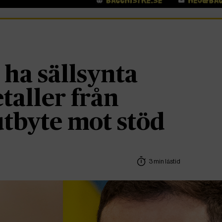
 ha sällsynta
taller från
utbyte mot stöd
3 min lästid