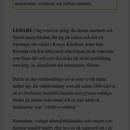
demokratiskt, solidariskt och hållbart samhälle.
LEDARE |
Jag sover en aning illa denna marsnatt och
framåt morgonkulan slår jag på radion och hör ett
reportage om våldet i Kongo Kinshasa, hotet från
Rwanda och den tilltagande efterfrågan på de mineraler
som finns där och som ska räcka till såväl omställning
som krig. Ja, framförallt det sistnämnda, förstås.
Det är så den världsordning ser ut som vi vill rädda,
tänker jag. En världsordning som allt sedan 1500-talet är
en av överheten fastställd hierarki som gynnar somliga
länder på andras bekostnad och en mer adekvat
benämning vore ”världs-o-ordning”.
Barnarbete, vidriga arbetsförhållanden och vinster som
hamnar utanför landet eller hos en rik nationell elit i de