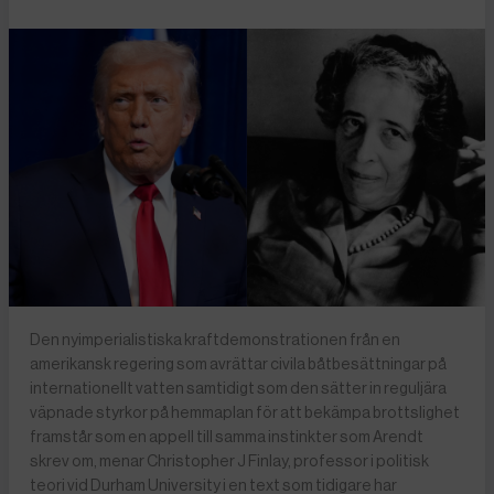
Den nyimperialistiska kraftdemonstrationen från en
amerikansk regering som avrättar civila båtbesättningar på
internationellt vatten samtidigt som den sätter in reguljära
väpnade styrkor på hemmaplan för att bekämpa brottslighet
framstår som en appell till samma instinkter som Arendt
skrev om, menar Christopher J Finlay, professor i politisk
teori vid Durham University i en text som tidigare har