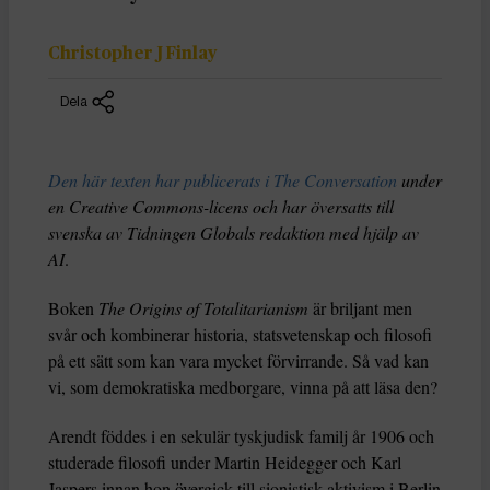
Christopher J Finlay
Dela
Den här texten har publicerats i The Conversation
under
en Creative Commons-licens och har översatts till
svenska av Tidningen Globals redaktion med hjälp av
AI
.
Boken
The Origins of Totalitarianism
är briljant men
svår och kombinerar historia, statsvetenskap och filosofi
på ett sätt som kan vara mycket förvirrande. Så vad kan
vi, som demokratiska medborgare, vinna på att läsa den?
Arendt föddes i en sekulär tyskjudisk familj år 1906 och
studerade filosofi under Martin Heidegger och Karl
Jaspers innan hon övergick till sionistisk aktivism i Berlin