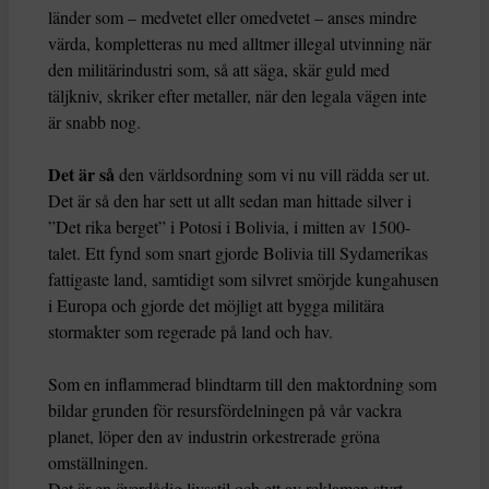
länder som – medvetet eller omedvetet – anses mindre
värda, kompletteras nu med alltmer illegal utvinning när
den militärindustri som, så att säga, skär guld med
täljkniv, skriker efter metaller, när den legala vägen inte
är snabb nog.
Det är så
den världsordning som vi nu vill rädda ser ut.
Det är så den har sett ut allt sedan man hittade silver i
”Det rika berget” i Potosi i Bolivia, i mitten av 1500-
talet. Ett fynd som snart gjorde Bolivia till Sydamerikas
fattigaste land, samtidigt som silvret smörjde kungahusen
i Europa och gjorde det möjligt att bygga militära
stormakter som regerade på land och hav.
Som en inflammerad blindtarm till den maktordning som
bildar grunden för resursfördelningen på vår vackra
planet, löper den av industrin orkestrerade gröna
omställningen.
Det är en överdådig livsstil och ett av reklamen styrt