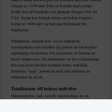
i början av 1930-talet. Efter en kontakt med gestapo
flydde hon till Frankrike och lämnade Europa 1941 för
USA. Så när hon började forska om boken Origins i
början av 1940-talet var hon inte främmande för
totalitarism.
Totalitarism, menade hon, var en radikalt ny
regeringsform som utmärkte sig genom sin ideologiska
uppfattning om historia. För nazisterna var historia en
krock mellan raser; för stalinismen var det en klasskamp.
Hur som helst försökte totalitära ledare verkställa
historiska ”lagar” genom att med våld omforma de
människor de styrde.
Totalitarism vill isolera individer
Mänskligheten, sade Arendt, kännetecknas av sin
oändliga variation – ingen person kan någonsin helt
ersätta en annan. Totalitarism syftade till att förstöra