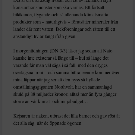
konsumtionsmönster som ska värnas. Ett fortsatt
bilåkande, flygande och så allehanda klimatsmarta
produkter som – naturligtvis – förutsätter mineraler från
länder där rent vatten, fackföreningar och rätten till ett
anständigt liv är långt ifrån given.
I morgontidningen (DN 3/3) läser jag sedan att Nato
kanske inte existerar så länge till – kul så länge det
varande får man väl säga i så fall, med den dryges
överlägsna ironi – och samma bittra leende kommer över
mina läppar när jag ser att den nyss så hyllade
omställningsgiganten Northvolt, har en sammanlagd
skuld på 88 miljarder kronor; alltså mer än fyra gånger
större än vår klimat- och miljöbudget…
Kejsaren är naken, utbrast det lilla barnet och gav röst åt
det alla såg, när de öppnade ögonen.