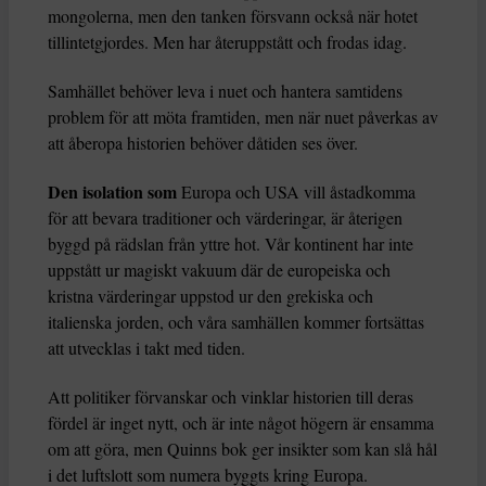
mongolerna, men den tanken försvann också när hotet
tillintetgjordes. Men har återuppstått och frodas idag.
Samhället behöver leva i nuet och hantera samtidens
problem för att möta framtiden, men när nuet påverkas av
att åberopa historien behöver dåtiden ses över.
Den isolation som
Europa och USA vill åstadkomma
för att bevara traditioner och värderingar, är återigen
byggd på rädslan från yttre hot. Vår kontinent har inte
uppstått ur magiskt vakuum där de europeiska och
kristna värderingar uppstod ur den grekiska och
italienska jorden, och våra samhällen kommer fortsättas
att utvecklas i takt med tiden.
Att politiker förvanskar och vinklar historien till deras
fördel är inget nytt, och är inte något högern är ensamma
om att göra, men Quinns bok ger insikter som kan slå hål
i det luftslott som numera byggts kring Europa.