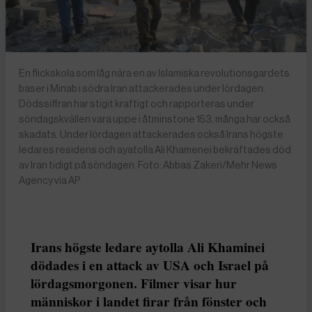
En flickskola som låg nära en av Islamiska revolutionsgardets
baser i Minab i södra Iran attackerades under lördagen.
Dödssiffran har stigit kraftigt och rapporteras under
söndagskvällen vara uppe i åtminstone 153, många har också
skadats. Under lördagen attackerades också Irans högste
ledares residens och ayatolla Ali Khamenei bekräftades död
av Iran tidigt på söndagen. Foto: Abbas Zakeri/Mehr News
Agency via AP
Irans högste ledare aytolla Ali Khaminei
dödades i en attack av USA och Israel på
lördagsmorgonen. Filmer visar hur
människor i landet firar från fönster och