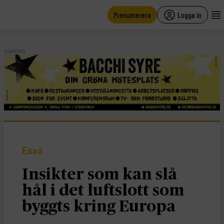
main
content
Prenumerera
Logga in
ANNONS
Essä
Insikter som kan slå
hål i det luftslott som
byggts kring Europa