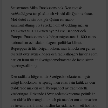
Statsvetaren Mike Enockssons bok
Den svensk
radikalhögern
tar på sätt och vis vid där Quinns slutar.
Mot slutet av sin bok gör Quinn en snabb
sammanfattning i två stycken om utveckling mellan
1500-talet till 1800-talets syn på civilisationer och
Europa. Enockssons bok börjar någonstans i 1800-talets
nationalism och slutar i dagens politiska klimat.
Begreppen är lite röriga i boken, men Enocksson ger en
översikt över svensk höger och radikalhögers historia som
har lett fram till att Sverigedemokraterna de facto sitter i
regeringsställning.
Den radikala högern, där Sverigedemokraterna ingår
enligt Enocksson, är spretig men enas i sin kritik av den
etablerade makten och åberopandet av traditionella
värderingar. Drivande i Sverigedemokraternas politik är
den rädsla för mångkultur och påståendet om en invasion
av invandrare, främst muslimska sådana, som ett hot mot