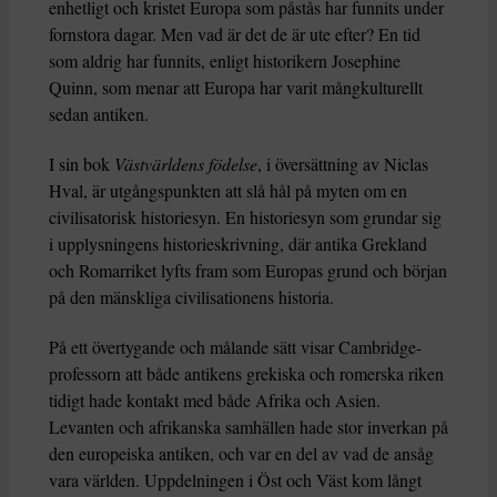
enhetligt och kristet Europa som påstås har funnits under
fornstora dagar. Men vad är det de är ute efter? En tid
som aldrig har funnits, enligt historikern Josephine
Quinn, som menar att Europa har varit mångkulturellt
sedan antiken.
I sin bok
Västvärldens födelse
, i översättning av Niclas
Hval, är utgångspunkten att slå hål på myten om en
civilisatorisk historiesyn. En historiesyn som grundar sig
i upplysningens historieskrivning, där antika Grekland
och Romarriket lyfts fram som Europas grund och början
på den mänskliga civilisationens historia.
På ett övertygande och målande sätt visar Cambridge-
professorn att både antikens grekiska och romerska riken
tidigt hade kontakt med både Afrika och Asien.
Levanten och afrikanska samhällen hade stor inverkan på
den europeiska antiken, och var en del av vad de ansåg
vara världen. Uppdelningen i Öst och Väst kom långt