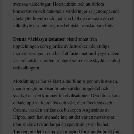
svenska värderingar. Hotet utifrån och att förlora
konservativa och nationella värderingar är genomgående
i hela ytterhögern och i på sina håll diskuteras även ett
folkutbyte när inte nog med etniskt svenska barn föds.
Denna världssyn kommer
bland annat från
uppdelningen som gjordes av historiker i den tidiga
moderniseringen, och har fått fäste i nationsbyggen. Den
västerländska särarten är något som måste skyddas enligt
radikalhögern.
Motsättningar har så klart alltid funnits genom historien,
men som Quinn visar är inte världen uppdelad och
svartvit när det kommer till civilisationer. Den första som
delade upp världen i öst och väst, eller Occidens och
Oriens, var den afrikanska biskopen Augustinus av
Hippo, men han menade inte att det var ett motsatspar
utan snarare två ändar på ett spektrum av en helhet.
Tanken om det kristna väst uppstod först under hotet från