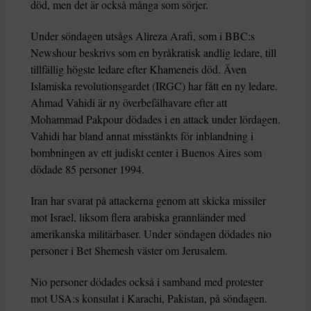
död, men det är också många som sörjer.
Under söndagen utsågs Alireza Arafi, som i BBC:s
Newshour beskrivs som en byråkratisk andlig ledare, till
tillfällig högste ledare efter Khameneis död. Även
Islamiska revolutionsgardet (IRGC) har fått en ny ledare.
Ahmad Vahidi är ny överbefälhavare efter att
Mohammad Pakpour dödades i en attack under lördagen.
Vahidi har bland annat misstänkts för inblandning i
bombningen av ett judiskt center i Buenos Aires som
dödade 85 personer 1994.
Iran har svarat på attackerna genom att skicka missiler
mot Israel, liksom flera arabiska grannländer med
amerikanska militärbaser. Under söndagen dödades nio
personer i Bet Shemesh väster om Jerusalem.
Nio personer dödades också i samband med protester
mot USA:s konsulat i Karachi, Pakistan, på söndagen.