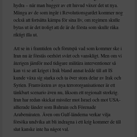
hydra – när man hugger av ett huvud växer det ut nya.
Många av de som ingår i Revolutionsgardet kommer nog
också att fortsätta kämpa för sina liv, om regimen skulle
bytas ut är det troligt att de är de första som skulle råka
riktigt illa ut.
Att se in i framtiden och förutspå vad som kommer ske i
Iran nu är förstås oerhört svårt och vanskligt. Men om vi
återigen jämför med tidigare militära interventioner så
kan vi se att kriget i Irak bland annat ledde till att IS
kunde växa sig starka och ta över stora delar av Irak och
Syrien. Framväxten av nya terrororganisationer är ett
tänkbart scenario även nu, liksom ett regionalt storkrig.
Iran har redan skickat missiler mot Israel och mot USA-
allierade länder som Bahrain och Förenade
Arabemiraten. Även om Gulf-länderna verkar vilja
försöka undvika att bli indragna i ett krig kommer de till
slut kanske inte ha något val.