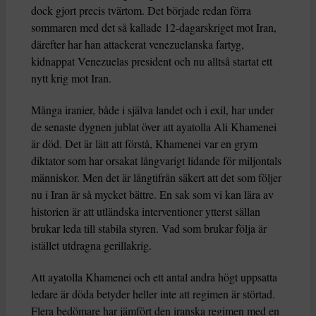
dock gjort precis tvärtom. Det började redan förra
sommaren med det så kallade 12-dagarskriget mot Iran,
därefter har han attackerat venezuelanska fartyg,
kidnappat Venezuelas president och nu alltså startat ett
nytt krig mot Iran.
Många iranier, både i själva landet och i exil, har under
de senaste dygnen jublat över att ayatolla Ali Khamenei
är död. Det är lätt att förstå, Khamenei var en grym
diktator som har orsakat långvarigt lidande för miljontals
människor. Men det är långtifrån säkert att det som följer
nu i Iran är så mycket bättre. En sak som vi kan lära av
historien är att utländska interventioner ytterst sällan
brukar leda till stabila styren. Vad som brukar följa är
istället utdragna gerillakrig.
Att ayatolla Khamenei och ett antal andra högt uppsatta
ledare är döda betyder heller inte att regimen är störtad.
Flera bedömare har jämfört den iranska regimen med en