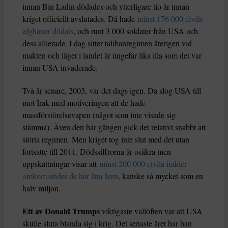
innan Bin Ladin dödades och ytterligare tio år innan
kriget officiellt avslutades. Då hade
minst 176 000 civila
afghaner dödats
, och runt 3 000 soldater från USA och
dess allierade. I dag sitter talibanregimen återigen vid
makten och läget i landet är ungefär lika illa som det var
innan USA invaderade.
Två år senare, 2003, var det dags igen. Då slog USA till
mot Irak med motiveringen att de hade
massförstörelsevapen (något som inte visade sig
stämma). Även den här gången gick det relativt snabbt att
störta regimen. Men kriget tog inte slut med det utan
fortsatte till 2011. Dödssiffrorna är osäkra men
uppskattningar visar att
minst 200 000 civila irakier
omkom under de här åtta åren
, kanske så mycket som en
halv miljon.
Ett av Donald Trumps
viktigaste vallöften var att USA
skulle sluta blanda sig i krig. Det senaste året har han