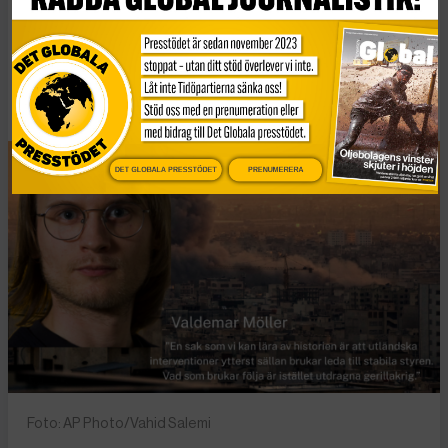
Trump har öppnat
Pandoras ask i Iran
Publicerad 5 mars, 2026
4 min lästid
DET GLOBALA PRESSTÖDET
PRENUMERERA
Foto: AP Photo/Vahid Salemi