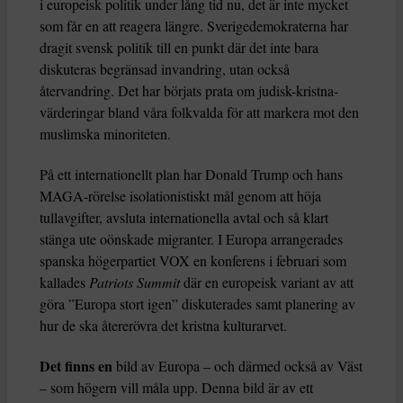
i europeisk politik under lång tid nu, det är inte mycket
som får en att reagera längre. Sverigedemokraterna har
dragit svensk politik till en punkt där det inte bara
diskuteras begränsad invandring, utan också
återvandring. Det har börjats prata om judisk-kristna-
värderingar bland våra folkvalda för att markera mot den
muslimska minoriteten.
På ett internationellt plan har Donald Trump och hans
MAGA-rörelse isolationistiskt mål genom att höja
tullavgifter, avsluta internationella avtal och så klart
stänga ute oönskade migranter. I Europa arrangerades
spanska högerpartiet VOX en konferens i februari som
kallades
Patriots Summit
där en europeisk variant av att
göra ”Europa stort igen” diskuterades samt planering av
hur de ska återerövra det kristna kulturarvet.
Det finns en
bild av Europa – och därmed också av Väst
– som högern vill måla upp. Denna bild är av ett