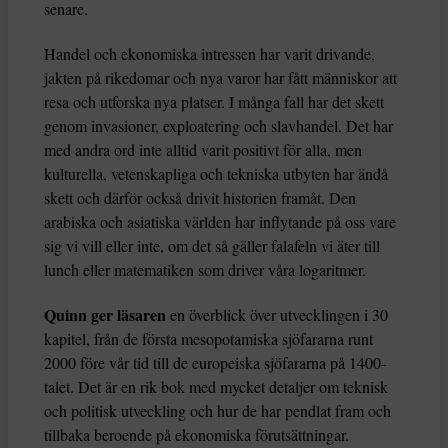
senare.
Handel och ekonomiska intressen har varit drivande,
jakten på rikedomar och nya varor har fått människor att
resa och utforska nya platser. I många fall har det skett
genom invasioner, exploatering och slavhandel. Det har
med andra ord inte alltid varit positivt för alla, men
kulturella, vetenskapliga och tekniska utbyten har ändå
skett och därför också drivit historien framåt. Den
arabiska och asiatiska världen har inflytande på oss vare
sig vi vill eller inte, om det så gäller falafeln vi äter till
lunch eller matematiken som driver våra logaritmer.
Quinn ger läsaren
en överblick över utvecklingen i 30
kapitel, från de första mesopotamiska sjöfararna runt
2000 före vår tid till de europeiska sjöfararna på 1400-
talet. Det är en rik bok med mycket detaljer om teknisk
och politisk utveckling och hur de har pendlat fram och
tillbaka beroende på ekonomiska förutsättningar.