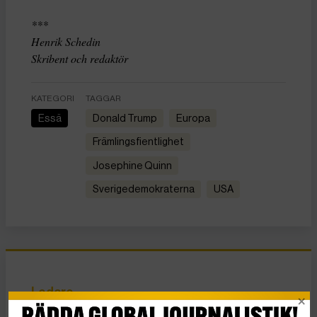
***
Henrik Schedin
Skribent och redaktör
KATEGORI
TAGGAR
Essä
Donald Trump
Europa
Främlingsfientlighet
Josephine Quinn
Sverigedemokraterna
USA
Ledare