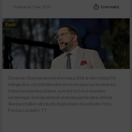
Publicerad 7 maj, 2025
5 min lästid
Drivande i Sverigedemokraternas politik är den rädsla för
mångkultur och påståendet om en invasion av invandrare,
främst muslimska sådana, som ett hot mot svenska
värderingar. Sverigedemokraternas partiledare Jimmie
Åkesson håller vårtal på Långholmen i Stockholm. Foto:
Pontus Lundahl / TT