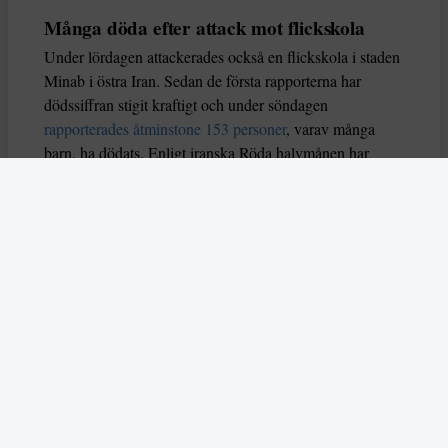
Många döda efter attack mot flickskola
Under lördagen attackerades också en flickskola i staden
Minab i östra Iran. Sedan de första rapporterna har
dödssiffran stigit kraftigt och under söndagen
rapporterades åtminstone 153 personer
, varav många
barn, ha dödats. Enligt iranska Röda halvmånen har
åtminstone 201 personer dödats i attackerna sedan i
lördags, och 747 skadats. Skolan i Minab ska ligga nära
en av Islamska revolutionsgardets baser, och rapporteras
ha träffats av flera missiler.
Flera länder har uttryckt oro för det iranska folket, och
för risken att ett större krig bryter ut i regionen. Belgiens
utrikesminister Maxime Prevot betonade på lördagen att
”det iranska folket ska inte betala för sin regerings val”.
Norges utrikesminister Espen Barth menade att
attackerna strider mot internationell rätt.