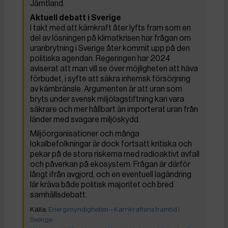
Jämtland.
Aktuell debatt i Sverige
I takt med att kärnkraft åter lyfts fram som en
del av lösningen på klimatkrisen har frågan om
uranbrytning i Sverige åter kommit upp på den
politiska agendan. Regeringen har 2024
aviserat att man vill se över möjligheten att häva
förbudet, i syfte att säkra inhemsk försörjning
av kärnbränsle. Argumenten är att uran som
bryts under svensk miljölagstiftning kan vara
säkrare och mer hållbart än importerat uran från
länder med svagare miljöskydd.
Miljöorganisationer och många
lokalbefolkningar är dock fortsatt kritiska och
pekar på de stora riskerna med radioaktivt avfall
och påverkan på ekosystem. Frågan är därför
långt ifrån avgjord, och en eventuell lagändring
lär kräva både politisk majoritet och bred
samhällsdebatt.
Energimyndigheten – Kärnkraftens framtid i
Sverige