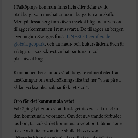
I Falköpings kommun finns hela eller delar av tio
platåberg, som innehåller uran i bergarten alunskiffer.
Men på dessa berg finns även mycket höga naturvärden,
tillägger kommunen i remissvaret. De tillägger att bergen
även ingår i Sveriges första
UNESCO-certifierade
globala geopark
, och att natur- och kulturvärdena även är
viktiga ur perspektivet en hållbar turism- och
platsutveckling.
Kommunen betonar också att tidigare erfarenheter från
ansökningar om undersökningstillstånd har ”visat på att
sådan verksamhet saknar folkligt stöd”.
Oro för det kommunala vetot
Falköping lyfter också att förslaget riskerar att urholka
den kommunala vetorätten. Om det nuvarande förbudet
tas bort, tas också det kommunala vetot bort, åtminstone
för de aktiviteter som inte skulle klassas som
”kärnteknisk verksamhet”, det vill säga i de fall där