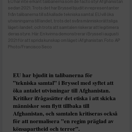
EU har inte erkänt talibanerna som de facto styr Afghanistan
sedan 2021. Trots det har Bryssel bjudit in representanter
från talibanerna till så kallade tekniska samtal. EU vill öka
utvisningarna till landet, trots det svåra människorättsliga
läget i landet, och trots att samtalen riskerar att legitimera
deras styre. Här: En kvinna demonstrerar i Bryssel i augusti
2021 för att sprida kunskap om läget i Afghanistan. Foto: AP
Photo/Francisco Seco
EU har bjudit in talibanerna för
”tekniska samtal” i Bryssel med syftet att
öka antalet utvisningar till Afghanistan.
Kritiker ifrågasätter det etiska i att skicka
människor som flytt tillbaka till
Afghanistan, och samtalen kritiseras också
för att normalisera ”en regim präglad av
könsapartheid och terror”.