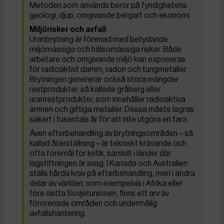
Metoden som används beror på fyndighetens
geologi, djup, omgivande bergart och ekonomi.
Miljörisker och avfall
Uranbrytning är förenad med betydande
miljömässiga och hälsomässiga risker. Både
arbetare och omgivande miljö kan exponeras
för radioaktivt damm, radon och tungmetaller.
Brytningen genererar också stora mängder
restprodukter, så kallade gråberg eller
uranrestprodukter, som innehåller radioaktiva
ämnen och giftiga metaller. Dessa måste lagras
säkert i tusentals år för att inte utgöra en fara.
Även efterbehandling av brytningsområden – så
kallad återställning – är tekniskt krävande och
ofta föremål för kritik, särskilt i länder där
lagstiftningen är svag. I Kanada och Australien
ställs hårda krav på efterbehandling, men i andra
delar av världen, som exempelvis i Afrika eller
före detta Sovjetunionen, finns ett arv av
förorenade områden och undermålig
avfallshantering.