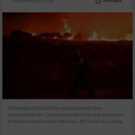
Publicerad 18 juni, 2026
2 min lästid
En ovanligt kraftfull El Niño är på gång enligt flera
vädermyndigheter. Den kvarvarande värmen kan göra nästa
år till det varmaste sedan 1850.Foto: AP Photo/Jae C. Hong