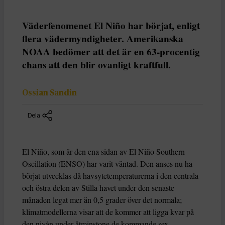
Väderfenomenet El Niño har börjat, enligt
flera vädermyndigheter. Amerikanska
NOAA bedömer att det är en 63-procentig
chans att den blir ovanligt kraftfull.
Ossian Sandin
Dela
El Niño, som är den ena sidan av El Niño Southern
Oscillation (ENSO) har varit väntad. Den anses nu ha
börjat utvecklas då havsytetemperaturerna i den centrala
och östra delen av Stilla havet under den senaste
månaden legat mer än 0,5 grader över det normala;
klimatmodellerna visar att de kommer att ligga kvar på
den nivån under åtminstone de kommande sex