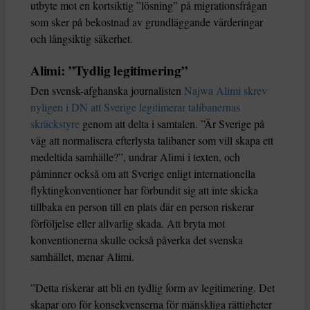
utbyte mot en kortsiktig ”lösning” på migrationsfrågan
som sker på bekostnad av grundläggande värderingar
och långsiktig säkerhet.
Alimi: ”Tydlig legitimering”
Den svensk-afghanska journalisten
Najwa Alimi skrev
nyligen i DN att Sverige legitimerar talibanernas
skräckstyre
genom att delta i samtalen. ”Är Sverige på
väg att normalisera efterlysta talibaner som vill skapa ett
medeltida samhälle?”, undrar Alimi i texten, och
påminner också om att Sverige enligt internationella
flyktingkonventioner har förbundit sig att inte skicka
tillbaka en person till en plats där en person riskerar
förföljelse eller allvarlig skada. Att bryta mot
konventionerna skulle också påverka det svenska
samhället, menar Alimi.
”Detta riskerar att bli en tydlig form av legitimering. Det
skapar oro för konsekvenserna för mänskliga rättigheter