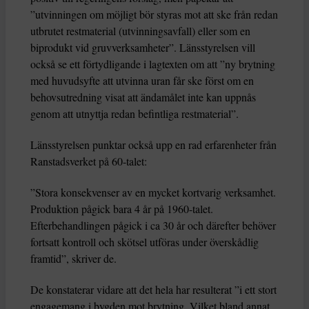
”utvinningen om möjligt bör styras mot att ske från redan
utbrutet restmaterial (utvinningsavfall) eller som en
biprodukt vid gruvverksamheter”. Länsstyrelsen vill
också se ett förtydligande i lagtexten om att ”ny brytning
med huvudsyfte att utvinna uran får ske först om en
behovsutredning visat att ändamålet inte kan uppnås
genom att utnyttja redan befintliga restmaterial”.
Länsstyrelsen punktar också upp en rad erfarenheter från
Ranstadsverket på 60-talet:
”Stora konsekvenser av en mycket kortvarig verksamhet.
Produktion pågick bara 4 år på 1960-talet.
Efterbehandlingen pågick i ca 30 år och därefter behöver
fortsatt kontroll och skötsel utföras under överskådlig
framtid”, skriver de.
De konstaterar vidare att det hela har resulterat ”i ett stort
engagemang i bygden mot brytning. Vilket bland annat