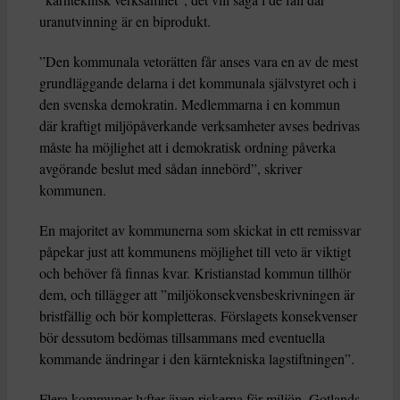
uranutvinning är en biprodukt.
”Den kommunala vetorätten får anses vara en av de mest
grundläggande delarna i det kommunala självstyret och i
den svenska demokratin. Medlemmarna i en kommun
där kraftigt miljöpåverkande verksamheter avses bedrivas
måste ha möjlighet att i demokratisk ordning påverka
avgörande beslut med sådan innebörd”, skriver
kommunen.
En majoritet av kommunerna som skickat in ett remissvar
påpekar just att kommunens möjlighet till veto är viktigt
och behöver få finnas kvar. Kristianstad kommun tillhör
dem, och tillägger att ”miljökonsekvensbeskrivningen är
bristfällig och bör kompletteras. Förslagets konsekvenser
bör dessutom bedömas tillsammans med eventuella
kommande ändringar i den kärntekniska lagstiftningen”.
Flera kommuner lyfter även riskerna för miljön. Gotlands