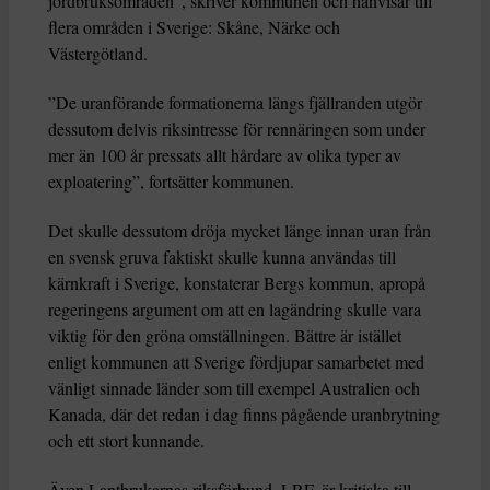
jordbruksområden”, skriver kommunen och hänvisar till
flera områden i Sverige: Skåne, Närke och
Västergötland.
”De uranförande formationerna längs fjällranden utgör
dessutom delvis riksintresse för rennäringen som under
mer än 100 år pressats allt hårdare av olika typer av
exploatering”, fortsätter kommunen.
Det skulle dessutom dröja mycket länge innan uran från
en svensk gruva faktiskt skulle kunna användas till
kärnkraft i Sverige, konstaterar Bergs kommun, apropå
regeringens argument om att en lagändring skulle vara
viktig för den gröna omställningen. Bättre är istället
enligt kommunen att Sverige fördjupar samarbetet med
vänligt sinnade länder som till exempel Australien och
Kanada, där det redan i dag finns pågående uranbrytning
och ett stort kunnande.
Även Lantbrukarnas riksförbund, LRF, är kritiska till