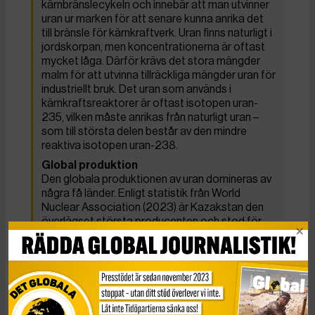
kärnbränslecykeln och innebär att man utvinner
uran ur marken för att senare kunna anrika det
till bränsle för kärnkraftverk. Uran finns naturligt i
jordskorpan, men koncentrationerna är oftast
mycket låga. Därför krävs det stora mängder
malm för att utvinna tillräckliga mängder uran för
industriellt bruk. Det uran som används i
kärnkraftsreaktorer är oftast isotopen uran-
235, vilken måste anrikas från naturligt uran –
som till största delen består av den mindre
reaktiva isotopen uran-238.
Global produktion
Den globala produktionen av uran domineras av
några få länder. Enligt statistik från World
Nuclear Association (2023) är Kazakstan den
överlägset största producenten och stod för
cirka 43 procent av världens totala
uranproduktion år 2022. Därefter följer Kanada
och Namibia, med omkring 15 respektive 11
procent av produktionen. Även Australien har
stora tillgångar, särskilt i Northern Territory och
South Australia, och landet har några av