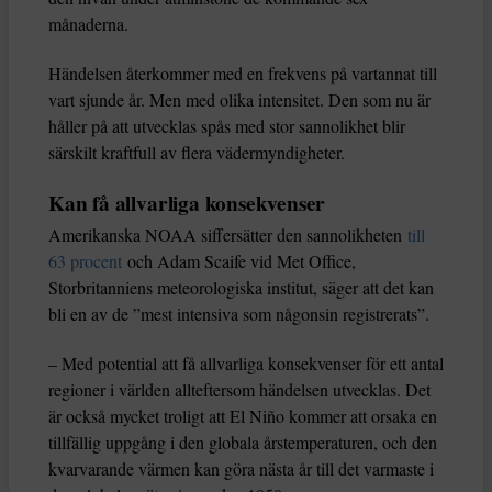
månaderna.
Händelsen återkommer med en frekvens på vartannat till
vart sjunde år. Men med olika intensitet. Den som nu är
håller på att utvecklas spås med stor sannolikhet blir
särskilt kraftfull av flera vädermyndigheter.
Kan få allvarliga konsekvenser
Amerikanska NOAA siffersätter den sannolikheten
till
63 procent
och Adam Scaife vid Met Office,
Storbritanniens meteorologiska institut, säger att det kan
bli en av de ”mest intensiva som någonsin registrerats”.
– Med potential att få allvarliga konsekvenser för ett antal
regioner i världen allteftersom händelsen utvecklas. Det
är också mycket troligt att El Niño kommer att orsaka en
tillfällig uppgång i den globala årstemperaturen, och den
kvarvarande värmen kan göra nästa år till det varmaste i