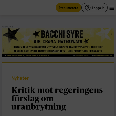
main
content
Prenumerera
Logga in
ANNONS
Nyheter
Kritik mot regeringens
förslag om
uranbrytning