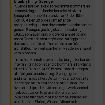
Uranbrytning i Sverige
I Sverige har det aldrig förekommit kommersiell
uranbrytning, men landet har relativt stora
fyndigheter, särskilt i alunskiffer. Under 1950–
och 60-talen utfördes omfattande
prospektering av den dåvarande svenska staten
genom Sveriges geologiska undersökning
(SGU), som även drev pilotverksamhet i bland
annat Ranstad i Västergötland. Anläggningen
där användes för att framställa uran från
alunskiffer, men verksamheten visade sig snabbt
vara olönsam.
Trots förekomsten av uranrika bergarter har det
inte funnits någon egentlig kommersiell brytning
efter 1980-talet. År 2018 beslutade riksdagen
att förbjuda uranbrytning i Sverige genom en
ändring i miljöbalken. Detta innebär att det inte
längre går att få tillstånd för att utvinna uran,
även som biprodukt vid annan gruvverksamhet.
Förbudet var en följd av miljöhänsyn och
lokalbefolkningars motstånd mot uranprojekt,
bland annat i Skåne, Västergötland och