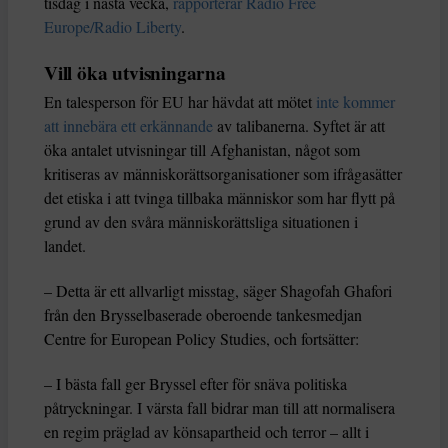
tisdag i nästa vecka,
rapporterar Radio Free
Europe/Radio Liberty
.
Vill öka utvisningarna
En talesperson för EU har hävdat att mötet
inte kommer
att innebära ett erkännande
av talibanerna. Syftet är att
öka antalet utvisningar till Afghanistan, något som
kritiseras av människorättsorganisationer som ifrågasätter
det etiska i att tvinga tillbaka människor som har flytt på
grund av den svåra människorättsliga situationen i
landet.
– Detta är ett allvarligt misstag, säger Shagofah Ghafori
från den Brysselbaserade oberoende tankesmedjan
Centre for European Policy Studies, och fortsätter:
– I bästa fall ger Bryssel efter för snäva politiska
påtryckningar. I värsta fall bidrar man till att normalisera
en regim präglad av könsapartheid och terror – allt i