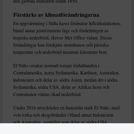
den globala mätserien sedan 1850.
Förstärks av klimatförändringarna
En uppvärmning i Stilla havet förändrar luftcirkulationen,
bland annat jetströmmens läge och fördelningen av
tropiska nederbörd, skriver Met Office vidare. Dessa
förändringar kan förskjuta stormbanor och påverka
temperatur och nederbörd tusentals kilometer bort.
El Niño orsakar normalt torrare förhållanden i
Centralamerika, norra Sydamerika, Karibien, Australien,
Indonesien och delar av södra Asien, medan det i södra
Sydamerika, södra USA, delar av Afrikas horn och
Centralasien väntas ökad nederbörd.
Under 2016 utvecklades en historiskt stark El Niño, med
svår torka och skogsbränder i bland annat Indonesien
och Australien, samtidigt som delar av södra USA,
Afrikas horn och södra Sydamerika drabbades av