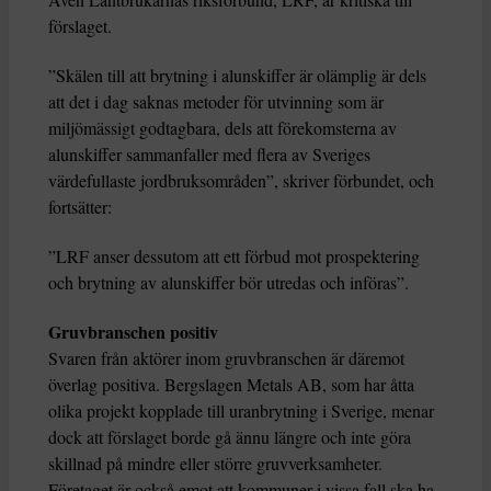
förslaget.
”Skälen till att brytning i alunskiffer är olämplig är dels
att det i dag saknas metoder för utvinning som är
miljömässigt godtagbara, dels att förekomsterna av
alunskiffer sammanfaller med flera av Sveriges
värdefullaste jordbruksområden”, skriver förbundet, och
fortsätter:
”LRF anser dessutom att ett förbud mot prospektering
och brytning av alunskiffer bör utredas och införas”.
Gruvbranschen positiv
Svaren från aktörer inom gruvbranschen är däremot
överlag positiva. Bergslagen Metals AB, som har åtta
olika projekt kopplade till uranbrytning i Sverige, menar
dock att förslaget borde gå ännu längre och inte göra
skillnad på mindre eller större gruvverksamheter.
Företaget är också emot att kommuner i vissa fall ska ha