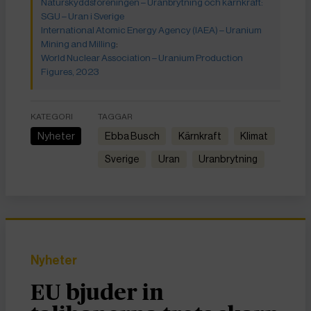
Naturskyddsföreningen – Uranbrytning och kärnkraft:
SGU – Uran i Sverige
International Atomic Energy Agency (IAEA) – Uranium
Mining and Milling
:
World Nuclear Association – Uranium Production
Figures, 2023
KATEGORI
TAGGAR
Nyheter
Ebba Busch
kärnkraft
Klimat
Sverige
uran
uranbrytning
Nyheter
EU bjuder in