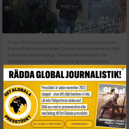
Pressfrihetsorganisationen Fundación para la Libertad de
Prensa (Flip) hedrar kollegan Cristian Herrera som sköts ihjäl
framför sin familj i lördags. Tre personer har gripits för
delaktighet i mordet. Reportrar utan gränser fördömer
mordet och kräver att både utförare och beställare av
mordet identifieras och ställs inför rätta. Foto: Fundación
para la Libertad de Prensa
Den colombianska journalisten Cristian
Hernando Herrera Nariño sköts i lördags
DET GLOBALA PRESSTÖDET
PRENUMERERA