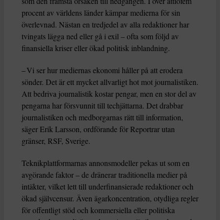
som den främsta orsaken till nedgången. I över åttiofem
procent av världens länder kämpar medierna för sin
överlevnad. Nästan en tredjedel av alla redaktioner har
tvingats lägga ned eller gå i exil – ofta som följd av
finansiella kriser eller ökad politisk inblandning.
– Vi ser hur mediernas ekonomi håller på att erodera
sönder. Det är ett mycket allvarligt hot mot journalistiken.
Att bedriva journalistik kostar pengar, men en stor del av
pengarna har försvunnit till techjättarna. Det drabbar
journalistiken och medborgarnas rätt till information,
säger Erik Larsson, ordförande för Reportrar utan
gränser, RSF, Sverige.
Teknikplattformarnas annonsmodeller pekas ut som en
avgörande faktor – de dränerar traditionella medier på
intäkter, vilket lett till underfinansierade redaktioner och
ökad självcensur. Även ägarkoncentration, otydliga regler
för offentligt stöd och kommersiella eller politiska