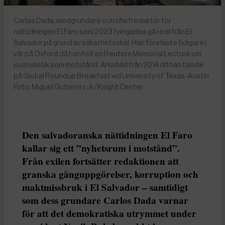
Carlos Dada, medgrundare och chefredaktör för
nättidningen El Faro som 2023 tvingades gå i exil från El
Salvador på grund av säkerhetsskäl. Han föreläste tidigare i
vår på Oxford då han höll en Reuters Memorial Lecture om
journalistik som motstånd. Arkivbild från 2014 då han talade
på Global Roundup Breakfast vid University of Texas-Austin.
Foto: Miguel Gutierrez Jr./Knight Center
Den salvadoranska nättidningen El Faro
kallar sig ett ”nyhetsrum i motstånd”.
Från exilen fortsätter redaktionen att
granska gänguppgörelser, korruption och
maktmissbruk i El Salvador – samtidigt
som dess grundare Carlos Dada varnar
för att det demokratiska utrymmet under