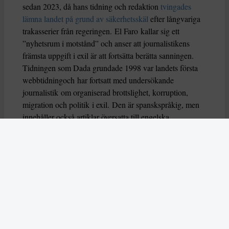
sedan 2023, då hans tidning och redaktion
tvingades
lämna landet på grund av säkerhetsskäl
efter långvariga
trakasserier från regeringen. El Faro kallar sig ett
”nyhetsrum i motstånd” och anser att journalistikens
främsta uppgift i exil är att fortsätta berätta sanningen.
Tidningen som Dada grundade 1998 var landets första
webbtidningoch har fortsatt med undersökande
journalistik om organiserad brottslighet, korruption,
migration och politik i exil. Den är spanskspråkig, men
innehåller också artiklar översatta till engelska.
Minskat demokratiskt utrymme
Dada beskrev i sin föreläsning hur det demokratiska
utrymmet i El Salvador har minskat under Nayib
Bukeles tid som president, hur Bukele genomförde en
kupp mot högsta domstolen 2021, gjorde armén och
polisen till sina egna instrument, tog kontroll över
riksåklagarens kontor och begränsade tillgången på
offentlig information. Bukele inledde också en ”häxjakt