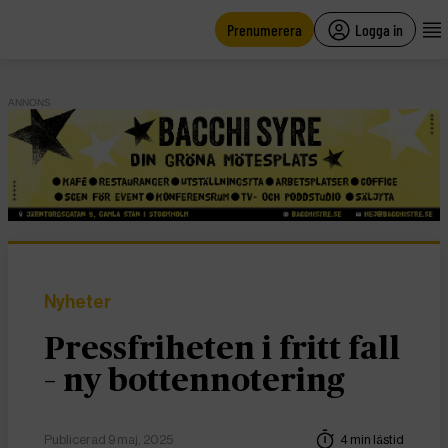
main
content
Prenumerera
Logga in
ANNONS
Nyheter
Pressfriheten i fritt fall
– ny bottennotering
Publicerad 9 maj, 2025
4 min lästid