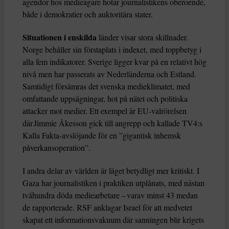
agendor hos medieägare hotar journalistikens oberoende,
både i demokratier och auktoritära stater.
Situationen i enskilda
länder visar stora skillnader.
Norge behåller sin förstaplats i indexet, med toppbetyg i
alla fem indikatorer. Sverige ligger kvar på en relativt hög
nivå men har passerats av Nederländerna och Estland.
Samtidigt försämras det svenska medieklimatet, med
omfattande uppsägningar, hot på nätet och politiska
attacker mot medier. Ett exempel är EU-valrörelsen
där Jimmie Åkesson gick till angrepp och kallade TV4:s
Kalla Fakta-avslöjande för en ”gigantisk inhemsk
påverkansoperation”.
I andra delar av världen är läget betydligt mer kritiskt. I
Gaza har journalistiken i praktiken utplånats, med nästan
tvåhundra döda mediearbetare – varav minst 43 medan
de rapporterade. RSF anklagar Israel för att medvetet
skapat ett informationsvakuum där sanningen blir krigets