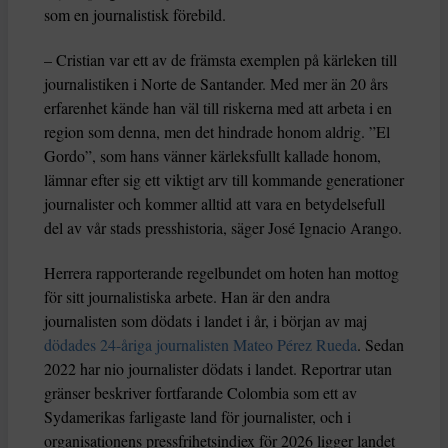
som en journalistisk förebild.
– Cristian var ett av de främsta exemplen på kärleken till
journalistiken i Norte de Santander. Med mer än 20 års
erfarenhet kände han väl till riskerna med att arbeta i en
region som denna, men det hindrade honom aldrig. ”El
Gordo”, som hans vänner kärleksfullt kallade honom,
lämnar efter sig ett viktigt arv till kommande generationer
journalister och kommer alltid att vara en betydelsefull
del av vår stads presshistoria, säger José Ignacio Arango.
Herrera rapporterande regelbundet om hoten han mottog
för sitt journalistiska arbete. Han är den andra
journalisten som dödats i landet i år, i början av maj
dödades 24-åriga journalisten Mateo Pérez Rueda
. Sedan
2022 har nio journalister dödats i landet. Reportrar utan
gränser beskriver fortfarande Colombia som ett av
Sydamerikas farligaste land för journalister, och i
organisationens pressfrihetsindiex för 2026 ligger landet