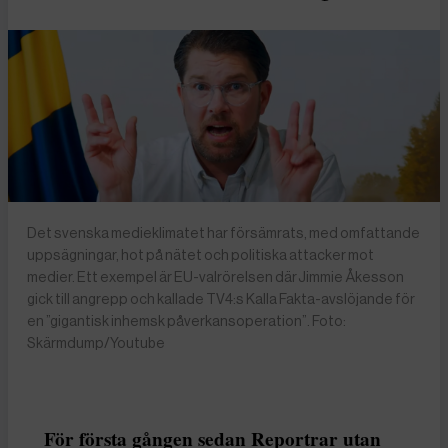
Det svenska medieklimatet har försämrats, med omfattande
uppsägningar, hot på nätet och politiska attacker mot
medier. Ett exempel är EU-valrörelsen där Jimmie Åkesson
gick till angrepp och kallade TV4:s Kalla Fakta-avslöjande för
en ”gigantisk inhemsk påverkansoperation”. Foto:
Skärmdump/Youtube
För första gången sedan Reportrar utan