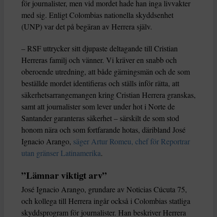
för journalister, men vid mordet hade han inga livvakter
med sig. Enligt Colombias nationella skyddsenhet
(UNP) var det på begäran av Herrera själv.
– RSF uttrycker sitt djupaste deltagande till Cristian
Herreras familj och vänner. Vi kräver en snabb och
oberoende utredning, att både gärningsmän och de som
beställde mordet identifieras och ställs inför rätta, att
säkerhetsarrangemangen kring Cristian Herrera granskas,
samt att journalister som lever under hot i Norte de
Santander garanteras säkerhet – särskilt de som stod
honom nära och som fortfarande hotas, däribland José
Ignacio Arango,
säger Artur Romeu, chef för Reportrar
utan gränser Latinamerika
.
”Lämnar viktigt arv”
José Ignacio Arango, grundare av Noticias Cúcuta 75,
och kollega till Herrera ingår också i Colombias statliga
skyddsprogram för journalister. Han beskriver Herrera