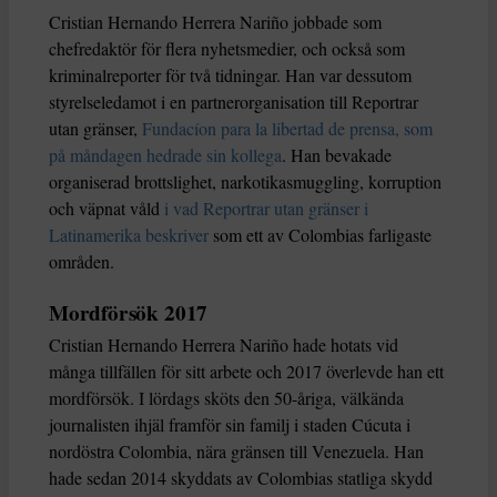
Cristian Hernando Herrera Nariño jobbade som
chefredaktör för flera nyhetsmedier, och också som
kriminalreporter för två tidningar. Han var dessutom
styrelseledamot i en partnerorganisation till Reportrar
utan gränser,
Fundacíon para la libertad de prensa, som
på måndagen hedrade sin kollega
. Han bevakade
organiserad brottslighet, narkotikasmuggling, korruption
och väpnat våld
i vad Reportrar utan gränser i
Latinamerika beskriver
som ett av Colombias farligaste
områden.
Mordförsök 2017
Cristian Hernando Herrera Nariño hade hotats vid
många tillfällen för sitt arbete och 2017 överlevde han ett
mordförsök. I lördags sköts den 50-åriga, välkända
journalisten ihjäl framför sin familj i staden Cúcuta i
nordöstra Colombia, nära gränsen till Venezuela. Han
hade sedan 2014 skyddats av Colombias statliga skydd