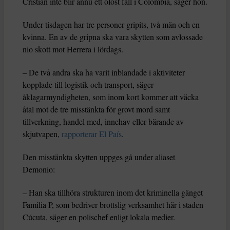
Cristian inte blir ännu ett olöst fall i Colombia, säger hon.
Under tisdagen har tre personer gripits, två män och en
kvinna. En av de gripna ska vara skytten som avlossade
nio skott mot Herrera i lördags.
– De två andra ska ha varit inblandade i aktiviteter
kopplade till logistik och transport, säger
åklagarmyndigheten, som inom kort kommer att väcka
åtal mot de tre misstänkta för grovt mord samt
tillverkning, handel med, innehav eller bärande av
skjutvapen,
rapporterar El País
.
Den misstänkta skytten uppges gå under aliaset
Demonio:
– Han ska tillhöra strukturen inom det kriminella gänget
Familia P, som bedriver brottslig verksamhet här i staden
Cúcuta, säger en polischef enligt lokala medier.