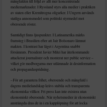
mångfalden till följd av allt mer koncentrerade
mediemarknader. I Ryssland styrs alla medier i praktiken
av staten eller Kremltrogna oligarker. I Ungern används
statliga annonsmedel som politiskt styrmedel mot
oberoende röster.
Samtidigt finns ljuspunkter. I Latinamerika märks
framsteg i Brasilien efter att Jair Bolsonaro lämnat
makten. I kontrast har läget i Argentina snabbt
försämrats. President Javier Milei har återkommande
attackerat journalister och monterat ner public service –
vilket gör medborgarna mer utlämnade åt desinformation
och propagandaspridning.
– För att garantera frihet, oberoende och mångfald i
dagens medielandskap krävs stabila och transparenta
ekonomiska villkor. Fri press kan inte existera utan
ekonomiskt oberoende. När nyhetsmedier är ekonomiskt
ansträngda dras de in i en kapplöpning för att locka