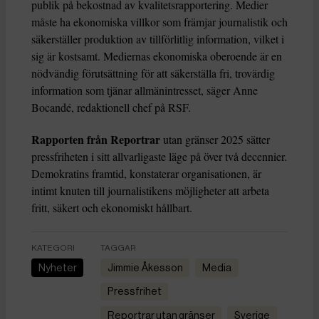
publik på bekostnad av kvalitetsrapportering. Medier
måste ha ekonomiska villkor som främjar journalistik och
säkerställer produktion av tillförlitlig information, vilket i
sig är kostsamt. Mediernas ekonomiska oberoende är en
nödvändig förutsättning för att säkerställa fri, trovärdig
information som tjänar allmänintresset, säger Anne
Bocandé, redaktionell chef på RSF.
Rapporten från Reportrar
utan gränser 2025 sätter
pressfriheten i sitt allvarligaste läge på över två decennier.
Demokratins framtid, konstaterar organisationen, är
intimt knuten till journalistikens möjligheter att arbeta
fritt, säkert och ekonomiskt hållbart.
KATEGORI
TAGGAR
Nyheter
Jimmie Åkesson
media
Pressfrihet
Reportrar utan gränser
Sverige