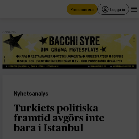
main
content
Prenumerera
Logga in
ANNONS
Nyhetsanalys
Turkiets politiska
framtid avgörs inte
bara i Istanbul