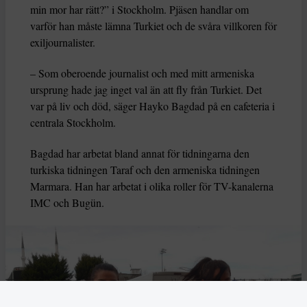
min mor har rätt?” i Stockholm. Pjäsen handlar om
varför han måste lämna Turkiet och de svåra villkoren för
exiljournalister.
– Som oberoende journalist och med mitt armeniska
ursprung hade jag inget val än att fly från Turkiet. Det
var på liv och död, säger Hayko Bagdad på en cafeteria i
centrala Stockholm.
Bagdad har arbetat bland annat för tidningarna den
turkiska tidningen Taraf och den armeniska tidningen
Marmara. Han har arbetat i olika roller för TV-kanalerna
IMC och Bugün.