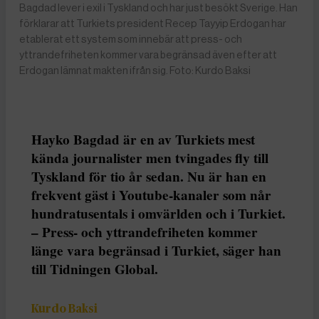
Bagdad lever i exil i Tyskland och har just besökt Sverige. Han
förklarar att Turkiets president Recep Tayyip Erdogan har
etablerat ett system som innebär att press- och
yttrandefriheten kommer vara begränsad även efter att
Erdogan lämnat makten ifrån sig. Foto: Kurdo Baksi
Hayko Bagdad är en av Turkiets mest
kända journalister men tvingades fly till
Tyskland för tio år sedan. Nu är han en
frekvent gäst i Youtube-kanaler som når
hundratusentals i omvärlden och i Turkiet.
– Press- och yttrandefriheten kommer
länge vara begränsad i Turkiet, säger han
till Tidningen Global.
Kurdo Baksi