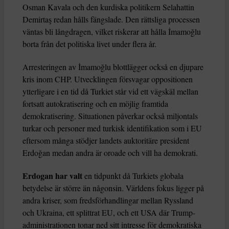
Osman Kavala och den kurdiska politikern Selahattin
Demirtaş redan hålls fängslade. Den rättsliga processen
väntas bli långdragen, vilket riskerar att hålla İmamoğlu
borta från det politiska livet under flera år.
Arresteringen av İmamoğlu blottlägger också en djupare
kris inom CHP. Utvecklingen försvagar oppositionen
ytterligare i en tid då Turkiet står vid ett vägskäl mellan
fortsatt autokratisering och en möjlig framtida
demokratisering. Situationen påverkar också miljontals
turkar och personer med turkisk identifikation som i EU
eftersom många stödjer landets auktoritäre president
Erdoğan medan andra är oroade och vill ha demokrati.
Erdogan har valt
en tidpunkt då Turkiets globala
betydelse är större än någonsin. Världens fokus ligger på
andra kriser, som fredsförhandlingar mellan Ryssland
och Ukraina, ett splittrat EU, och ett USA där Trump-
administrationen tonar ned sitt intresse för demokratiska