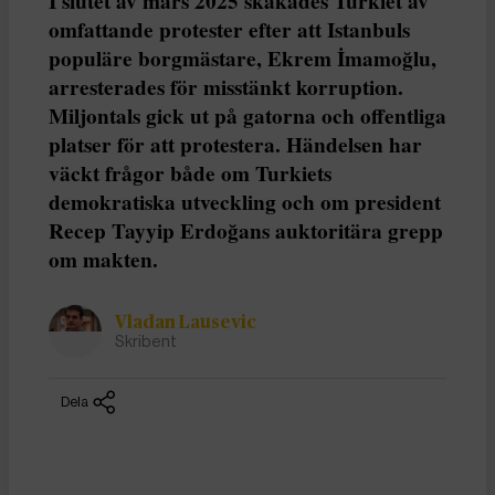
I slutet av mars 2025 skakades Turkiet av
omfattande protester efter att Istanbuls
populäre borgmästare, Ekrem İmamoğlu,
arresterades för misstänkt korruption.
Miljontals gick ut på gatorna och offentliga
platser för att protestera. Händelsen har
väckt frågor både om Turkiets
demokratiska utveckling och om president
Recep Tayyip Erdoğans auktoritära grepp
om makten.
Vladan Lausevic
Skribent
Dela