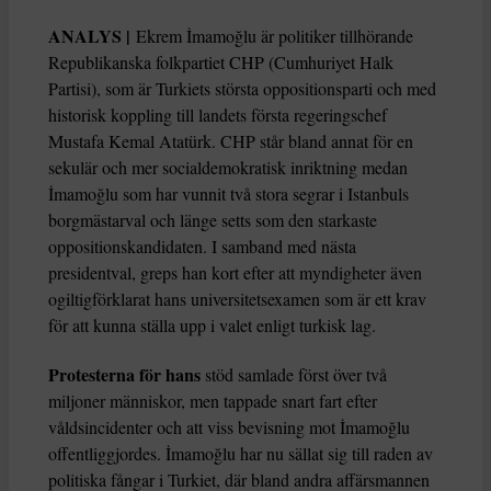
ANALYS |
Ekrem İmamoğlu är politiker tillhörande
Republikanska folkpartiet CHP (Cumhuriyet Halk
Partisi), som är Turkiets största oppositionsparti och med
historisk koppling till landets första regeringschef
Mustafa Kemal Atatürk. CHP står bland annat för en
sekulär och mer socialdemokratisk inriktning medan
İmamoğlu som har vunnit två stora segrar i Istanbuls
borgmästarval och länge setts som den starkaste
oppositionskandidaten. I samband med nästa
presidentval, greps han kort efter att myndigheter även
ogiltigförklarat hans universitetsexamen som är ett krav
för att kunna ställa upp i valet enligt turkisk lag.
Protesterna för hans
stöd samlade först över två
miljoner människor, men tappade snart fart efter
våldsincidenter och att viss bevisning mot İmamoğlu
offentliggjordes. İmamoğlu har nu sällat sig till raden av
politiska fångar i Turkiet, där bland andra affärsmannen