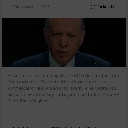
Publicerad 6 maj, 2025
2 min lästid
EU ser Turkiet som en viktig aktör i NATO, i Mellanöstern och i
Centralasien. Hur Turkiets politiska framtid utvecklas
kommer därför inte bara avgöras i Istanbul eller Ankara utan i
hur resten av världen väljer att agera, eller titta bort. Foto: AP
Photo/Rafiq Maqbool