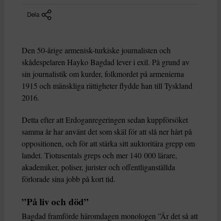
Dela
Den 50-årige armenisk-turkiske journalisten och
skådespelaren Hayko Bagdad lever i exil. På grund av
sin journalistik om kurder, folkmordet på armenierna
1915 och mänskliga rättigheter flydde han till Tyskland
2016.
Detta efter att Erdoganregeringen sedan kuppförsöket
samma år har använt det som skäl för att slå ner hårt på
oppositionen, och för att stärka sitt auktoritära grepp om
landet. Tiotusentals greps och mer 140 000 lärare,
akademiker, poliser, jurister och offentliganställda
förlorade sina jobb på kort tid.
”På liv och död”
Bagdad framförde häromdagen monologen ”Är det så att