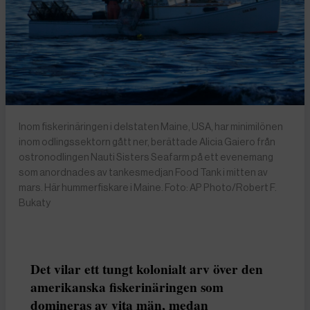
Inom fiskerinäringen i delstaten Maine, USA, har minimilönen
inom odlingssektorn gått ner, berättade Alicia Gaiero från
ostronodlingen Nauti Sisters Seafarm på ett evenemang
som anordnades av tankesmedjan Food Tank i mitten av
mars. Här hummerfiskare i Maine. Foto: AP Photo/Robert F.
Bukaty
Det vilar ett tungt kolonialt arv över den
amerikanska fiskerinäringen som
domineras av vita män, medan