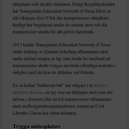
rättigheter och skydd i delstaten. Enligt Regnbågsfonden
har Transgender Education Network of Texas blivit en
allt viktigare röst i USA där transpersoners rättigheter
kraftigt har begränsats under de senaste åren och där
transpersoner utsätts för allt grövre hatretorik.
2017 kunde Transgender Education Network of Texas
under ledning av Emmett Schelling tillsammans med
andra aktörer stoppa en lag som skulle ha inneburit att
transpersoner skulle tvingas använda offentliga toaletter i
enlighet med det kön de tilldelats vid födseln.
En så kallad ”bathroom bill” har tidigare i år
införts i
delstaten Kansas
, en lag som nu tillämpas men som ska
prövas i domstol efter att två transpersoner tillsammans
med medborgarrättsorganisationen American Civil
Liberties Union har stämt delstaten.
Trygga mötesplatser