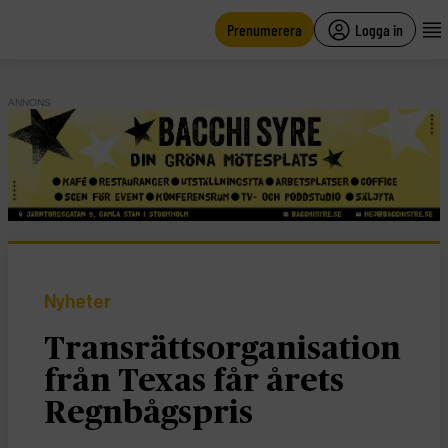
main
content
Prenumerera
Logga in
ANNONS
Nyheter
Transrättsorganisation
från Texas får årets
Regnbågspris