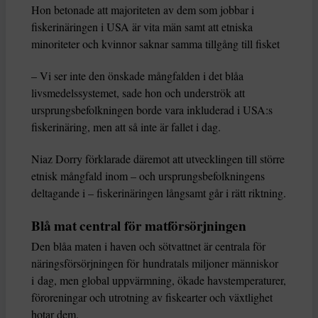
Hon betonade att majoriteten av dem som jobbar i
fiskerinäringen i USA är vita män samt att etniska
minoriteter och kvinnor saknar samma tillgång till fisket
– Vi ser inte den önskade mångfalden i det blåa
livsmedelssystemet, sade hon och underströk att
ursprungsbefolkningen borde vara inkluderad i USA:s
fiskerinäring, men att så inte är fallet i dag.
Niaz Dorry förklarade däremot att utvecklingen till större
etnisk mångfald inom – och ursprungsbefolkningens
deltagande i – fiskerinäringen långsamt går i rätt riktning.
Blå mat central för matförsörjningen
Den blåa maten i haven och sötvattnet är centrala för
näringsförsörjningen för hundratals miljoner människor
i dag, men global uppvärmning, ökade havstemperaturer,
föroreningar och utrotning av fiskearter och växtlighet
hotar dem.