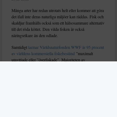
Många arter har redan utrotats helt eller kommer att göra
det ifall inte deras naturliga miljöer kan räddas. Fisk och
skaldjur framhålls också som ett hälsosammare alternativ
till det röda köttet. Den vilda fisken är också
näringsrikare än den odlade.
Samtidigt
larmar Världsnaturfonden WWF är 95 procent
av världens kommersiella fiskebestånd
”maximalt
utnyttjade eller ”överfiskade”. Majoriteten av
fiskebestånden mår således dåligt och därför är det
viktigt att välja hållbart fiske till tallriken.
Dessa frågor diskuterades när Danielle Nierenburg,
amerikansk aktivist, journalist och författare samt
ordförande för tankesmedjan Food Tank
nyligen
anordnade ett möte om blå mat i Boston, USA. Food
Tank är en idéburen organisation som i 13 år har verkat
för en positiv omvandling av matproduktion och -