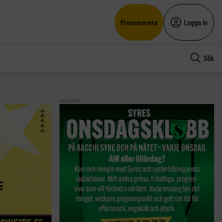
Prenumerera
Logga in
Sök
ANNONS