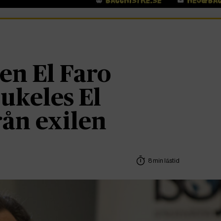
en El Faro
ukeles El
rån exilen
8 min lästid