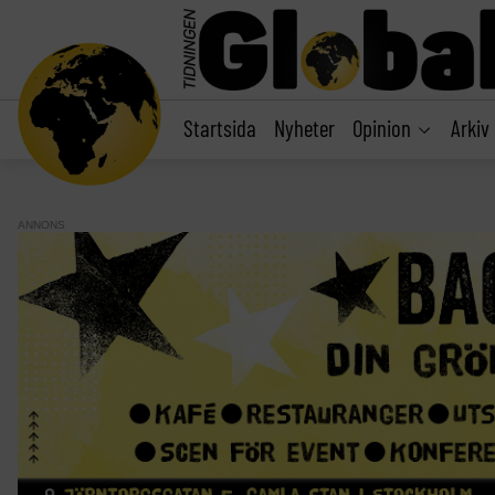
main
content
Startsida
Nyheter
Opinion
Arkiv
ANNONS