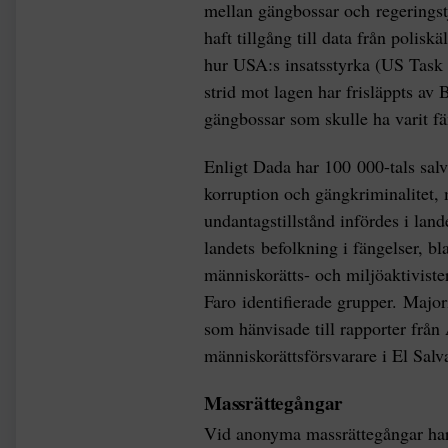
mellan gängbossar och regeringstj
haft tillgång till data från polis
hur USA:s insatsstyrka (US Task 
strid mot lagen har frisläppts av 
gängbossar som skulle ha varit fä
Enligt Dada har 100 000-tals sal
korruption och gängkriminalitet,
undantagstillstånd infördes i lan
landets befolkning i fängelser, 
människorätts- och miljöaktiviste
Faro identifierade grupper. Major
som hänvisade till rapporter frå
människorättsförsvarare i El Salv
Massrättegångar
Vid anonyma massrättegångar har