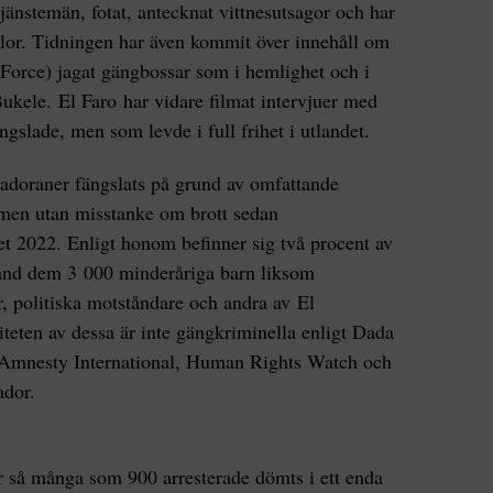
änstemän, fotat, antecknat vittnesutsagor och har
källor. Tidningen har även kommit över innehåll om
Force) jagat gängbossar som i hemlighet och i
Bukele. El Faro har vidare filmat intervjuer med
ngslade, men som levde i full frihet i utlandet.
vadoraner fängslats på grund av omfattande
 men utan misstanke om brott sedan
det 2022. Enligt honom befinner sig två procent av
bland dem 3 000 minderåriga barn liksom
r, politiska motståndare och andra av El
iteten av dessa är inte gängkriminella enligt Dada
n Amnesty International, Human Rights Watch och
ador.
 så många som 900 arresterade dömts i ett enda