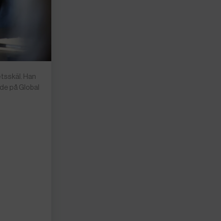
etsskäl. Han
ade på Global