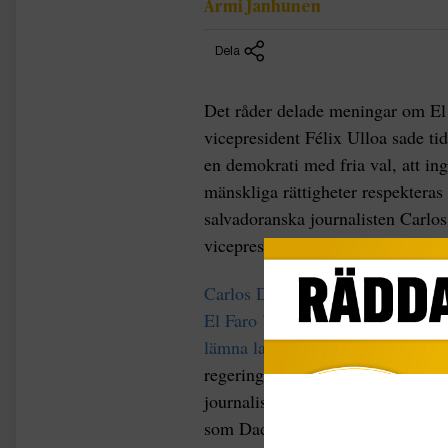
Armi Janhunen
Dela
Det råder delade meningar om El 
vicepresident Félix Ulloa sade tidi
en demokrati med fria val, att in
mänskliga rättigheter respekteras
salvadoranska journalisten Carlo
vicepresidenten ljög i en föreläs
Carlos Dada, medgrundare av oc
El Faro
befinner sig i exil sedan
lämna landet på grund av säkerhe
regeringen. El Faro kallar sig et
journalistikens främsta uppgift i e
som Dada grundade 1998 var lande