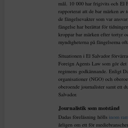
mål. 10 000 har frigivits och El 
rapporterat att de bar märken av to
de fängelsevakter som var ansvari
fängelse har berättat för tidninge
kroppar bar märken efter tortyr o
myndigheterna på fängelserna oft
Situationen i El Salvador förvärr
Foreign Agents Law som gör det om
regimens godkännande. Enligt Dada
organisationer (NGO) och oberoen
oberoende journalister samt ett d
Salvador.
Journalistik som motstånd
Dadas föreläsning hölls
inom ram
årligen om ett för mediebranschen