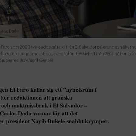
aro som 2023 tvingades gå i exil från El Salvador på grund av säkerh
al Lecture om journalistik som motstånd. Arkivbild från 2014 då han tal
Gutierrez Jr./Knight Center
en El Faro kallar sig ett ”nyhetsrum i
ätter redaktionen att granska
 och maktmissbruk i El Salvador –
Carlos Dada varnar för att det
r president Nayib Bukele snabbt krymper.