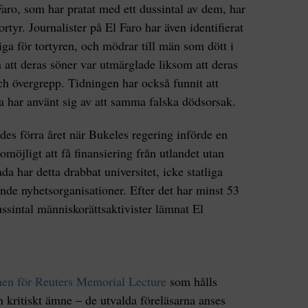
Faro, som har pratat med ett dussintal av dem, har
rtyr. Journalister på El Faro har även identifierat
ga för tortyren, och mödrar till män som dött i
n att deras söner var utmärglade liksom att deras
ch övergrepp. Tidningen har också funnit att
a har använt sig av att samma falska dödsorsak.
ades förra året när Bukeles regering införde en
öjligt att få finansiering från utlandet utan
 har detta drabbat universitet, icke statliga
de nyhetsorganisationer. Efter det har minst 53
ussintal människorättsaktivister lämnat El
en för Reuters Memorial Lecture
som hålls
 kritiskt ämne – de utvalda föreläsarna anses