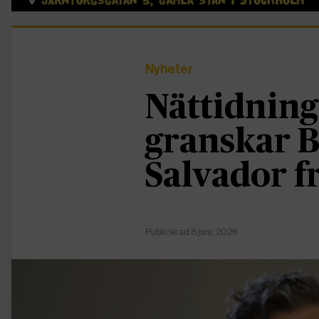
Nyheter
Nättidning
granskar B
Salvador f
Publicerad 8 juni, 2026