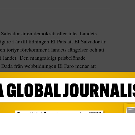
Salvador är en demokrati eller inte. Landets
gare i år till tidningen El País att El Salvador är
gen tortyr förekommer i landets fängelser och att
 i landet. Den mångfaldigt prisbelönade
s Dada från webbtidningen El Faro menar att
ning tidigare under våren.
h chefredaktör
för den hyllade,
digitala tidningen
 2023, då hans tidning och redaktion
tvingades
tsskäl
efter långvariga trakasserier från
t ”nyhetsrum i motstånd” och anser att
xil är att fortsätta berätta sanningen. Tidningen
ts första webbtidningoch har fortsatt med