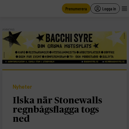
main
content
Prenumerera
Logga in
ANNONS
Nyheter
Ilska när Stonewalls
regnbågsflagga togs
ned