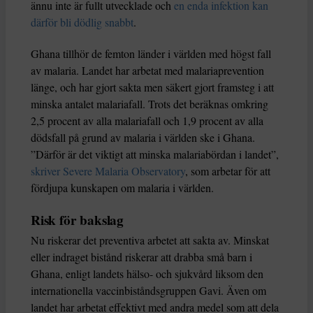
ännu inte är fullt utvecklade och
en enda infektion kan
därför bli dödlig snabbt
.
Ghana tillhör de femton länder i världen med högst fall
av malaria. Landet har arbetat med malariaprevention
länge, och har gjort sakta men säkert gjort framsteg i att
minska antalet malariafall. Trots det beräknas omkring
2,5 procent av alla malariafall och 1,9 procent av alla
dödsfall på grund av malaria i världen ske i Ghana.
”Därför är det viktigt att minska malariabördan i landet”,
skriver Severe Malaria Observatory
, som arbetar för att
fördjupa kunskapen om malaria i världen.
Risk för bakslag
Nu riskerar det preventiva arbetet att sakta av. Minskat
eller indraget bistånd riskerar att drabba små barn i
Ghana, enligt landets hälso- och sjukvård liksom den
internationella vaccinbiståndsgruppen Gavi. Även om
landet har arbetat effektivt med andra medel som att dela