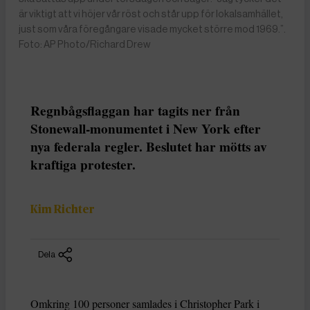
är viktigt att vi höjer vår röst och står upp för lokalsamhället,
just som våra föregångare visade mycket större mod 1969.”.
Foto: AP Photo/Richard Drew
Regnbågsflaggan har tagits ner från
Stonewall-monumentet i New York efter
nya federala regler. Beslutet har mötts av
kraftiga protester.
Kim Richter
Dela
Omkring 100 personer samlades i Christopher Park i