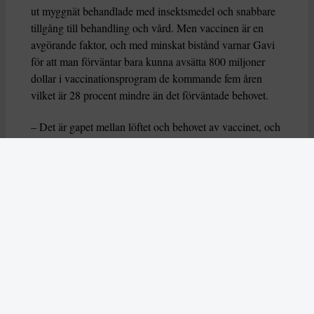
ut myggnät behandlade med insektsmedel och snabbare
tillgång till behandling och vård. Men vaccinen är en
avgörande faktor, och med minskat bistånd varnar Gavi
för att man förväntar bara kunna avsätta 800 miljoner
dollar i vaccinationsprogram de kommande fem åren
vilket är 28 procent mindre än det förväntade behovet.
– Det är gapet mellan löftet och behovet av vaccinet, och
de resurser vi har för att tillhandahålla det,
säger Scott
Gordon som är chef för Gavis malariaprogram till
Reuters
.
Enligt Gavi kan minskade vaccinationsnivåer innebära
omkring 19 000 förlorade liv. Uppskattningen har
bygger på modellering av vaccinernas effekt som utförts
av forskare vid Imperial College London och Swiss
Tropical and Public Health Institute, och har inte
rapporterats förrän nu.