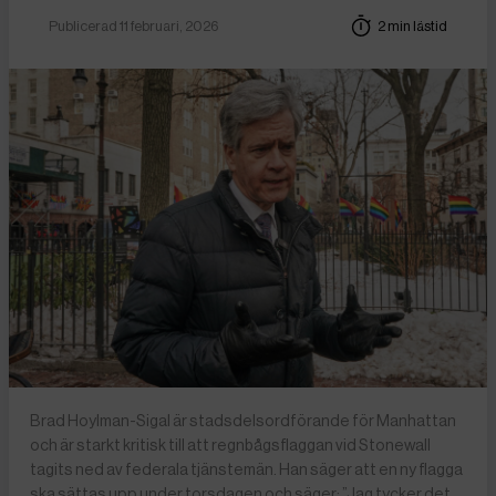
Publicerad 11 februari, 2026
2 min lästid
Brad Hoylman-Sigal är stadsdelsordförande för Manhattan
och är starkt kritisk till att regnbågsflaggan vid Stonewall
tagits ned av federala tjänstemän. Han säger att en ny flagga
ska sättas upp under torsdagen och säger: ”Jag tycker det