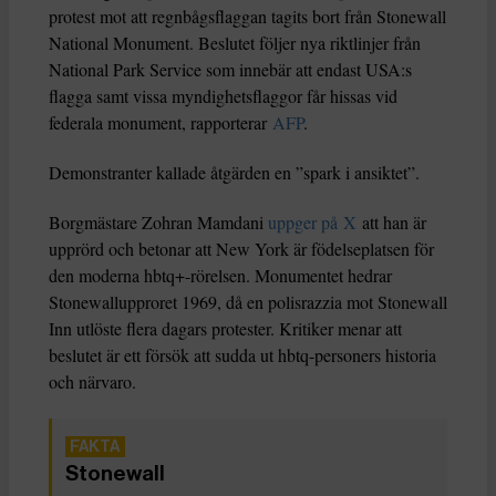
protest mot att regnbågsflaggan tagits bort från Stonewall
National Monument. Beslutet följer nya riktlinjer från
National Park Service som innebär att endast USA:s
flagga samt vissa myndighetsflaggor får hissas vid
federala monument, rapporterar
AFP
.
Demonstranter kallade åtgärden en ”spark i ansiktet”.
Borgmästare Zohran Mamdani
uppger på X
att han är
upprörd och betonar att New York är födelseplatsen för
den moderna hbtq+-rörelsen. Monumentet hedrar
Stonewallupproret 1969, då en polisrazzia mot Stonewall
Inn utlöste flera dagars protester. Kritiker menar att
beslutet är ett försök att sudda ut hbtq-personers historia
och närvaro.
Stonewall