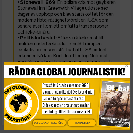
•
Stonewall 1969:
En polisrazzia mot gaybaren
Stonewall Inn i Greenwich Village utlöste sex
dagar av upplopp och blev startskottet för den
moderna hbtq-rättighetsrörelsen i USA, som
senare även kom att omfatta transpersoner
och icke-binära.
•
Politiska beslut:
Efter sin återkomst till
makten undertecknade Donald Trump en
exekutiv order som slår fast att USA endast
erkänner två kön. Kort därefter tog National
Park Service bort formuleringar om trans- och
queera personers roll i monumentets
historiebeskrivning på webbplatsen.
AFP
KATEGORI
TAGGAR
Nyheter
hbtqi
stonewall
USA
DET GLOBALA PRESSTÖDET
PRENUMERERA