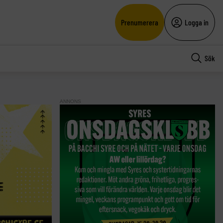
Prenumerera
Logga in
Sök
ANNONS