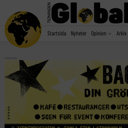
main
content
Startsida
Nyheter
Opinion
Arkiv
ANNONS