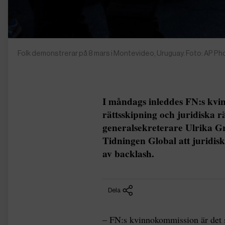
Folk demonstrerar på 8 mars i Montevideo, Uruguay. Foto: AP 
I måndags inleddes FN:s kvi
rättsskipning och juridiska 
generalsekreterare Ulrika Gr
Tidningen Global att juridisk
av backlash.
Dela
– FN:s kvinnokommission är det s