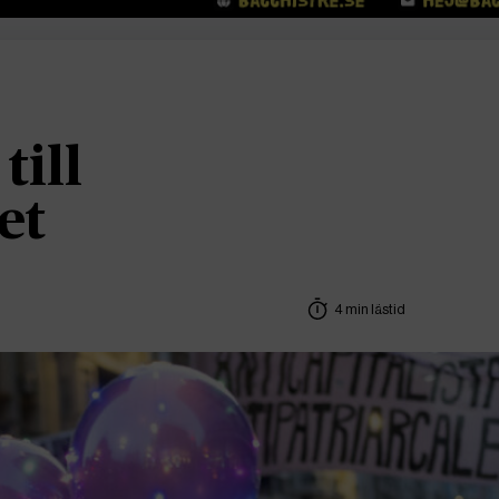
till
et
4 min lästid