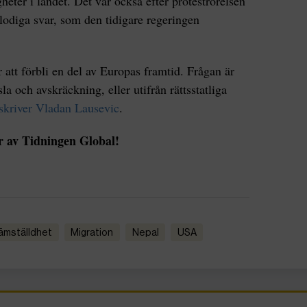
heter i landet. Det var också efter proteströrelsen
lodiga svar, som den tidigare regeringen
att förbli en del av Europas framtid. Frågan är
la och avskräckning, eller utifrån rättsstatliga
skriver Vladan Lausevic
.
r av Tidningen Global!
Jämställdhet
migration
Nepal
USA