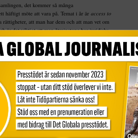
örsamlingen, det kommer så många
tt häftigt möte att vara på. Temat i år är
access to
ka rättigheter, att man har dem och att man vet om
sh är det viktigt att man åtminstone har juridiska
nventioner att luta sig emot,
säger hon
.
uella med en kampanj som lanserades under
ndags. Kampanjen har tagit fasta på World
 det med dagens takt i det globala
a 122 år innan världen når jämställdhet. För att
 Women Sverige i söndags en kampanj där de
l år 2148 för att då kunna fira global
mband med kvinnodagen för att uppmärksamma att
sarbetet, och att det är absurt att det ska ta så
 vet att det inte är full jämställdhet men inte