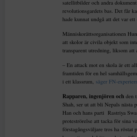
satellitbilder och andra dokument 
revolutionsgardets bas. Det får kan
hade kunnat undgå att det var ett
Människorättsorganisationen Hum
att skolor är civila objekt som in
transparent utredning, liksom att 
– En attack mot en skola är ett al
framtiden för en hel samhällsgeme
i ett klassrum,
säger FN-experter
Rapparen, ingenjören och
den t
Shah, ser ut att bli Nepals nästa 
Han och hans parti Rastriya Swata
proteströrelse att tacka för sina
förstagångsväljare tros ha rösta