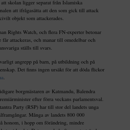
att skolan ligger separat från Islamiska
alen att ifrågasätta att den som gick till attack
 civilt objekt som attackerades.
an Rights Watch, och flera FN-experter betonar
te får attackeras, och manar till omedelbar och
ansvariga ställs till svars.
lvarligt angrepp på barn, på utbildning och på
nskap. Det finns ingen ursäkt för att döda flickor
na
.
idigare borgmästaren av Katmandu, Balendra
premiärminister efter förra veckans parlamentsval.
ntra Party (RSP) har till stor del landets unga
 valframgångar. Många av landets 800 000
t på honom, i hopp om förändring, mindre