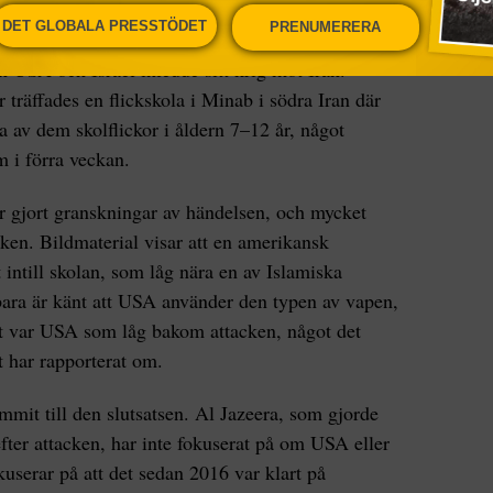
ort. Så borde det inte vara,
säger Ulrika Grandin
.
DET GLOBALA PRESSTÖDET
PRENUMERERA
n USA och Israel inledde sitt krig mot Iran.
 träffades en flickskola i Minab i södra Iran där
 av dem skolflickor i åldern 7–12 år, något
m i förra veckan.
er gjort granskningar av händelsen, och mycket
ken. Bildmaterial visar att en amerikansk
intill skolan, som låg nära en av Islamiska
bara är känt att USA använder den typen av vapen,
det var USA som låg bakom attacken, något det
at har rapporterat om.
it till den slutsatsen. Al Jazeera, som gjorde
fter attacken, har inte fokuserat på om USA eller
kuserar på att det sedan 2016 var klart på