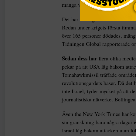
många vet att vi ligger så långt b
Det har snart gått två veckor seda
Redan under krigets första timmar
över 165 personer dödades, många
Tidningen Global rapporterade o
Sedan dess har
flera olika medi
pekar på att USA låg bakom attac
Tomahawkmissil träffade området 
revolutionsgardets baser. Då det 
inte Israel, tyder mycket på att 
journalistiska nätverket Bellingc
Även the New York Times har komm
sin granskning bara några dagar e
Israel låg bakom attacken utan fo