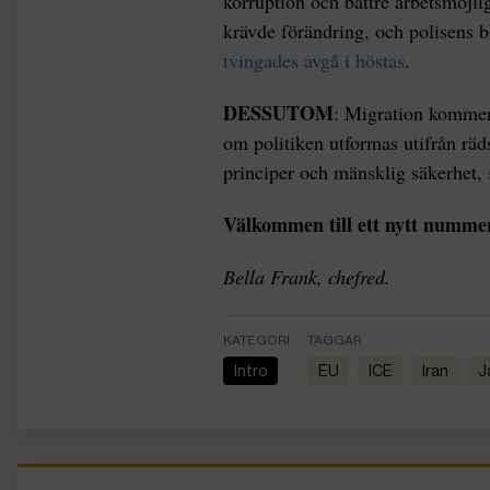
korruption och bättre arbetsmöjlig
krävde förändring, och polisens b
tvingades avgå i höstas
.
DESSUTOM
: Migration kommer 
om politiken utformas utifrån räds
principer och mänsklig säkerhet,
Välkommen till ett nytt numme
Bella Frank, chefred.
KATEGORI
TAGGAR
Intro
EU
ICE
Iran