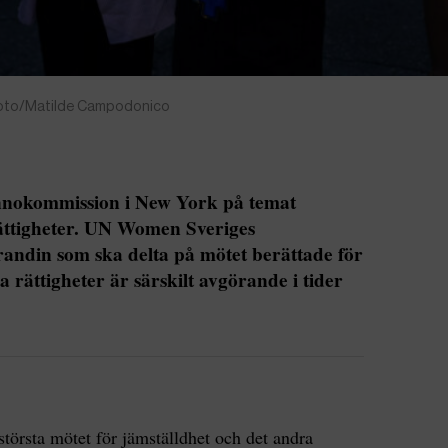
Photo/Matilde Campodonico
nnokommission i New York på temat
rättigheter. UN Women Sveriges
andin som ska delta på mötet berättade för
a rättigheter är särskilt avgörande i tider
törsta mötet för jämställdhet och det andra