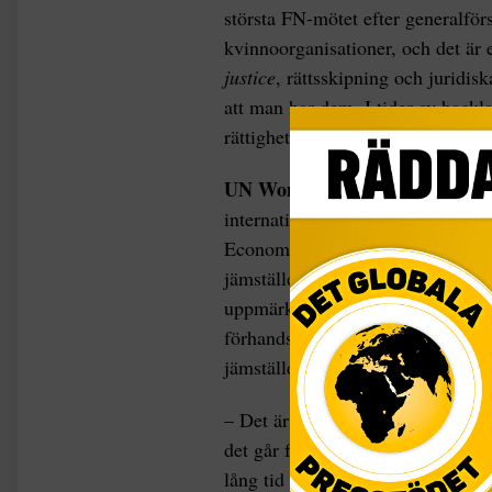
största FN-mötet efter generalf
kvinnoorganisationer, och det är e
justice
, rättsskipning och juridis
att man har dem. I tider av backla
rättigheter och internationella ko
UN Women Sverige är
också akt
internationella kvinnodagen i sö
Economic Forums uträkning om att
jämställdhetsarbetet kommer att t
uppmärksamma det lanserade UN
förhandsbokat utomhusannonser til
jämställdhet.
– Det är en kampanj vi gör i sa
det går för långsamt i jämställdhet
lång tid att nå jämställdhet. Många