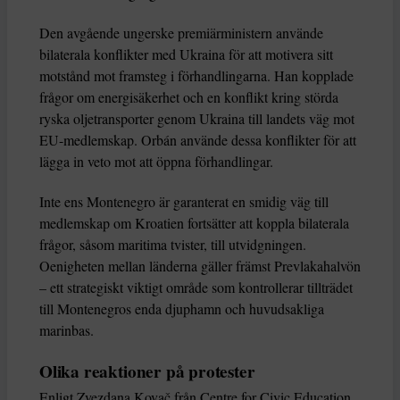
Den avgående ungerske premiärministern använde
bilaterala konflikter med Ukraina för att motivera sitt
motstånd mot framsteg i förhandlingarna. Han kopplade
frågor om energisäkerhet och en konflikt kring störda
ryska oljetransporter genom Ukraina till landets väg mot
EU-medlemskap. Orbán använde dessa konflikter för att
lägga in veto mot att öppna förhandlingar.
Inte ens Montenegro är garanterat en smidig väg till
medlemskap om Kroatien fortsätter att koppla bilaterala
frågor, såsom maritima tvister, till utvidgningen.
Oenigheten mellan länderna gäller främst Prevlakahalvön
– ett strategiskt viktigt område som kontrollerar tillträdet
till Montenegros enda djuphamn och huvudsakliga
marinbas.
Olika reaktioner på protester
Enligt Zvezdana Kovač från Centre for Civic Education,