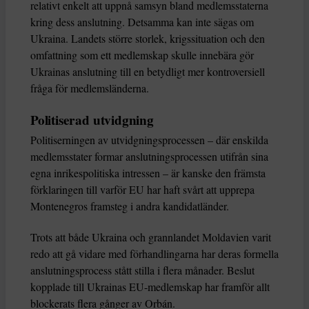
relativt enkelt att uppnå samsyn bland medlemsstaterna
kring dess anslutning. Detsamma kan inte sägas om
Ukraina. Landets större storlek, krigssituation och den
omfattning som ett medlemskap skulle innebära gör
Ukrainas anslutning till en betydligt mer kontroversiell
fråga för medlemsländerna.
Politiserad utvidgning
Politiserningen av utvidgningsprocessen – där enskilda
medlemsstater formar anslutningsprocessen utifrån sina
egna inrikespolitiska intressen – är kanske den främsta
förklaringen till varför EU har haft svårt att upprepa
Montenegros framsteg i andra kandidatländer.
Trots att både Ukraina och grannlandet Moldavien varit
redo att gå vidare med förhandlingarna har deras formella
anslutningsprocess stått stilla i flera månader. Beslut
kopplade till Ukrainas EU-medlemskap har framför allt
blockerats flera gånger av Orbán.