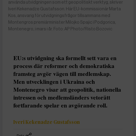
använda utvidgningen som ett geopolitiskt verktyg, skriver
Iveri Kekenadze Gustafsson. Här EU-kommissionär Marta
Kos, ansvarig för utvidgningsfrågor tillsammans med
Montengros premiärminister Milojko Spajic i Podgorica,
Montenegro, i mars i år. Foto: AP Photo/Risto Bozovic
EU:s utvidgning ska formellt sett vara en
process där reformer och demokratiska
framsteg avgör vägen till medlemskap.
Men utvecklingen i Ukraina och
Montenegro visar att geopolitik, nationella
intressen och medlemsländers vetorätt
fortfarande spelar en avgörande roll.
Iveri Kekenadze Gustafsson
Dela