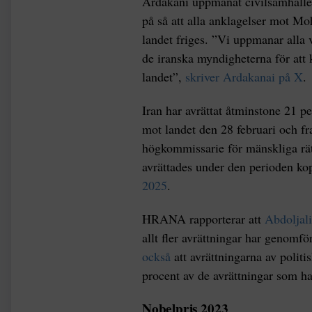
Ardakani uppmanat civilsamhälleso
på så att alla anklagelser mot Mo
landet friges. ”Vi uppmanar alla v
de iranska myndigheterna för att k
landet”,
skriver Ardakanai på X
.
Iran har avrättat åtminstone 21 p
mot landet den 28 februari och fra
högkommissarie för mänskliga rät
avrättades under den perioden kop
2025
.
HRANA rapporterar att
Abdoljali
allt fler avrättningar har genomf
också
att avrättningarna av politi
procent av de avrättningar som ha
Nobelpris 2023