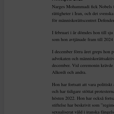
Narges Mohammadi fick Nobels fre
rättigheter i Iran, och det svens
för människorättscentret Defende
I februari i år dömdes hon till sju 
som hon avtjänade fram till 2024
I december förra året greps hon 
advokaten och människorättsakti
december. Vid ceremonin krävde 
Alkordi och andra.
Hon har fortsatt att vara politiskt
och har tidigare stöttat proteste
hösten 2022. Hon har också fortsa
stiftelse har beskrivit som ”regi
sexualiserat våld i iranska fängel