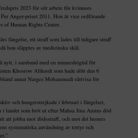
dspris 2023 för sitt arbete för kvinnors
ka Per Anger-priset 2011. Hon är vice ordförande
rs of Human Rights Center.
års fängelse, ett straff som lades till tidigare straff
 då hon släpptes av medicinska skäl.
på nytt, i samband med en minneshögtid för
visten Khosrow Alikordi som hade dött den 6
bland annat Narges Mohammadi rättvisa för
 aktiv och hungerstrejkade i februari i fängelset,
rna i landet som bröt ut efter Mahsa Jina Amins död
tt att jobba mot dödsstraff, och mot det hennes
mens systematiska användning av tortyr och
ser.”