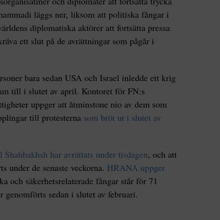
rganisatiner och diplomater att fortsätta trycka
hammadi läggs ner, liksom att politiska fångar i
ärldens diplomatiska aktörer att fortsätta pressa
räva ett slut på de avrättningar som pågår i
ersoner bara sedan USA och Israel inledde ett krig
m till i slutet av april. Kontoret för FN:s
tigheter uppger att åtminstone nio av dem som
plingar till protesterna
som bröt ut i slutet av
l Shahbakhsh har avrättats under tisdagen
, och att
örts under de senaste veckorna.
HRANA uppger
ska och säkerhetsrelaterade fångar står för 71
r genomförts sedan i slutet av februari.