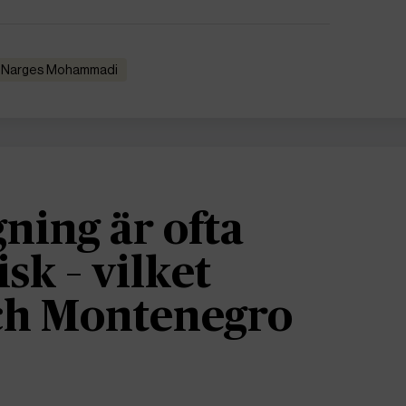
Narges Mohammadi
gning är ofta
isk – vilket
ch Montenegro