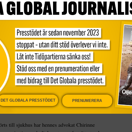
Fler artiklar av skribenten
Mohammadi-stiftelsen att hon hade flyttats till
 vårdas av ”sitt egna medicinska team”.
Hennes
r lättade över att nu hon vårdas där, men varnar
amgått hur illa däran hon är.
på en skör tråd, säger hennes man Taghi
DET GLOBALA PRESSTÖDET
PRENUMERERA
ts till sjukhus har hennes advokat Chirinne