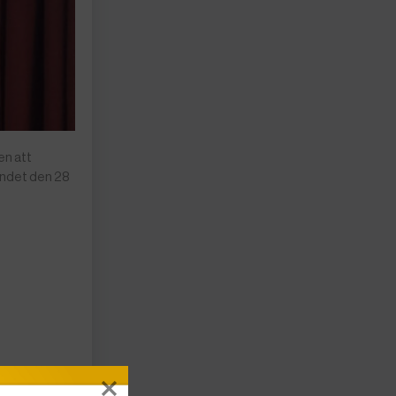
en att
landet den 28