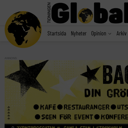
main
content
Startsida
Nyheter
Opinion
Arkiv
ANNONS