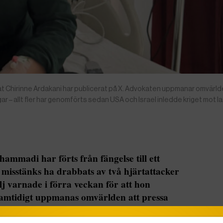
 Chirinne Ardakani har publicerat på X. Advokaten uppmanar omvärld
gar – allt fler har genomförts sedan USA och Israel inledde kriget mot 
mmadi har förts från fängelse till ett
 misstänks ha drabbats av två hjärtattacker
ilj varnade i förra veckan för att hon
. Samtidigt uppmanas omvärlden att pressa
r och kräva att avrättningarna i landet