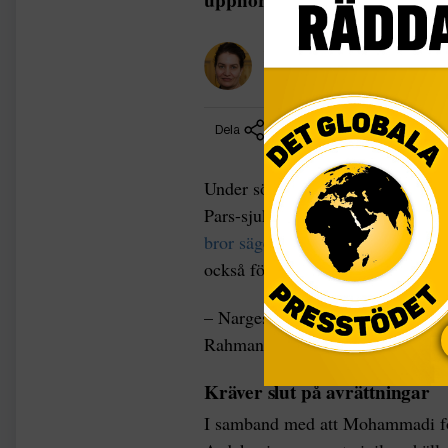
Bella Frank
Chefredaktör
Dela
Under söndagen meddelade Narges 
Pars-sjukhuset i Teheran där hon
bror säger till BBC
att familjen ä
också för att det ännu inte har fr
– Narges Mohammadis liv hänger 
Rahmani, som bor i Paris.
Kräver slut på avrättningar
I samband med att Mohammadi för