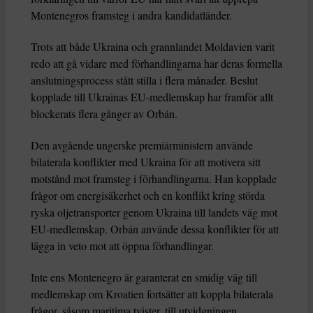
Montenegros framsteg i andra kandidatländer.
Trots att både Ukraina och grannlandet Moldavien varit
redo att gå vidare med förhandlingarna har deras formella
anslutningsprocess stått stilla i flera månader. Beslut
kopplade till Ukrainas EU-medlemskap har framför allt
blockerats flera gånger av Orbán.
Den avgående ungerske premiärministern använde
bilaterala konflikter med Ukraina för att motivera sitt
motstånd mot framsteg i förhandlingarna. Han kopplade
frågor om energisäkerhet och en konflikt kring störda
ryska oljetransporter genom Ukraina till landets väg mot
EU-medlemskap. Orbán använde dessa konflikter för att
lägga in veto mot att öppna förhandlingar.
Inte ens Montenegro är garanterat en smidig väg till
medlemskap om Kroatien fortsätter att koppla bilaterala
frågor, såsom maritima tvister, till utvidgningen.