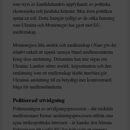
som styrs av kandidatlandets uppfyllande av politiska,
ekonomiska och juridiska kriterier. Men även politiken
spelar en roll. Detta framgår tydligt av de olika framsteg
som Ukraina och Montenegro har gjort mot EU-
medlemskap.
Montenegros lilla storlek och medlemskap i Nato gör det
relativt enkelt att uppnå samsyn bland medlemsstaterna
kring dess anslutning. Detsamma kan inte sägas om
Ukraina. Landets större storlek, krigssituation och den
omfattning som ett medlemskap skulle innebära gör
Ukrainas anslutning till en betydligt mer kontroversiell
fråga för medlemsländerna.
Politiserad utvidgning
Politiserningen av utvidgningsprocessen – där enskilda
medlemsstater formar anslutningsprocessen utifrån sina
egna inrikespolitiska intressen – är kanske den främsta
förklaringen till varför EU har haft svårt att upprepa