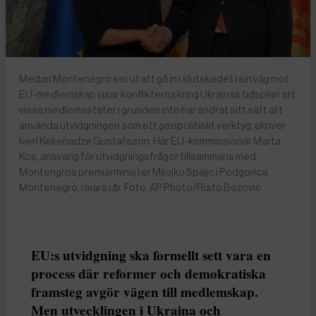
Medan Montenegro ser ut att gå in i slutskedet i sin väg mot
EU-medlemskap visar konflikterna kring Ukrainas tidsplan att
vissa medlemsstater i grunden inte har ändrat sitt sätt att
använda utvidgningen som ett geopolitiskt verktyg, skriver
Iveri Kekenadze Gustafsson. Här EU-kommissionär Marta
Kos, ansvarig för utvidgningsfrågor tillsammans med
Montengros premiärminister Milojko Spajic i Podgorica,
Montenegro, i mars i år. Foto: AP Photo/Risto Bozovic
EU:s utvidgning ska formellt sett vara en
process där reformer och demokratiska
framsteg avgör vägen till medlemskap.
Men utvecklingen i Ukraina och