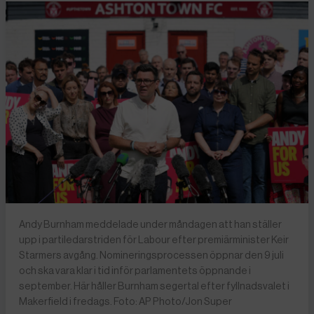
Andy Burnham meddelade under måndagen att han ställer
upp i partiledarstriden för Labour efter premiärminister Keir
Starmers avgång. Nomineringsprocessen öppnar den 9 juli
och ska vara klar i tid inför parlamentets öppnande i
september. Här håller Burnham segertal efter fyllnadsvalet i
Makerfield i fredags. Foto: AP Photo/Jon Super