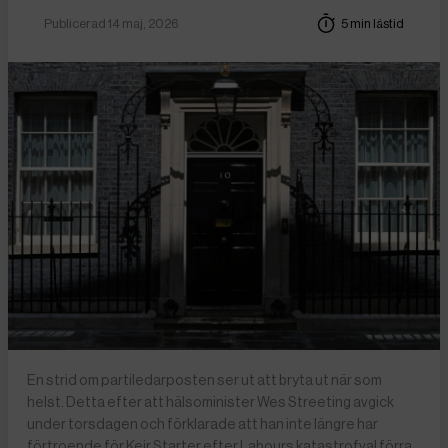
Publicerad 14 maj, 2026
5 min lästid
En strid om partiledarposten ser ut att bryta ut när som
helst. Detta efter att hälsominister Wes Streeting avgick
under torsdagen och förklarade att han inte längre har
förtroende för Keir Starter efter Labours katastrofval förra