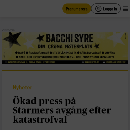
main
content
Prenumerera
Logga in
ANNONS
Nyheter
Ökad press på
Starmers avgång efter
katastrofval