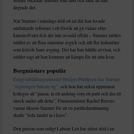
Senare backade Starmer från talet och sade att han
ångrade det.
När Starmer i måndags höll ett tal där han lovade
omfattande reformer i ett försök att gå vidare efter
katastrofvalet fick det inte avsedd effekt – Starmer möttes
istället av att flera ministrar avgick och allt fler ledamöter
som krävde hans avgång. Det har han hittills avvisat, och
istället sagt att han kommer att kämpa för att sitta kvar.
Borgmästare populär
Enligt utbildningsminister Bridget Phillipson har Starmer
”regeringen bakom sig”
, och hon har också uppmanat
kollegor att ”pausa, ta ett andetag som ett parti och dra ett
streck under allt detta”. Finansminister Rachel Reeves
varnar liksom Starmer för att en partiledarutmaning
skulle ”leda landet in i kaos”.
Den person som enligt Labour List har störst stöd i en