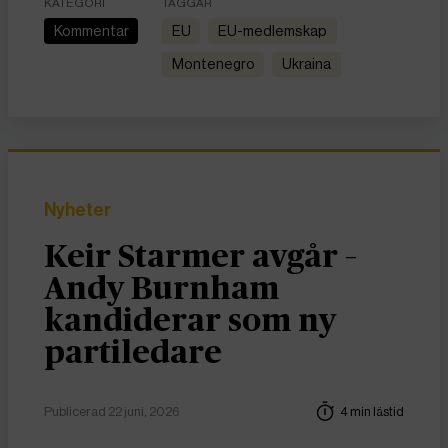
KATEGORI
TAGGAR
Kommentar
EU
EU-medlemskap
Montenegro
Ukraina
Nyheter
Keir Starmer avgår –
Andy Burnham
kandiderar som ny
partiledare
Publicerad 22 juni, 2026
4 min lästid