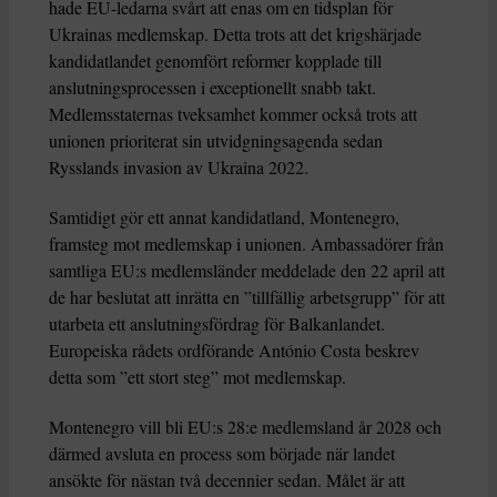
hade EU-ledarna svårt att enas om en tidsplan för
Ukrainas medlemskap. Detta trots att det krigshärjade
kandidatlandet genomfört reformer kopplade till
anslutningsprocessen i exceptionellt snabb takt.
Medlemsstaternas tveksamhet kommer också trots att
unionen prioriterat sin utvidgningsagenda sedan
Rysslands invasion av Ukraina 2022.
Samtidigt gör ett annat kandidatland, Montenegro,
framsteg mot medlemskap i unionen. Ambassadörer från
samtliga EU:s medlemsländer meddelade den 22 april att
de har beslutat att inrätta en ”tillfällig arbetsgrupp” för att
utarbeta ett anslutningsfördrag för Balkanlandet.
Europeiska rådets ordförande António Costa beskrev
detta som ”ett stort steg” mot medlemskap.
Montenegro vill bli EU:s 28:e medlemsland år 2028 och
därmed avsluta en process som började när landet
ansökte för nästan två decennier sedan. Målet är att