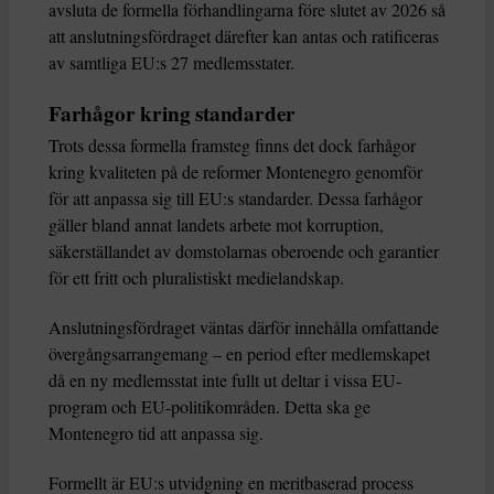
avsluta de formella förhandlingarna före slutet av 2026 så
att anslutningsfördraget därefter kan antas och ratificeras
av samtliga EU:s 27 medlemsstater.
Farhågor kring standarder
Trots dessa formella framsteg finns det dock farhågor
kring kvaliteten på de reformer Montenegro genomför
för att anpassa sig till EU:s standarder. Dessa farhågor
gäller bland annat landets arbete mot korruption,
säkerställandet av domstolarnas oberoende och garantier
för ett fritt och pluralistiskt medielandskap.
Anslutningsfördraget väntas därför innehålla omfattande
övergångsarrangemang – en period efter medlemskapet
då en ny medlemsstat inte fullt ut deltar i vissa EU-
program och EU-politikområden. Detta ska ge
Montenegro tid att anpassa sig.
Formellt är EU:s utvidgning en meritbaserad process