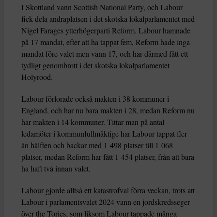
I Skottland vann Scottish National Party, och Labour
fick dela andraplatsen i det skotska lokalparlamentet med
Nigel Farages ytterhögerparti Reform. Labour hamnade
på 17 mandat, efter att ha tappat fem, Reform hade inga
mandat före valet men vann 17, och har därmed fått ett
tydligt genombrott i det skotska lokalparlamentet
Holyrood.
Labour förlorade också makten i 38 kommuner i
England, och har nu bara makten i 28, medan Reform nu
har makten i 14 kommuner. Tittar man på antal
ledamöter i kommunfullmäktige har Labour tappat fler
än hälften och backar med 1 498 platser till 1 068
platser, medan Reform har fått 1 454 platser, från att bara
ha haft två innan valet.
Labour gjorde alltså ett katastrofval förra veckan, trots att
Labour i parlamentsvalet 2024 vann en jordskredsseger
över the Tories, som liksom Labour tappade många