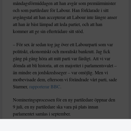
måndagsförmiddagen att han avgår som premiärminister
och som partiledare för Labour. Han förklarade i sitt
avgångstal att han accepterar att Labour inte längre anser
att han är bäst lämpad att leda partiet, och att han
kommer att ge sin efterträdare sitt stöd.
– För sex år sedan tog jag över ett Labourparti som var
politiskt, ekonomiskt och moraliskt bankrutt. Jag fick
gång på gång höra att mitt parti var färdigt. Att vi var
dömda att bli historia, att en majoritet i parlamentsvalet –
än mindre en jordskredsseger – var omöjlig. Men vi
motbevisade dem, eftersom vi förändrade vårt parti, sade
Starmer,
rapporterar BBC
.
Nomineringsprocessen för en ny partiledare öppnar den
9 juli, en ny partiledare ska vara på plats innan
parlamentet samlas i september.
Burnham kandiderar