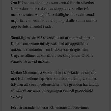
Om EU ser utvidgningen som central för sin säkerhet
kan besluten inte riskera att stoppas av en eller två
medlemsstater. Att gå från enhällighet till kvalificerad
majoritet vid beslut om utvidgning skulle kunna snabba
upp beslutsfattandet i rådet.
Samtidigt måste EU säkerställa att man inte släpper in
länder som senare misslyckas med att upprätthålla
unionens standarder – en lärdom som dragits från
Ungerns alltmer auktoritära utveckling under Orbáns
senaste 16 år vid makten.
Medan Montenegro verkar gå in i slutskedet av sin väg
mot EU-medlemskap visar konflikterna kring Ukrainas
tidsplan att vissa medlemsstater inte i grunden har ändrat
sitt sätt att använda utvidgningen som ett geopolitiskt
verktyg.
För närvarande hanterar EU snarare än övervinner