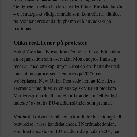
Oenigheten mellan länderna gäller främst Prevlakahalvön
– ett strategiskt viktigt område som kontrollerar tillträdet
till Montenegros enda djuphamn och huvudsakliga
marinbas.
Olika reaktioner på protester
Enligt Zvezdana Kovač från Centre for Civic Education,
en organisation som övervakar Montenegros framsteg
mot EU-medlemskap, utgör Kroatien en ”hanterbar risk”
i anslutningsprocessen. I en intervju 2025 med
webbplatsen New Union Post sade hon att Kroatiens
agerande ”inte drivs av en strategisk vilja att blockera
Montenegro” och att landet fortfarande har ”ett tydligt
intresse” av att ha EU-medlemsländer som grannar.
Vetobeslut drivna av bilaterala konflikter har bidragit till
besvikelse i vissa kandidatländer. I Nordmakedonien,
som först ansökte om EU-medlemskap redan 2004, har