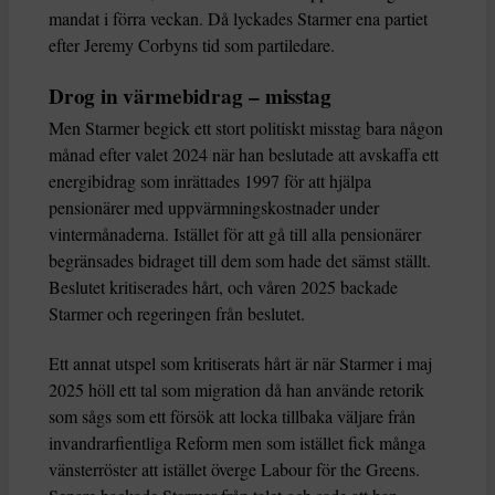
mandat i förra veckan. Då lyckades Starmer ena partiet
efter Jeremy Corbyns tid som partiledare.
Drog in värmebidrag – misstag
Men Starmer begick ett stort politiskt misstag bara någon
månad efter valet 2024 när han beslutade att avskaffa ett
energibidrag som inrättades 1997 för att hjälpa
pensionärer med uppvärmningskostnader under
vintermånaderna. Istället för att gå till alla pensionärer
begränsades bidraget till dem som hade det sämst ställt.
Beslutet kritiserades hårt, och våren 2025 backade
Starmer och regeringen från beslutet.
Ett annat utspel som kritiserats hårt är när Starmer i maj
2025 höll ett tal som migration då han använde retorik
som sågs som ett försök att locka tillbaka väljare från
invandrarfientliga Reform men som istället fick många
vänsterröster att istället överge Labour för the Greens.