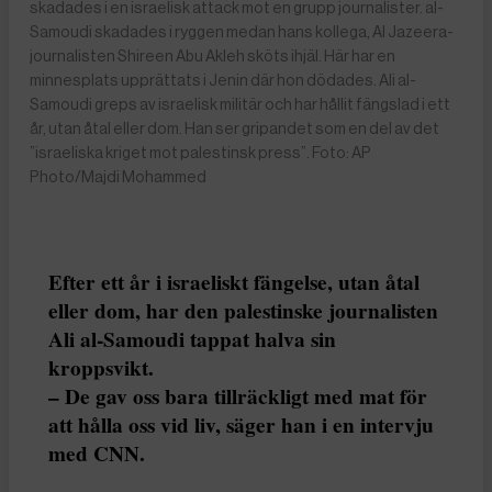
skadades i en israelisk attack mot en grupp journalister. al-
Samoudi skadades i ryggen medan hans kollega, Al Jazeera-
journalisten Shireen Abu Akleh sköts ihjäl. Här har en
minnesplats upprättats i Jenin där hon dödades. Ali al-
Samoudi greps av israelisk militär och har hållit fängslad i ett
år, utan åtal eller dom. Han ser gripandet som en del av det
”israeliska kriget mot palestinsk press”. Foto: AP
Photo/Majdi Mohammed
Efter ett år i israeliskt fängelse, utan åtal
eller dom, har den palestinske journalisten
Ali al-Samoudi tappat halva sin
kroppsvikt.
– De gav oss bara tillräckligt med mat för
att hålla oss vid liv, säger han i en intervju
med CNN.