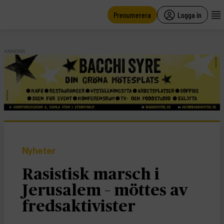
main
content
Prenumerera
Logga in
ANNONS
Nyheter
Rasistisk marsch i
Jerusalem – möttes av
fredsaktivister