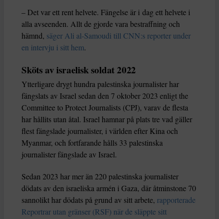
– Det var ett rent helvete. Fängelse är i dag ett helvete i
alla avseenden. Allt de gjorde vara bestraffning och
hämnd,
säger Ali al-Samoudi till CNN:s reporter under
en intervju i sitt hem
.
Sköts av israelisk soldat 2022
Ytterligare drygt hundra palestinska journalister har
fängslats av Israel sedan den 7 oktober 2023 enligt the
Committee to Protect Journalists (CPJ), varav de flesta
har hållits utan åtal. Israel hamnar på plats tre vad gäller
flest fängslade journalister, i världen efter Kina och
Myanmar, och fortfarande hålls 33 palestinska
journalister fängslade av Israel.
Sedan 2023 har mer än 220 palestinska journalister
dödats av den israeliska armén i Gaza, där åtminstone 70
sannolikt har dödats på grund av sitt arbete,
rapporterade
Reportrar utan gränser (RSF) när de släppte sitt