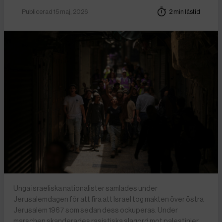
Publicerad 15 maj, 2026
2 min lästid
Unga israeliska nationalister samlades under
Jerusalemdagen för att fira att Israel tog makten över östra
Jerusalem 1967 som sedan dess ockuperas. Under
marschen skanderades rasistiska slagord mot palestinier.