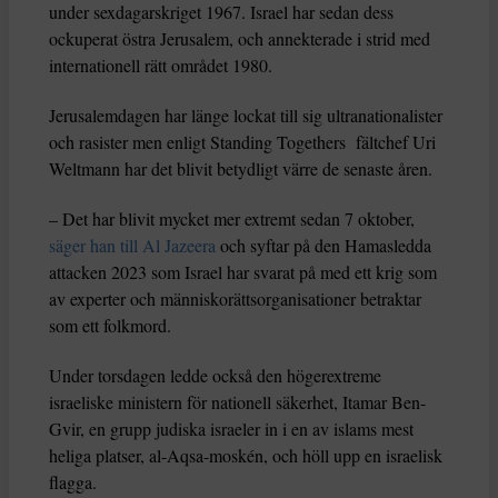
under sexdagarskriget 1967. Israel har sedan dess
ockuperat östra Jerusalem, och annekterade i strid med
internationell rätt området 1980.
Jerusalemdagen har länge lockat till sig ultranationalister
och rasister men enligt Standing Togethers fältchef Uri
Weltmann har det blivit betydligt värre de senaste åren.
– Det har blivit mycket mer extremt sedan 7 oktober,
säger han till Al Jazeera
och syftar på den Hamasledda
attacken 2023 som Israel har svarat på med ett krig som
av experter och människorättsorganisationer betraktar
som ett folkmord.
Under torsdagen ledde också den högerextreme
israeliske ministern för nationell säkerhet, Itamar Ben-
Gvir, en grupp judiska israeler in i en av islams mest
heliga platser, al-Aqsa-moskén, och höll upp en israelisk
flagga.