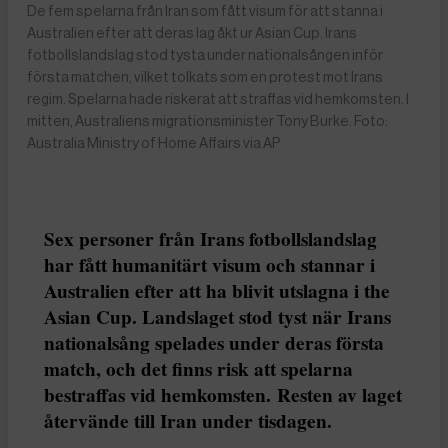
De fem spelarna från Iran som fått visum för att stanna i
Australien efter att deras lag åkt ur Asian Cup. Irans
fotbollslandslag stod tysta under nationalsången inför
första matchen, vilket tolkats som en protest mot Irans
regim. Spelarna hade riskerat att straffas vid hemkomsten. I
mitten, Australiens migrationsminister Tony Burke. Foto:
Australia Ministry of Home Affairs via AP
Sex personer från Irans fotbollslandslag
har fått humanitärt visum och stannar i
Australien efter att ha blivit utslagna i the
Asian Cup. Landslaget stod tyst när Irans
nationalsång spelades under deras första
match, och det finns risk att spelarna
bestraffas vid hemkomsten. Resten av laget
återvände till Iran under tisdagen.