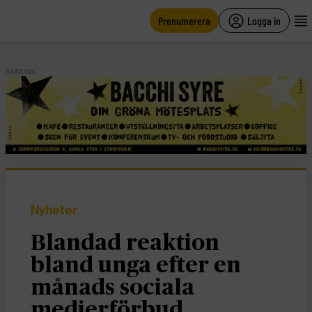
main
content
Prenumerera
Logga in
ANNONS
Nyheter
Blandad reaktion
bland unga efter en
månads sociala
medierförbud