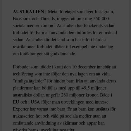
AUSTRALIEN |
Meta, företaget som äger Instagram,
Facebook och Threads, uppger att omkring 550 000
sociala medier-konton i Australien har blockerats sedan
förbudet för barn att använda dem infördes för en månad
sedan. Australien är det land som har infört hårdast
restriktioner, förbudet tillåter till exempel inte undantag
om föräldrar ger sitt godkännande.
Förbudet som trädde i kraft den 10 december innebär att
techföretag som inte följer den nya lagen om att vidta
”rimliga åtgärder” för hindra barn från att använda deras
plattformar kan bötfällas med upp till 49,5 miljoner
australiska dollar, ungefär 280 miljoner kronor. Både i
EU och i USA följer man utvecklingen med intresse.
Experter har varnat inte bara för att barn kan utsättas för
trakasserier, hot och våld på sociala medier utan att
omfattande användning av skärmar och appar kan
påverka barns utveckling negativt.