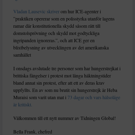
Vladan Lausevic skriver
om hur ICE-agenter i
”praktiken opererar som en polisstyrka utanför lagens
ramar där konstitutionella skydd såsom rätt till
domstolsprövning och skydd mot godtyckliga
ingripanden ignoreras.”, och att ICE ger en
blixtbelysning av utvecklingen av det amerikanska
samhället
I onsdags avslutade tre personer som har hungerstrejkat i
brittiska fängelser i protest mot långa häktningstider
bland annat sin protest, efter att ett av deras krav
uppfyllts. En av som nu brutit sin hungerstrejk är Heba
Muraisi som varit utan mat i
73 dagar och vars hälsoläge
är kritiskt.
Välkommen till ett nytt nummer av Tidningen Global!
Bella Frank, chefred