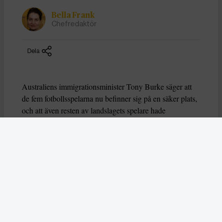
Bella Frank
Chefredaktör
Dela
Australiens immigrationsminister Tony Burke säger att
de fem fotbollsspelarna nu befinner sig på en säker plats,
och att även resten av landslagets spelare hade
välkomnats att stanna i landet.
Under tisdagen
rapporterades
att ytterligare en spelare och en ur lagets
personal fått visum och stannar i Australien. Senare
ångrade sig en av de här personerna, och resten av laget
har under tisdagen återvänt till Iran som har bombats av
USA och Israel sedan förra lördagen.
Irans landslag stod tysta när landets nationalsång
spelades inför deras första match, mot Sydkorea, i Asian