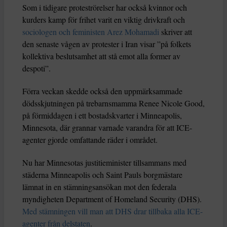
Som i tidigare proteströrelser har också kvinnor och
kurders kamp för frihet varit en viktig drivkraft och
sociologen och feministen Arez Mohamadi
skriver att
den senaste vågen av protester i Iran visar ”på folkets
kollektiva beslutsamhet att stå emot alla former av
despoti”.
Förra veckan skedde också den uppmärksammade
dödsskjutningen på trebarnsmamma Renee Nicole Good,
på förmiddagen i ett bostadskvarter i Minneapolis,
Minnesota, där grannar varnade varandra för att ICE-
agenter gjorde omfattande räder i området.
Nu har Minnesotas justitieminister tillsammans med
städerna Minneapolis och Saint Pauls borgmästare
lämnat in en stämningsansökan mot den federala
myndigheten Department of Homeland Security (DHS).
Med stämningen vill man att DHS drar tillbaka alla ICE-
agenter från delstaten
.