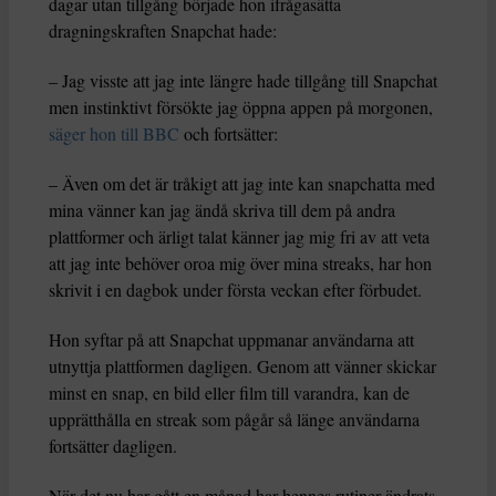
dagar utan tillgång började hon ifrågasätta
dragningskraften Snapchat hade:
– Jag visste att jag inte längre hade tillgång till Snapchat
men instinktivt försökte jag öppna appen på morgonen,
säger hon till BBC
och fortsätter:
– Även om det är tråkigt att jag inte kan snapchatta med
mina vänner kan jag ändå skriva till dem på andra
plattformer och ärligt talat känner jag mig fri av att veta
att jag inte behöver oroa mig över mina streaks, har hon
skrivit i en dagbok under första veckan efter förbudet.
Hon syftar på att Snapchat uppmanar användarna att
utnyttja plattformen dagligen. Genom att vänner skickar
minst en snap, en bild eller film till varandra, kan de
upprätthålla en streak som pågår så länge användarna
fortsätter dagligen.
När det nu har gått en månad har hennes rutiner ändrats