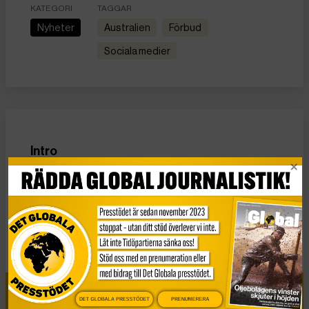
KATEGORI
TAGGAR
Nyheter
Australien
förbud
Sociala medier
Intro
Nätet i Iran är
fortfarande släckt
Publicerad 16 januari, 2026
3 min lästid
DET GLOBALA PRESSTÖDET
PRENUMERERA