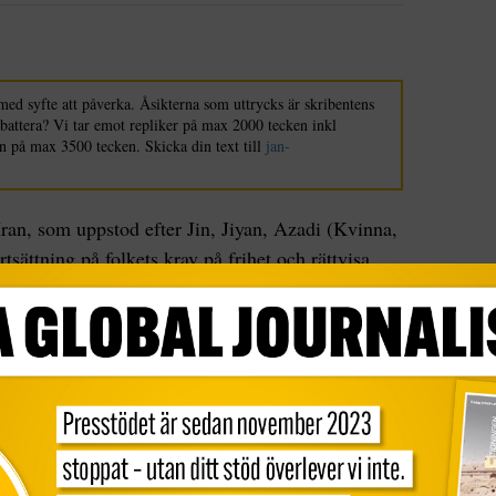
med syfte att påverka. Åsikterna som uttrycks är skribentens
ebattera? Vi tar emot repliker på max 2000 tecken inkl
n på max 3500 tecken. Skicka din text till
jan-
Iran, som uppstod efter Jin, Jiyan, Azadi (Kvinna,
rtsättning på folkets krav på frihet och rättvisa.
rda säkerhetsåtgärder, massakrer, omfattande
 och militarisering av städerna. Samtidigt visar
het att stå emot alla former av despoti, vilket gör
ys nödvändig.
r det höga pris som människor betalar för sin
demonstranter, omfattande gripanden, strikta
dagligt säkerhetstryck påverkar människors liv