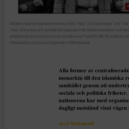
Bilden visar en banderoll med ordet ”Nej”, ett historiskt ”nej” f
”nej” uttryckte ett avståndstagande från både monarkin och den r
pågående protesterna och strejkerna, framför allt i Kurdistan där
feministen och sociologen Arez Mohamadi.
Alla former av centraliserade
monarkin till den islamiska r
samhället genom att undertr
sociala och politiska friheter
nationerna har med organise
dagligt motstånd visat vägen t
Arez Mohamadi