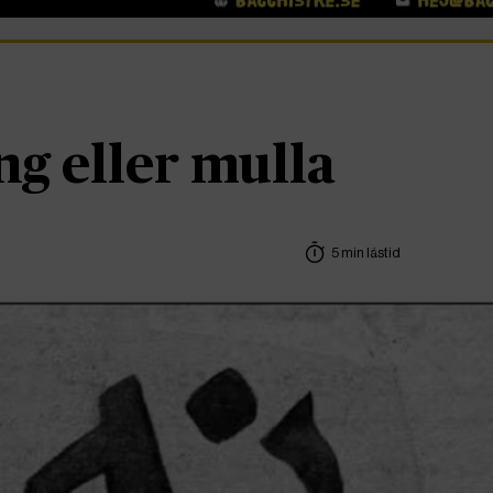
g eller mulla
5 min lästid