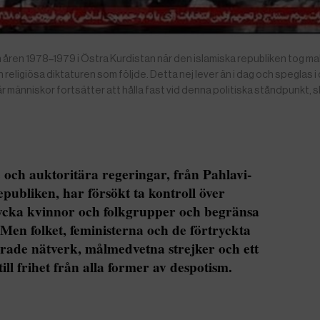
rån åren 1978–1979 i Östra Kurdistan när den islamiska republiken tog m
eligiösa diktaturen som följde. Detta nej lever än i dag och speglas i
 människor fortsätter att hålla fast vid denna politiska ståndpunkt, s
 och auktoritära regeringar, från Pahlavi-
epubliken, har försökt ta kontroll över
ycka kvinnor och folkgrupper och begränsa
. Men folket, feministerna och de förtryckta
rade nätverk, målmedvetna strejker och ett
ill frihet från alla former av despotism.