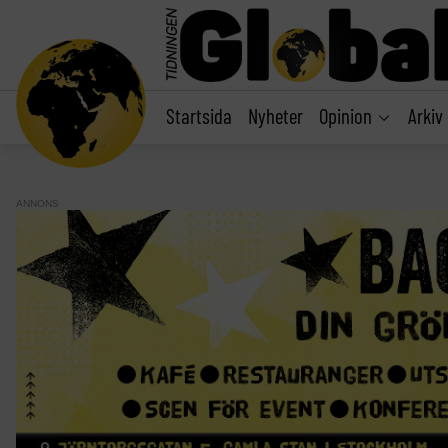
main
content
Startsida
Nyheter
Opinion
Arkiv
ANNONS