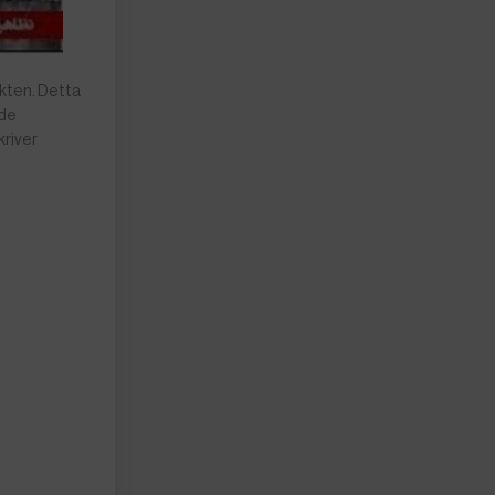
akten. Detta
 de
kriver