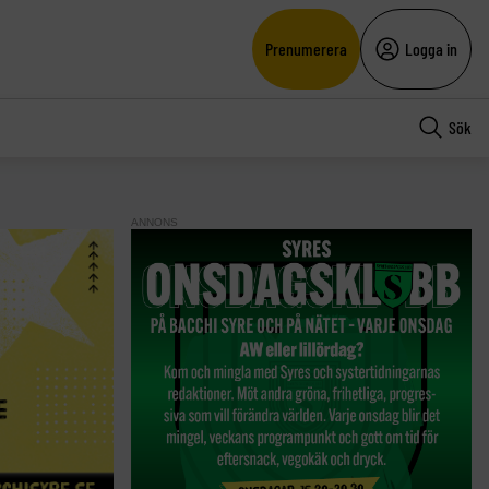
Prenumerera
Logga in
Sök
ANNONS