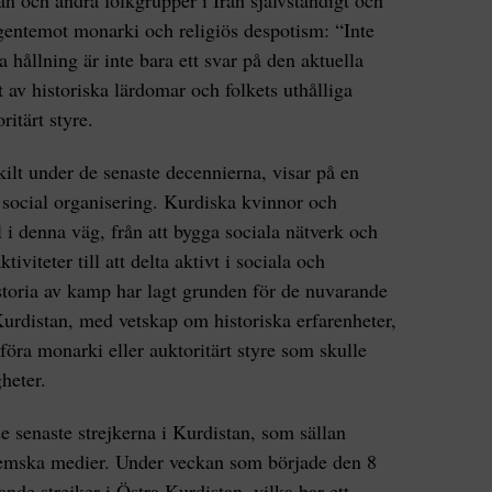
an och andra folkgrupper i Iran självständigt och
 gentemot monarki och religiös despotism: “Inte
 hållning är inte bara ett svar på den aktuella
at av historiska lärdomar och folkets uthålliga
itärt styre.
kilt under de senaste decennierna, visar på en
 social organisering. Kurdiska kvinnor och
l i denna väg, från att bygga sociala nätverk och
tiviteter till att delta aktivt i sociala och
storia av kamp har lagt grunden för de nuvarande
 Kurdistan, med vetskap om historiska erfarenheter,
nföra monarki eller auktoritärt styre som skulle
heter.
e senaste strejkerna i Kurdistan, som sällan
inhemska medier. Under veckan som började den 8
nde strejker i Östra Kurdistan, vilka bar ett