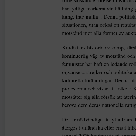
frihetsälskande rörelsen i Kurdist
har tydligt markerat sin hållning
kung, inte mulla”. Denna politiska
situationen, utan också ett result
motstånd mot alla former av auktor
Kurdistans historia av kamp, särs
kontinuerlig väg av motstånd och
feminister har haft en ledande rol
organisera strejker och politiska ak
kulturella förändringar. Denna hi
protesterna och visar att folket i
motsätter sig alla försök att återi
beröva dem deras nationella rättig
Det är nödvändigt att lyfta fram d
återges i utländska eller ens i 
januari 2026 bevittnade vi omfatta