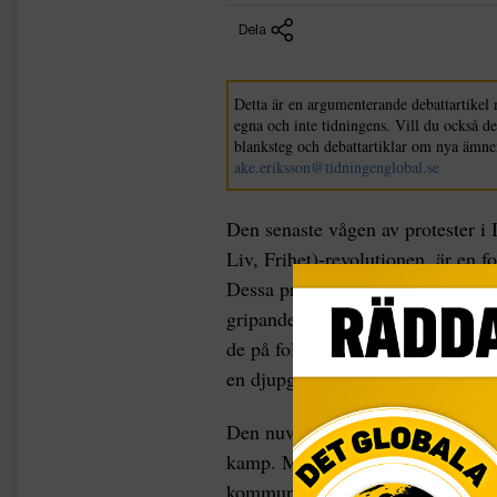
Dela
Detta är en argumenterande debattartikel 
egna och inte tidningens. Vill du också d
blanksteg och debattartiklar om nya ämne
ake.eriksson@tidningenglobal.se
Den senaste vågen av protester i 
Liv, Frihet)-revolutionen, är en fo
Dessa protester har mötts med hå
gripanden, avstängning av internet
de på folkets kollektiva beslutsam
en djupgående och historisk anal
Den nuvarande situationen spegla
kamp. Målinriktade massakrer på 
kommunikationsbegränsningar och 