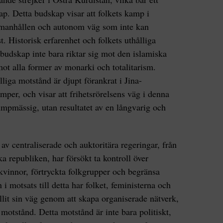
kap. Detta budskap visar att folkets kamp i
manhållen och autonom väg som inte kan
t. Historisk erfarenhet och folkets uthålliga
 budskap inte bara riktar sig mot den islamiska
mot alla former av monarki och totalitarism.
iga motstånd är djupt förankrat i Jina-
mper, och visar att frihetsrörelsens väg i denna
slumpmässig, utan resultatet av en långvarig och
 av centraliserade och auktoritära regeringar, från
a republiken, har försökt ta kontroll över
kvinnor, förtryckta folkgrupper och begränsa
 i motsats till detta har folket, feministerna och
llit sin väg genom att skapa organiserade nätverk,
motstånd. Detta motstånd är inte bara politiskt,