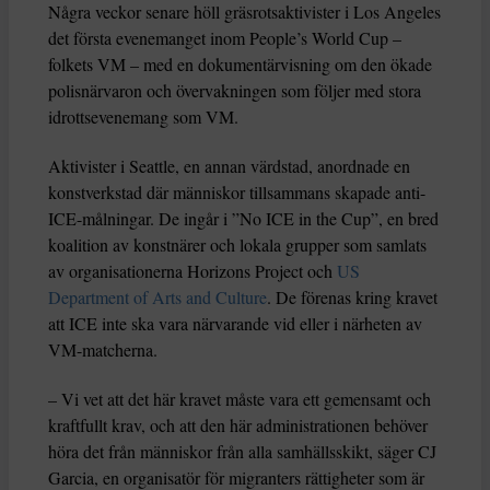
Några veckor senare höll gräsrotsaktivister i Los Angeles
det första evenemanget inom People’s World Cup –
folkets VM – med en dokumentärvisning om den ökade
polisnärvaron och övervakningen som följer med stora
idrottsevenemang som VM.
Aktivister i Seattle, en annan värdstad, anordnade en
konstverkstad där människor tillsammans skapade anti-
ICE-målningar. De ingår i ”No ICE in the Cup”, en bred
koalition av konstnärer och lokala grupper som samlats
av organisationerna Horizons Project och
US
Department of Arts and Culture
. De förenas kring kravet
att ICE inte ska vara närvarande vid eller i närheten av
VM-matcherna.
– Vi vet att det här kravet måste vara ett gemensamt och
kraftfullt krav, och att den här administrationen behöver
höra det från människor från alla samhällsskikt, säger CJ
Garcia, en organisatör för migranters rättigheter som är