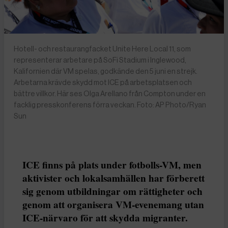
Hotell- och restaurangfacket Unite Here Local 11, som
representerar arbetare på SoFi Stadium i Inglewood,
Kalifornien där VM spelas, godkände den 5 juni en strejk.
Arbetarna krävde skydd mot ICE på arbetsplatsen och
bättre villkor. Här ses Olga Arellano från Compton under en
facklig presskonferens förra veckan. Foto: AP Photo/Ryan
Sun
ICE finns på plats under fotbolls-VM, men
aktivister och lokalsamhällen har förberett
sig genom utbildningar om rättigheter och
genom att organisera VM-evenemang utan
ICE-närvaro för att skydda migranter.