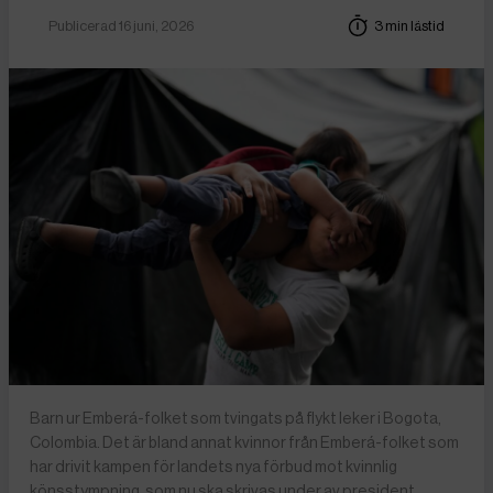
Publicerad 16 juni, 2026
3 min lästid
Barn ur Emberá-folket som tvingats på flykt leker i Bogota,
Colombia. Det är bland annat kvinnor från Emberá-folket som
har drivit kampen för landets nya förbud mot kvinnlig
könsstympning, som nu ska skrivas under av president