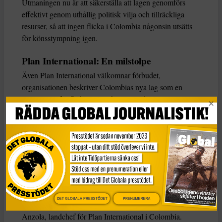
Utmaningen nu är att säkerställa att lagen genomförs
effektivt genom uthållig politisk vilja och tillräckliga
resurser, så att ingen flicka i Colombia någonsin utsätts
för könsstympning igen.
Plan International: En milstolpe
Även Plan International välkomnar förbudet,
organisationen beskriver Colombias nya lag som en
”milstolpe” för flickors rättigheter i landet.
– Alla flickor i Colombia har rätt att växa upp utan våld
och handlingar som är skadliga för deras kroppar och
framtid. Godkännandet av lagförslaget skickar ett tydligt
budskap från den colombianska staten och från alla oss
som har arbetat tillsammans med samhällena för att
uppnå detta. Tillsammans med förra årets förbud mot
barnäktenskap visar det här på framsteg för flickors
DET GLOBALA PRESSTÖDET
PRENUMERERA
rättigheter i landet, som vi kämpat hårt för, säger Ángela
Anzola, landchef för Plan International i Colombia.