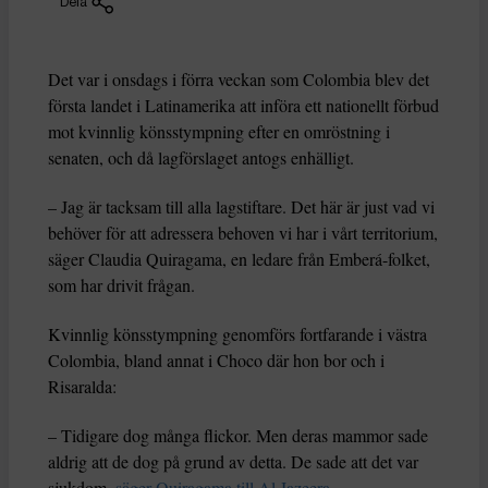
Dela
Det var i onsdags i förra veckan som Colombia blev det
första landet i Latinamerika att införa ett nationellt förbud
mot kvinnlig könsstympning efter en omröstning i
senaten, och då lagförslaget antogs enhälligt.
– Jag är tacksam till alla lagstiftare. Det här är just vad vi
behöver för att adressera behoven vi har i vårt territorium,
säger Claudia Quiragama, en ledare från Emberá-folket,
som har drivit frågan.
Kvinnlig könsstympning genomförs fortfarande i västra
Colombia, bland annat i Choco där hon bor och i
Risaralda:
– Tidigare dog många flickor. Men deras mammor sade
aldrig att de dog på grund av detta. De sade att det var
sjukdom,
säger Quiragama till Al Jazeera
.