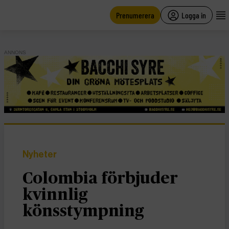
main
content
Prenumerera
Logga in
ANNONS
Nyheter
Colombia förbjuder
kvinnlig
könsstympning