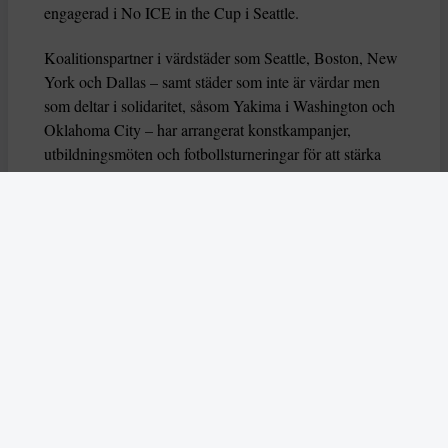
engagerad i No ICE in the Cup i Seattle.
Koalitionspartner i värdstäder som Seattle, Boston, New
York och Dallas – samt städer som inte är värdar men
som deltar i solidaritet, såsom Yakima i Washington och
Oklahoma City – har arrangerat konstkampanjer,
utbildningsmöten och fotbollsturneringar för att stärka
och informera sina lokalsamhällen.
– Vi anordnar sådana evenemang för att människor ska
kunna mötas och se vilka som delar värderingen av att
göra VM till en trygg, glädjefylld, inkluderande och
välkomnande plats. Det innebär att migranter, arbetare,
arbetarklass och låginkomsttagare – grupper som ofta
lämnas utanför dessa samtal – står i centrum, säger
Garcia.
Trumpadministrationen har inte svarat på kampanjen,
och i maj bekräftade USA:s departement för inrikes