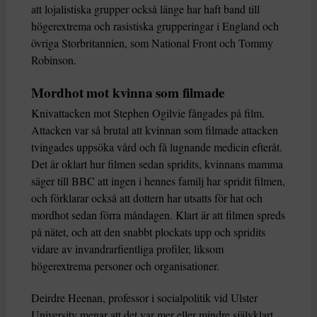
att lojalistiska grupper också länge har haft band till
högerextrema och rasistiska grupperingar i England och
övriga Storbritannien, som National Front och Tommy
Robinson.
Mordhot mot kvinna som filmade
Knivattacken mot Stephen Ogilvie fångades på film.
Attacken var så brutal att kvinnan som filmade attacken
tvingades uppsöka vård och få lugnande medicin efteråt.
Det är oklart hur filmen sedan spridits, kvinnans mamma
säger till BBC att ingen i hennes familj har spridit filmen,
och förklarar också att dottern har utsatts för hat och
mordhot sedan förra måndagen. Klart är att filmen spreds
på nätet, och att den snabbt plockats upp och spridits
vidare av invandrarfientliga profiler, liksom
högerextrema personer och organisationer.
Deirdre Heenan, professor i socialpolitik vid Ulster
University menar att det var mer eller mindre självklart