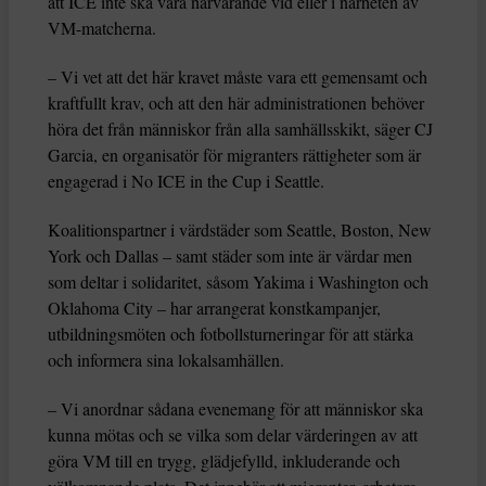
att ICE inte ska vara närvarande vid eller i närheten av
VM-matcherna.
– Vi vet att det här kravet måste vara ett gemensamt och
kraftfullt krav, och att den här administrationen behöver
höra det från människor från alla samhällsskikt, säger CJ
Garcia, en organisatör för migranters rättigheter som är
engagerad i No ICE in the Cup i Seattle.
Koalitionspartner i värdstäder som Seattle, Boston, New
York och Dallas – samt städer som inte är värdar men
som deltar i solidaritet, såsom Yakima i Washington och
Oklahoma City – har arrangerat konstkampanjer,
utbildningsmöten och fotbollsturneringar för att stärka
och informera sina lokalsamhällen.
– Vi anordnar sådana evenemang för att människor ska
kunna mötas och se vilka som delar värderingen av att
göra VM till en trygg, glädjefylld, inkluderande och