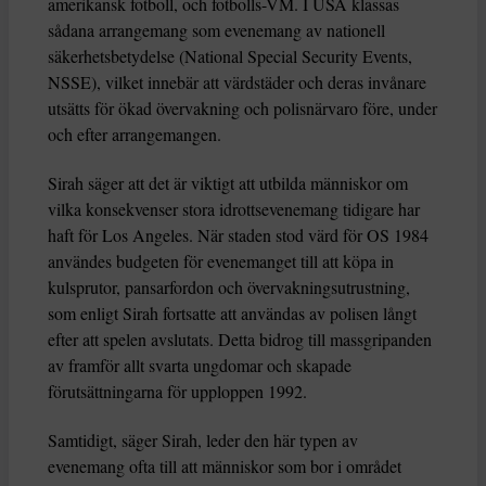
amerikansk fotboll, och fotbolls-VM. I USA klassas
sådana arrangemang som evenemang av nationell
säkerhetsbetydelse (National Special Security Events,
NSSE), vilket innebär att värdstäder och deras invånare
utsätts för ökad övervakning och polisnärvaro före, under
och efter arrangemangen.
Sirah säger att det är viktigt att utbilda människor om
vilka konsekvenser stora idrottsevenemang tidigare har
haft för Los Angeles. När staden stod värd för OS 1984
användes budgeten för evenemanget till att köpa in
kulsprutor, pansarfordon och övervakningsutrustning,
som enligt Sirah fortsatte att användas av polisen långt
efter att spelen avslutats. Detta bidrog till massgripanden
av framför allt svarta ungdomar och skapade
förutsättningarna för upploppen 1992.
Samtidigt, säger Sirah, leder den här typen av
evenemang ofta till att människor som bor i området