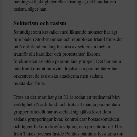
meningsskiljaktigheter eller lösningar, det handlar om
rasism, säger han.
Sekterism och rasism
Samtidigt som kravaller med liknande mönster har ägt
rum både i Storbritannien och republiken Irland finns det
på Nordirland en lång historia av sekterism mellan
framför allt katoliker och protestanter, liksom
förekomsten av olika paramilitära grupper. Det har ännu
inte framkommit huruvida lojalistiska paramilitärer har
orkestrerat de rasistiska attackerna men sådana
misstankar finns.
Trots att det snart har gått 30 år sedan ett fredsavtal blev
verklighet i Nordirland, och trots att många paramilitära
grupper officiellt har avvecklat sig själva lever flera
sådana grupperingar kvar, kontrollerar bostadsområden,
och ligger bakom drogförsäljning och prostitution. I The
Irish Times podcast Inside Politics påminns lyssnarna om