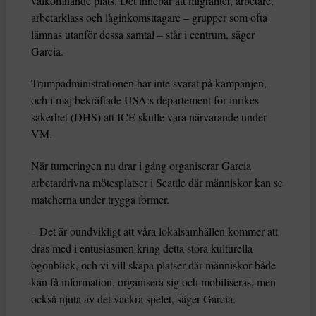
välkomnande plats. Det innebär att migranter, arbetare,
arbetarklass och låginkomsttagare – grupper som ofta
lämnas utanför dessa samtal – står i centrum, säger
Garcia.
Trumpadministrationen har inte svarat på kampanjen,
och i maj bekräftade USA:s departement för inrikes
säkerhet (DHS) att ICE skulle vara närvarande under
VM.
När turneringen nu drar i gång organiserar Garcia
arbetardrivna mötesplatser i Seattle där människor kan se
matcherna under trygga former.
– Det är oundvikligt att våra lokalsamhällen kommer att
dras med i entusiasmen kring detta stora kulturella
ögonblick, och vi vill skapa platser där människor både
kan få information, organisera sig och mobiliseras, men
också njuta av det vackra spelet, säger Garcia.