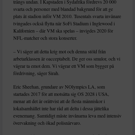
trängs undan. I Kapstaden i Sydafrika fördrevs 20 000
svarta och personer med blandad bakgrund för att ge
plats åt stadion inför VM 2010. Tusentals svarta invånare
tvingades också flytta när SoFi Stadium i Inglewood i
Kalifornien – där VM ska spelas – invigdes 2020 för
NFL-matcher och stora konserter.
– Vi säger att detta krig mot och denna stöld från
arbetarklassen är oacceptabelt. De ger oss smulor, och vi
vägrar ta emot dem. Vi vägrar ett VM som bygger på
fördrivning, säger Sirah.
Eric Sheehan, grundare av NOlympics LA, som
startades 2017 för att motsätta sig OS 2028 i USA,
menar att det är orättvist att de flesta människor i
lokalsamhället inte har råd att delta i dessa jättelika
evenemang. Samtidigt måste invånarna leva med intensiv
övervakning och ökad polisnärvaro.