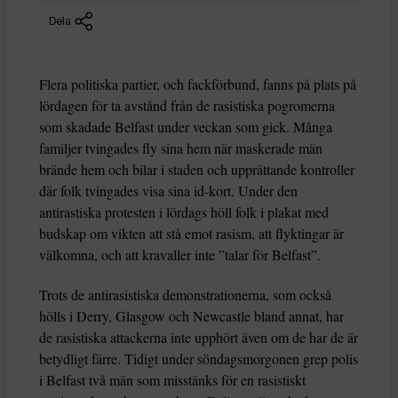
Dela
Flera politiska partier, och fackförbund, fanns på plats på
lördagen för ta avstånd från de rasistiska pogromerna
som skadade Belfast under veckan som gick. Många
familjer tvingades fly sina hem när maskerade män
brände hem och bilar i staden och upprättande kontroller
där folk tvingades visa sina id-kort. Under den
antirastiska protesten i lördags höll folk i plakat med
budskap om vikten att stå emot rasism, att flyktingar är
välkomna, och att kravaller inte ”talar för Belfast”.
Trots de antirasistiska demonstrationerna, som också
hölls i Derry, Glasgow och Newcastle bland annat, har
de rasistiska attackerna inte upphört även om de har de är
betydligt färre. Tidigt under söndagsmorgonen grep polis
i Belfast två män som misstänks för en rasistiskt