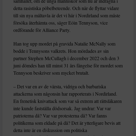
samhället, om de unga människor som nu är indragna i
detta rasistiska pöbelbeteende. Och när de flyttar vidare
till sin nya måltavla är det vi här i Nordirland som måste
försöka återhämta oss, säger Eóin Tennyson, vice
ordförande för Alliance Party.
Han tog upp mordet på gravida Natalie McNally som
bodde i Tennysons valkrets. Hon mördades av sin
partner Stephen McCullagh i december 2022 och den 3
juni dömdes han till minst 31 års fängelse för mordet som
Tennyson beskriver som mycket brutalt.
– Det var en av de värsta, vidriga och barbariska
attackerna som någonsin har rapporterats i Nordirland.
En frenetisk knivattack som var så extrem att rättsläkaren
inte kunde fastställa dödsorsak. Jag undrar: Var var
patrioterna då? Var var protesterna då? Var fanns
politikerna som eldade på då? Det är ytterligare bevis att
detta inte är en diskussion om politiska