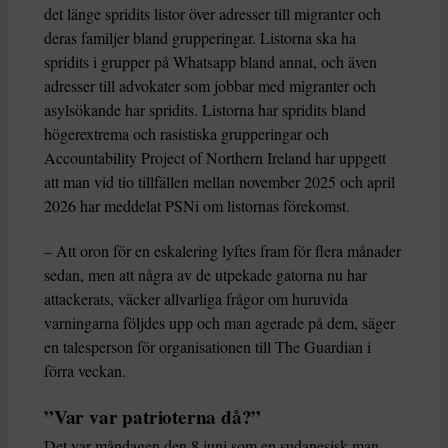
det länge spridits listor över adresser till migranter och
deras familjer bland grupperingar. Listorna ska ha
spridits i grupper på Whatsapp bland annat, och även
adresser till advokater som jobbar med migranter och
asylsökande har spridits. Listorna har spridits bland
högerextrema och rasistiska grupperingar och
Accountability Project of Northern Ireland har uppgett
att man vid tio tillfällen mellan november 2025 och april
2026 har meddelat PSNi om listornas förekomst.
– Att oron för en eskalering lyftes fram för flera månader
sedan, men att några av de utpekade gatorna nu har
attackerats, väcker allvarliga frågor om huruvida
varningarna följdes upp och man agerade på dem, säger
en talesperson för organisationen till The Guardian i
förra veckan.
”Var var patrioterna då?”
Det var måndagen den 8 juni som en sudanesisk man