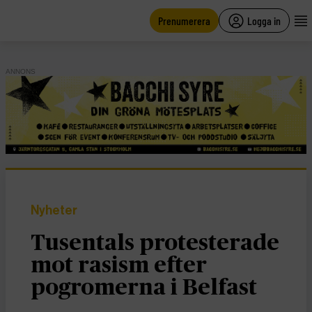
main
content
Prenumerera
Logga in
ANNONS
Nyheter
Tusentals protesterade
mot rasism efter
pogromerna i Belfast