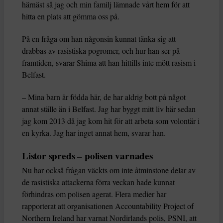
härnäst så jag och min familj lämnade vårt hem för att
hitta en plats att gömma oss på.
På en fråga om han någonsin kunnat tänka sig att
drabbas av rasistiska pogromer, och hur han ser på
framtiden, svarar Shima att han hittills inte mött rasism i
Belfast.
– Mina barn är födda här, de har aldrig bott på något
annat ställe än i Belfast. Jag har byggt mitt liv här sedan
jag kom 2013 då jag kom hit för att arbeta som volontär i
en kyrka. Jag har inget annat hem, svarar han.
Listor spreds – polisen varnades
Nu har också frågan väckts om inte åtminstone delar av
de rasistiska attackerna förra veckan hade kunnat
förhindras om polisen agerat. Flera medier har
rapporterat att organisationen Accountability Project of
Northern Ireland har varnat Nordirlands polis, PSNI, att