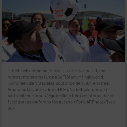
Hotell- och restaurangfacket Unite Here Local 11, som
representerar arbetare på SoFi Stadium i Inglewood,
Kalifornien där VM spelas, godkände den 5 juni en strejk.
Arbetarna krävde skydd mot ICE på arbetsplatsen och
bättre villkor. Här ses Olga Arellano från Compton under en
facklig presskonferens förra veckan. Foto: AP Photo/Ryan
Sun