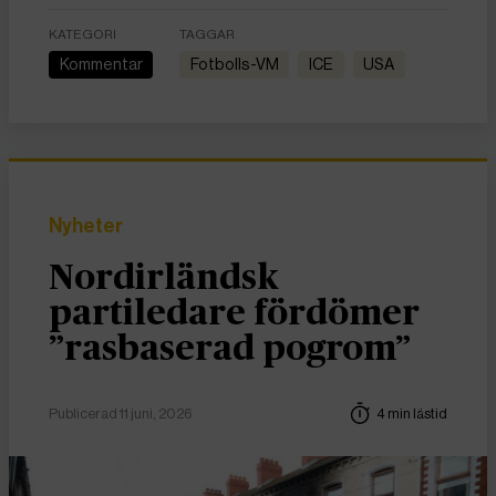
KATEGORI
TAGGAR
Kommentar
fotbolls-VM
ICE
USA
Nyheter
Nordirländsk
partiledare fördömer
”rasbaserad pogrom”
Publicerad 11 juni, 2026
4 min lästid