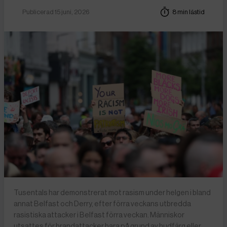
Publicerad 15 juni, 2026
8 min lästid
Tusentals har demonstrerat mot rasism under helgen i bland
annat Belfast och Derry, efter förra veckans utbredda
rasistiska attacker i Belfast förra veckan. Människor
utsattes för brandattacker bara på grund av hudfärg eller