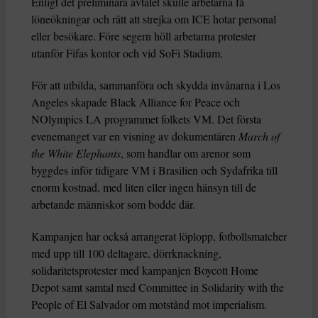
Enligt det preliminära avtalet skulle arbetarna få
löneökningar och rätt att strejka om ICE hotar personal
eller besökare. Före segern höll arbetarna protester
utanför Fifas kontor och vid SoFi Stadium.
För att utbilda, sammanföra och skydda invånarna i Los
Angeles skapade Black Alliance for Peace och
NOlympics LA programmet folkets VM. Det första
evenemanget var en visning av dokumentären
March of
the White Elephants
, som handlar om arenor som
byggdes inför tidigare VM i Brasilien och Sydafrika till
enorm kostnad, med liten eller ingen hänsyn till de
arbetande människor som bodde där.
Kampanjen har också arrangerat löplopp, fotbollsmatcher
med upp till 100 deltagare, dörrknackning,
solidaritetsprotester med kampanjen Boycott Home
Depot samt samtal med Committee in Solidarity with the
People of El Salvador om motstånd mot imperialism.