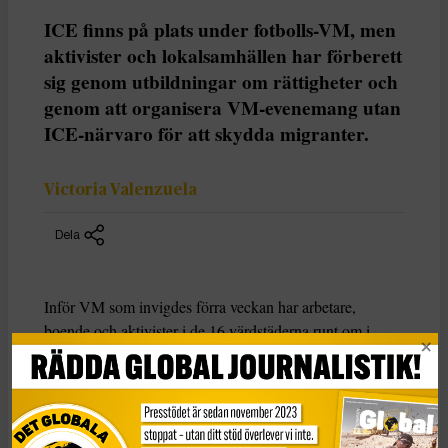
ICE finns på plats under fotbolls-VM, men
aktivister och lokalsamhällen har förberett
sig genom utbildningar om rättigheter och
genom att organisera VM-evenemang utan
ICE-närvaro för att skydda migranter.
Victoria Valenzuela
Dela
Inför VM som invigdes förra veckan har arbetare,
boende och aktivister i de 16 värdstäderna runt om i
Nordamerika mobiliserat mot den ökade närvaron av
polis och den federala immigrationsmyndigheten
Immigration and Customs Enforcement (ICE) i
rasifierade samhällen under VM.