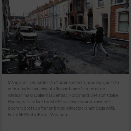
Många familjer, både från Nordirland och ursprungligen från
andra länder har tvingats fly sina hem på grund av de
våldsamma kravallerna i Belfast, Nordirland. Det som Claire
Hanna, partiledare för SDLP beskriver som en rasistisk
pogrom, bröt ut efter en brutal knivattack i måndags kväll.
Foto: AP Photo/Peter Morrison