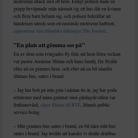
motiverad attack mot ett hem. Enligt polisen hade en
grupp beväpnade män närmatt sig ett hus där en kvinna
och flera barn befann sig, och polisen bekräftar att
händelsen utreds som ett rasistiskt motiverat hatbrott,
rapporterar den irländska tidningen The Journal
.
”En plats att gömma oss på”
En av dem som tvingades fly från sitt hem förra veckan
var pastor Ansleme Shima och hans familj. De flydde
efter att en grannes hem, och efter att en bil utanför
Shimas hus, sattes i brand.
– Jag har bott på min gata i nästan tio år, jag har goda
relationer med mina grannar men gårdagskvällen var
fruktansvärd,
säger Shima till RTÉ
, Irlands public
service-bolag.
– Min grannes hus sattes i brand, en bil nära mitt hus
sattes i brand. Jag trodde att kanske vi skulle drabbas