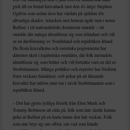
gick till en brutal knivattack mot den 41-årige Stephen
Ogilvie som sedan dess har vårdats på sjukhus för
allvarliga skador. Attacken mot honom ägde rum i norra
Belfast, i ett nationalistiskt dominerat område – ett
område där många identifierar sig som irländare och vill
se en återförening av Nordirland och republiken Irland.
De flesta kravallerna och rasistiska pogromerna har
däremot skett i lojalistiska områden, där folk mestadels
identifierar sig som britter och vill fortsätta vara en del av
Storbritannien. Många politiker och experter har fördömt
förra veckans händelser, och pekar på att liknande
kravaller har utlösts runt om i såväl Storbritannien som i
republiken Irland.
– Det har gjorts tydliga försök från Elon Musk och
Tommy Robinson att elda på, folk som inte skulle kunna
peka ut Belfast på en karta innan den här veckan. Folk
som inte bryr sig om offret, om vad som hände