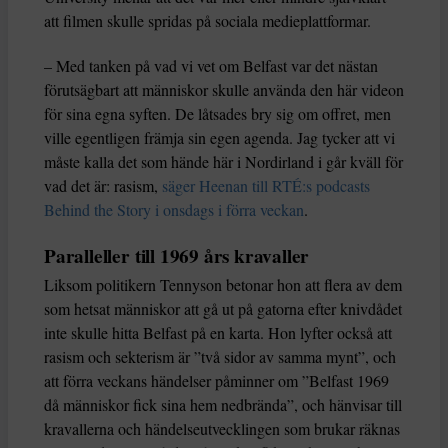
att filmen skulle spridas på sociala medieplattformar.
– Med tanken på vad vi vet om Belfast var det nästan
förutsägbart att människor skulle använda den här videon
för sina egna syften. De låtsades bry sig om offret, men
ville egentligen främja sin egen agenda. Jag tycker att vi
måste kalla det som hände här i Nordirland i går kväll för
vad det är: rasism,
säger Heenan till RTÉ:s podcasts
Behind the Story i onsdags i förra veckan
.
Paralleller till 1969 års kravaller
Liksom politikern Tennyson betonar hon att flera av dem
som hetsat människor att gå ut på gatorna efter knivdådet
inte skulle hitta Belfast på en karta. Hon lyfter också att
rasism och sekterism är ”två sidor av samma mynt”, och
att förra veckans händelser påminner om ”Belfast 1969
då människor fick sina hem nedbrända”, och hänvisar till
kravallerna och händelseutvecklingen som brukar räknas