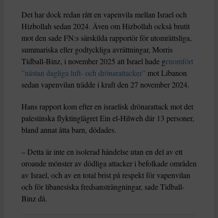
Det har dock redan rått en vapenvila mellan Israel och
Hizbollah sedan 2024. Även om Hizbollah också brutit
mot den sade FN:s särskilda rapportör för utomrättsliga,
summariska eller godtyckliga avrättningar, Morris
Tidball-Binz, i november 2025 att Israel hade g
enomfört
”nästan dagliga luft- och drönarattacker”
mot Libanon
sedan vapenvilan trädde i kraft den 27 november 2024.
Hans rapport kom efter en israelisk drönarattack mot det
palestinska flyktinglägret Ein el-Hilweh där 13 personer,
bland annat åtta barn, dödades.
– Detta är inte en isolerad händelse utan en del av ett
oroande mönster av dödliga attacker i befolkade områden
av Israel, och av en total brist på respekt för vapenvilan
och för libanesiska fredsansträngningar, sade Tidball-
Binz då.