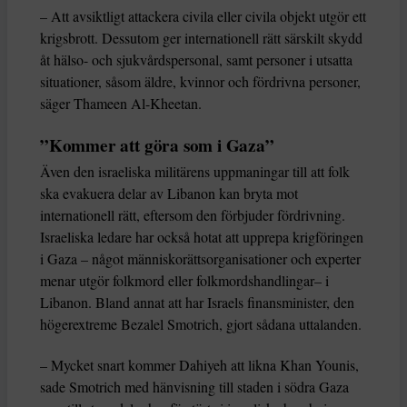
– Att avsiktligt attackera civila eller civila objekt utgör ett
krigsbrott. Dessutom ger internationell rätt särskilt skydd
åt hälso- och sjukvårdspersonal, samt personer i utsatta
situationer, såsom äldre, kvinnor och fördrivna personer,
säger Thameen Al-Kheetan.
”Kommer att göra som i Gaza”
Även den israeliska militärens uppmaningar till att folk
ska evakuera delar av Libanon kan bryta mot
internationell rätt, eftersom den förbjuder fördrivning.
Israeliska ledare har också hotat att upprepa krigföringen
i Gaza – något människorättsorganisationer och experter
menar utgör folkmord eller folkmordshandlingar– i
Libanon. Bland annat att har Israels finansminister, den
högerextreme Bezalel Smotrich, gjort sådana uttalanden.
– Mycket snart kommer Dahiyeh att likna Khan Younis,
sade Smotrich med hänvisning till staden i södra Gaza