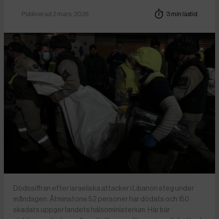
Publicerad 2 mars, 2026
3 min lästid
Dödssiffran efter israeliska attacker i Libanon steg under
måndagen. Åtminstone 52 personer har dödats och 150
skadats uppger landets hälsoministerium. Här bär