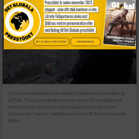
DET GLOBALA PRESSTÖDET
PRENUMERERA
Över tusen människor har dödats i Libanon och en miljon är
på flykt. FN:s generalsekreterare varnar för en pågående
humanitär kris. Det finns också rapporter om att Israel
planerar en ”massiv” markinvasion. Foto: AP Photo/Hussein
Malla