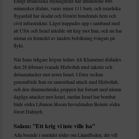
Enligt libanesiska myndigheter har åtminstone 886
människor dödats, varav minst 111 barn, och israeliska
flyganfall har skadat och förstört hundratals hem och
civil infrastruktur. Läget trappades upp i samband med
att USA och Israel inledde sitt krig mot Iran, och nu har
nästan en femtedel av landets befolkning tvingats på
flykt.
När Irans tidigare högste ledare Ali Khamenei dödades
den 28 februari svarade Hizbollah med raketer och
drönarattacker mot norra Israel. I förra veckan
genomförde Iran en samordnad attack med Hizbollah,
och den shiamuslimska gruppen har fortsatt med nästan
dagliga attacker mot Israel, medan Israel har bombat
både södra Libanon liksom huvudstaden Beiruts södra
förort Dahiyeh.
Salam: ”Ett krig vi inte ville ha”
Alla boende i området söder om Litanifloden, det vill