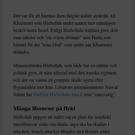
Det var för att hämnas Irans högste ledare ayatolla Ali
Khamenei som Hizbollah under natten mot måndagen
besköt norra Israel. Enligt Hizbollahs militära gren sköt
man raketer och ”en svärm drönare” mot Haifa som
hämnd för det ”rena blod” som spillts när Khamenei
dödades.
Shiamuslimska Hizbollah, som både har en militär och
politisk gren, är nära allierad med den iranska regimen,
och det var väntat att gruppen skulle agera efter
flyganfallen mot Iran. Libanons premiärminister Nawaf
Salam har
fördömt Hizbollahs attack
som ”oansvarig”.
Många libaneser på flykt
Hizbollah uppger att målet var en plats för israeliskt
missilförsvar söder om Haifa, inga ska ha skadats i
attacken. Israels attacker riktades mot Beiruts södra