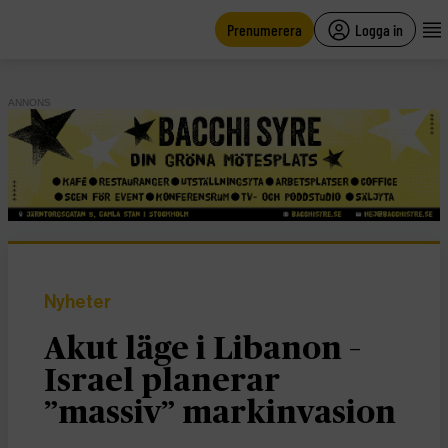
main
content
Prenumerera
Logga in
ANNONS
Nyheter
Akut läge i Libanon –
Israel planerar
”massiv” markinvasion