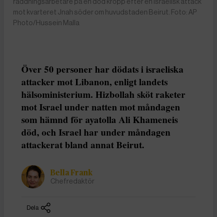
räddningsarbetare på en död kropp efter en israelisk attack
mot kvarteret Jnah söder om huvudstaden Beirut. Foto: AP
Photo/Hussein Malla
Över 50 personer har dödats i israeliska
attacker mot Libanon, enligt landets
hälsoministerium. Hizbollah sköt raketer
mot Israel under natten mot måndagen
som hämnd för ayatolla Ali Khameneis
död, och Israel har under måndagen
attackerat bland annat Beirut.
Bella Frank
Chefredaktör
Dela