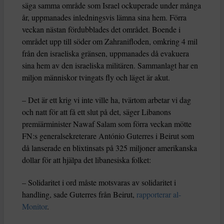
säga samma område som Israel ockuperade under många
år, uppmanades inledningsvis lämna sina hem. Förra
veckan nästan fördubblades det området. Boende i
området upp till söder om Zahranifloden, omkring 4 mil
från den israeliska gränsen, uppmanades då evakuera
sina hem av den israeliska militären. Sammanlagt har en
miljon människor tvingats fly och läget är akut.
– Det är ett krig vi inte ville ha, tvärtom arbetar vi dag
och natt för att få ett slut på det, säger Libanons
premiärminister Nawaf Salam som förra veckan mötte
FN:s generalsekreterare António Guterres i Beirut som
då lanserade en blixtinsats på 325 miljoner amerikanska
dollar för att hjälpa det libanesiska folket:
– Solidaritet i ord måste motsvaras av solidaritet i
handling, sade Guterres från Beirut,
rapporterar al-
Monitor
.