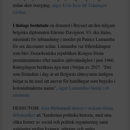
redan skör övergång,
säger Evin Incir till Tidningen
Global
.
I tisdags beslutade
en domstol i Bryssel att den tidigare
belgiska diplomaten Etienne Davignon, 93, ska åtalas,
misstänkt för inblandning i mordet på Patrice Lumumba
för sex decennier sedan. Lumumba var frihetskämpen
som blev Demokratiska republiken Kongos första
premiärminister efter landets självständighet i juni 1960.
Rättegången beräknas äga rum i början av 2027. ”Det
som förändras i dag är att Belgiens rättssystem äntligen
börjar ta itu med sitt ansvar för handlingar som begicks i
kolonialmaktens namn”,
säger Lumumbas familj i ett
uttalande
.
DESSUTOM:
Arez Mohamadi skriver i veckans första
debattartikel
att ”kurdernas politiska historia, med sina
olika former av social och politisk organisering samt
solidaritet mellan kvinnor, arbetare och andra