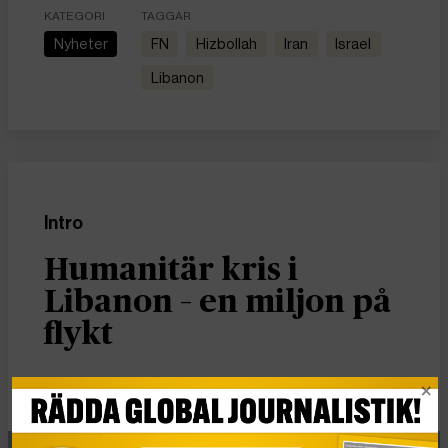
KATEGORI
TAGGAR
Nyheter
FN
Hizbollah
Iran
Israel
Libanon
Intro
Humanitär kris i
Libanon – en miljon på
flykt
Publicerad 20 mars, 2026
4 min lästid