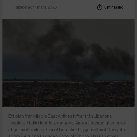
Publicerad 17 mars, 2026
6 min lästid
Ett plan från Middle East Airlines lyfter från Libanons
flygplats, Rafik Hariri International Airport, samtidigt som rök
stiger mot himlen efter ett israeliskt flyganfall mot Dahiyeh i
södra Beirut på tisdagen. Foto: AP Photo/Hassan Ammar