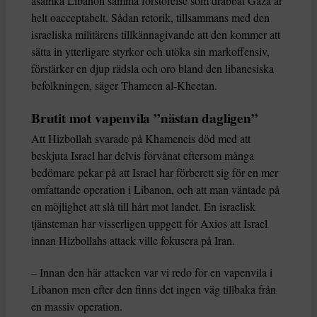
åsamka Libanon samma förstörelse som drabbat Gaza är
helt oacceptabelt. Sådan retorik, tillsammans med den
israeliska militärens tillkännagivande att den kommer att
sätta in ytterligare styrkor och utöka sin markoffensiv,
förstärker en djup rädsla och oro bland den libanesiska
befolkningen, säger Thameen al-Kheetan.
Brutit mot vapenvila ”nästan dagligen”
Att Hizbollah svarade på Khameneis död med att
beskjuta Israel har delvis förvånat eftersom många
bedömare pekar på att Israel har förberett sig för en mer
omfattande operation i Libanon, och att man väntade på
en möjlighet att slå till hårt mot landet. En israelisk
tjänsteman har visserligen uppgett för Axios att Israel
innan Hizbollahs attack ville fokusera på Iran.
– Innan den här attacken var vi redo för en vapenvila i
Libanon men efter den finns det ingen väg tillbaka från
en massiv operation.