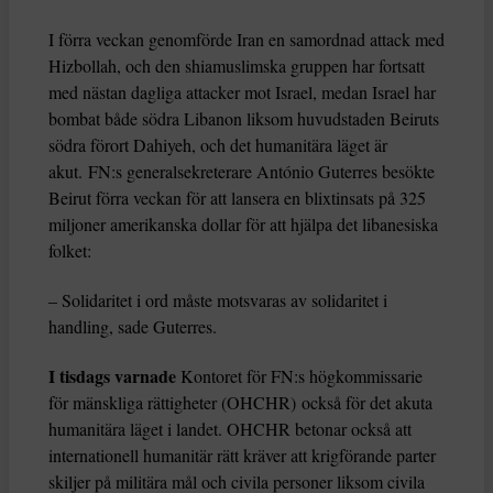
I förra veckan genomförde Iran en samordnad attack med
Hizbollah, och den shiamuslimska gruppen har fortsatt
med nästan dagliga attacker mot Israel, medan Israel har
bombat både södra Libanon liksom huvudstaden Beiruts
södra förort Dahiyeh, och det humanitära läget är
akut. FN:s generalsekreterare António Guterres besökte
Beirut förra veckan för att lansera en blixtinsats på 325
miljoner amerikanska dollar för att hjälpa det libanesiska
folket:
– Solidaritet i ord måste motsvaras av solidaritet i
handling, sade Guterres.
I tisdags varnade
Kontoret för FN:s högkommissarie
för mänskliga rättigheter (OHCHR) också för det akuta
humanitära läget i landet. OHCHR betonar också att
internationell humanitär rätt kräver att krigförande parter
skiljer på militära mål och civila personer liksom civila