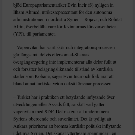
bjöd Europaparlamentariker Evin Incir (S) nyligen in
Ilham Ahmed, utrikesrepresentant för den autonoma
administrationen i nordöstra Syrien – Rojava, och Rohilat
Afrin, överbefälhavare för Kvinnornas försvarsenheter
(YPJ), till parlamentet.
– Vapenvilan har varit skör och integrationsprocessen
går långsamt, delvis eftersom al-Sharaas
övergångsregering inte implementerar alla delar fullt ut
och forsätter belägringsliknande tillstånd av kurdiska
städer som Kobane, säger Evin Incir och förklarar att
bland annat turkiska veton också försenar processen
– Turkiet har i praktiken ett betydande inflytande över
utvecklingen efter Assads fall, särskilt vad gäller
vapenvilan med SDF. Det riskerar att underminera
Syriens oberoende och suveränitet. Det är tydligt att
Ankara prioriterar att bromsa kurdiskt politiskt inflytande
i det nya Syrien. Det skapar ytterligare spänningar i en