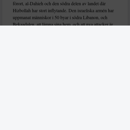
förort, al-Dahieh och den södra delen av landet där
Hizbollah har stort inflytande. Den israeliska armén har
uppmanat människor i 50 byar i södra Libanon, och
Bekaadalen, att lämna sina hem, och att nya attacker är
att vänta.
Människor i Libanon har tvingats att snabbt packa ihop
tillhörigheter och lämna sina hem för att försöka undvika
nya attacker. BBC har pratat med Zeinab, en lärare från
al-Dahieh, som berättar att hon väcktes väckts under
natten efter att Hizbollah besköt Israel. Hon tittade på
nyheterna men bestämde sig för att försöka sova för att
på morgonen bestämma om de skulle behöva fly eller
inte. Men hon väcktes kort därefter av israeliska attacker
– Huset skakade omkring oss…jag var med min dotter
och sade till henne ”vi kommer att dö, vi kommer inte att
överleva”,
säger Zeinab till BBC
.