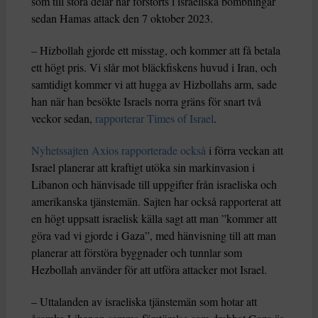
som till stora delar har förstörts i israeliska bombningar
sedan Hamas attack den 7 oktober 2023.
– Hizbollah gjorde ett misstag, och kommer att få betala
ett högt pris. Vi slår mot bläckfiskens huvud i Iran, och
samtidigt kommer vi att hugga av Hizbollahs arm, sade
han när han besökte Israels norra gräns för snart två
veckor sedan,
rapporterar Times of Israel
.
Nyhetssajten Axios rapporterade också
i förra veckan att
Israel planerar att kraftigt utöka sin markinvasion i
Libanon och hänvisade till uppgifter från israeliska och
amerikanska tjänstemän. Sajten har också rapporterat att
en högt uppsatt israelisk källa sagt att man ”kommer att
göra vad vi gjorde i Gaza”, med hänvisning till att man
planerar att förstöra byggnader och tunnlar som
Hezbollah använder för att utföra attacker mot Israel.
– Uttalanden av israeliska tjänstemän som hotar att