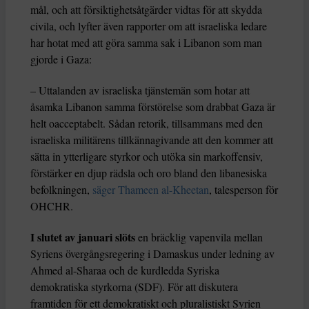
mål, och att försiktighetsåtgärder vidtas för att skydda
civila, och lyfter även rapporter om att israeliska ledare
har hotat med att göra samma sak i Libanon som man
gjorde i Gaza:
– Uttalanden av israeliska tjänstemän som hotar att
åsamka Libanon samma förstörelse som drabbat Gaza är
helt oacceptabelt. Sådan retorik, tillsammans med den
israeliska militärens tillkännagivande att den kommer att
sätta in ytterligare styrkor och utöka sin markoffensiv,
förstärker en djup rädsla och oro bland den libanesiska
befolkningen,
säger Thameen al-Kheetan
, talesperson för
OHCHR.
I slutet av januari slöts
en bräcklig vapenvila mellan
Syriens övergångsregering i Damaskus under ledning av
Ahmed al-Sharaa och de kurdledda Syriska
demokratiska styrkorna (SDF). För att diskutera
framtiden för ett demokratiskt och pluralistiskt Syrien