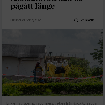
pågått länge
Publicerad 22 maj, 2026
3 min lästid
En kvinna gråter när räddningsarbetare från Röda Korset bär