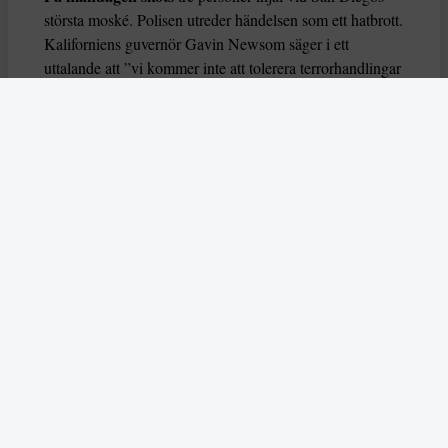
största moské. Polisen utreder händelsen som ett hatbrott.
Kaliforniens guvernör Gavin Newsom säger i ett
uttalande att ”vi kommer inte att tolerera terrorhandlingar
eller hot mot trosgrupper”.
En av de dödade är det islamiska centrets vakt,
åttabarnspappan Amin Abdullah, som nu hyllas som en
hjälte, då hans ingripande enligt polisen sannolikt
räddade många liv. Han kan ha räddat många barns liv
inte minst. När attacken genomfördes på
måndagsförmiddagen fanns 140 barn i lågstadieåldern på
plats i skolan som ligger på centrets övervåning.
– Vi har aldrig tidigare varit med om en sådan här
tragedi. Det är fullständigt skandalöst att attackera en
plats för gudstjänst. Människor kommer till det islamiska
centret för att be, fira och lära sig,
säger moskéns imam
Taha Hassane
.