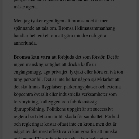
måste agera.
Men jag tycker egentligen att bromsandet är mer
spännande att tala om. Bromsa i klimatsammanhang
handlar helt enkelt om att göra mindre och göra
annorlunda.
Bromsa kan vara
att förbjuda det som förstör. Det är
ingen mänsklig rättighet att dricka kaffe ur
engångsmugg, äga privatjet, lyxjakt eller köra en två ton
tung personbil. Det är inte heller någon självklarhet att
det ska finnas flygplatser, parkeringsplatser och externa
köpcentra överallt eller industriella verksamheter som
torvbrytning, kalhyggen och fabriksmässig
djuruppfödning. Politikens uppgift är att successivt
reglera bort det som är till skada för samhället. Förbud
och regleringar kostar oftast inte en krona men det är
något av det mest effektiva vi kan göra för att minska
utsläppen. EU:s utfasning av slösaktig belysning