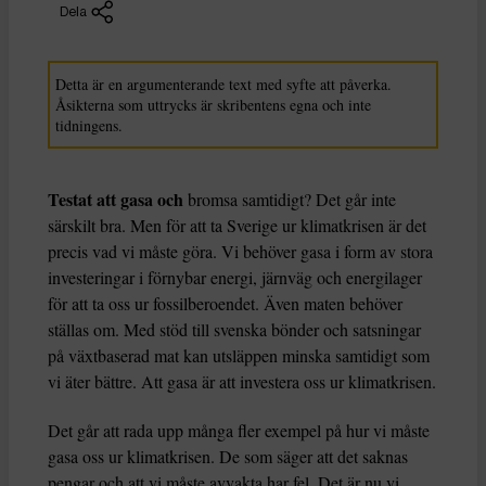
Dela
Detta är en argumenterande text med syfte att påverka.
Åsikterna som uttrycks är skribentens egna och inte
tidningens.
Testat att gasa och
bromsa samtidigt? Det går inte
särskilt bra. Men för att ta Sverige ur klimatkrisen är det
precis vad vi måste göra. Vi behöver gasa i form av stora
investeringar i förnybar energi, järnväg och energilager
för att ta oss ur fossilberoendet. Även maten behöver
ställas om. Med stöd till svenska bönder och satsningar
på växtbaserad mat kan utsläppen minska samtidigt som
vi äter bättre. Att gasa är att investera oss ur klimatkrisen.
Det går att rada upp många fler exempel på hur vi måste
gasa oss ur klimatkrisen. De som säger att det saknas
pengar och att vi måste avvakta har fel. Det är nu vi