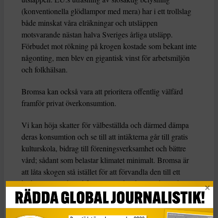
(konventionella glödlampor med mera) har i ett trollslag
både minskat våra elräkningar och utsläppen
motsvarande nästan halva Sveriges årliga utsläpp.
Förbudet mot rökning på krogen kostade som bekant inte
någonting, men blev en gigantisk vinst för arbetsmiljön
och folkhälsan.
Bromsa kan också vara att prioritera offentlig välfärd
framför privat överkonsumtion.
Vi kan höja skatter för välbeställda och därmed dämpa
deras konsumtion och se till att intäkterna går till gratis
kulturskola, bidrag till föreningsverksamhet och bättre
vård; sådant som belastar klimatet minimalt. Bromsa är
att låta skogen stå istället för att förvandla den till ett
kalhygge. Koldioxid fortsätter att bindas i träden och vi
får fortsätta att vistas i en levande skog. Bromsa är att
förkorta arbetstiden så att vi får mer tid för relationer och