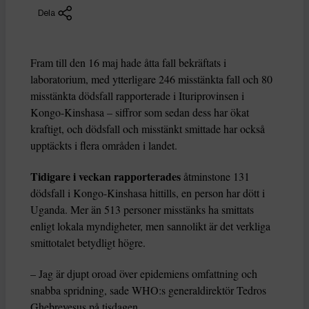
Dela
Fram till den 16 maj hade åtta fall bekräftats i
laboratorium, med ytterligare 246 misstänkta fall och 80
misstänkta dödsfall rapporterade i Ituriprovinsen i
Kongo-Kinshasa – siffror som sedan dess har ökat
kraftigt, och dödsfall och misstänkt smittade har också
upptäckts i flera områden i landet.
Tidigare i veckan rapporterades
åtminstone 131
dödsfall i Kongo-Kinshasa hittills, en person har dött i
Uganda. Mer än 513 personer misstänks ha smittats
enligt lokala myndigheter, men sannolikt är det verkliga
smittotalet betydligt högre.
– Jag är djupt oroad över epidemiens omfattning och
snabba spridning, sade WHO:s generaldirektör Tedros
Ghebreyesus på tisdagen.