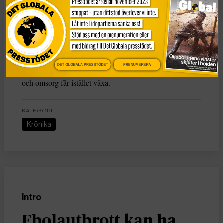
fritidsaktiviteter. En garanterat uppskattad reform, men
också bra för klimatet.
Allt fler förstår
att den kapitalistiska
konsumtionsekonomin inte är hållbar. Allt kan inte växa i
evighet. Genom att bromsa det som tär på vår planet kan
DET GLOBALA PRESSTÖDET
PRENUMERERA
vi låta annat få växa. Kultur, fritid, relationer, utbildning
och omsorg får istället växa.
KATEGORI
Krönika
Intro
Ebolautbrott kan ha