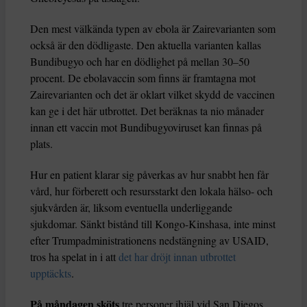
Den mest välkända typen av ebola är Zairevarianten som
också är den dödligaste. Den aktuella varianten kallas
Bundibugyo och har en dödlighet på mellan 30–50
procent. De ebolavaccin som finns är framtagna mot
Zairevarianten och det är oklart vilket skydd de vaccinen
kan ge i det här utbrottet. Det beräknas ta nio månader
innan ett vaccin mot Bundibugyoviruset kan finnas på
plats.
Hur en patient klarar sig påverkas av hur snabbt hen får
vård, hur förberett och resursstarkt den lokala hälso- och
sjukvården är, liksom eventuella underliggande
sjukdomar. Sänkt bistånd till Kongo-Kinshasa, inte minst
efter Trumpadministrationens nedstängning av USAID,
tros ha spelat in i att
det har dröjt innan utbrottet
upptäckts
.
På måndagen sköts
tre personer ihjäl vid San Diegos