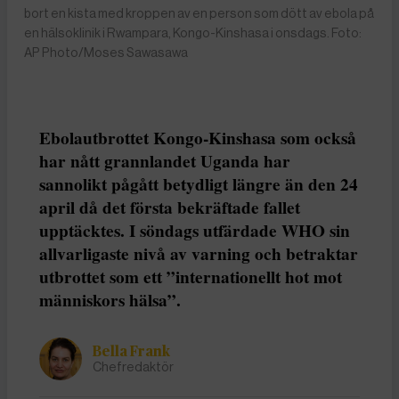
bort en kista med kroppen av en person som dött av ebola på
en hälsoklinik i Rwampara, Kongo-Kinshasa i onsdags. Foto:
AP Photo/Moses Sawasawa
Ebolautbrottet Kongo-Kinshasa som också
har nått grannlandet Uganda har
sannolikt pågått betydligt längre än den 24
april då det första bekräftade fallet
upptäcktes. I söndags utfärdade WHO sin
allvarligaste nivå av varning och betraktar
utbrottet som ett ”internationellt hot mot
människors hälsa”.
Bella Frank
Chefredaktör