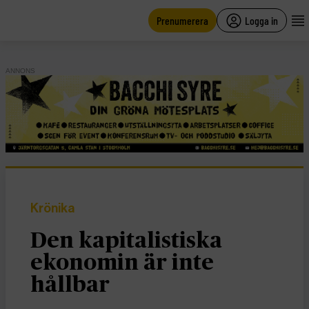
main
content
Prenumerera
Logga in
ANNONS
Krönika
Den kapitalistiska
ekonomin är inte
hållbar