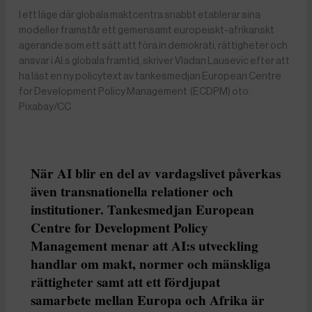
I ett läge där globala maktcentra snabbt etablerar sina
modeller framstår ett gemensamt europeiskt-afrikanskt
agerande som ett sätt att föra in demokrati, rättigheter och
ansvar i AI:s globala framtid, skriver Vladan Lausevic efter att
ha läst en ny policytext av tankesmedjan European Centre
for Development Policy Management (ECDPM) oto:
Pixabay/CC
När AI blir en del av vardagslivet påverkas
även transnationella relationer och
institutioner. Tankesmedjan European
Centre for Development Policy
Management menar att AI:s utveckling
handlar om makt, normer och mänskliga
rättigheter samt att ett fördjupat
samarbete mellan Europa och Afrika är