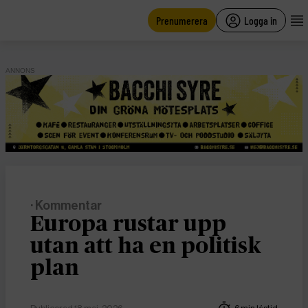
main
content
Prenumerera
Logga in
ANNONS
· Kommentar
Europa rustar upp
utan att ha en politisk
plan