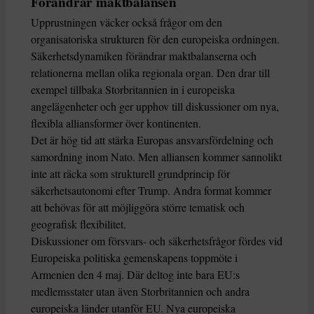
Förändrar maktbalansen
Upprustningen väcker också frågor om den
organisatoriska strukturen för den europeiska ordningen.
Säkerhetsdynamiken förändrar maktbalanserna och
relationerna mellan olika regionala organ. Den drar till
exempel tillbaka Storbritannien in i europeiska
angelägenheter och ger upphov till diskussioner om nya,
flexibla alliansformer över kontinenten.
Det är hög tid att stärka Europas ansvarsfördelning och
samordning inom Nato. Men alliansen kommer sannolikt
inte att räcka som strukturell grundprincip för
säkerhetsautonomi efter Trump. Andra format kommer
att behövas för att möjliggöra större tematisk och
geografisk flexibilitet.
Diskussioner om försvars- och säkerhetsfrågor fördes vid
Europeiska politiska gemenskapens toppmöte i
Armenien den 4 maj. Där deltog inte bara EU:s
medlemsstater utan även Storbritannien och andra
europeiska länder utanför EU. Nya europeiska