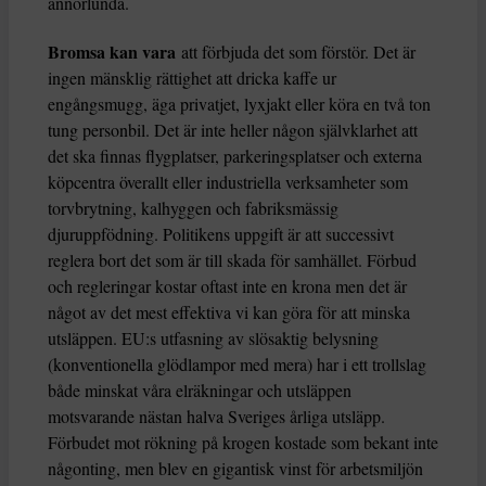
annorlunda.
Bromsa kan vara
att förbjuda det som förstör. Det är
ingen mänsklig rättighet att dricka kaffe ur
engångsmugg, äga privatjet, lyxjakt eller köra en två ton
tung personbil. Det är inte heller någon självklarhet att
det ska finnas flygplatser, parkeringsplatser och externa
köpcentra överallt eller industriella verksamheter som
torvbrytning, kalhyggen och fabriksmässig
djuruppfödning. Politikens uppgift är att successivt
reglera bort det som är till skada för samhället. Förbud
och regleringar kostar oftast inte en krona men det är
något av det mest effektiva vi kan göra för att minska
utsläppen. EU:s utfasning av slösaktig belysning
(konventionella glödlampor med mera) har i ett trollslag
både minskat våra elräkningar och utsläppen
motsvarande nästan halva Sveriges årliga utsläpp.
Förbudet mot rökning på krogen kostade som bekant inte
någonting, men blev en gigantisk vinst för arbetsmiljön