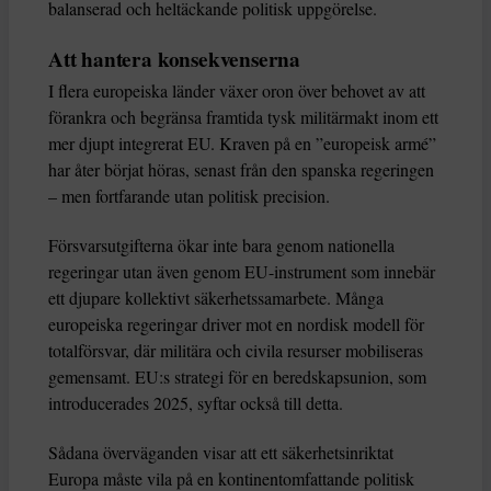
balanserad och heltäckande politisk uppgörelse.
Att hantera konsekvenserna
I flera europeiska länder växer oron över behovet av att
förankra och begränsa framtida tysk militärmakt inom ett
mer djupt integrerat EU. Kraven på en ”europeisk armé”
har åter börjat höras, senast från den spanska regeringen
– men fortfarande utan politisk precision.
Försvarsutgifterna ökar inte bara genom nationella
regeringar utan även genom EU-instrument som innebär
ett djupare kollektivt säkerhetssamarbete. Många
europeiska regeringar driver mot en nordisk modell för
totalförsvar, där militära och civila resurser mobiliseras
gemensamt. EU:s strategi för en beredskapsunion, som
introducerades 2025, syftar också till detta.
Sådana överväganden visar att ett säkerhetsinriktat
Europa måste vila på en kontinentomfattande politisk