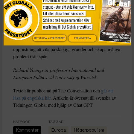
upprustningen. Dessa innebär svårare och mer
strukturella utmaningar än att bara höja
försvarsbudgetarna – men för närvarande skjuter
regeringarna dem framför sig.
DET GLOBALA PRESSTÖDET
PRENUMERERA
Tills dessa utmaningar har lösts kommer Europas
upprustning att vila på skakiga grunder och skapa många
problem i sitt spår.
Richard Youngs är professor i International and
European Politics vid University of Warwick
Texten är publicerad på The Conversation och
går att
läsa på engelska här
. Artikeln är översatt till svenska av
Tidningen Global med hjälp av Chat GPT.
KATEGORI
TAGGAR
Kommentar
Europa
högerpopulism