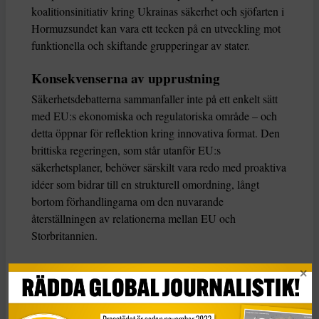
koalitionsinitiativ kring Ukrainas säkerhet och sjöfarten i
Hormuzsundet kan vara ett tecken på en utveckling mot
funktionella och skiftande grupperingar av stater.
Konsekvenserna av upprustning
Säkerhetsdebatterna sammanfaller inte på ett enkelt sätt
med EU:s ekonomiska och regulatoriska område – och
detta öppnar för reflektion kring innovativa format. Den
brittiska regeringen, som står utanför EU:s
säkerhetsplaner, behöver särskilt vara redo med proaktiva
idéer som bidrar till en strukturell omordning, långt
bortom förhandlingarna om den nuvarande
återställningen av relationerna mellan EU och
Storbritannien.
När EU slutför sin nya säkerhetsstrategi och
Storbritannien går vidare med genomförandet av sin
strategiska försvarsöversyn behöver europeiska
regeringar ta itu med de politiska konsekvenserna av