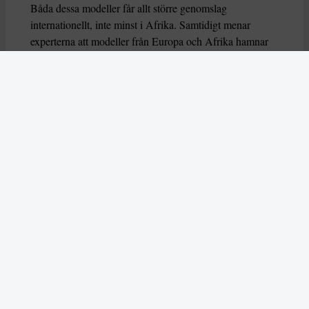
Båda dessa modeller får allt större genomslag
internationellt, inte minst i Afrika. Samtidigt menar
experterna att modeller från Europa och Afrika hamnar
mer utanför rörande användning och popularitet. Det gör
i sin tur att Kina och USA sätter spelreglerna medan
konsekvenserna hanteras lokalt.
Afrika bortom rollen som testmiljö
Utvecklingen med AI äger i dag ofta rum i samhällen
som i Afrika med svagare institutionella skydd och med
begränsade möjligheter till rättslig prövning. Enligt
Mabika och Melody skapar det betydande risker för
människor och samhällen. Bland annat eftersom
automatiserade beslutsystem kan förstärka
diskriminering, cementera sociala hierarkier och flytta
makt från medborgare till algoritmer som få har insyn i.
Deras analys varnar för en utveckling som ibland
beskrivs som digital kolonialism, där data, system och