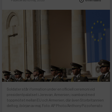
Publicerad 18 maj, 2026
6 min lästid
Soldater står i formation under en officiell ceremoni vid
presidentpalatset i Jerevan, Armenien, i samband med
toppmötet mellan EU och Armenien, där även Storbritannien
deltog, i början av maj. Foto: AP Photo/Anthony Pizzoferrato