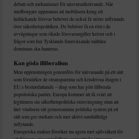
debatt och mekanismer för ansvarsutkrävande. När
medborgare uppmanas att mobilisera kring ett
heltäckande försvar behöver de också få större inflytande
över säkerhetspolitiken. De behöver få en röst i de
avvägningar som ökade försvarsutgifter kräver och i
frågor som hur Tysklands framväxande militära
dominans ska hanteras.
Kan göda illiberalism
Men upprustningen genomförs för närvarande på ett sätt
som förstärker de otransparenta och krisdrivna dragen i
EU:s beslutsfattande – drag som har gött illiberala
populistiska partier. Europa kommer att få svårt att
legitimera sin säkerhetspolitiska omsvängning utan att
åter vitalisera sitt gemensamma politiska system på ett
sätt som ger starkare och mer aktivt samhälleligt
inflytande.
Europeiska makter försöker nu agera mer självsäkert för
att försvara sina omedelbara geopolitiska intressen.