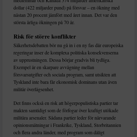
medlemmar och Kanada 574 miljarder amerikanska
dollar (422 miljarder pund) på försvar – en ökning med
nästan 20 procent jämfört med året innan. Det var den
största årliga ökningen på 70 år.
Risk för större konflikter
Säkerhetsdebatten bör nu gå in i en ny fas där europeiska
regeringar inser de komplexa politiska konsekvenserna
av upprustningen. Dessa börjar gradvis bli tydliga.
Exempel är en skarpare avvägning mellan
försvarsutgifter och sociala program, samt utsikten att
Tyskland inte bara får ekonomisk dominans utan även
militär överlägsenhet.
Det finns också en risk att högerpopulistiska partier tar
makten samtidigt som de förfogar över kraftigt utökade
militära arsenaler. Sådana partier leder för närvarande
opinionsmätningar i Frankrike, Tyskland, Storbritannien
och flera andra länder, med program som dåligt