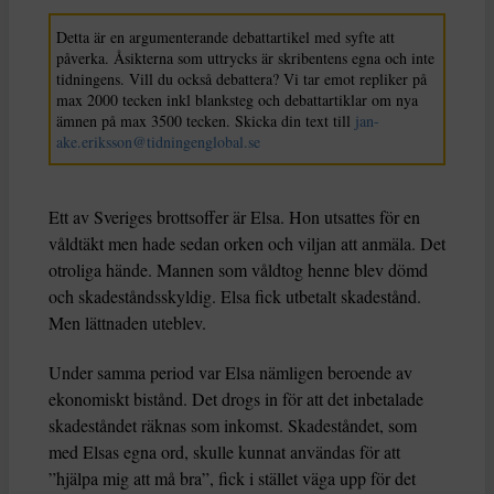
Detta är en argumenterande debattartikel med syfte att
påverka. Åsikterna som uttrycks är skribentens egna och inte
tidningens. Vill du också debattera? Vi tar emot repliker på
max 2000 tecken inkl blanksteg och debattartiklar om nya
ämnen på max 3500 tecken. Skicka din text till
jan-
ake.eriksson@tidningenglobal.se
Ett av Sveriges brottsoffer är Elsa. Hon utsattes för en
våldtäkt men hade sedan orken och viljan att anmäla. Det
otroliga hände. Mannen som våldtog henne blev dömd
och skadeståndsskyldig. Elsa fick utbetalt skadestånd.
Men lättnaden uteblev.
Under samma period var Elsa nämligen beroende av
ekonomiskt bistånd. Det drogs in för att det inbetalade
skadeståndet räknas som inkomst. Skadeståndet, som
med Elsas egna ord, skulle kunnat användas för att
”hjälpa mig att må bra”, fick i stället väga upp för det