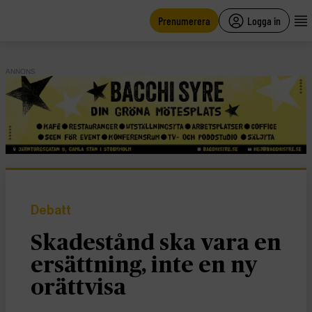
main
content
Prenumerera
Logga in
ANNONS
Debatt
Skadestånd ska vara en
ersättning, inte en ny
orättvisa