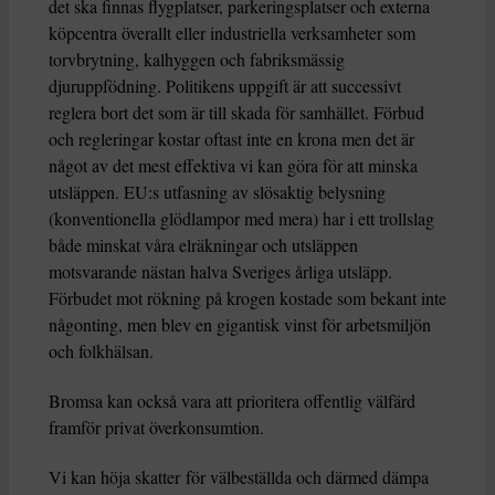
det ska finnas flygplatser, parkeringsplatser och externa
köpcentra överallt eller industriella verksamheter som
torvbrytning, kalhyggen och fabriksmässig
djuruppfödning. Politikens uppgift är att successivt
reglera bort det som är till skada för samhället. Förbud
och regleringar kostar oftast inte en krona men det är
något av det mest effektiva vi kan göra för att minska
utsläppen. EU:s utfasning av slösaktig belysning
(konventionella glödlampor med mera) har i ett trollslag
både minskat våra elräkningar och utsläppen
motsvarande nästan halva Sveriges årliga utsläpp.
Förbudet mot rökning på krogen kostade som bekant inte
någonting, men blev en gigantisk vinst för arbetsmiljön
och folkhälsan.
Bromsa kan också vara att prioritera offentlig välfärd
framför privat överkonsumtion.
Vi kan höja skatter för välbeställda och därmed dämpa