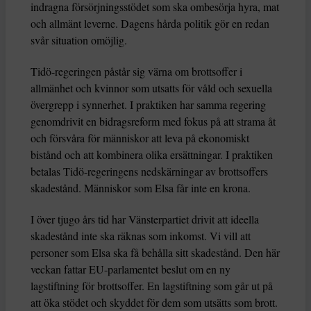
indragna försörjningsstödet som ska ombesörja hyra, mat
och allmänt leverne. Dagens hårda politik gör en redan
svår situation omöjlig.
Tidö-regeringen påstår sig värna om brottsoffer i
allmänhet och kvinnor som utsatts för våld och sexuella
övergrepp i synnerhet. I praktiken har samma regering
genomdrivit en bidragsreform med fokus på att strama åt
och försvåra för människor att leva på ekonomiskt
bistånd och att kombinera olika ersättningar. I praktiken
betalas Tidö-regeringens nedskärningar av brottsoffers
skadestånd. Människor som Elsa får inte en krona.
I över tjugo års tid har Vänsterpartiet drivit att ideella
skadestånd inte ska räknas som inkomst. Vi vill att
personer som Elsa ska få behålla sitt skadestånd. Den här
veckan fattar EU-parlamentet beslut om en ny
lagstiftning för brottsoffer. En lagstiftning som går ut på
att öka stödet och skyddet för dem som utsätts som brott.