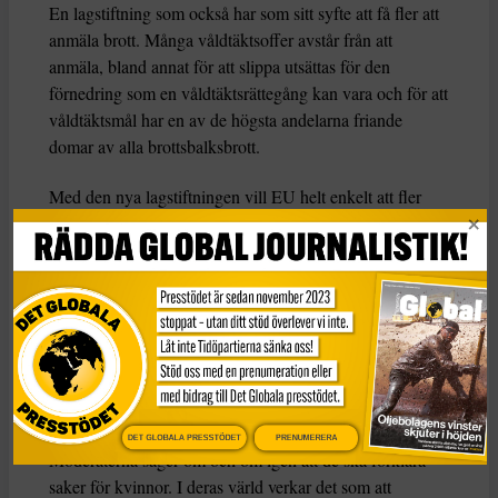
En lagstiftning som också har som sitt syfte att få fler att
anmäla brott. Många våldtäktsoffer avstår från att
anmäla, bland annat för att slippa utsättas för den
förnedring som en våldtäktsrättegång kan vara och för att
våldtäktsmål har en av de högsta andelarna friande
domar av alla brottsbalksbrott.
Med den nya lagstiftningen vill EU helt enkelt att fler
brottsoffer ska våga och orka anmäla. EU skärper
dessutom skrivningarna om just skadestånd. När förövare
av våldsamma brott inte snabbt nog betalar skadestånden
ska staten göra det i stället. Det är bra förslag som
Vänsterpartiet stödjer. Nu förväntar vi oss att regeringen
går samma väg och ändar lagen och stärker brottsoffers
villkor och rättigheter. Ingen kommun ska längre kunna
avslå ekonomiskt stöd till brottsoffer som fått skadestånd.
DET GLOBALA PRESSTÖDET
PRENUMERERA
Moderaterna säger om och om igen att de ska förklara
saker för kvinnor. I deras värld verkar det som att