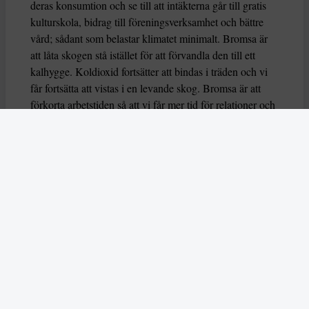
deras konsumtion och se till att intäkterna går till gratis
kulturskola, bidrag till föreningsverksamhet och bättre
vård; sådant som belastar klimatet minimalt. Bromsa är
att låta skogen stå istället för att förvandla den till ett
kalhygge. Koldioxid fortsätter att bindas i träden och vi
får fortsätta att vistas i en levande skog. Bromsa är att
förkorta arbetstiden så att vi får mer tid för relationer och
fritidsaktiviteter. En garanterat uppskattad reform, men
också bra för klimatet.
Allt fler förstår
att den kapitalistiska
konsumtionsekonomin inte är hållbar. Allt kan inte växa i
evighet. Genom att bromsa det som tär på vår planet kan
vi låta annat få växa. Kultur, fritid, relationer, utbildning
och omsorg får istället växa.
ANNONS