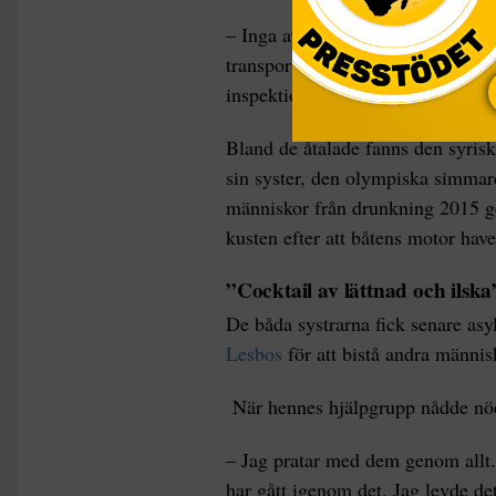
– Inga av de åtalade försökte ager
transporterade personerna – flykt
inspektioner.
Bland de åtalade fanns den syri
sin syster, den olympiska simmare
människor från drunkning 2015 ge
kusten efter att båtens motor have
”Cocktail av lättnad och ilska
De båda systrarna fick senare asy
Lesbos
för att bistå andra männis
När hennes hjälpgrupp nådde nö
– Jag pratar med dem genom allt. 
har gått igenom det. Jag levde de