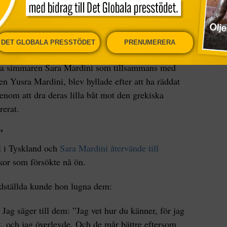
a på ett sätt som att tillåta någon av de
ingar eller andra – att undgå myndigheternas
DET GLOBALA PRESSTÖDET
PRENUMERERA
ska simmaren Sara Mardini som tillsammans med
n Yusra Mardini, blev hyllade efter att ha räddat
nom att dra deras lilla båt mot den grekiska
rerat.
”
l i Tyskland och
Sara Mardini återvände till
kor som försökte nå ön.
dställda kunde hon lugna dem:
Jag säger till dem: ”Jag vet hur du känner, för jag
t, och jag överlevde. Och de mår bättre eftersom