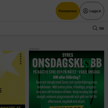
Prenumerera
Logga in
Sök
ANNONS