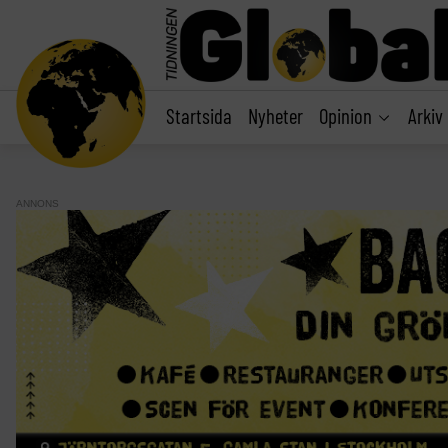
main
content
Startsida
Nyheter
Opinion
Arkiv
ANNONS