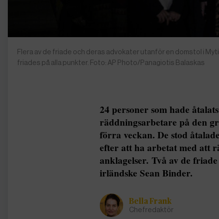
Flera av de friade och deras advokater utanför en domstol i Myti
friades på alla punkter. Foto: AP Photo/Panagiotis Balaskas
24 personer som hade åtalats e
räddningsarbetare på den gre
förra veckan. De stod åtalad
efter att ha arbetat med att r
anklagelser. Två av de friade
irländske Sean Binder.
Bella Frank
Chefredaktör