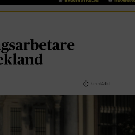
ngsarbetare
rekland
4 min lästid