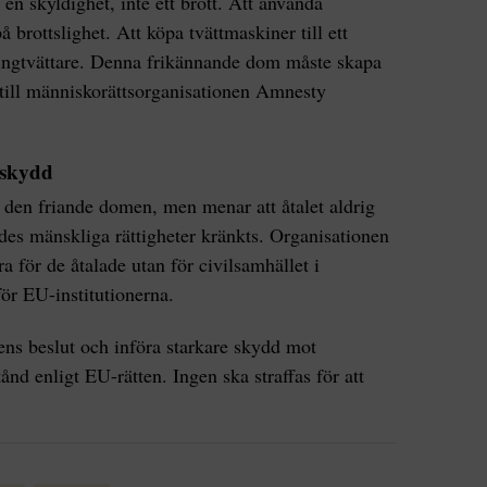
en skyldighet, inte ett brott. Att använda
 brottslighet. Att köpa tvättmaskiner till ett
nningtvättare. Denna frikännande dom måste skapa
till människorättsorganisationen Amnesty
 skydd
den friande domen, men menar att åtalet aldrig
ades mänskliga rättigheter kränkts. Organisationen
a för de åtalade utan för civilsamhället i
ör EU-institutionerna.
ens beslut och införa starkare skydd mot
ånd enligt EU-rätten. Ingen ska straffas för att