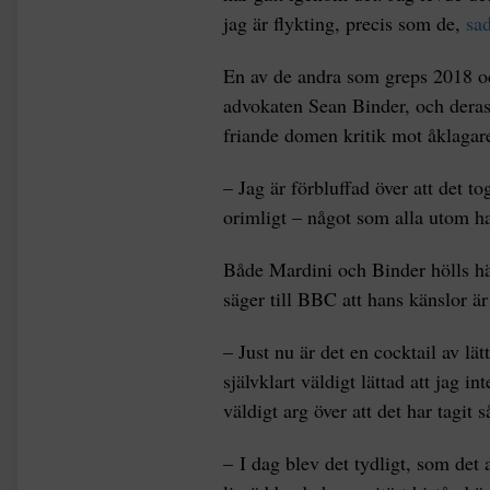
jag är flykting, precis som de,
sa
En av de andra som greps 2018 oc
advokaten Sean Binder, och deras
friande domen kritik mot åklagar
– Jag är förbluffad över att det to
orimligt – något som alla utom ha
Både Mardini och Binder hölls hä
säger till BBC att hans känslor ä
– Just nu är det en cocktail av lät
självklart väldigt lättad att jag i
väldigt arg över att det har tagit s
– I dag blev det tydligt, som det a