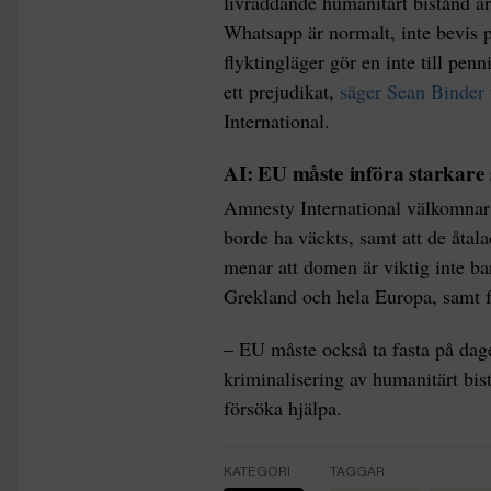
livräddande humanitärt bistånd är 
Whatsapp är normalt, inte bevis på
flyktingläger gör en inte till pe
ett prejudikat,
säger Sean Binder
International.
AI: EU måste införa starkare
Amnesty International välkomnar 
borde ha väckts, samt att de åtal
menar att domen är viktig inte bar
Grekland och hela Europa, samt f
– EU måste också ta fasta på dag
kriminalisering av humanitärt bist
försöka hjälpa.
KATEGORI
TAGGAR