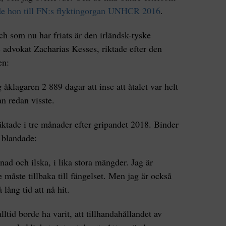
de hon till FN:s flyktingorgan UNHCR 2016
.
h som nu har friats är den irländsk-tyske
 advokat Zacharias Kesses, riktade efter den
en:
g åklagaren 2 889 dagar att inse att åtalet var helt
n redan visste.
ktade i tre månader efter gripandet 2018. Binder
r blandade:
tnad och ilska, i lika stora mängder. Jag är
nte måste tillbaka till fängelset. Men jag är också
å lång tid att nå hit.
lltid borde ha varit, att tillhandahållandet av