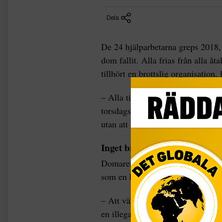
Dela
De 24 hjälparbetarna greps 2018,
dom fallit. Alla frias från alla 
tillhört en brottslig organisation,
– Alla tilltalade frias från åtale
torsdags, och förklarade att deras
utan att bistå med humanitär hjäl
Inget brottsligt uppsåt
Domaren förklarade att en nätba
som en kriminell organisation”:
– Att vänta för att rädda ett mäns
en illegal inresa, sade domaren oc