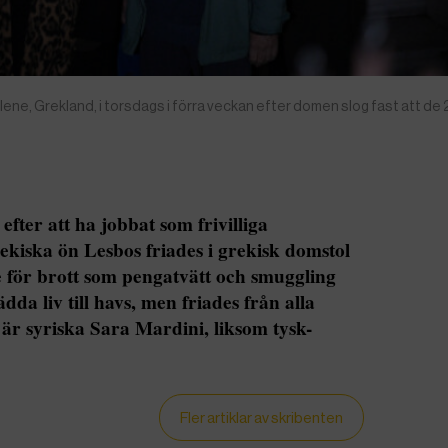
lene, Grekland, i torsdags i förra veckan efter domen slog fast att de
fter att ha jobbat som frivilliga
kiska ön Lesbos friades i grekisk domstol
e för brott som pengatvätt och smuggling
ädda liv till havs, men friades från alla
 är syriska Sara Mardini, liksom tysk-
Fler artiklar av skribenten