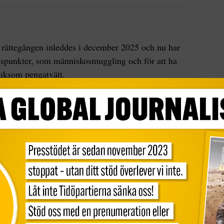
 rättegången inleddes i december 2025 och nu har
åtalspunkter, som människosmuggling och för att ha
 liksom pengatvätt.
n, förklarade domaren Vassilis Papathanassiou i
 uppsåt ”inte var att begå brottsliga handlingar
p”,
rapporterar BBC
.
serad kommunikationsgrupp ”inte kan betraktas
kligt liv kan inte anses vara ett möjliggörande av
h fortsatte: