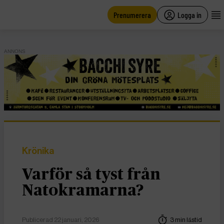
main
content
Prenumerera
Logga in
ANNONS
Krönika
Varför så tyst från
Natokramarna?
Publicerad 22 januari, 2026
3 min lästid