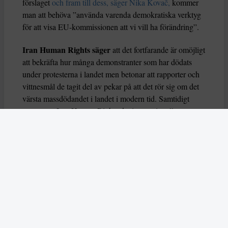
förslaget
och fram till dess, säger Nika Kovač,
kommer
man att behöva ”använda varenda demokratiska verktyg
för att visa EU-kommissionen att vi vill ha förändring”.
Iran Human Rights säger
att det fortfarande är omöjligt
att bekräfta hur många demonstranter som har dödats
under protesterna i landet men betonar att rapporter och
vittnesmål de tagit del av pekar på att det rör sig om det
värsta massdödandet i landet i modern tid. Samtidigt
uppmanar Iran Human Rights det internationella
samfundet att förhindra ett nytt massdödande i Irans
fängelser där många demonstranter riskerar att avrättas.
– Information som ges av ögonvittnen, familjer och andra
medborgare, tillsammmans med andra tillgängliga bevis
indikerar att antalet dödade demonstranter kan vara
högre än till och med de högsta siffran som uppskattats i
media. Det råder inga tvivel om att den Islamiska
republiken har utfört ett av det största massdödandet av