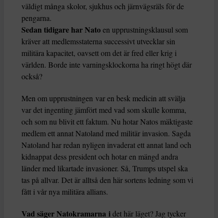
väldigt många skolor, sjukhus och järnvägsräls för de
pengarna.
Sedan tidigare har Nato
en upprustningsklausul som
kräver att medlemsstaterna successivt utvecklar sin
militära kapacitet, oavsett om det är fred eller krig i
världen. Borde inte varningsklockorna ha ringt högt där
också?
Men om upprustningen var en besk medicin att svälja
var det ingenting jämfört med vad som skulle komma,
och som nu blivit ett faktum. Nu hotar Natos mäktigaste
medlem ett annat Natoland med militär invasion. Sagda
Natoland har redan nyligen invaderat ett annat land och
kidnappat dess president och hotar en mängd andra
länder med likartade invasioner. Så, Trumps utspel ska
tas på allvar. Det är alltså den här sortens ledning som vi
fått i vår nya militära allians.
Vad säger Natokramarna i
det här läget? Jag tycker