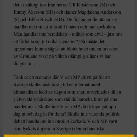
det är väldigt tyst från herrar Ulf Kristersson (M) och
Jimmy Åkesson (SD) och damer Magdalena Andersson
(S) och Ebba Busch (KD). De få gånger de uttalar sig
handlar det om att sitta still i båten och inte spekulera.
Men handlar inte beredskap – militär som civil – just om
att förhålla sig till olika scenarier? Då måste det
uppenbara kunna sägas: att blotta hotet om en invasion
av Grönland visar på vilken olämplig allians vi har
dragits in i.
Tänk er ett scenario där V och MP drivit på för att
Sverige skulle ansluta sig till en internationell
klimatallians ledd av någon som snart utvecklades till en
självsvåldig härskare som ställde barocka krav på sina
medlemmar. Skulle inte V och MP då få löpa gatlopp
dag ut och dag in för detta? Skulle inte varenda politisk
debatt handla om hur otroligt korkade V och MP varit
som lyckats dupera in Sverige i denna fanatiska
klimatfälla? Jag kan mycket väl se det framför mig.