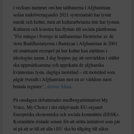
i veckans nummer om hur talibanerna i Afghanistan
sedan maktövertagandet 2021 systematiskt har tystat
musik och kultur, men att kulturarbetarna inte har tystnat.
Kulturen och konsten har flyttats till sociala plattformar.
”För många i Sverige är talibanernas förstörelse av de
stora Buddhastatyerna i Bamiyan i Afghanistan år 2001
ett smärtsamt exempel på hur kultur kan utplånas i
ideologins namn. I dag hoppas jag att omvärlden i stället
ska uppmärksamma och uppskatta de afghanska
kvinnornas tysta, dagliga motstånd – ett motstånd som
pågår överallt i Afghanistan mot en av världens mest
brutala regimer.”,
skriver Alimi
.
På onsdagen debatterades medborgarinitiativet My
Voice, My Choice i det rådgivande EU-organet
Europeiska ekonomiska och sociala kommittén (EESK).
Kommittén röstade senare för att stötta initiativet som går
ut på att se till att alla i EU ska ha tillgång till säkra