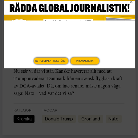
Men nu är det inte där vi
är. Trots att Donald Trump är
uttalat höger så behöver aldrig svensk höger klä skott för
hans göranden och låtanden. Trots att risken var
uppenbar att nästa president i USA skulle heta Donald
Trump var det ytterst sällan Kristersson-Åkesson-
Andersson-Busch fick svara på vad det ville med ett
Nato under Trumps ledning. Sällan då, och sällan nu.
DET GLOBALA PRESSTÖDET
PRENUMERERA
Nu står vi där vi står. Kanske havererar allt med att
Trump invaderar Danmark från en svensk flygbas i kraft
av DCA-avtalet. Då, om inte senare, måste någon våga
säga: Nato – vad-var-det-vi-sa?
KATEGORI
TAGGAR
Krönika
Donald Trump
Grönland
Nato