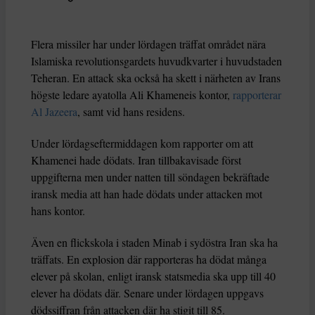
Flera missiler har under lördagen träffat området nära
Islamiska revolutionsgardets huvudkvarter i huvudstaden
Teheran. En attack ska också ha skett i närheten av Irans
högste ledare ayatolla Ali Khameneis kontor,
rapporterar
Al Jazeera
, samt vid hans residens.
Under lördagseftermiddagen kom rapporter om att
Khamenei hade dödats. Iran tillbakavisade först
uppgifterna men under natten till söndagen bekräftade
iransk media att han hade dödats under attacken mot
hans kontor.
Även en flickskola i staden Minab i sydöstra Iran ska ha
träffats. En explosion där rapporteras ha dödat många
elever på skolan, enligt iransk statsmedia ska upp till 40
elever ha dödats där. Senare under lördagen uppgavs
dödssiffran från attacken där ha stigit till 85.