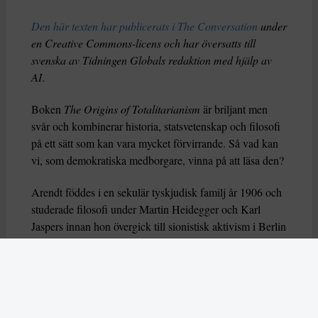
Den här texten har publicerats i The Conversation
under
en Creative Commons-licens och har översatts till
svenska av Tidningen Globals redaktion med hjälp av
AI
.
Boken
The Origins of Totalitarianism
är briljant men
svår och kombinerar historia, statsvetenskap och filosofi
på ett sätt som kan vara mycket förvirrande. Så vad kan
vi, som demokratiska medborgare, vinna på att läsa den?
Arendt föddes i en sekulär tyskjudisk familj år 1906 och
studerade filosofi under Martin Heidegger och Karl
Jaspers innan hon övergick till sionistisk aktivism i Berlin
i början av 1930-talet. Efter en kontakt med gestapo
flydde hon till Frankrike och lämnade Europa 1941 för
USA. Så när hon började forska om boken Origins i
början av 1940-talet var hon inte främmande för
totalitarism.