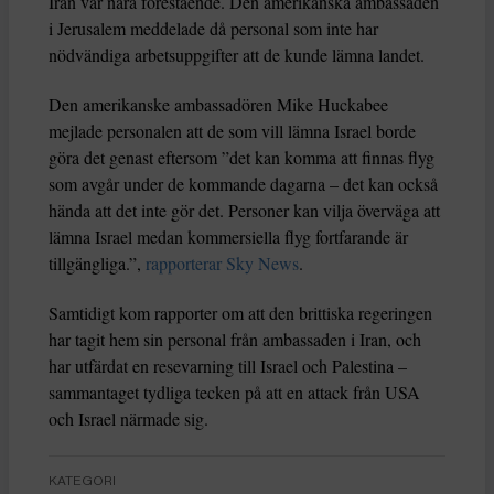
Iran var nära förestående. Den amerikanska ambassaden
i Jerusalem meddelade då personal som inte har
nödvändiga arbetsuppgifter att de kunde lämna landet.
Den amerikanske ambassadören Mike Huckabee
mejlade personalen att de som vill lämna Israel borde
göra det genast eftersom ”det kan komma att finnas flyg
som avgår under de kommande dagarna – det kan också
hända att det inte gör det. Personer kan vilja överväga att
lämna Israel medan kommersiella flyg fortfarande är
tillgängliga.”,
rapporterar Sky News
.
Samtidigt kom rapporter om att den brittiska regeringen
har tagit hem sin personal från ambassaden i Iran, och
har utfärdat en resevarning till Israel och Palestina –
sammantaget tydliga tecken på att en attack från USA
och Israel närmade sig.
KATEGORI