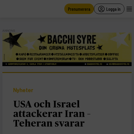
main
content
Prenumerera
Logga in
ANNONS
Nyheter
USA och Israel
attackerar Iran –
Teheran svarar