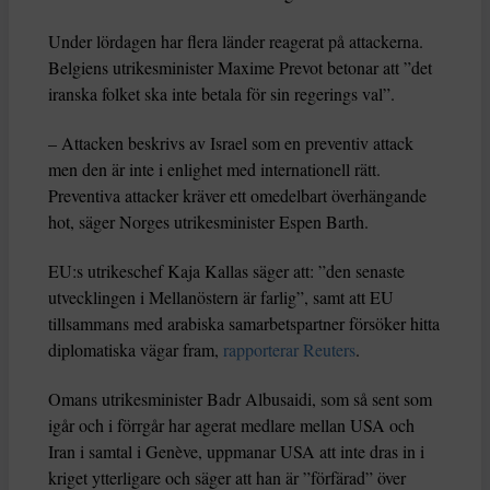
Under lördagen har flera länder reagerat på attackerna.
Belgiens utrikesminister Maxime Prevot betonar att ”det
iranska folket ska inte betala för sin regerings val”.
– Attacken beskrivs av Israel som en preventiv attack
men den är inte i enlighet med internationell rätt.
Preventiva attacker kräver ett omedelbart överhängande
hot, säger Norges utrikesminister Espen Barth.
EU:s utrikeschef Kaja Kallas säger att: ”den senaste
utvecklingen i Mellanöstern är farlig”, samt att EU
tillsammans med arabiska samarbetspartner försöker hitta
diplomatiska vägar fram,
rapporterar Reuters
.
Omans utrikesminister Badr Albusaidi, som så sent som
igår och i förrgår har agerat medlare mellan USA och
Iran i samtal i Genève, uppmanar USA att inte dras in i
kriget ytterligare och säger att han är ”förfärad” över