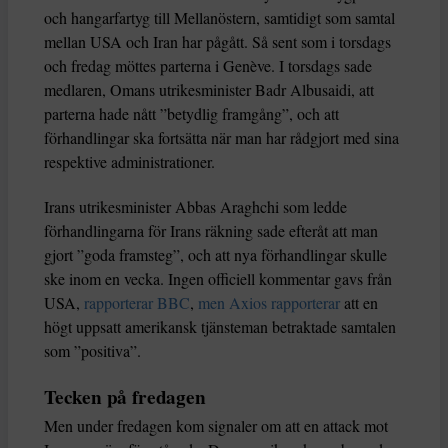
och hangarfartyg till Mellanöstern, samtidigt som samtal
mellan USA och Iran har pågått. Så sent som i torsdags
och fredag möttes parterna i Genève. I torsdags sade
medlaren, Omans utrikesminister Badr Albusaidi, att
parterna hade nått ”betydlig framgång”, och att
förhandlingar ska fortsätta när man har rådgjort med sina
respektive administrationer.
Irans utrikesminister Abbas Araghchi som ledde
förhandlingarna för Irans räkning sade efteråt att man
gjort ”goda framsteg”, och att nya förhandlingar skulle
ske inom en vecka. Ingen officiell kommentar gavs från
USA,
rapporterar BBC
,
men Axios rapporterar
att en
högt uppsatt amerikansk tjänsteman betraktade samtalen
som ”positiva”.
Tecken på fredagen
Men under fredagen kom signaler om att en attack mot