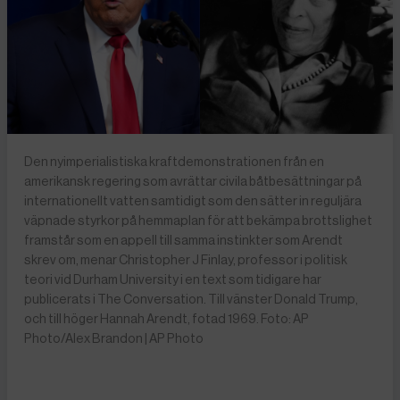
Den nyimperialistiska kraftdemonstrationen från en
amerikansk regering som avrättar civila båtbesättningar på
internationellt vatten samtidigt som den sätter in reguljära
väpnade styrkor på hemmaplan för att bekämpa brottslighet
framstår som en appell till samma instinkter som Arendt
skrev om, menar Christopher J Finlay, professor i politisk
teori vid Durham University i en text som tidigare har
publicerats i The Conversation. Till vänster Donald Trump,
och till höger Hannah Arendt, fotad 1969. Foto: AP
Photo/Alex Brandon | AP Photo