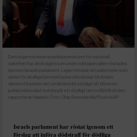
Den högerextreme israeliska ministern för nationell
säkerhet har drivit lagen som under månagskvällen röstades
igenom i Israels parlament. Lagen innebär att palestinier som
döms för dödliga terrorattacker ska dömas till döden,
däremot kommer det i praktiken bli omöjligt att döma en
judisk nationalist som begår ett dödligt terrordåd till döden,
rapporterar Haaretz. Foto: Chip Somodevilla/Pool via AP
Israels parlament har röstat igenom ett
förslag att införa dödstraff för dödliga