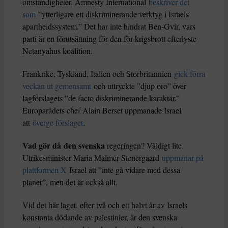
omständigheter. Amnesty International
beskriver det
som
”ytterligare ett diskriminerande verktyg i Israels
apartheidssystem.” Det har inte hindrat Ben-Gvir, vars
parti är en förutsättning för den för krigsbrott efterlyste
Netanyahus koalition.
Frankrike, Tyskland, Italien och Storbritannien
gick förra
veckan ut gemensamt
och uttryckte ”djup oro” över
lagförslagets ”de facto diskriminerande karaktär.”
Europarådets chef Alain Berset uppmanade Israel
att
överge förslaget
.
Vad gör då den svenska
regeringen? Väldigt lite.
Utrikesminister Maria Malmer Stenergaard
uppmanar på
plattformen X
Israel att ”inte gå vidare med dessa
planer”, men det är också allt.
Vid det här laget, efter två och ett halvt år av Israels
konstanta dödande av palestinier, är den svenska