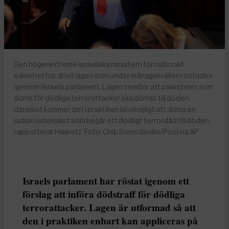
Den högerextreme israeliska ministern för nationell
säkerhet har drivit lagen som under månagskvällen röstades
igenom i Israels parlament. Lagen innebär att palestinier som
döms för dödliga terrorattacker ska dömas till döden,
däremot kommer det i praktiken bli omöjligt att döma en
judisk nationalist som begår ett dödligt terrordåd till döden,
rapporterar Haaretz. Foto: Chip Somodevilla/Pool via AP
Israels parlament har röstat igenom ett
förslag att införa dödstraff för dödliga
terrorattacker. Lagen är utformad så att
den i praktiken enbart kan appliceras på