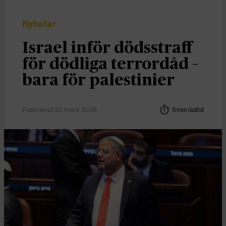
Nyheter
Israel inför dödsstraff
för dödliga terrordåd –
bara för palestinier
Publicerad 30 mars, 2026
6 min lästid