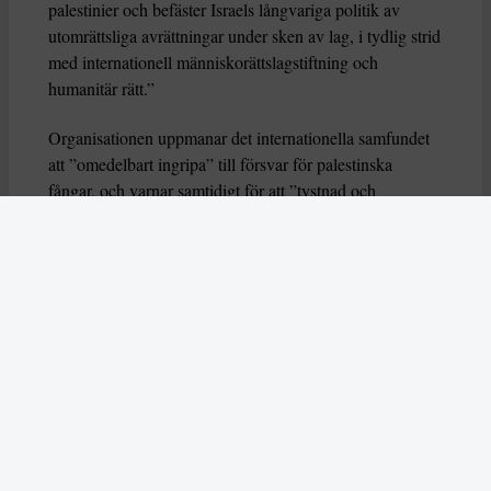
palestinier och befäster Israels långvariga politik av
utomrättsliga avrättningar under sken av lag, i tydlig strid
med internationell människorättslagstiftning och
humanitär rätt.”
Organisationen uppmanar det internationella samfundet
att ”omedelbart ingripa” till försvar för palestinska
fångar, och varnar samtidigt för att ”tystnad och
passivitet endast kommer att fördjupa straffriheten och
urholka den regelbaserade internationella ordningen”.
Tecken på apartheid
Även Human Rights Watch fördömde under tisdagen
den nya israeliska lagen, både då
människorättsorganisationen motsätter sig dödsstraff
under alla förhållanden och för att lagens utformning är
ett tydligt tecken på apartheid.
– Israeliska tjänstemän hävdar att införandet av