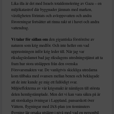
Lika illa är det med Israels totaldemolering av Gaza – en
miljökatastrof där byggnader jämnats med marken,
växtligheten förintats och avloppsvatten och andra
föroreningar fortsätter att rinna rakt ut i havet och andra
vattendrag.
Vi talar för sällan om
den gigantiska förstörelse av
naturen som krig medför. Och inte heller om vad
upprustningen inför krig leder till. När jag var
riksdagsledamot bad jag riksdagens utredningstjänst att ta
fram hur stora utsläppen från den svenska
Försvarsmakten var. De vanligtvis skickliga utredarna
kom tillbaka med svansen mellan benen och beklagade
att de inte kunde ge mig ett fullödigt svar.
Miljöeffekterna av vår krigsmakt är nämligen till största
delen hemligstämplade. Men det vi kan vara säkra på är
att storskaliga övningar i Lappland, pansarskott över
Vättern, flygningar med JAS-plan (en tiominuters
flygning lär orsaka utsläpp i nivå med vad en personbil