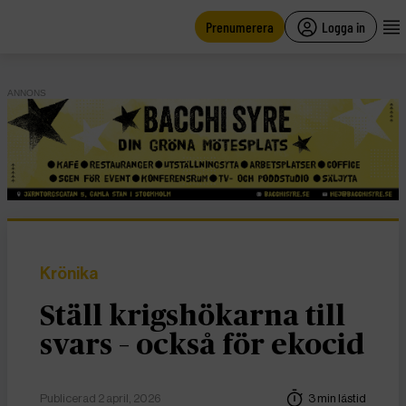
main
content
Prenumerera
Logga in
ANNONS
Krönika
Ställ krigshökarna till
svars – också för ekocid
Publicerad 2 april, 2026
3 min lästid