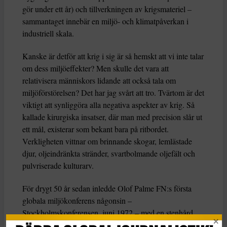
gör under ett år) och tillverkningen av krigsmateriel –
sammantaget innebär en miljö- och klimatpåverkan i
industriell skala.
Kanske är detför att krig i sig är så hemskt att vi inte talar
om dess miljöeffekter? Men skulle det vara att
relativisera människors lidande att också tala om
miljöförstörelsen? Det har jag svårt att tro. Tvärtom är det
viktigt att synliggöra alla negativa aspekter av krig. Så
kallade kirurgiska insatser, där man med precision slår ut
ett mål, existerar som bekant bara på ritbordet.
Verkligheten vittnar om brinnande skogar, lemlästade
djur, oljeindränkta stränder, svartbolmande oljefält och
pulvriserade kulturarv.
För drygt 50 år sedan inledde Olof Palme FN:s första
globala miljökonferens någonsin –
Stockholmskonferensen, juni 1972 – med en stenhård
kritik mot USA:s krig i Vietnam, som han menade också