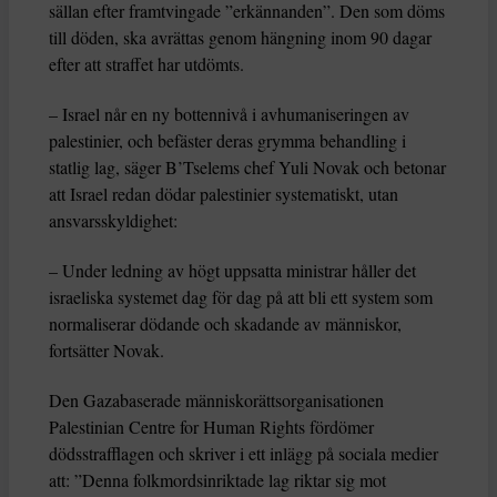
sällan efter framtvingade ”erkännanden”. Den som döms
till döden, ska avrättas genom hängning inom 90 dagar
efter att straffet har utdömts.
– Israel når en ny bottennivå i avhumaniseringen av
palestinier, och befäster deras grymma behandling i
statlig lag, säger B’Tselems chef Yuli Novak och betonar
att Israel redan dödar palestinier systematiskt, utan
ansvarsskyldighet:
– Under ledning av högt uppsatta ministrar håller det
israeliska systemet dag för dag på att bli ett system som
normaliserar dödande och skadande av människor,
fortsätter Novak.
Den Gazabaserade människorättsorganisationen
Palestinian Centre for Human Rights fördömer
dödsstrafflagen och skriver i ett inlägg på sociala medier
att: ”Denna folkmordsinriktade lag riktar sig mot