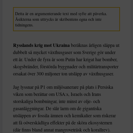
Detta är en argumenterande text med syfte att påverka.
Åsikterna som uttrycks är skribentens egna och inte
tidningens.
Rysslands krig mot Ukraina
beräknas årligen släppa ut
dubbelt så mycket växthusgaser som Sverige gör under
ett år. Under de fyra år som Putin har krigat har bomber,
skogsbränder, förstörda byggnader och militärtransporter
orsakat över 300 miljoner ton utsläpp av växthusgaser.
Jag lyssnar på P1 om miljösanerare på plats i Persiska
viken som berättar om USA:s, Israels och Irans
storskaliga bombningar, inte minst av olje- och
gasanläggningar. De slår larm om de gigantiska
utsläppen av fossila ämnen och kemikalier som riskerar
att få oöverskådliga effekter på de sköra ekosystemen
(där finns bland annat mangroveträsk och korallrev).