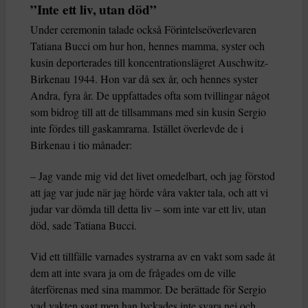
”Inte ett liv, utan död”
Under ceremonin talade också Förintelseöverlevaren
Tatiana Bucci om hur hon, hennes mamma, syster och
kusin deporterades till koncentrationslägret Auschwitz-
Birkenau 1944. Hon var då sex år, och hennes syster
Andra, fyra år. De uppfattades ofta som tvillingar något
som bidrog till att de tillsammans med sin kusin Sergio
inte fördes till gaskamrarna. Istället överlevde de i
Birkenau i tio månader:
– Jag vande mig vid det livet omedelbart, och jag förstod
att jag var jude när jag hörde våra vakter tala, och att vi
judar var dömda till detta liv – som inte var ett liv, utan
död, sade Tatiana Bucci.
Vid ett tillfälle varnades systrarna av en vakt som sade åt
dem att inte svara ja om de frågades om de ville
återförenas med sina mammor. De berättade för Sergio
vad vakten sagt men han lyckades inte svara nej och