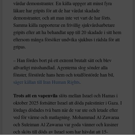
vårdar demonstranter. En källa uppger att minst fyra
läkare har gripits för att de har vårdat skadade
demonstranter, och att man inte vet vart de har förts.
Samma källa rapporterar en frivillig sjukvårdsarbetare
gripits efter att ha behandlat upp till 20 skadade i sitt hem
eftersom många försöker undvika sjukhus i rädsla för att
gripas.
– Han fördes bort på ett extremt brutalt sätt och blev
allvarligt misshandlad. Agenterna slog sönder alla
fönster, förstörde hans hem och totalförstörde han bil,
säger källan till Iran Human Rights
.
Trots att en vapenvila
slöts mellan Israel och Hamas i
oktober 2025 fortsätter Israel att döda palestinier i Gaza. I
lördags dödades två barn när de var ute och letade efter
ved för värme och matlagning. Mohammad Al Zawaraa
och Suleiman Al Zawaraa var goda vänner och kusiner
och sköts till döds av Israel som har hävdat att 15-