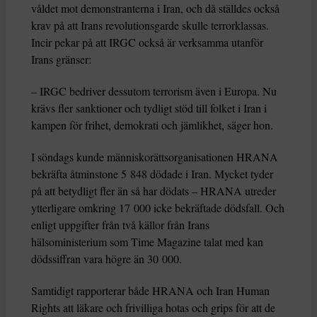
våldet mot demonstranterna i Iran, och då ställdes också
krav på att Irans revolutionsgarde skulle terrorklassas.
Incir pekar på att IRGC också är verksamma utanför
Irans gränser:
– IRGC bedriver dessutom terrorism även i Europa. Nu
krävs fler sanktioner och tydligt stöd till folket i Iran i
kampen för frihet, demokrati och jämlikhet, säger hon.
I söndags kunde människorättsorganisationen HRANA
bekräfta åtminstone 5 848 dödade i Iran. Mycket tyder
på att betydligt fler än så har dödats – HRANA utreder
ytterligare omkring 17 000 icke bekräftade dödsfall. Och
enligt uppgifter från två källor från Irans
hälsoministerium som Time Magazine talat med kan
dödssiffran vara högre än 30 000.
Samtidigt rapporterar både HRANA och Iran Human
Rights att läkare och frivilliga hotas och grips för att de