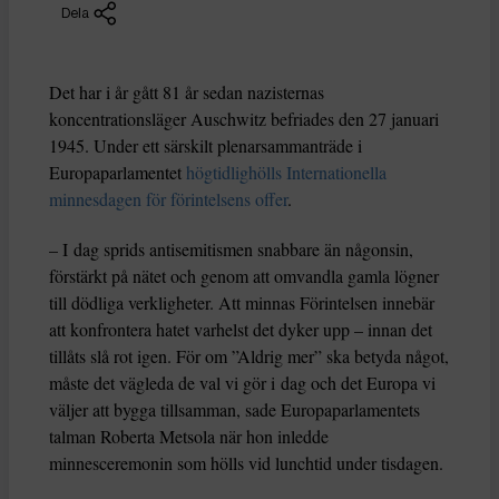
Dela
Det har i år gått 81 år sedan nazisternas
koncentrationsläger Auschwitz befriades den 27 januari
1945. Under ett särskilt plenarsammanträde i
Europaparlamentet
högtidlighölls Internationella
minnesdagen för förintelsens offer
.
– I dag sprids antisemitismen snabbare än någonsin,
förstärkt på nätet och genom att omvandla gamla lögner
till dödliga verkligheter. Att minnas Förintelsen innebär
att konfrontera hatet varhelst det dyker upp – innan det
tillåts slå rot igen. För om ”Aldrig mer” ska betyda något,
måste det vägleda de val vi gör i dag och det Europa vi
väljer att bygga tillsamman, sade Europaparlamentets
talman Roberta Metsola när hon inledde
minnesceremonin som hölls vid lunchtid under tisdagen.