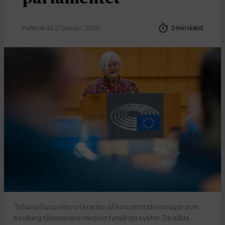
Publicerad 27 januari, 2026
3 min lästid
Tatiana Bucci deporterades till koncentrationsläger som
sexåring tillsammans med sin fyraåriga syster. De båda