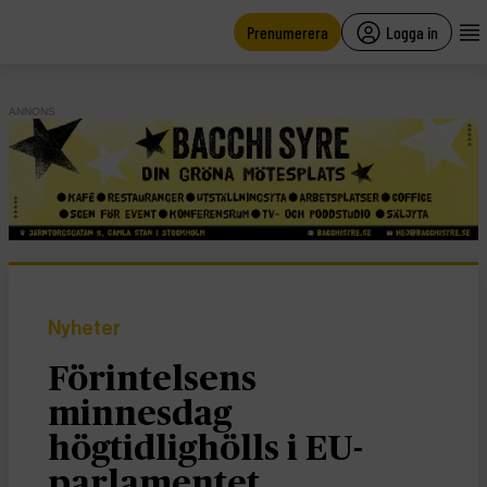
main
content
Prenumerera
Logga in
ANNONS
Nyheter
Förintelsens
minnesdag
högtidlighölls i EU-
parlamentet