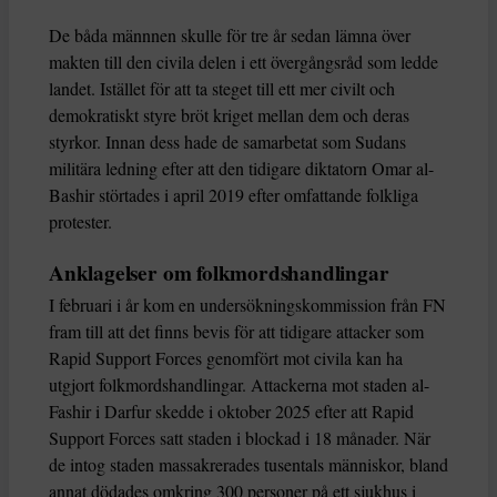
De båda männnen skulle för tre år sedan lämna över
makten till den civila delen i ett övergångsråd som ledde
landet. Istället för att ta steget till ett mer civilt och
demokratiskt styre bröt kriget mellan dem och deras
styrkor. Innan dess hade de samarbetat som Sudans
militära ledning efter att den tidigare diktatorn Omar al-
Bashir störtades i april 2019 efter omfattande folkliga
protester.
Anklagelser om folkmordshandlingar
I februari i år kom en undersökningskommission från FN
fram till att det finns bevis för att tidigare attacker som
Rapid Support Forces genomfört mot civila kan ha
utgjort folkmordshandlingar. Attackerna mot staden al-
Fashir i Darfur skedde i oktober 2025 efter att Rapid
Support Forces satt staden i blockad i 18 månader. När
de intog staden massakrerades tusentals människor, bland
annat dödades omkring 300 personer på ett sjukhus i