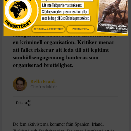
material i det israeliska vapenföretaget
Elbit Systems lokaler i Tyskland står inför
rätta. Palestine Action Germany är inte
förbjuden i Tyskland. Trots det har
DET GLOBALA PRESSTÖDET
PRENUMERERA
åklagarsidan åtalat dem för medlemskap i
en kriminell organisation. Kritiker menar
att fallet riskerar att leda till att legitimt
samhällsengagemang hanteras som
organiserad brottslighet.
Bella Frank
Chefredaktör
Dela
De fem aktivisterna kommer från Spanien, Irland,
Tyskland och Storbritannien. De greps i samband att de