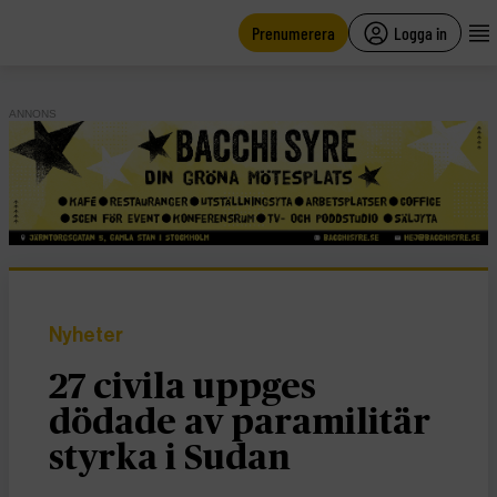
main
content
Prenumerera
Logga in
ANNONS
Nyheter
27 civila uppges
dödade av paramilitär
styrka i Sudan