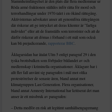
Stammheimfängelset är den plats där flera medlemmar ur
Röda armé-fraktionen ställdes inför rätta för mord och
terrorhandlingar under 1970-talet i en ökänd rättegång.
Aktivisternas advokater anser att genomföra rättegången
där riskerar att ge intrycket att deras klienter är ”farliga
individer” eller att de framställs som terrorister och att de
därför riskerar att dömas i förhand i ett mål som också
kan bli prejudicerande,
rapporterar BBC
.
Åklagarsidan har åtalat Ulm 5 enligt paragraf 29 i den
tyska brottsbalken som förbjuder bildandet av och
medlemskap i kriminella organisationer. Åklagare har i
allt fler fall använt sig paragrafen i mål mot olika
proteströrelser de senaste åren, bland annat mot
klimatgruppen Last Generation. Flera organisationer,
bland annat Amnesty International har kritiserat det man
anser är ett missbruk av paragrafen:
– Detta medför en risk att legitimt samhällsengagemang