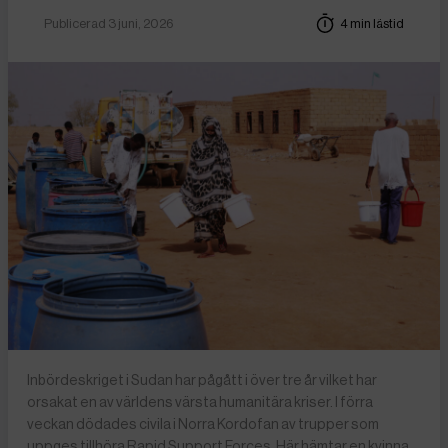
Publicerad 3 juni, 2026
4 min lästid
Inbördeskriget i Sudan har pågått i över tre år vilket har
orsakat en av världens värsta humanitära kriser. I förra
veckan dödades civila i Norra Kordofan av trupper som
uppges tillhöra Rapid Support Forces. Här hämtar en kvinna