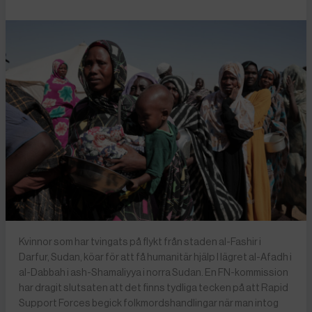
Kvinnor som har tvingats på flykt från staden al-Fashir i
Darfur, Sudan, köar för att få humanitär hjälp I lägret al-Afadh i
al-Dabbah i ash-Shamaliyya i norra Sudan. En FN-kommission
har dragit slutsaten att det finns tydliga tecken på att Rapid
Support Forces begick folkmordshandlingar när man intog