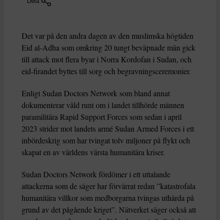
Dela
Det var på den andra dagen av den muslimska högtiden
Eid al-Adha som omkring 20 tungt beväpnade män gick
till attack mot flera byar i Norra Kordofan i Sudan, och
eid-firandet byttes till sorg och begravningsceremonier.
Enligt Sudan Doctors Network som bland annat
dokumenterar våld runt om i landet tillhörde männen
paramilitära Rapid Support Forces som sedan i april
2023 strider mot landets armé Sudan Armed Forces i ett
inbördeskrig som har tvingat tolv miljoner på flykt och
skapat en av världens värsta humanitära kriser.
Sudan Doctors Network fördömer i ett uttalande
attackerna som de säger har förvärrat redan ”katastrofala
humanitära villkor som medborgarna tvingas uthärda på
grund av det pågående kriget”. Nätverket säger också att