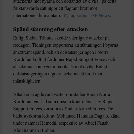
attackerna mot byarna och dödandet av civila ”på detta
fruktansvärda sätt utgör ett flagrant brott mot
internationell humanitär rätt”,
rapporterar AP News
.
Spänd stämning efter attacken
Enligt Sudan Tribune skedde ytterligare attacker på
fredagen. Tidningen rapporterar att stämningen i byarna
är extremt spänd, och att delstatsregeringen i Norra
Kordofan kraftigt fördömer Rapid Support Forces och
attackerna ,som verkar ha riktats mot civila. Enligt
delstatsregeringen utgör attackerna ett brott mot
mänskligheten.
Attackerna ägde rum väster om staden Bara i Norra
Kordofan, en stad som ömsom kontrollerats av Rapid
Support Forces, ömsom av Sudan Armed Forces. De
båda styrkorna leds av Mohamed Hamdan Dagalo, känd
under namnet Hemedti, respektive av Abdel Fattah
Abdelrahman Burhan.