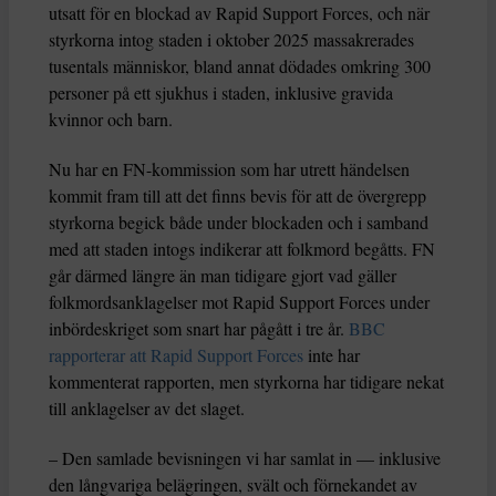
utsatt för en blockad av Rapid Support Forces, och när
styrkorna intog staden i oktober 2025 massakrerades
tusentals människor, bland annat dödades omkring 300
personer på ett sjukhus i staden, inklusive gravida
kvinnor och barn.
Nu har en FN-kommission som har utrett händelsen
kommit fram till att det finns bevis för att de övergrepp
styrkorna begick både under blockaden och i samband
med att staden intogs indikerar att folkmord begåtts. FN
går därmed längre än man tidigare gjort vad gäller
folkmordsanklagelser mot Rapid Support Forces under
inbördeskriget som snart har pågått i tre år.
BBC
rapporterar att Rapid Support Forces
inte har
kommenterat rapporten, men styrkorna har tidigare nekat
till anklagelser av det slaget.
– Den samlade bevisningen vi har samlat in — inklusive
den långvariga belägringen, svält och förnekandet av