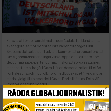
Försvaret för de fem aktivister som åtalats för bland annat
skadegörelse mot det israeliska vapenföretaget Elbit
Systems dotterbolag i Tyskland kommer att argumentera att
Ulm 5 genom sina handlingar ville stoppa det folkmord som
de, och många experter och människorättsorganisationer,
menar att Israel begår i Gaza. Här en demonstration till stöd
för Palestina och mot folkmord med budskapet ”Tyskland är
medskyldigt till folkmordet i Gaza, i Berlin i höstas. Foto: AP
Photo/Christoph Soeder
Fem aktivister som förra året förstörde