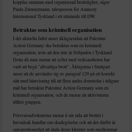
kopplas samman med organiserad brottslighet, säger
Paula Zimmermann, talesperson för Amnesty
International Tyskland i ett uttalande till DW.
Betraktas som kriminell organisation
I det aktuella fallet anser åklagarsidan att Palestine
Action Germany ska betraktas som en kriminell
organisation, trots att den inte är förbjuden i Tyskland.
Detta då man menar att syftet med verksamheten har
varit att begå ”allvarliga brott”. Åklagarna i Stuttgart
anser att de använder sig av paragraf 129 på ett korrekt
sätt med hänvisning till att flera andra domstolar i tidigare
mål har betraktat Palestine Action Germany som en
kriminell organisation, och de menar att aktivisterna
tillhör gruppen.
Försvarsadvokaterna menar å sin sida att brottet i
huvudsak handlar om skadegörelse och att det därför är
oproportionerligt att åtala deras klienter som medlemmar