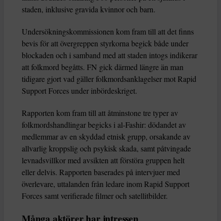
staden, inklusive gravida kvinnor och barn.
Undersökningskommissionen kom fram till att det finns
bevis för att övergreppen styrkorna begick både under
blockaden och i samband med att staden intogs indikerar
att folkmord begåtts. FN gick därmed längre än man
tidigare gjort vad gäller folkmordsanklagelser mot Rapid
Support Forces under inbördeskriget.
Rapporten kom fram till att åtminstone tre typer av
folkmordshandlingar begicks i al-Fashir: dödandet av
medlemmar av en skyddad etnisk grupp, orsakande av
allvarlig kroppslig och psykisk skada, samt påtvingade
levnadsvillkor med avsikten att förstöra gruppen helt
eller delvis. Rapporten baserades på intervjuer med
överlevare, uttalanden från ledare inom Rapid Support
Forces samt verifierade filmer och satellitbilder.
Många aktörer har intressen