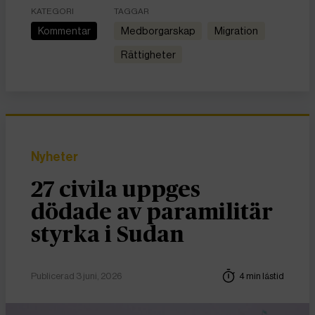
KATEGORI
TAGGAR
Kommentar
medborgarskap
migration
rättigheter
Nyheter
27 civila uppges
dödade av paramilitär
styrka i Sudan
Publicerad 3 juni, 2026
4 min lästid