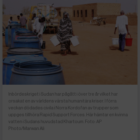
Inbördeskriget i Sudan har pågått i över tre år vilket har
orsakat en av världens värsta humanitära kriser. I förra
veckan dödades civila i Norra Kordofan av trupper som
uppges tillhöra Rapid Support Forces. Här hämtar en kvinna
vatten i Sudans huvudstad Khartoum. Foto: AP
Photo/Marwan Ali