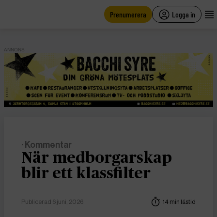
main
content
Prenumerera
Logga in
ANNONS
· Kommentar
När medborgarskap
blir ett klassfilter
Publicerad 6 juni, 2026
14 min lästid