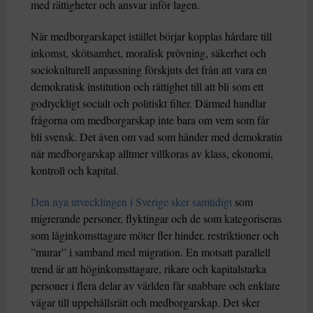
med rättigheter och ansvar inför lagen.
När medborgarskapet istället börjar kopplas hårdare till
inkomst, skötsamhet, moralisk prövning, säkerhet och
sociokulturell anpassning förskjuts det från att vara en
demokratisk institution och rättighet till att bli som ett
godtyckligt socialt och politiskt filter. Därmed handlar
frågorna om medborgarskap inte bara om vem som får
bli svensk. Det även om vad som händer med demokratin
när medborgarskap alltmer villkoras av klass, ekonomi,
kontroll och kapital.
Den nya utvecklingen i Sverige sker samtidigt
som
migrerande personer, flyktingar och de som kategoriseras
som låginkomsttagare möter fler hinder, restriktioner och
”murar” i samband med migration. En motsatt parallell
trend är att höginkomsttagare, rikare och kapitalstarka
personer i flera delar av världen får snabbare och enklare
vägar till uppehållsrätt och medborgarskap. Det sker