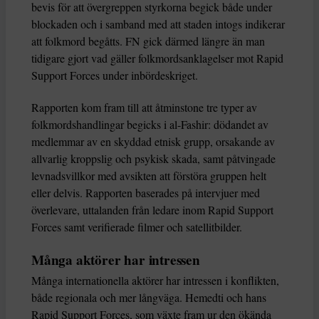
bevis för att övergreppen styrkorna begick både under
blockaden och i samband med att staden intogs indikerar
att folkmord begåtts. FN gick därmed längre än man
tidigare gjort vad gäller folkmordsanklagelser mot Rapid
Support Forces under inbördeskriget.
Rapporten kom fram till att åtminstone tre typer av
folkmordshandlingar begicks i al-Fashir: dödandet av
medlemmar av en skyddad etnisk grupp, orsakande av
allvarlig kroppslig och psykisk skada, samt påtvingade
levnadsvillkor med avsikten att förstöra gruppen helt
eller delvis. Rapporten baserades på intervjuer med
överlevare, uttalanden från ledare inom Rapid Support
Forces samt verifierade filmer och satellitbilder.
Många aktörer har intressen
Många internationella aktörer har intressen i konflikten,
både regionala och mer långväga. Hemedti och hans
Rapid Support Forces, som växte fram ur den ökända