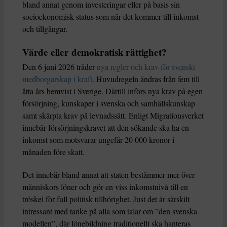
bland annat genom investeringar eller på basis sin
socioekonomisk status som när det kommer till inkomst
och tillgångar.
Värde eller demokratisk rättighet?
Den 6 juni 2026 träder
nya regler och krav för svenskt
medborgarskap i kraft
. Huvudregeln ändras från fem till
åtta års hemvist i Sverige. Därtill införs nya krav på egen
försörjning, kunskaper i svenska och samhällskunskap
samt skärpta krav på levnadssätt. Enligt Migrationsverket
innebär försörjningskravet att den sökande ska ha en
inkomst som motsvarar ungefär 20 000 kronor i
månaden före skatt.
Det innebär bland annat att staten bestämmer mer över
människors löner och gör en viss inkomstnivå till en
tröskel för full politisk tillhörighet. Just det är särskilt
intressant med tanke på alla som talar om ”den svenska
modellen”, där lönebildning traditionellt ska hanteras