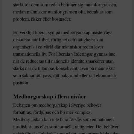
starkt för dem som redan befinner sig innanför gränsen,
medan människor utanför gränsen ofta betraktas som
problem, risker eller kostnader.
En verkligt liberal syn på medborgarskap måste våga
diskutera hur frihet, rörlighet och rättigheter kan
organiseras i en värld där människor redan lever
transnationella liv. För liberala värderingar gynnas inte
när de reduceras till nationella identitetsmarkörer utan
stärks när de tillämpas konsekvent, även på människor
som saknar rätt pass, rätt bakgrund eller rätt ekonomisk
position.
Medborgarskap i flera nivåer
Debatten om medborgarskap i Sverige behöver
förbättras, fördjupas och bli mer komplex.
Medborgarskap kan inte bara förstås som en nationell
juridisk status eller som formella rättigheter. Det behöver
också förstås ”glokalt” som något som formas både i det