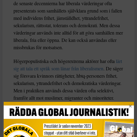
de senaste decennierna har liberala värderingar ofta
presenterats som samhällets självklara grund som i fallen
med individens frihet, jämställdhet, yttrandefrihet,
sekularism, rättsstat, tolerans och demokrati. Men dessa
värderingar används inte alltid för att göra samhällen mer
liberala, fria eller öppna. De kan också användas eller
missbrukas för motsatsen.
Högerpopulistiska och högerextrema aktörer har ofta
lärt
sig att tala ett språk som lånar från liberalismen
. De säger
sig försvara kvinnors rättigheter, hbtq-personers frihet,
sekularism, yttrandefrihet och demokratiska värderingar.
Men i praktiken används dessa värden ofta selektivt,
framför allt mot muslimer, migranter och minoriteter.
På det sättet förvandlas liberalismen från en universell
tanke till en nationell eller etnokulturell taktik. Detta är
särskilt tydligt i anti-muslimsk retorik och politik.
Istället
för att försvara liberala friheter för alla används