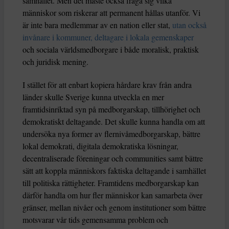
samhället. Men det måste också fråga sig vilka
människor som riskerar att permanent hållas utanför. Vi
är inte bara medlemmar av en nation eller stat,
utan också
invånare i kommuner, deltagare i lokala gemenskaper
och sociala världsmedborgare i både moralisk, praktisk
och juridisk mening.
I stället för att enbart kopiera hårdare krav från andra
länder skulle Sverige kunna utveckla en mer
framtidsinriktad syn på medborgarskap, tillhörighet och
demokratiskt deltagande. Det skulle kunna handla om att
undersöka nya former av flernivåmedborgarskap, bättre
lokal demokrati, digitala demokratiska lösningar,
decentraliserade föreningar och communities samt bättre
sätt att koppla människors faktiska deltagande i samhället
till politiska rättigheter. Framtidens medborgarskap kan
därför handla om hur fler människor kan samarbeta över
gränser, mellan nivåer och genom institutioner som bättre
motsvarar vår tids gemensamma problem och