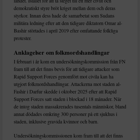
landet. Istället för att ta steget till ett mer civilt och
demokratiskt styre bröt kriget mellan dem och deras
styrkor. Innan dess hade de samarbetat som Sudans
militära ledning efter att den tidigare diktatorn Omar al-
Bashir störtades i april 2019 efter omfattande folkliga
protester.
Anklagelser om folkmordshandlingar
I februari i år kom en undersökningskommission från FN
fram till att det finns bevis för att tidigare attacker som
Rapid Support Forces genomfört mot civila kan ha
utgjort folkmordshandlingar. Attackerna mot staden al-
Fashir i Darfur skedde i oktober 2025 efter att Rapid
Support Forces satt staden i blockad i 18 månader. När
de intog staden massakrerades tusentals människor, bland
annat dödades omkring 300 personer på ett sjukhus i
staden, inklusive gravida kvinnor och barn.
Undersökningskommissionen kom fram till att det finns