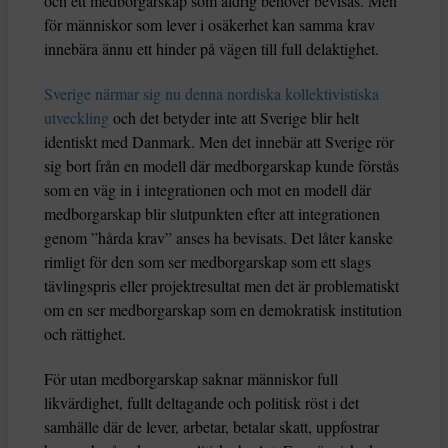
och ett medborgarskap som aldrig behöver bevisas. Men
för människor som lever i osäkerhet kan samma krav
innebära ännu ett hinder på vägen till full delaktighet.
Sverige närmar sig nu denna nordiska kollektivistiska
utveckling
och det betyder inte att Sverige blir helt
identiskt med Danmark. Men det innebär att Sverige rör
sig bort från en modell där medborgarskap kunde förstås
som en väg in i integrationen och mot en modell där
medborgarskap blir slutpunkten efter att integrationen
genom ”hårda krav” anses ha bevisats. Det låter kanske
rimligt för den som ser medborgarskap som ett slags
tävlingspris eller projektresultat men det är problematiskt
om en ser medborgarskap som en demokratisk institution
och rättighet.
För utan medborgarskap saknar människor full
likvärdighet, fullt deltagande och politisk röst i det
samhälle där de lever, arbetar, betalar skatt, uppfostrar