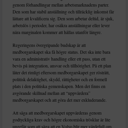
genom förhandlingar mellan arbetsmarknadens parter.
Den som har stabil anställning och tillräcklig inkomst får
lättare att kvalificera sig. Den som arbetar deltid, är sjuk,
arbetslös i perioder, har osäkra anställningar eller lever
nära marginalen kommer att hållas utanför längre.
Regeringens övergripande budskap är att
medborgarskapet ska få högre status. Det ska inte bara
vara en administrativ handling eller ett pass, utan ett
bevis på integration, ansvar och tillhörighet. På ett plan
låter det rimligt eftersom medborgarskapet ger rösträtt,
politisk delaktighet, skydd, rättigheter och en formell
plats i den politiska gemenskapen. Men det finns en
avgörande skillnad mellan att “uppvärdera”
medborgarskapet och att göra det mer exkluderande.
Att säga att medborgarskapet uppvärderas genom
godtyckliga krav och högre ekonomiska trösklar är lite
ungefär som att säga att en Volvo blir mer värdefull om