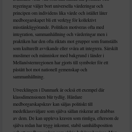
regeringar väljer bort universella värderingar och
principen om individens lika värde och istället låter
medborgarskapet bli ett verktyg för kollektivt
misstänkliggörande. Politiken motiveras ofta med
integration, sammanhållning och värderingar men i
praktiken har den ofta riktats mot grupper som framställs
som kulturellt avvikande eller svåra att integrera. Särskilt
muslimer och människor med bakgrund i länder i
Mellanösternregionen har gjorts till symboler för ett
påstått hot mot nationell gemenskap och
sammanhållning.
Utvecklingen i Danmark är också ett exempel där
klassdimensionen blir tydlig. Hårdare
medborgarskapskrav kan säljas politiskt till
medelklassväljare som själva sällan riskerar att drabbas
av dem. De kan uppleva kraven som rimliga, eftersom de
själva redan har trygg inkomst, stabil samhällsposition