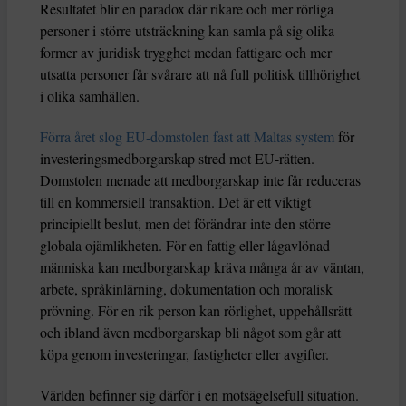
Resultatet blir en paradox där rikare och mer rörliga
personer i större utsträckning kan samla på sig olika
former av juridisk trygghet medan fattigare och mer
utsatta personer får svårare att nå full politisk tillhörighet
i olika samhällen.
Förra året slog EU-domstolen fast att Maltas system
för
investeringsmedborgarskap stred mot EU-rätten.
Domstolen menade att medborgarskap inte får reduceras
till en kommersiell transaktion. Det är ett viktigt
principiellt beslut, men det förändrar inte den större
globala ojämlikheten. För en fattig eller lågavlönad
människa kan medborgarskap kräva många år av väntan,
arbete, språkinlärning, dokumentation och moralisk
prövning. För en rik person kan rörlighet, uppehållsrätt
och ibland även medborgarskap bli något som går att
köpa genom investeringar, fastigheter eller avgifter.
Världen befinner sig därför i en motsägelsefull situation.