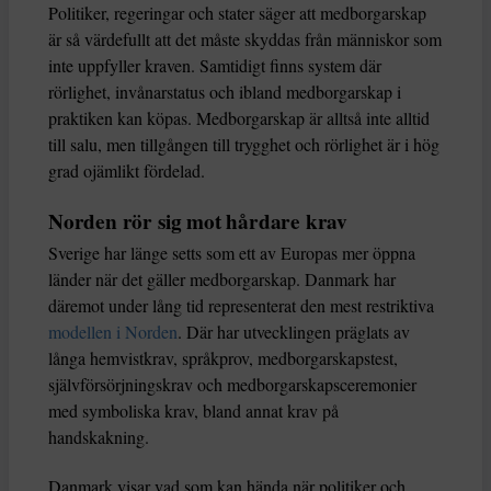
Politiker, regeringar och stater säger att medborgarskap
är så värdefullt att det måste skyddas från människor som
inte uppfyller kraven. Samtidigt finns system där
rörlighet, invånarstatus och ibland medborgarskap i
praktiken kan köpas. Medborgarskap är alltså inte alltid
till salu, men tillgången till trygghet och rörlighet är i hög
grad ojämlikt fördelad.
Norden rör sig mot hårdare krav
Sverige har länge setts som ett av Europas mer öppna
länder när det gäller medborgarskap. Danmark har
däremot under lång tid representerat den mest restriktiva
modellen i Norden
. Där har utvecklingen präglats av
långa hemvistkrav, språkprov, medborgarskapstest,
självförsörjningskrav och medborgarskapsceremonier
med symboliska krav, bland annat krav på
handskakning.
Danmark visar vad som kan hända när politiker och