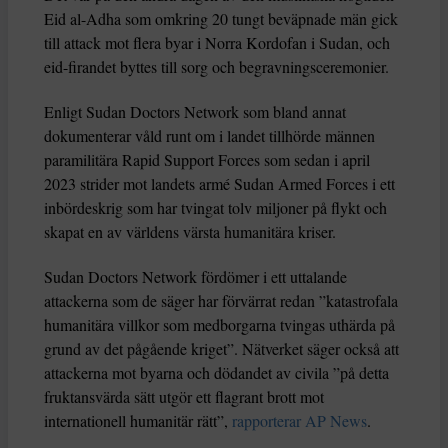
Eid al-Adha som omkring 20 tungt beväpnade män gick
till attack mot flera byar i Norra Kordofan i Sudan, och
eid-firandet byttes till sorg och begravningsceremonier.
Enligt Sudan Doctors Network som bland annat
dokumenterar våld runt om i landet tillhörde männen
paramilitära Rapid Support Forces som sedan i april
2023 strider mot landets armé Sudan Armed Forces i ett
inbördeskrig som har tvingat tolv miljoner på flykt och
skapat en av världens värsta humanitära kriser.
Sudan Doctors Network fördömer i ett uttalande
attackerna som de säger har förvärrat redan ”katastrofala
humanitära villkor som medborgarna tvingas uthärda på
grund av det pågående kriget”. Nätverket säger också att
attackerna mot byarna och dödandet av civila ”på detta
fruktansvärda sätt utgör ett flagrant brott mot
internationell humanitär rätt”,
rapporterar AP News
.