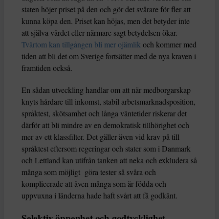
staten höjer priset på den och gör det svårare för fler att
kunna köpa den. Priset kan höjas, men det betyder inte
att själva värdet eller närmare sagt betydelsen ökar.
Tvärtom kan tillgången bli mer ojämlik
och kommer med
tiden att bli det om Sverige fortsätter med de nya kraven i
framtiden också.
En sådan utveckling handlar om att när medborgarskap
knyts hårdare till inkomst, stabil arbetsmarknadsposition,
språktest, skötsamhet och långa väntetider riskerar det
därför att bli mindre av en demokratisk tillhörighet och
mer av ett klassfilter. Det gäller även vid krav på till
språktest eftersom regeringar och stater som i Danmark
och Lettland kan utifrån tanken att neka och exkludera så
många som möjligt göra tester så svåra och
komplicerade att även många som är födda och
uppvuxna i länderna hade haft svårt att få godkänt.
Selektiv öppenhet och godtycklighet