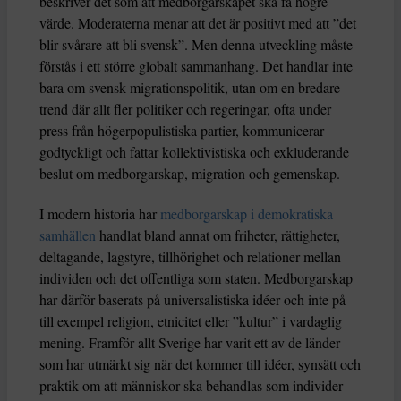
beskriver det som att medborgarskapet ska få högre
värde. Moderaterna menar att det är positivt med att ”det
blir svårare att bli svensk”. Men denna utveckling måste
förstås i ett större globalt sammanhang. Det handlar inte
bara om svensk migrationspolitik, utan om en bredare
trend där allt fler politiker och regeringar, ofta under
press från högerpopulistiska partier, kommunicerar
godtyckligt och fattar kollektivistiska och exkluderande
beslut om medborgarskap, migration och gemenskap.
I modern historia har
medborgarskap i demokratiska
samhällen
handlat bland annat om friheter, rättigheter,
deltagande, lagstyre, tillhörighet och relationer mellan
individen och det offentliga som staten. Medborgarskap
har därför baserats på universalistiska idéer och inte på
till exempel religion, etnicitet eller ”kultur” i vardaglig
mening. Framför allt Sverige har varit ett av de länder
som har utmärkt sig när det kommer till idéer, synsätt och
praktik om att människor ska behandlas som individer