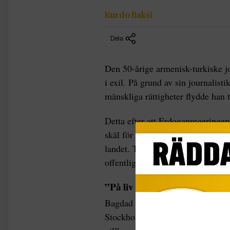
Kurdo Baksi
Dela
Den 50-årige armenisk-turkiske j
i exil. På grund av sin journalis
mänskliga rättigheter flydde han 
Detta efter att Erdoganregeringe
skäl för att slå ner hårt på opposi
landet. Tiotusentals greps och me
offentliganställda förlorade sina j
”På liv och död”
Bagdad framförde häromdagen mon
Stockholm. Pjäsen handlar om va