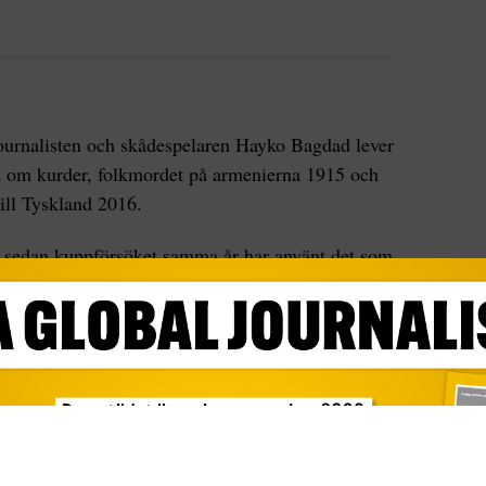
ournalisten och skådespelaren Hayko Bagdad lever
tik om kurder, folkmordet på armenierna 1915 och
till Tyskland 2016.
n sedan kuppförsöket samma år har använt det som
tionen, och för att stärka sitt auktoritära grepp om
r 140 000 lärare, akademiker, poliser, jurister och
obb på kort tid.
ologen ”Är det så att min mor har rätt?” i
rför han måste lämna Turkiet och de svåra