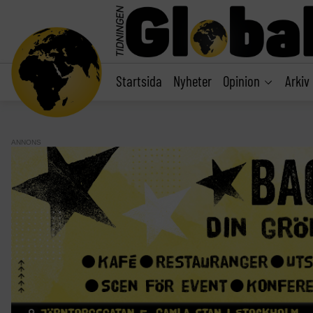
main
content
Startsida
Nyheter
Opinion
Arkiv
ANNONS