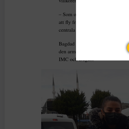
villkoren för exiljournalister.
– Som oberoende journalist och m
att fly från Turkiet. Det var på l
centrala Stockholm.
Bagdad har arbetat bland annat fö
den armeniska tidningen Marmara.
IMC och Bugün.