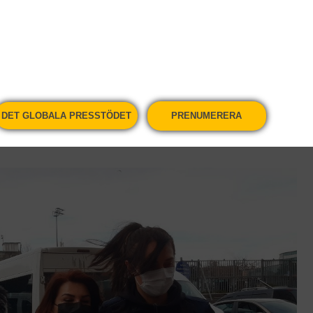
ed mitt armeniska ursprung hade jag inget val än
iv och död, säger Hayko Bagdad på en cafeteria i
r tidningarna den turkiska tidningen Taraf och
DET GLOBALA PRESSTÖDET
PRENUMERERA
 Han har arbetat i olika roller för TV-kanalerna