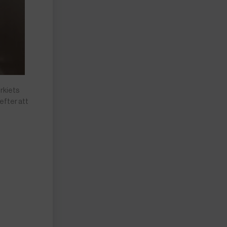
urkiets
efter att