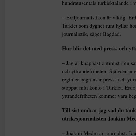
hundratusentals turkisktalande i v
– Exiljournalistiken är viktig. E
Turkiet som dygnet runt hyllar ho
journalistik, säger Bagdad.
Hur blir det med press- och yt
– Jag är knappast optimist i en sa
och yttrandefriheten. Självcensuren
regimer begränsar press- och yttr
stoppat mitt konto i Turkiet. Erdo
yttrandefriheten kommer vara beg
Till sist undrar jag vad du tän
utrikesjournalisten Joakim Med
– Joakim Medin är journalist. Jour