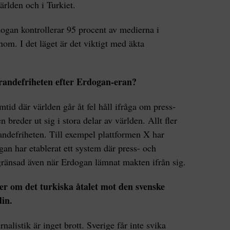
ärlden och i Turkiet.
rdogan kontrollerar 95 procent av medierna i
nom. I det läget är det viktigt med äkta
trandefriheten efter Erdogan-eran?
mtid där världen går åt fel håll ifråga om press-
 breder ut sig i stora delar av världen. Allt fler
andefriheten. Till exempel plattformen X har
gan har etablerat ett system där press- och
ränsad även när Erdogan lämnat makten ifrån sig.
ker om det turkiska åtalet mot den svenske
in.
nalistik är inget brott. Sverige får inte svika