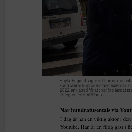
Hayko Bagdad säger att han inte är opt
kontrollerar 95 procent av medierna i Tur
2022, anklagad för att ha förolämpat pr
Erdogan. Foto: AP Photo
Når hundratusentals via You
I dag är han en viktig aktör i den
Youtube. Han är en flitig gäst i 