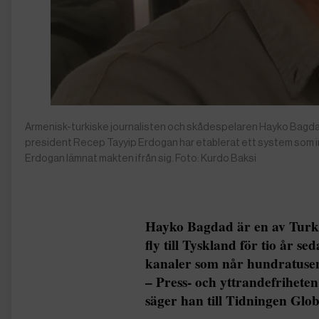
Armenisk-turkiske journalisten och skådespelaren Hayko Bagdad le
president Recep Tayyip Erdogan har etablerat ett system som i
Erdogan lämnat makten ifrån sig. Foto: Kurdo Baksi
Hayko Bagdad är en av Turki
fly till Tyskland för tio år s
kanaler som når hundratusent
– Press- och yttrandefrihete
säger han till Tidningen Glo