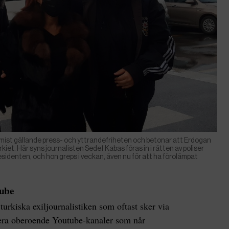
imist gällande press- och yttrandefriheten och betonar att Erdogan
kiet. Här syns journalisten Sedef Kabas föras in i rätten av poliser
esidenten, och hon greps i veckan, även nu för att ha förolämpat
tube
 turkiska exiljournalistiken som oftast sker via
flera oberoende Youtube-kanaler som når