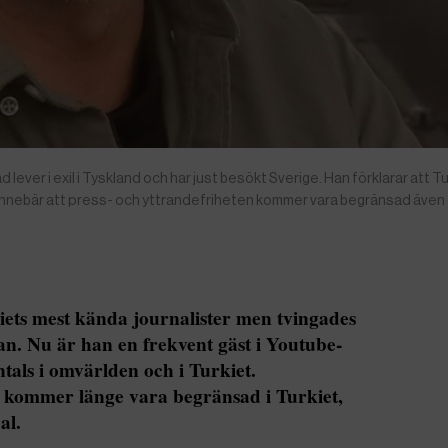
ver i exil i Tyskland och har just besökt Sverige. Han förklarar att T
nnebär att press- och yttrandefriheten kommer vara begränsad även 
ets mest kända journalister men tvingades
edan. Nu är han en frekvent gäst i Youtube-
als i omvärlden och i Turkiet.
n kommer länge vara begränsad i Turkiet,
bal.