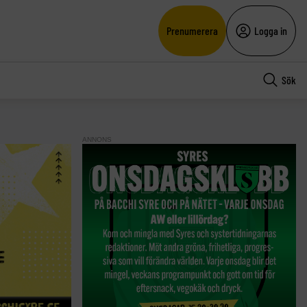
Prenumerera
Logga in
Sök
ANNONS