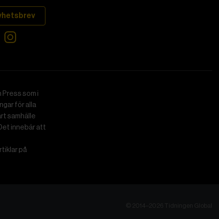
yhetsbrev
 Press som i
gar för alla
art samhälle
Det innebär att
tiklar på
© 2014–2026 Tidningen Global