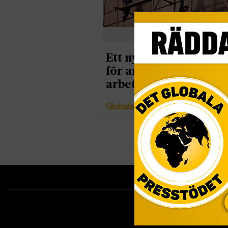
Ett nytt socialt kontra
för anständiga
arbetsvillkor
Globala målen
Tipsa redakti