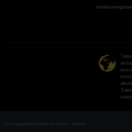
redaktionenglobal
Tidni
sin tu
som vi
bortom
alla i
Tidnin
webbe
Personuppgiftsbehandling och cookies
Sidkarta