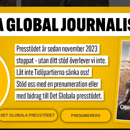
kt
Skört läge för de globala
målen
Globala målen
DET GLOBALA PRESSTÖDET
PRENUMERERA
onen
Kundservice och support
Nyhe