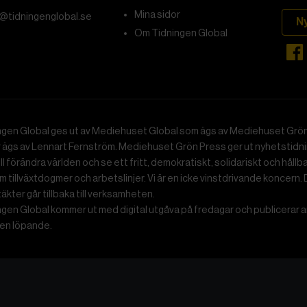
Mina sidor
@tidningenglobal.se
N
Om Tidningen Global
ngen Global ges ut av Mediehuset Global som ägs av Mediehuset Grön
r ägs av Lennart Fernström. Mediehuset Grön Press ger ut nyhetstidnin
ll förändra världen och se ett fritt, demokratiskt, solidariskt och hållb
 tillväxtdogmer och arbetslinjer. Vi är en icke vinstdrivande koncern. 
ntäkter går tillbaka till verksamheten.
gen Global kommer ut med digital utgåva på fredagar och publicerar ar
n löpande.