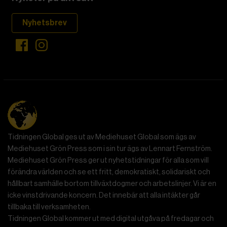
Nyhetsbrev
Tidningen Global ges ut av Mediehuset Global som ägs av
Mediehuset Grön Press som i sin tur ägs av Lennart Fernström.
Mediehuset Grön Press ger ut nyhetstidningar för alla som vill
förändra världen och se ett fritt, demokratiskt, solidariskt och
hållbart samhälle bortom tillväxtdogmer och arbetslinjer. Vi är en
icke vinstdrivande koncern. Det innebär att alla intäkter går
tillbaka till verksamheten.
Tidningen Global kommer ut med digital utgåva på fredagar och