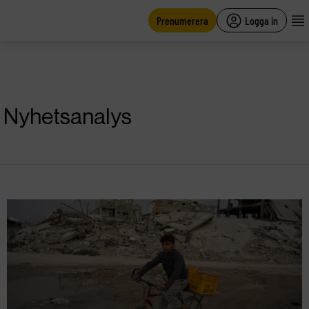
main
content
Prenumerera
Logga in
Nyhetsanalys